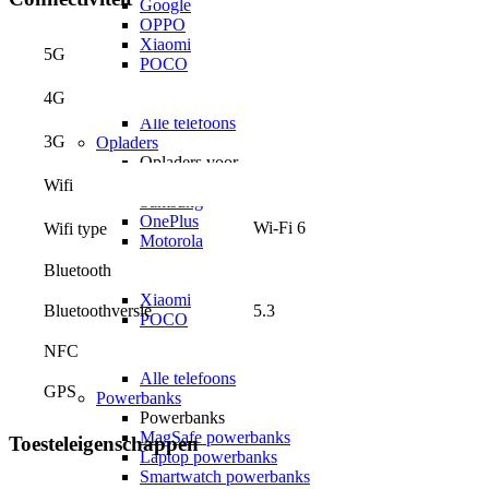
Google
OPPO
Xiaomi
5G
POCO
Nothing
4G
Sony
Alle telefoons
3G
Opladers
Opladers voor
Apple
Wifi
Samsung
OnePlus
Wi-Fi 6
Wifi type
Motorola
Google
Bluetooth
OPPO
Xiaomi
Bluetoothversie
5.3
POCO
Nothing
NFC
Sony
Alle telefoons
GPS
Powerbanks
Powerbanks
MagSafe powerbanks
Toesteleigenschappen
Laptop powerbanks
Smartwatch powerbanks