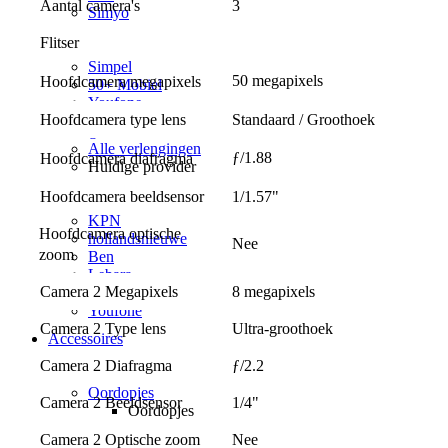
Aantal camera's
3
Simyo
Budget Thuis
Flitser
Lebara
Simpel
50 megapixels
Hoofdcamera megapixels
50+ Mobiel
Youfone
Hoofdcamera type lens
Standaard / Groothoek
Verlengen
Alle verlengingen
ƒ/1.88
Hoofdcamera diafragma
Huidige provider
Odido
Hoofdcamera beeldsensor
1/1.57"
Vodafone
KPN
Hoofdcamera optische 
hollandsnieuwe
Nee
zoom
Ben
Lebara
Camera 2 Megapixels
8 megapixels
50+ Mobiel
Youfone
Camera 2 Type lens
Ultra-groothoek
Accessoires
Alle accessoires
Camera 2 Diafragma
ƒ/2.2
Elektronica
Oordopjes
Camera 2 Beeldsensor
1/4"
Oordopjes
Draadloze oordopjes
Camera 2 Optische zoom
Nee
Bedrade oordopjes