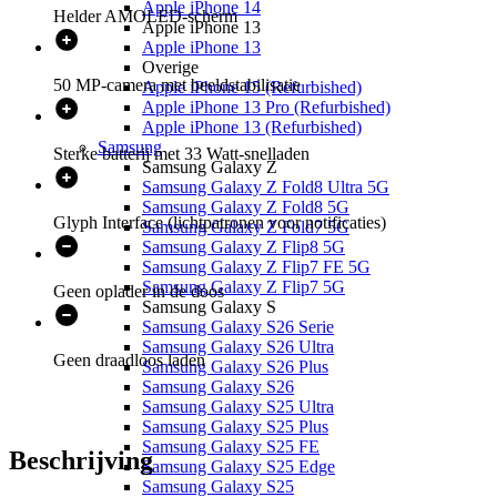
Apple iPhone 14
Helder AMOLED-scherm
Apple iPhone 13
Apple iPhone 13
Overige
50 MP-camera met beeldstabilisatie
Apple iPhone 15 (Refurbished)
Apple iPhone 13 Pro (Refurbished)
Apple iPhone 13 (Refurbished)
Samsung
Sterke batterij met 33 Watt-snelladen
Samsung Galaxy Z
Samsung Galaxy Z Fold8 Ultra 5G
Samsung Galaxy Z Fold8 5G
Glyph Interface (lichtpatronen voor notificaties)
Samsung Galaxy Z Fold7 5G
Samsung Galaxy Z Flip8 5G
Samsung Galaxy Z Flip7 FE 5G
Samsung Galaxy Z Flip7 5G
Geen oplader in de doos
Samsung Galaxy S
Samsung Galaxy S26 Serie
Samsung Galaxy S26 Ultra
Geen draadloos laden
Samsung Galaxy S26 Plus
Samsung Galaxy S26
Samsung Galaxy S25 Ultra
Samsung Galaxy S25 Plus
Samsung Galaxy S25 FE
Beschrijving
Samsung Galaxy S25 Edge
Samsung Galaxy S25