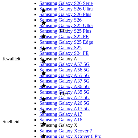
Samsung Galaxy S26 Serie
Een oplader wordt niet meegeleverd. Nothing adviseert een 33 W-
Samsung Galaxy S26 Ultra
USB-C-lader voor de beste prestaties.
Samsung Galaxy S26 Plus
Samsung Galaxy S26
Samsung Galaxy S25 Ultra
10,0
Samsung Galaxy S25 Plus
Samsung Galaxy S25 FE
Samsung Galaxy S25 Edge
Samsung Galaxy S25
Samsung Galaxy S24 FE
Kwaliteit
Samsung Galaxy A
Samsung Galaxy A57 5G
Samsung Galaxy A56 5G
Samsung Galaxy A55 5G
Samsung Galaxy A37 5G
Samsung Galaxy A36 5G
Samsung Galaxy A35 5G
10,0
Samsung Galaxy A27 5G
Samsung Galaxy A26 5G
Samsung Galaxy A17 5G
Samsung Galaxy A17
Samsung Galaxy A16
Snelheid
Samsung Galaxy X
Samsung Galaxy Xcover 7
Samsung Galaxy XCover 6 Pro