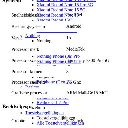
Systeem
Xiaomi Redmi Note 15 Pro 5G
Xiaomi Redmi Note 15 5G
Erg Snel
Snelheidsklasse
Xiaomi Redmi Note 15
Xiaomi Redmi 15C
Overige
Android
Besturingssysteem
Xiaomi Redmi A7 Pro
Nothing
15
Versie
Nothing
Nothing Phone (4a) Pro
MediaTek
Processor merk
Nothing Phone (4a)
Nothing Phone (3a) Pro
Dimensity 7300 Pro 5G
Processor versie
Nothing Phone (3a) Lite
Nothing Phone (3)
Fairphone
Processor kernen
8
Fairphone
Fairphone (Gen. 6)
Processor snelheid
2.5 Ghz
Realme
Realme
Grafische processor
ARM Mali-G615 MC2
Realme GT 8 Pro
Realme GT 7 Pro
Beeldscherm
Keuzehulp
Toestelvergelijkingen
Toestelvergelijkingen
6.77 inch
Grootte
Alle Toestelvergelijkingen