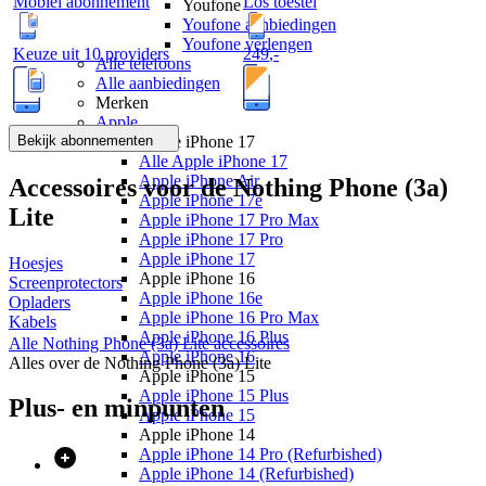
Mobiel abonnement
Los toestel
Youfone
Youfone aanbiedingen
Youfone verlengen
Keuze uit 10 providers
249
,
-
Alle telefoons
Alle aanbiedingen
Merken
Apple
Bekijk abonnementen
Apple iPhone 17
Alle Apple iPhone 17
Apple iPhone Air
Accessoires voor de
Nothing Phone (3a)
Apple iPhone 17e
Lite
Apple iPhone 17 Pro Max
Apple iPhone 17 Pro
Apple iPhone 17
Hoesjes
Apple iPhone 16
Screenprotectors
Apple iPhone 16e
Opladers
Apple iPhone 16 Pro Max
Kabels
Apple iPhone 16 Plus
Alle
Nothing Phone (3a) Lite
accessoires
Apple iPhone 16
Alles over de
Nothing Phone (3a) Lite
Apple iPhone 15
Apple iPhone 15 Plus
Plus- en minpunten
Apple iPhone 15
Apple iPhone 14
Apple iPhone 14 Pro (Refurbished)
Apple iPhone 14 (Refurbished)