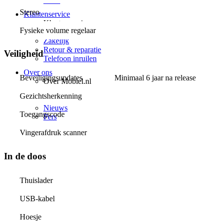
Delta
Stereo
Klantenservice
Klantenservice
Fysieke volume regelaar
Vragen & contact
Zakelijk
Retour & reparatie
Veiligheid
Telefoon inruilen
Over ons
Beveiligingsupdates
Minimaal 6 jaar na release
Over Mobiel.nl
Over ons
Gezichtsherkenning
Vacatures
Nieuws
Toegangscode
Pers
Vingerafdruk scanner
In de doos
Thuislader
USB-kabel
Hoesje