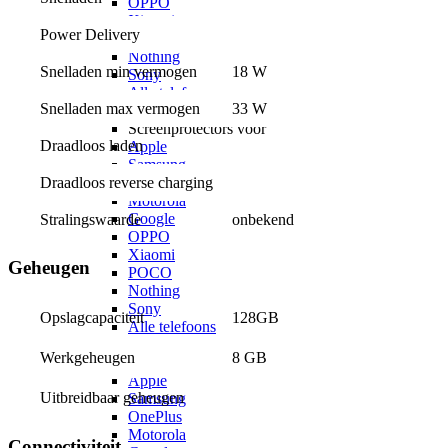
OPPO
Xiaomi
Power Delivery
POCO
Nothing
Snelladen min vermogen
18 W
Sony
Alle telefoons
Snelladen max vermogen
33 W
Screenprotectors
Screenprotectors voor
Draadloos laden
Apple
Samsung
OnePlus
Draadloos reverse charging
Motorola
Google
Stralingswaarde
onbekend
OPPO
Xiaomi
Geheugen
POCO
Nothing
Sony
128GB
Opslagcapaciteit
Alle telefoons
Kabels
8 GB
Werkgeheugen
Kabels voor
Apple
Uitbreidbaar geheugen
Samsung
OnePlus
Motorola
Connectiviteit