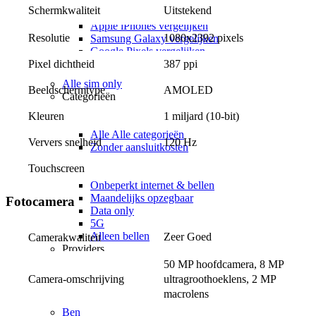
Apple vs Samsung
Uitstekend
Schermkwaliteit
iOS vs Android
Apple iPhones vergelijken
Resolutie
1080x2392 pixels
Samsung Galaxy vergelijken
Google Pixels vergelijken
Pixel dichtheid
387 ppi
Sim only
Alle sim only
Beeldschermtype
AMOLED
Categorieën
Alle categorieën
Kleuren
1 miljard (10-bit)
Alle categorieën
Alle Alle categorieën
Ververs snelheid
120 Hz
Zonder aansluitkosten
Onbeperkt internet
Touchscreen
Onbeperkt bellen
Onbeperkt internet & bellen
Maandelijks opzegbaar
Fotocamera
Data only
5G
Alleen bellen
Zeer Goed
Camerakwaliteit
Providers
Odido
50 MP hoofdcamera, 8 MP 
Vodafone
Camera-omschrijving
ultragroothoeklens, 2 MP 
KPN
macrolens
hollandsnieuwe
Ben