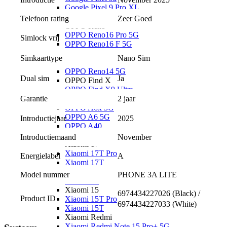
Google Pixel 9 Pro XL
OPPO
Telefoon rating
Zeer Goed
OPPO Reno
OPPO Reno16 Pro 5G
Simlock vrij
OPPO Reno16 F 5G
OPPO Reno16 5G
Nano Sim
Simkaarttype
OPPO Reno15 Pro 5G
OPPO Reno14 5G
Ja
Dual sim
OPPO Find X
OPPO Find X9 Ultra
2 jaar
OPPO A
Garantie
OPPO A6x 5G
OPPO A6 5G
Introductiejaar
2025
OPPO A40
Xiaomi
Introductiemaand
November
Xiaomi 17
Xiaomi 17T Pro
Energielabel
A
Xiaomi 17T
Xiaomi 17 Ultra
Model nummer
PHONE 3A LITE
Xiaomi 17
Xiaomi 15
6974434227026 (Black) / 
Product ID
Xiaomi 15T Pro
6974434227033 (White)
Xiaomi 15T
Xiaomi Redmi
Xiaomi Redmi Note 15 Pro+ 5G