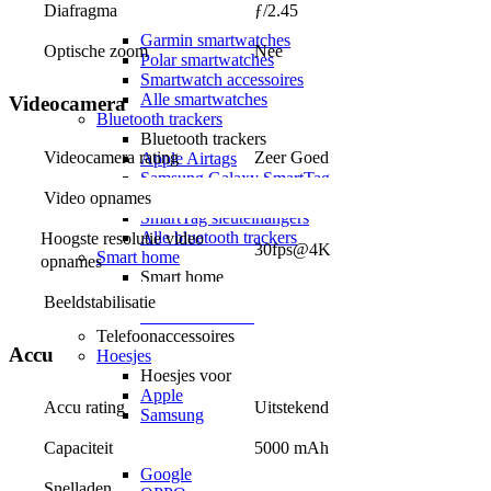
Apple watches
Diafragma
ƒ/2.45
Samsung Galaxy watches
Garmin smartwatches
Optische zoom
Nee
Polar smartwatches
Smartwatch accessoires
Alle smartwatches
Videocamera
Bluetooth trackers
Bluetooth trackers
Videocamera rating
Zeer Goed
Apple Airtags
Samsung Galaxy SmartTag
Video opnames
Airtag sleutelhangers
SmartTag sleutelhangers
Alle bluetooth trackers
Hoogste resolutie video 
30fps@4K
Smart home
opnames
Smart home
Google smart home
Beeldstabilisatie
Alle smart home
Telefoonaccessoires
Accu
Hoesjes
Hoesjes voor
Apple
Accu rating
Uitstekend
Samsung
OnePlus
Capaciteit
5000 mAh
Motorola
Google
Snelladen