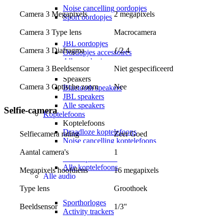
Noise cancelling oordopjes
Camera 3 Megapixels
2 megapixels
Sport oordopjes
Apple Airpods
Camera 3 Type lens
Macrocamera
Samsung Galaxy Buds
JBL oordopjes
Camera 3 Diafragma
ƒ/2.4
Oordopjes accessoires
Alle oordopjes
Camera 3 Beeldsensor
Niet gespecificeerd
Speakers
Speakers
Camera 3 Optische zoom
Nee
Bluetooth speakers
JBL speakers
Alle speakers
Selfie-camera
Koptelefoons
Koptelefoons
Draadloze koptelefoons
Selfiecamera rating
Zeer Goed
Noise cancelling koptelefoons
Apple Airpods Max
Aantal camera's
1
JBL koptelefoons
Alle koptelefoons
Megapixels hoofdlens
16 megapixels
Alle audio
Smartwatches
Type lens
Groothoek
Smartwatches
Sporthorloges
Beeldsensor
1/3"
Activity trackers