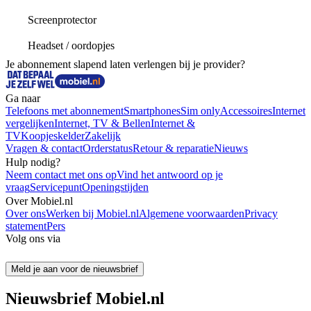
Screenprotector
Headset / oordopjes
Je abonnement slapend laten verlengen bij je provider?
Ga naar
Telefoons met abonnement
Smartphones
Sim only
Accessoires
Internet
vergelijken
Internet, TV & Bellen
Internet &
TV
Koopjeskelder
Zakelijk
Vragen & contact
Orderstatus
Retour & reparatie
Nieuws
Hulp nodig?
Neem contact met ons op
Vind het antwoord op je
vraag
Servicepunt
Openingstijden
Over Mobiel.nl
Over ons
Werken bij Mobiel.nl
Algemene voorwaarden
Privacy
statement
Pers
Volg ons via
Meld je aan voor de nieuwsbrief
Nieuwsbrief Mobiel.nl