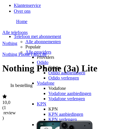
Klantenservice
Over ons
Home
Alle telefoons
Telefoon met abonnement
Alle abonnementen
Nothing
Populair
Alle providers
Nothing Phone (3a) Lite
Providers
Odido
Nothing Phone (3a) Lite
Odido
Odido aanbiedingen
Odido verlengen
Vodafone
In bestelling
Vodafone
Vodafone aanbiedingen
Vodafone verlengen
10,0
KPN
(
1
KPN
review
KPN aanbiedingen
)
KPN verlengen
hollandsnieuwe