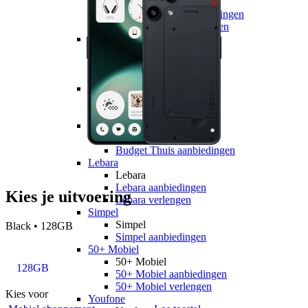
hollandsnieuwe
hollandsnieuwe aanbiedingen
hollandsnieuwe verlengen
Ben
Ben
Ben aanbiedingen
Ben verlengen
Simyo
Simyo
Simyo aanbiedingen
Budget Thuis
Budget Thuis
Budget Thuis aanbiedingen
Lebara
Lebara
Lebara aanbiedingen
Kies je uitvoering
Lebara verlengen
Simpel
Simpel
Black • 128GB
Simpel aanbiedingen
50+ Mobiel
50+ Mobiel
128GB
50+ Mobiel aanbiedingen
50+ Mobiel verlengen
Kies voor
Youfone