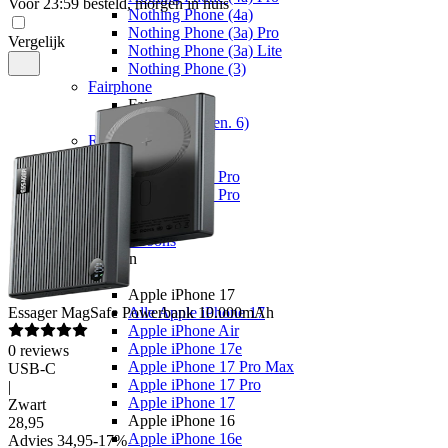
Voor 23:59 besteld, morgen in huis
Nothing Phone (4a)
Nothing Phone (3a) Pro
Vergelijk
Nothing Phone (3a) Lite
Nothing Phone (3)
Fairphone
Fairphone
Fairphone (Gen. 6)
Realme
Realme
Realme GT 8 Pro
Realme GT 7 Pro
Telefoons
Alle telefoons
Merken
Apple
Apple iPhone 17
Essager
MagSafe Powerbank 10.000mAh
Alle Apple iPhone 17
Apple iPhone Air
Apple iPhone 17e
0
reviews
Apple iPhone 17 Pro Max
USB-C
Apple iPhone 17 Pro
|
Apple iPhone 17
Zwart
Apple iPhone 16
28
,
95
Apple iPhone 16e
Advies
34,95
-
17
%