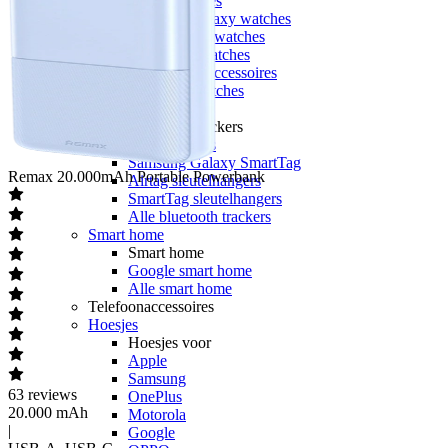
Apple watches
Samsung Galaxy watches
Garmin smartwatches
Polar smartwatches
Smartwatch accessoires
Alle smartwatches
Bluetooth trackers
Bluetooth trackers
Apple Airtags
Samsung Galaxy SmartTag
Remax
20.000mAh Portable Powerbank
Airtag sleutelhangers
SmartTag sleutelhangers
Alle bluetooth trackers
Smart home
Smart home
Google smart home
Alle smart home
Telefoonaccessoires
Hoesjes
Hoesjes voor
Apple
Samsung
63
reviews
OnePlus
20.000 mAh
Motorola
|
Google