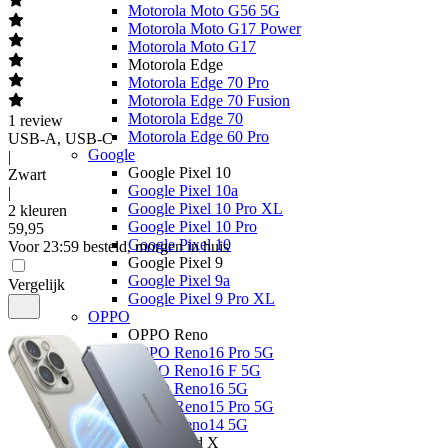
Motorola Moto G56 5G
Motorola Moto G17 Power
Motorola Moto G17
Motorola Edge
Motorola Edge 70 Pro
Motorola Edge 70 Fusion
Motorola Edge 70
1
review
Motorola Edge 60 Pro
USB-A, USB-C
Google
|
Google Pixel 10
Zwart
Google Pixel 10a
|
Google Pixel 10 Pro XL
2 kleuren
Google Pixel 10 Pro
59
,
95
Google Pixel 10
Voor 23:59 besteld, morgen in huis
Google Pixel 9
Google Pixel 9a
Vergelijk
Google Pixel 9 Pro XL
OPPO
OPPO Reno
OPPO Reno16 Pro 5G
OPPO Reno16 F 5G
OPPO Reno16 5G
OPPO Reno15 Pro 5G
OPPO Reno14 5G
OPPO Find X