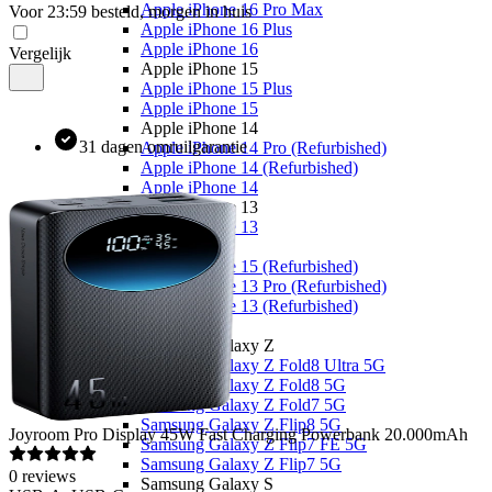
Apple iPhone 16 Pro Max
Voor 23:59 besteld, morgen in huis
Apple iPhone 16 Plus
Apple iPhone 16
Vergelijk
Apple iPhone 15
Apple iPhone 15 Plus
Apple iPhone 15
Apple iPhone 14
31 dagen omruilgarantie
Apple iPhone 14 Pro (Refurbished)
Apple iPhone 14 (Refurbished)
Apple iPhone 14
Apple iPhone 13
Apple iPhone 13
Overige
Apple iPhone 15 (Refurbished)
Apple iPhone 13 Pro (Refurbished)
Apple iPhone 13 (Refurbished)
Samsung
Samsung Galaxy Z
Samsung Galaxy Z Fold8 Ultra 5G
Samsung Galaxy Z Fold8 5G
Samsung Galaxy Z Fold7 5G
Samsung Galaxy Z Flip8 5G
Joyroom
Pro Display 45W Fast Charging Powerbank 20.000mAh
Samsung Galaxy Z Flip7 FE 5G
Samsung Galaxy Z Flip7 5G
0
reviews
Samsung Galaxy S