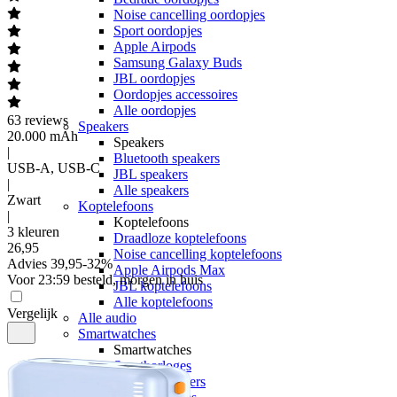
Noise cancelling oordopjes
Sport oordopjes
Apple Airpods
Samsung Galaxy Buds
JBL oordopjes
Oordopjes accessoires
Alle oordopjes
63
reviews
Speakers
20.000 mAh
Speakers
|
Bluetooth speakers
USB-A, USB-C
JBL speakers
|
Alle speakers
Zwart
Koptelefoons
|
Koptelefoons
3 kleuren
Draadloze koptelefoons
26
,
95
Noise cancelling koptelefoons
Advies
39,95
-
32
%
Apple Airpods Max
Voor 23:59 besteld, morgen in huis
JBL koptelefoons
Alle koptelefoons
Vergelijk
Alle audio
Smartwatches
Smartwatches
Sporthorloges
Activity trackers