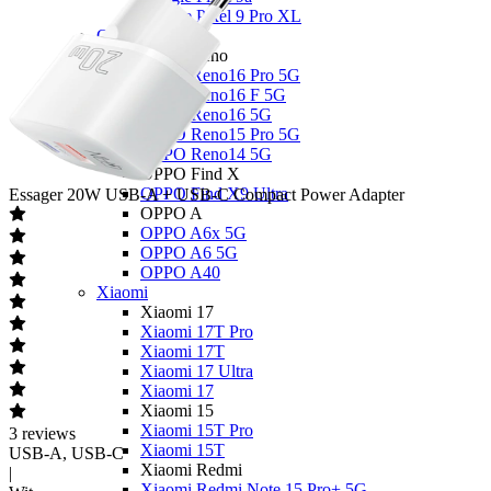
Google Pixel 9 Pro XL
OPPO
OPPO Reno
OPPO Reno16 Pro 5G
OPPO Reno16 F 5G
OPPO Reno16 5G
OPPO Reno15 Pro 5G
OPPO Reno14 5G
OPPO Find X
OPPO Find X9 Ultra
Essager
20W USB-A + USB-C Compact Power Adapter
OPPO A
OPPO A6x 5G
OPPO A6 5G
OPPO A40
Xiaomi
Xiaomi 17
Xiaomi 17T Pro
Xiaomi 17T
Xiaomi 17 Ultra
Xiaomi 17
Xiaomi 15
Xiaomi 15T Pro
3
reviews
Xiaomi 15T
USB-A, USB-C
Xiaomi Redmi
|
Xiaomi Redmi Note 15 Pro+ 5G