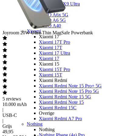
OPPO Find X9 Ultra
OPPO A
OPPO A6x 5G
OPPO A6 5G
OPPO A40
Xiaomi
Joyroom
20W Ultra-Thin MagSafe Powerbank
Xiaomi 17
Xiaomi 17T Pro
Xiaomi 17T
Xiaomi 17 Ultra
Xiaomi 17
Xiaomi 15
Xiaomi 15T Pro
Xiaomi 15T
Xiaomi Redmi
Xiaomi Redmi Note 15 Pro+ 5G
Xiaomi Redmi Note 15 Pro 5G
Xiaomi Redmi Note 15 5G
5
reviews
Xiaomi Redmi Note 15
10.000 mAh
Xiaomi Redmi 15C
|
Overige
USB-C
Xiaomi Redmi A7 Pro
|
Nothing
Grijs
Nothing
49
,
95
Nothing Phone (4a) Pro