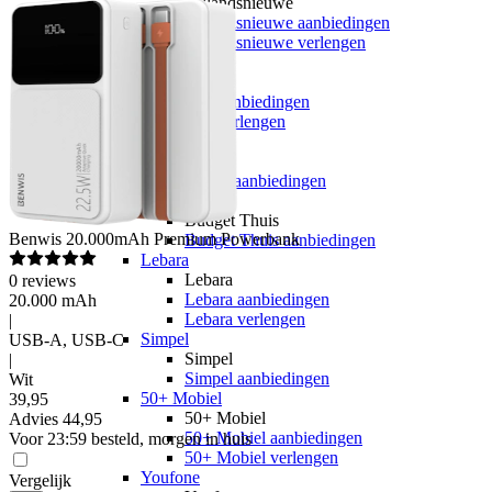
hollandsnieuwe
hollandsnieuwe aanbiedingen
hollandsnieuwe verlengen
Ben
Ben
Ben aanbiedingen
Ben verlengen
Simyo
Simyo
Simyo aanbiedingen
Budget Thuis
Budget Thuis
Benwis
20.000mAh Premium Powerbank
Budget Thuis aanbiedingen
Lebara
Lebara
0
reviews
Lebara aanbiedingen
20.000 mAh
Lebara verlengen
|
Simpel
USB-A, USB-C
Simpel
|
Simpel aanbiedingen
Wit
50+ Mobiel
39
,
95
50+ Mobiel
Advies
44,95
50+ Mobiel aanbiedingen
Voor 23:59 besteld, morgen in huis
50+ Mobiel verlengen
Youfone
Vergelijk