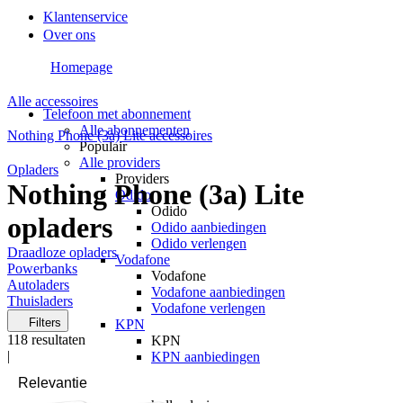
Klantenservice
Over ons
Homepage
Alle accessoires
Telefoon met abonnement
Alle abonnementen
Nothing Phone (3a) Lite accessoires
Populair
Alle providers
Opladers
Providers
Nothing Phone (3a) Lite
Odido
Odido
opladers
Odido aanbiedingen
Odido verlengen
Draadloze opladers
Vodafone
Powerbanks
Vodafone
Autoladers
Vodafone aanbiedingen
Thuisladers
Vodafone verlengen
Filters
KPN
118
resultaten
KPN
|
KPN aanbiedingen
KPN verlengen
hollandsnieuwe