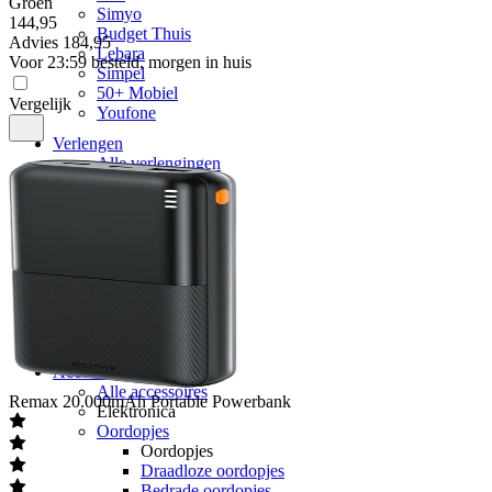
Groen
Simyo
144
,
95
Budget Thuis
Advies
184,95
Lebara
Voor 23:59 besteld, morgen in huis
Simpel
50+ Mobiel
Vergelijk
Youfone
Verlengen
Alle verlengingen
Huidige provider
Odido
Vodafone
KPN
hollandsnieuwe
Ben
Lebara
50+ Mobiel
Youfone
Accessoires
Alle accessoires
Remax
20.000mAh Portable Powerbank
Elektronica
Oordopjes
Oordopjes
Draadloze oordopjes
Bedrade oordopjes