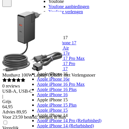
Youfone
Youfone aanbiedingen
Youfone verlengen
Alle telefoons
Alle aanbiedingen
Merken
Apple
Apple iPhone 17
Alle Apple iPhone 17
Apple iPhone Air
Apple iPhone 17e
Apple iPhone 17 Pro Max
Apple iPhone 17 Pro
Apple iPhone 17
Apple iPhone 16
Musthavz
100W Laptop Oplader met Verlengsnoer
Apple iPhone 16e
Apple iPhone 16 Pro Max
0
reviews
Apple iPhone 16 Plus
USB-A, USB-C
Apple iPhone 16
|
Apple iPhone 15
Grijs
Apple iPhone 15 Plus
64
,
95
Apple iPhone 15
Advies
89,95
Apple iPhone 14
Voor 23:59 besteld, morgen in huis
Apple iPhone 14 Pro (Refurbished)
Apple iPhone 14 (Refurbished)
Vergelijk