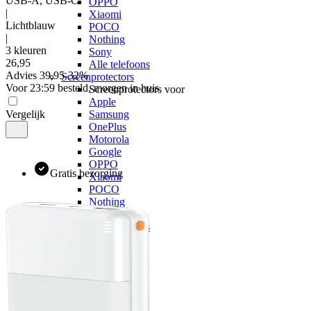
USB-A, USB-C
OPPO
|
Xiaomi
Lichtblauw
POCO
|
Nothing
3 kleuren
Sony
26
,
95
Alle telefoons
Advies
39,95
-
32
%
Screenprotectors
Voor 23:59 besteld, morgen in huis
Screenprotectors voor
Apple
Vergelijk
Samsung
OnePlus
Motorola
Google
OPPO
Gratis bezorging
Xiaomi
POCO
Nothing
Sony
Alle telefoons
Kabels
Kabels voor
Apple
Samsung
OnePlus
Motorola