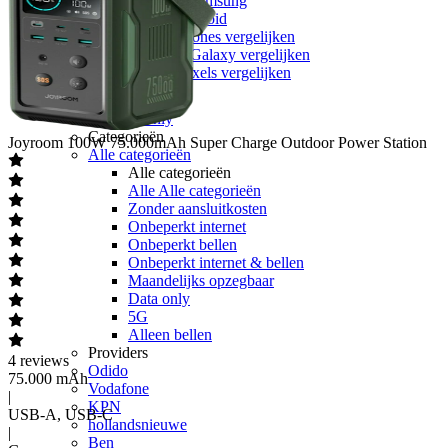
Apple vs Samsung
iOS vs Android
Apple iPhones vergelijken
Samsung Galaxy vergelijken
Google Pixels vergelijken
Sim only
Alle sim only
Categorieën
Joyroom
100W 75.000mAh Super Charge Outdoor Power Station
Alle categorieën
Alle categorieën
Alle Alle categorieën
Zonder aansluitkosten
Onbeperkt internet
Onbeperkt bellen
Onbeperkt internet & bellen
Maandelijks opzegbaar
Data only
5G
Alleen bellen
Providers
4
reviews
Odido
75.000 mAh
Vodafone
|
KPN
USB-A, USB-C
hollandsnieuwe
|
Ben