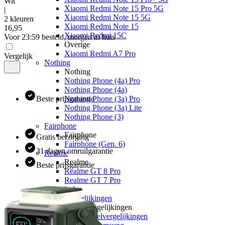
Wit
Xiaomi Redmi Note 15 Pro 5G
|
Xiaomi Redmi Note 15 5G
2 kleuren
Xiaomi Redmi Note 15
16
,
95
Xiaomi Redmi 15C
Voor 23:59 besteld, morgen in huis
Overige
Xiaomi Redmi A7 Pro
Vergelijk
Nothing
Nothing
Nothing Phone (4a) Pro
Nothing Phone (4a)
Beste prijsgarantie
Nothing Phone (3a) Pro
Nothing Phone (3a) Lite
Nothing Phone (3)
Fairphone
Fairphone
Gratis bezorging
Fairphone (Gen. 6)
31 dagen omruilgarantie
Realme
Realme
Beste prijsgarantie
Realme GT 8 Pro
Realme GT 7 Pro
Keuzehulp
Toestelvergelijkingen
Toestelvergelijkingen
Alle Toestelvergelijkingen