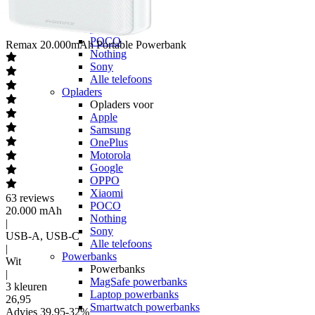
Google
OPPO
Xiaomi
POCO
Remax
20.000mAh Portable Powerbank
Nothing
Sony
Alle telefoons
Opladers
Opladers voor
Apple
Samsung
OnePlus
Motorola
Google
OPPO
Xiaomi
63
reviews
POCO
20.000 mAh
Nothing
|
Sony
USB-A, USB-C
Alle telefoons
|
Powerbanks
Wit
Powerbanks
|
MagSafe powerbanks
3 kleuren
Laptop powerbanks
26
,
95
Smartwatch powerbanks
Advies
39,95
-
32
%