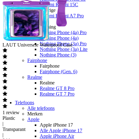
Xiaomi Redmi 15C
Overige
Xiaomi Redmi A7 Pro
Nothing
Nothing
Nothing Phone (4a) Pro
Nothing Phone (4a)
Nothing Phone (3a) Pro
LAUT
Universele Waterproof Case
Nothing Phone (3a) Lite
Nothing Phone (3)
Fairphone
Fairphone
Fairphone (Gen. 6)
Realme
Realme
Realme GT 8 Pro
Realme GT 7 Pro
Telefoons
Alle telefoons
1
review
Merken
Plastic
Apple
|
Apple iPhone 17
Transparant
Alle Apple iPhone 17
|
Apple iPhone Air