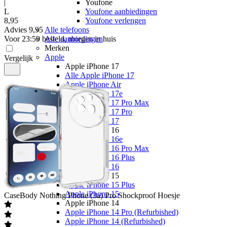
|
Youfone
L
Youfone aanbiedingen
8
,
95
Youfone verlengen
Advies
9,95
Alle telefoons
Voor 23:59 besteld, morgen in huis
Alle aanbiedingen
Merken
Apple
Vergelijk
Apple iPhone 17
Alle Apple iPhone 17
Apple iPhone Air
Apple iPhone 17e
Apple iPhone 17 Pro Max
Apple iPhone 17 Pro
Apple iPhone 17
Apple iPhone 16
Apple iPhone 16e
Apple iPhone 16 Pro Max
Apple iPhone 16 Plus
Apple iPhone 16
Apple iPhone 15
Apple iPhone 15 Plus
Apple iPhone 15
CaseBody
Nothing Phone (3a) Pro Shockproof Hoesje
Apple iPhone 14
Apple iPhone 14 Pro (Refurbished)
Apple iPhone 14 (Refurbished)