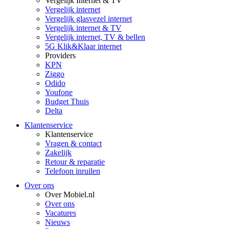
Vergelijk Internet & TV
Vergelijk internet
Vergelijk glasvezel internet
Vergelijk internet & TV
Vergelijk internet, TV & bellen
5G Klik&Klaar internet
Providers
KPN
Ziggo
Odido
Youfone
Budget Thuis
Delta
Klantenservice
Klantenservice
Vragen & contact
Zakelijk
Retour & reparatie
Telefoon inruilen
Over ons
Over Mobiel.nl
Over ons
Vacatures
Nieuws