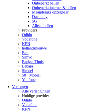
Onbeperkt bellen
Onbeperkt internet & bellen
Maandelijks opzegbaar
Data only
5G
Alleen bellen
Providers
Odido
Vodafone
KPN
hollandsnieuwe
Ben
Simyo
Budget Thuis
Lebara
Simpel
50+ Mobiel
Youfone
Verlengen
Alle verlengingen
Huidige provider
Odido
Vodafone
KPN