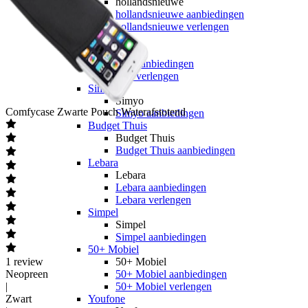
hollandsnieuwe
hollandsnieuwe aanbiedingen
hollandsnieuwe verlengen
Ben
Ben
Ben aanbiedingen
Ben verlengen
Simyo
Simyo
Comfycase
Zwarte Pouch Waterafstotend
Simyo aanbiedingen
Budget Thuis
Budget Thuis
Budget Thuis aanbiedingen
Lebara
Lebara
Lebara aanbiedingen
Lebara verlengen
Simpel
Simpel
Simpel aanbiedingen
50+ Mobiel
1
review
50+ Mobiel
Neopreen
50+ Mobiel aanbiedingen
|
50+ Mobiel verlengen
Zwart
Youfone