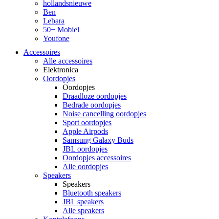
hollandsnieuwe
Ben
Lebara
50+ Mobiel
Youfone
Accessoires
Alle accessoires
Elektronica
Oordopjes
Oordopjes
Draadloze oordopjes
Bedrade oordopjes
Noise cancelling oordopjes
Sport oordopjes
Apple Airpods
Samsung Galaxy Buds
JBL oordopjes
Oordopjes accessoires
Alle oordopjes
Speakers
Speakers
Bluetooth speakers
JBL speakers
Alle speakers