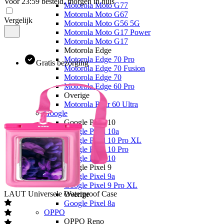
Voor 23:59 besteld, morgen in huis
Motorola Moto G77
Motorola Moto G67
Vergelijk
Motorola Moto G56 5G
Motorola Moto G17 Power
Motorola Moto G17
Motorola Edge
Motorola Edge 70 Pro
Gratis bezorging
Motorola Edge 70 Fusion
Motorola Edge 70
Motorola Edge 60 Pro
Overige
Motorola Razr 60 Ultra
Google
Google Pixel 10
Google Pixel 10a
Google Pixel 10 Pro XL
Google Pixel 10 Pro
Google Pixel 10
Google Pixel 9
Google Pixel 9a
Google Pixel 9 Pro XL
LAUT
Universele Waterproof Case
Overige
Google Pixel 8a
OPPO
OPPO Reno