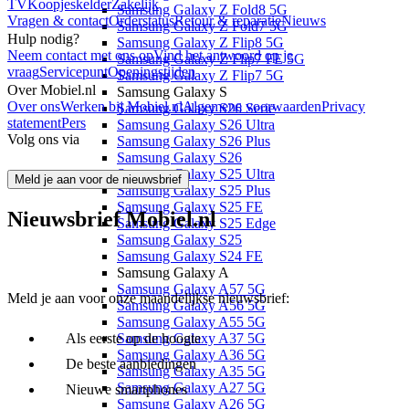
TV
Koopjeskelder
Zakelijk
Samsung Galaxy Z Fold8 5G
Vragen & contact
Orderstatus
Retour & reparatie
Nieuws
Samsung Galaxy Z Fold7 5G
Hulp nodig?
Samsung Galaxy Z Flip8 5G
Neem contact met ons op
Vind het antwoord op je
Samsung Galaxy Z Flip7 FE 5G
vraag
Servicepunt
Openingstijden
Samsung Galaxy Z Flip7 5G
Over Mobiel.nl
Samsung Galaxy S
Over ons
Werken bij Mobiel.nl
Algemene voorwaarden
Privacy
Samsung Galaxy S26 Serie
statement
Pers
Samsung Galaxy S26 Ultra
Volg ons via
Samsung Galaxy S26 Plus
Samsung Galaxy S26
Samsung Galaxy S25 Ultra
Meld je aan voor de nieuwsbrief
Samsung Galaxy S25 Plus
Samsung Galaxy S25 FE
Nieuwsbrief Mobiel.nl
Samsung Galaxy S25 Edge
Samsung Galaxy S25
Samsung Galaxy S24 FE
Samsung Galaxy A
Samsung Galaxy A57 5G
Meld je aan voor onze maandelijkse nieuwsbrief:
Samsung Galaxy A56 5G
Samsung Galaxy A55 5G
Als eerste op de hoogte
Samsung Galaxy A37 5G
Samsung Galaxy A36 5G
De beste aanbiedingen
Samsung Galaxy A35 5G
Samsung Galaxy A27 5G
Nieuwe smartphones
Samsung Galaxy A26 5G