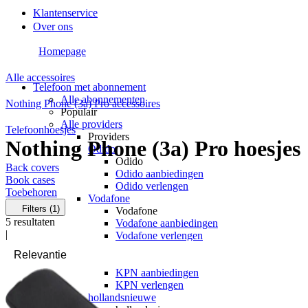
Klantenservice
Over ons
Homepage
Alle accessoires
Telefoon met abonnement
Alle abonnementen
Nothing Phone (3a) Pro accessoires
Populair
Alle providers
Telefoonhoesjes
Providers
Nothing Phone (3a) Pro hoesjes
Odido
Odido
Back covers
Odido aanbiedingen
Book cases
Odido verlengen
Toebehoren
Vodafone
Filters
(1)
Vodafone
5
resultaten
Vodafone aanbiedingen
|
Vodafone verlengen
KPN
KPN
KPN aanbiedingen
KPN verlengen
hollandsnieuwe