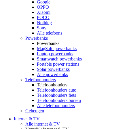
Google
OPPO
Xiaomi
POCO
Nothing
Sony
Alle telefoons
Powerbanks
Powerbanks
MagSafe powerbanks
Laptop powerbanks
Smartwatch powerbanks
Portable power stations
Solar powerbanks
Alle powerbanks
Telefoonhouders
Telefoonhouders
Telefoonhouders auto
Telefoonhouders fiets
Telefoonhouders bureau
Alle telefoonhouders
Geheugen
Internet & TV
Alle internet & TV