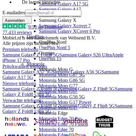
De laatste nieuwtjes
Samsung Galaxy A17 5G
Samsung Galaxy A17
E-mailadres
Samsung Galaxy A16
Samsung Galaxy X
Aanmelden
Samsung Galaxy Xcover 7
9
/10 op Trustpilot
Samsung Galaxy XCover 6 Pro
77.433
reviews
OnePlus
Mobiel.nl is een handelsmerk van Websend B.V.
OnePlus Nord
Alle prijzen zijn inclusief btw.
OnePlus Nord 5
Premium telefoons
Overige
Samsung Galaxy Z Fold8 5G
Samsung Galaxy S26 Ultra
Apple
OnePlus 15
iPhone 17 Pro
Motorola
Prijs/kwaliteit telefoons
Motorola Moto G
Samsung Galaxy A57 5G
Samsung Galaxy A56 5G
Samsung
Motorola Moto G87 5G
Galaxy A17 5G
Motorola Moto G86 5G
Nieuwe telefoons
Motorola Moto G77
Samsung Galaxy Z Fold8 5G
Samsung Galaxy Z Flip8 5G
Samsung
Motorola Moto G67
Galaxy Z Fold8 Ultra 5G
Motorola Moto G56 5G
Verwachte telefoons
Motorola Moto G17 Power
Samsung Galaxy Z Fold8 5G
Samsung Galaxy Z Flip8 5G
Samsung
Motorola Moto G17
Galaxy Z Fold8 Ultra 5G
Motorola Edge
Motorola Edge 70 Pro
Motorola Edge 70 Fusion
Motorola Edge 70
Motorola Edge 60 Pro