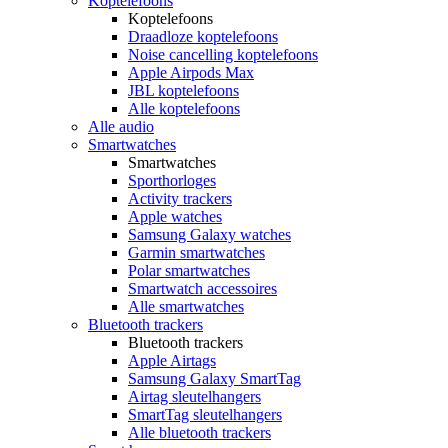
Koptelefoons
Koptelefoons
Draadloze koptelefoons
Noise cancelling koptelefoons
Apple Airpods Max
JBL koptelefoons
Alle koptelefoons
Alle audio
Smartwatches
Smartwatches
Sporthorloges
Activity trackers
Apple watches
Samsung Galaxy watches
Garmin smartwatches
Polar smartwatches
Smartwatch accessoires
Alle smartwatches
Bluetooth trackers
Bluetooth trackers
Apple Airtags
Samsung Galaxy SmartTag
Airtag sleutelhangers
SmartTag sleutelhangers
Alle bluetooth trackers