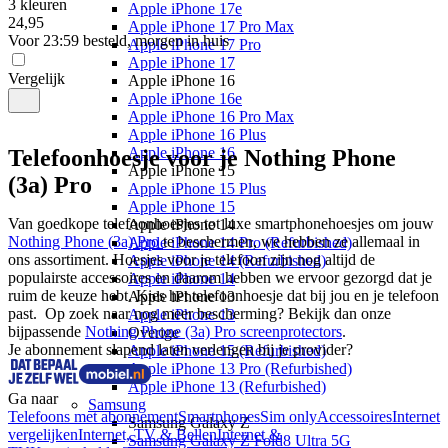
3 kleuren
Apple iPhone 17e
24
,
95
Apple iPhone 17 Pro Max
Voor 23:59 besteld, morgen in huis
Apple iPhone 17 Pro
Apple iPhone 17
Vergelijk
Apple iPhone 16
Apple iPhone 16e
Apple iPhone 16 Pro Max
Apple iPhone 16 Plus
Apple iPhone 16
Telefoonhoesje voor je Nothing Phone
Apple iPhone 15
(3a) Pro
Apple iPhone 15 Plus
Apple iPhone 15
Van goedkope telefoonhoesjes tot luxe smartphonehoesjes om jouw 
Apple iPhone 14
Nothing Phone (3a) Pro 
te beschermen, we hebben ze allemaal in 
Apple iPhone 14 Pro (Refurbished)
ons assortiment. Hoesjes voor je telefoon zijn nog altijd de 
Apple iPhone 14 (Refurbished)
populairste accessoires en daarom hebben we ervoor gezorgd dat je 
Apple iPhone 14
ruim de keuze hebt. Kies het telefoonhoesje dat bij jou en je telefoon 
Apple iPhone 13
past.  Op zoek naar nog meer bescherming? Bekijk dan onze 
Apple iPhone 13
bijpassende 
Nothing Phone (3a) Pro screenprotectors
.
Overige
Je abonnement slapend laten verlengen bij je provider?
Apple iPhone 15 (Refurbished)
Apple iPhone 13 Pro (Refurbished)
Apple iPhone 13 (Refurbished)
Ga naar
Samsung
Telefoons met abonnement
Smartphones
Sim only
Accessoires
Internet
Samsung Galaxy Z
vergelijken
Internet, TV & Bellen
Internet &
Samsung Galaxy Z Fold8 Ultra 5G