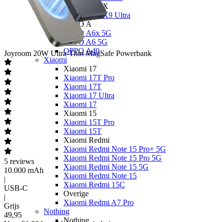
OPPO Find X
OPPO Find X9 Ultra
OPPO A
OPPO A6x 5G
OPPO A6 5G
OPPO A40
Joyroom
20W Ultra-Thin MagSafe Powerbank
Xiaomi
Xiaomi 17
Xiaomi 17T Pro
Xiaomi 17T
Xiaomi 17 Ultra
Xiaomi 17
Xiaomi 15
Xiaomi 15T Pro
Xiaomi 15T
Xiaomi Redmi
Xiaomi Redmi Note 15 Pro+ 5G
Xiaomi Redmi Note 15 Pro 5G
5
reviews
Xiaomi Redmi Note 15 5G
10.000 mAh
Xiaomi Redmi Note 15
|
Xiaomi Redmi 15C
USB-C
Overige
|
Xiaomi Redmi A7 Pro
Grijs
Nothing
49
,
95
Nothing