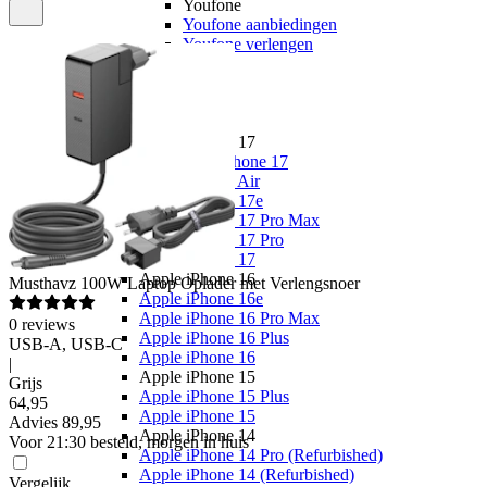
Youfone
Youfone aanbiedingen
Youfone verlengen
Alle telefoons
Alle aanbiedingen
Merken
Apple
Apple iPhone 17
Alle Apple iPhone 17
Apple iPhone Air
Apple iPhone 17e
Apple iPhone 17 Pro Max
Apple iPhone 17 Pro
Apple iPhone 17
Apple iPhone 16
Musthavz
100W Laptop Oplader met Verlengsnoer
Apple iPhone 16e
Apple iPhone 16 Pro Max
0
reviews
Apple iPhone 16 Plus
USB-A, USB-C
Apple iPhone 16
|
Apple iPhone 15
Grijs
Apple iPhone 15 Plus
64
,
95
Apple iPhone 15
Advies
89,95
Apple iPhone 14
Voor 21:30 besteld, morgen in huis
Apple iPhone 14 Pro (Refurbished)
Apple iPhone 14 (Refurbished)
Vergelijk