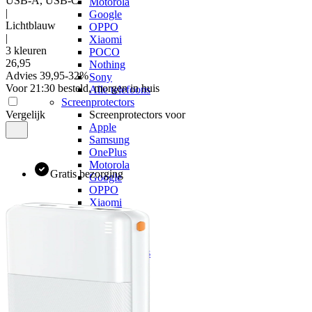
USB-A, USB-C
Motorola
|
Google
Lichtblauw
OPPO
|
Xiaomi
3 kleuren
POCO
26
,
95
Nothing
Advies
39,95
-
32
%
Sony
Voor 21:30 besteld, morgen in huis
Alle telefoons
Screenprotectors
Vergelijk
Screenprotectors voor
Apple
Samsung
OnePlus
Motorola
Gratis bezorging
Google
OPPO
Xiaomi
POCO
Nothing
Sony
Alle telefoons
Kabels
Kabels voor
Apple
Samsung