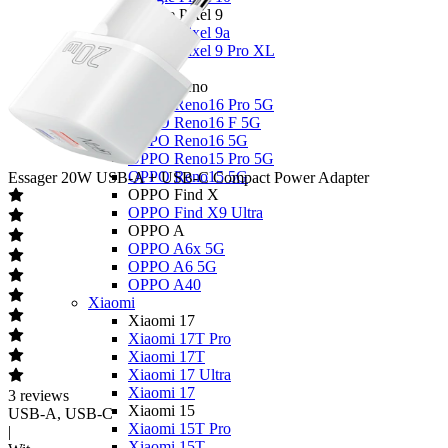
Google Pixel 9
Google Pixel 9a
Google Pixel 9 Pro XL
OPPO
OPPO Reno
OPPO Reno16 Pro 5G
OPPO Reno16 F 5G
OPPO Reno16 5G
OPPO Reno15 Pro 5G
OPPO Reno15 5G
Essager
20W USB-A + USB-C Compact Power Adapter
OPPO Find X
OPPO Find X9 Ultra
OPPO A
OPPO A6x 5G
OPPO A6 5G
OPPO A40
Xiaomi
Xiaomi 17
Xiaomi 17T Pro
Xiaomi 17T
Xiaomi 17 Ultra
Xiaomi 17
3
reviews
Xiaomi 15
USB-A, USB-C
Xiaomi 15T Pro
|
Xiaomi 15T