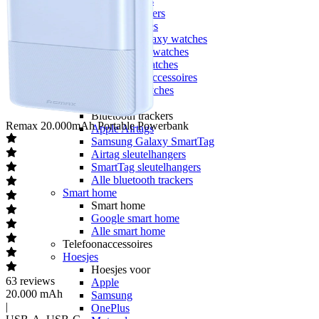
Sporthorloges
Activity trackers
Apple watches
Samsung Galaxy watches
Garmin smartwatches
Polar smartwatches
Smartwatch accessoires
Alle smartwatches
Bluetooth trackers
Bluetooth trackers
Remax
20.000mAh Portable Powerbank
Apple Airtags
Samsung Galaxy SmartTag
Airtag sleutelhangers
SmartTag sleutelhangers
Alle bluetooth trackers
Smart home
Smart home
Google smart home
Alle smart home
Telefoonaccessoires
Hoesjes
Hoesjes voor
63
reviews
Apple
20.000 mAh
Samsung
|
OnePlus