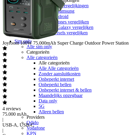
Toestelvergelijkingen
Alle Toestelvergelijkingen
Apple vs Samsung
iOS vs Android
Apple iPhones vergelijken
Samsung Galaxy vergelijken
Google Pixels vergelijken
Sim only
Joyroom
100W 75.000mAh Super Charge Outdoor Power Station
Alle sim only
Categorieën
Alle categorieën
Alle categorieën
Alle Alle categorieën
Zonder aansluitkosten
Onbeperkt internet
Onbeperkt bellen
Onbeperkt internet & bellen
Maandelijks opzegbaar
Data only
5G
4
reviews
Alleen bellen
75.000 mAh
Providers
|
Odido
USB-A, USB-C
Vodafone
|
KPN