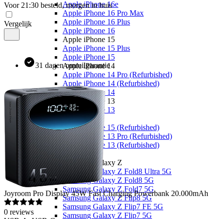
Apple iPhone 16e
Voor 21:30 besteld, morgen in huis
Apple iPhone 16 Pro Max
Apple iPhone 16 Plus
Vergelijk
Apple iPhone 16
Apple iPhone 15
Apple iPhone 15 Plus
Apple iPhone 15
31 dagen omruilgarantie
Apple iPhone 14
Apple iPhone 14 Pro (Refurbished)
Apple iPhone 14 (Refurbished)
Apple iPhone 14
Apple iPhone 13
Apple iPhone 13
Overige
Apple iPhone 15 (Refurbished)
Apple iPhone 13 Pro (Refurbished)
Apple iPhone 13 (Refurbished)
Samsung
Samsung Galaxy Z
Samsung Galaxy Z Fold8 Ultra 5G
Samsung Galaxy Z Fold8 5G
Samsung Galaxy Z Fold7 5G
Joyroom
Pro Display 45W Fast Charging Powerbank 20.000mAh
Samsung Galaxy Z Flip8 5G
Samsung Galaxy Z Flip7 FE 5G
0
reviews
Samsung Galaxy Z Flip7 5G