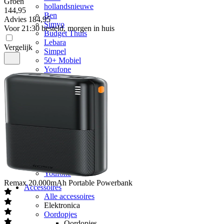
Groen
hollandsnieuwe
144
,
95
Ben
Advies
184,95
Simyo
Voor 21:30 besteld, morgen in huis
Budget Thuis
Lebara
Vergelijk
Simpel
50+ Mobiel
Youfone
Verlengen
Alle verlengingen
Huidige provider
Odido
Vodafone
KPN
hollandsnieuwe
Ben
Lebara
50+ Mobiel
Youfone
Remax
20.000mAh Portable Powerbank
Accessoires
Alle accessoires
Elektronica
Oordopjes
Oordopjes