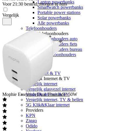
Laptop powerbanks
Voor 21:30 besteld, morgen in huis
Smartwatch powerbanks
Portable power stations
Vergelijk
Solar powerbanks
Alle powerbanks
Telefoonhouders
Telefoonhouders
Telefoonhouders auto
Telefoonhouders fiets
Telefoonhouders bureau
Alle telefoonhouders
Geheugen
Internet & TV
Alle internet & TV
Vergelijk Internet & TV
Vergelijk internet
Vergelijk glasvezel internet
Mophie
Essentials Dual Thuislader 50W
Vergelijk internet & TV
Vergelijk internet, TV & bellen
5G Klik&Klaar internet
Providers
KPN
Ziggo
Odido