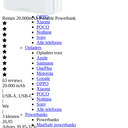
OnePlus
Motorola
Google
OPPO
Remax
20.000mAh Portable Powerbank
Xiaomi
POCO
Nothing
Sony
Alle telefoons
Opladers
Opladers voor
Apple
Samsung
OnePlus
Motorola
Google
63
reviews
OPPO
20.000 mAh
Xiaomi
|
POCO
USB-A, USB-C
Nothing
|
Sony
Wit
Alle telefoons
|
Powerbanks
3 kleuren
Powerbanks
26
,
95
MagSafe powerbanks
Advies
39,95
-
32
%