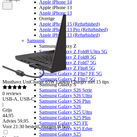
Apple iPhone 14
Apple iPhone 13
Apple iPhone 13
Overige
Apple iPhone 15 (Refurbished)
Apple iPhone 13 Pro (Refurbished)
Apple iPhone 13 (Refurbished)
Samsung
Samsung Galaxy Z
Samsung Galaxy Z Fold8 Ultra 5G
Samsung Galaxy Z Fold8 5G
Samsung Galaxy Z Fold7 5G
Samsung Galaxy Z Flip8 5G
Samsung Galaxy Z Flip7 FE 5G
Samsung Galaxy Z Flip7 5G
Musthavz
UniCharge 65W Laptop Charger met 15 tips
Samsung Galaxy S
Samsung Galaxy S26 Serie
0
reviews
Samsung Galaxy S26 Ultra
USB-A, USB-C
Samsung Galaxy S26 Plus
|
Samsung Galaxy S26
Grijs
Samsung Galaxy S25 Ultra
44
,
95
Samsung Galaxy S25 Plus
Advies
59,95
Samsung Galaxy S25 FE
Voor 21:30 besteld, morgen in huis
Samsung Galaxy S25 Edge
Samsung Galaxy S25