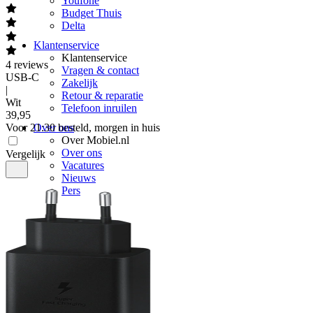
Youfone
Budget Thuis
Delta
Klantenservice
Klantenservice
4
reviews
Vragen & contact
USB-C
Zakelijk
|
Retour & reparatie
Wit
Telefoon inruilen
39
,
95
Voor 21:30 besteld, morgen in huis
Over ons
Over Mobiel.nl
Over ons
Vergelijk
Vacatures
Nieuws
Pers