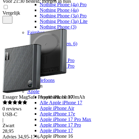
Voor 21:30 besteld, morgen in huis
Nothing Phone (4a) Pro
Nothing Phone (4a)
Vergelijk
Nothing Phone (3a) Pro
Nothing Phone (3a) Lite
Nothing Phone (3)
Fairphone
Fairphone
Fairphone (Gen. 6)
Realme
Realme
Realme GT 8 Pro
Realme GT 7 Pro
Telefoons
Alle telefoons
Merken
Apple
Essager
MagSafe Powerbank 10.000mAh
Apple iPhone 17
Alle Apple iPhone 17
Apple iPhone Air
0
reviews
Apple iPhone 17e
USB-C
Apple iPhone 17 Pro Max
|
Apple iPhone 17 Pro
Zwart
Apple iPhone 17
28
,
95
Apple iPhone 16
Advies
34,95
-
17
%