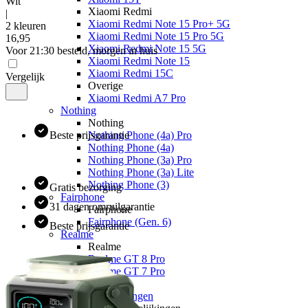
Wit
Xiaomi Redmi
|
Xiaomi Redmi Note 15 Pro+ 5G
2 kleuren
Xiaomi Redmi Note 15 Pro 5G
16
,
95
Xiaomi Redmi Note 15 5G
Voor 21:30 besteld, morgen in huis
Xiaomi Redmi Note 15
Xiaomi Redmi 15C
Vergelijk
Overige
Xiaomi Redmi A7 Pro
Nothing
Nothing
Beste prijsgarantie
Nothing Phone (4a) Pro
Nothing Phone (4a)
Nothing Phone (3a) Pro
Nothing Phone (3a) Lite
Nothing Phone (3)
Gratis bezorging
Fairphone
31 dagen omruilgarantie
Fairphone
Fairphone (Gen. 6)
Beste prijsgarantie
Realme
Realme
Realme GT 8 Pro
Realme GT 7 Pro
Keuzehulp
Toestelvergelijkingen