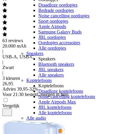
Draadloze oordopjes
Bedrade oordopjes
Noise cancelling oordopjes
Sport oordopjes
Apple Airpods
Samsung Galaxy Buds
JBL oordopjes
63
reviews
Oordopjes accessoires
20.000 mAh
Alle oordopjes
|
Speakers
USB-A, USB-C
Speakers
|
Bluetooth speakers
Zwart
JBL speakers
|
Alle speakers
3 kleuren
Koptelefoons
26
,
95
Koptelefoons
Advies
39,95
-
32
%
Draadloze koptelefoons
Voor 21:30 besteld, morgen in huis
Noise cancelling koptelefoons
Apple Airpods Max
Vergelijk
JBL koptelefoons
Alle koptelefoons
Alle audio
Smartwatches
Smartwatches