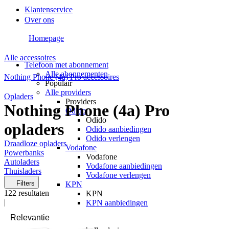
Klantenservice
Over ons
Homepage
Alle accessoires
Telefoon met abonnement
Alle abonnementen
Nothing Phone (4a) Pro accessoires
Populair
Alle providers
Opladers
Providers
Nothing Phone (4a) Pro
Odido
Odido
opladers
Odido aanbiedingen
Odido verlengen
Draadloze opladers
Vodafone
Powerbanks
Vodafone
Autoladers
Vodafone aanbiedingen
Thuisladers
Vodafone verlengen
Filters
KPN
122
resultaten
KPN
|
KPN aanbiedingen
KPN verlengen
hollandsnieuwe