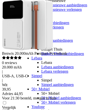
hollandsnieuwe
hollandsnieuwe aanbiedingen
hollandsnieuwe verlengen
Ben
Ben
Ben aanbiedingen
Ben verlengen
Simyo
Simyo
Simyo aanbiedingen
Budget Thuis
Budget Thuis
Benwis
20.000mAh Premium Powerbank
Budget Thuis aanbiedingen
Lebara
Lebara
0
reviews
Lebara aanbiedingen
20.000 mAh
Lebara verlengen
|
Simpel
USB-A, USB-C
Simpel
|
Simpel aanbiedingen
Wit
50+ Mobiel
39
,
95
50+ Mobiel
Advies
44,95
50+ Mobiel aanbiedingen
Voor 21:30 besteld, morgen in huis
50+ Mobiel verlengen
Youfone
Vergelijk