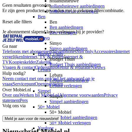
hollandsnieuwe
Geen resultaten gevonden
hollandsnieuwe aanbiedingen
Er zijn geen producten gevonden met je gekozen filtercombinatie.
hollandsnieuwe verlengen
Ben
Reset alle filters
Ben
Ben aanbiedingen
Je abonnement slapend laten verlengen bij je provider?
Ben verlengen
Simyo
Simyo
Ga naar
Simyo aanbiedingen
Telefoons met abonnement
Smartphones
Sim only
Accessoires
Internet
Budget Thuis
vergelijken
Internet, TV & Bellen
Internet &
Budget Thuis
TV
Koopjeskelder
Zakelijk
Budget Thuis aanbiedingen
Vragen & contact
Orderstatus
Retour & reparatie
Nieuws
Lebara
Hulp nodig?
Lebara
Neem contact met ons op
Vind het antwoord op je
Lebara aanbiedingen
vraag
Servicepunt
Openingstijden
Lebara verlengen
Over Mobiel.nl
Simpel
Over ons
Werken bij Mobiel.nl
Algemene voorwaarden
Privacy
Simpel
statement
Pers
Simpel aanbiedingen
Volg ons via
50+ Mobiel
50+ Mobiel
50+ Mobiel aanbiedingen
Meld je aan voor de nieuwsbrief
50+ Mobiel verlengen
Youfone
Nieuwsbrief Mobiel.nl