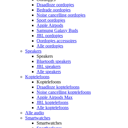
Draadloze oordopjes
Bedrade oordopjes
Noise cancelling oordopjes
Sport oordopjes
Apple Airpods
Samsung Galaxy Buds
JBL oordopjes
Oordopjes accessoires
Alle oordopjes
Speakers
Speakers
Bluetooth speakers
JBL speakers
Alle speakers
Koptelefoons
Koptelefoons
Draadloze koptelefoons
Noise cancelling koptelefoons
Apple Airpods Max
JBL koptelefoons
Alle koptelefoons
Alle audio
Smartwatches
Smartwatches