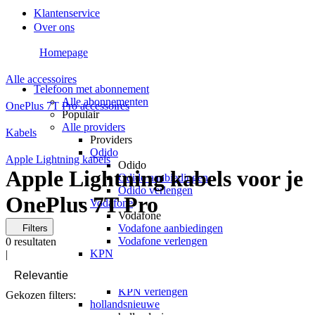
Klantenservice
Over ons
Homepage
Alle accessoires
Telefoon met abonnement
Alle abonnementen
OnePlus 7T Pro accessoires
Populair
Alle providers
Kabels
Providers
Odido
Apple Lightning kabels
Odido
Apple Lightning kabels voor je
Odido aanbiedingen
Odido verlengen
OnePlus 7T Pro
Vodafone
Vodafone
Vodafone aanbiedingen
Filters
Vodafone verlengen
0
resultaten
KPN
|
KPN
KPN aanbiedingen
KPN verlengen
Gekozen filters:
hollandsnieuwe