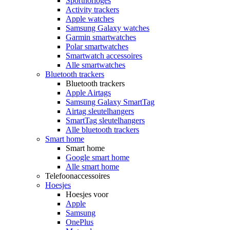
Sporthorloges
Activity trackers
Apple watches
Samsung Galaxy watches
Garmin smartwatches
Polar smartwatches
Smartwatch accessoires
Alle smartwatches
Bluetooth trackers
Bluetooth trackers
Apple Airtags
Samsung Galaxy SmartTag
Airtag sleutelhangers
SmartTag sleutelhangers
Alle bluetooth trackers
Smart home
Smart home
Google smart home
Alle smart home
Telefoonaccessoires
Hoesjes
Hoesjes voor
Apple
Samsung
OnePlus