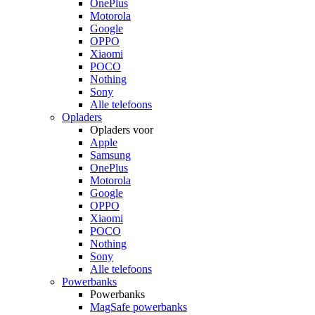
OnePlus
Motorola
Google
OPPO
Xiaomi
POCO
Nothing
Sony
Alle telefoons
Opladers
Opladers voor
Apple
Samsung
OnePlus
Motorola
Google
OPPO
Xiaomi
POCO
Nothing
Sony
Alle telefoons
Powerbanks
Powerbanks
MagSafe powerbanks