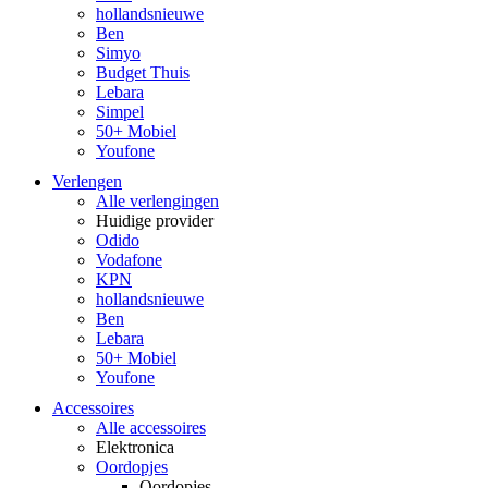
hollandsnieuwe
Ben
Simyo
Budget Thuis
Lebara
Simpel
50+ Mobiel
Youfone
Verlengen
Alle verlengingen
Huidige provider
Odido
Vodafone
KPN
hollandsnieuwe
Ben
Lebara
50+ Mobiel
Youfone
Accessoires
Alle accessoires
Elektronica
Oordopjes
Oordopjes