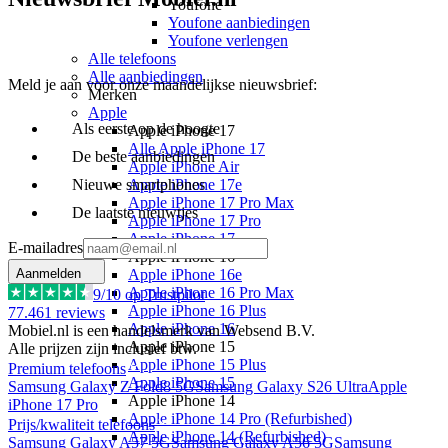
Youfone
Youfone aanbiedingen
Youfone verlengen
Alle telefoons
Alle aanbiedingen
Meld je aan voor onze maandelijkse nieuwsbrief:
Merken
Apple
Als eerste op de hoogte
Apple iPhone 17
Alle Apple iPhone 17
De beste aanbiedingen
Apple iPhone Air
Nieuwe smartphones
Apple iPhone 17e
Apple iPhone 17 Pro Max
De laatste nieuwtjes
Apple iPhone 17 Pro
Apple iPhone 17
E-mailadres
Apple iPhone 16
Aanmelden
Apple iPhone 16e
Apple iPhone 16 Pro Max
9
/10 op Trustpilot
Apple iPhone 16 Plus
77.461
reviews
Apple iPhone 16
Mobiel.nl is een handelsmerk van Websend B.V.
Apple iPhone 15
Alle prijzen zijn inclusief btw.
Apple iPhone 15 Plus
Premium telefoons
Apple iPhone 15
Samsung Galaxy Z Fold8 5G
Samsung Galaxy S26 Ultra
Apple
Apple iPhone 14
iPhone 17 Pro
Apple iPhone 14 Pro (Refurbished)
Prijs/kwaliteit telefoons
Apple iPhone 14 (Refurbished)
Samsung Galaxy A57 5G
Samsung Galaxy A56 5G
Samsung