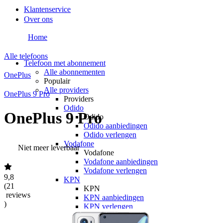
Klantenservice
Over ons
Home
Alle telefoons
Telefoon met abonnement
Alle abonnementen
OnePlus
Populair
Alle providers
OnePlus 9 Pro
Providers
Odido
OnePlus 9 Pro
Odido
Odido aanbiedingen
Odido verlengen
Vodafone
Niet meer leverbaar
Vodafone
Vodafone aanbiedingen
Vodafone verlengen
9,8
KPN
(
21
KPN
reviews
KPN aanbiedingen
)
KPN verlengen
hollandsnieuwe