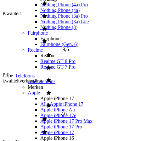
Nothing Phone (4a) Pro
Nothing Phone (4a)
Kwaliteit
Nothing Phone (3a) Pro
Nothing Phone (3a) Lite
Nothing Phone (3)
Fairphone
Fairphone
Fairphone (Gen. 6)
9,6
Realme
Realme
Realme GT 8 Pro
Realme GT 7 Pro
Prijs-
Telefoons
kwaliteitverhouding
Alle telefoons
Merken
Apple
Apple iPhone 17
Alle Apple iPhone 17
Apple iPhone Air
7,6
Apple iPhone 17e
Apple iPhone 17 Pro Max
Apple iPhone 17 Pro
Apple iPhone 17
Apple iPhone 16