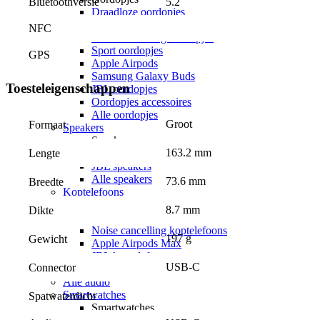
Bluetoothversie
5.2
Draadloze oordopjes
Bedrade oordopjes
NFC
Noise cancelling oordopjes
Sport oordopjes
GPS
Apple Airpods
Samsung Galaxy Buds
Toesteleigenschappen
JBL oordopjes
Oordopjes accessoires
Alle oordopjes
Groot
Formaat
Speakers
Speakers
163.2 mm
Lengte
Bluetooth speakers
JBL speakers
Alle speakers
73.6 mm
Breedte
Koptelefoons
Koptelefoons
8.7 mm
Dikte
Draadloze koptelefoons
Noise cancelling koptelefoons
197 g
Gewicht
Apple Airpods Max
JBL koptelefoons
USB-C
Connector
Alle koptelefoons
Alle audio
Smartwatches
Spatwaterdicht
Smartwatches