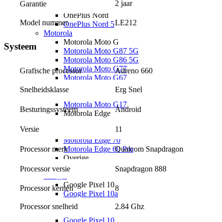
2 jaar
Garantie
OnePlus
OnePlus Nord
Model nummer
LE212
OnePlus Nord 5
Motorola
Motorola Moto G
Systeem
Motorola Moto G87 5G
Motorola Moto G86 5G
Motorola Moto G77
Grafische processor
Adreno 660
Motorola Moto G67
Motorola Moto G56 5G
Erg Snel
Snelheidsklasse
Motorola Moto G17 Power
Motorola Moto G17
Android
Besturingssysteem
Motorola Edge
Motorola Edge 70 Pro
11
Versie
Motorola Edge 70 Fusion
Motorola Edge 70
Qualcom Snapdragon
Processor merk
Motorola Edge 60 Pro
Overige
Motorola Razr 60 Ultra
Snapdragon 888
Processor versie
Google
Google Pixel 10
Processor kernen
8
Google Pixel 10a
Google Pixel 10 Pro XL
Processor snelheid
2.84 Ghz
Google Pixel 10 Pro
Google Pixel 10