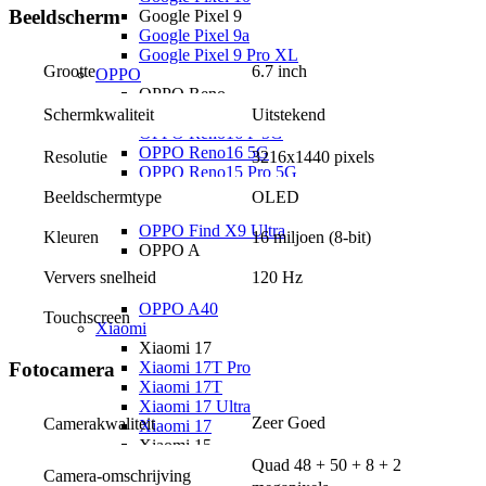
Beeldscherm
Google Pixel 9
Google Pixel 9a
Google Pixel 9 Pro XL
6.7 inch
Grootte
OPPO
OPPO Reno
OPPO Reno16 Pro 5G
Uitstekend
Schermkwaliteit
OPPO Reno16 F 5G
OPPO Reno16 5G
Resolutie
3216x1440 pixels
OPPO Reno15 Pro 5G
OPPO Reno15 5G
Beeldschermtype
OLED
OPPO Find X
OPPO Find X9 Ultra
Kleuren
16 miljoen (8-bit)
OPPO A
OPPO A6x 5G
Ververs snelheid
120 Hz
OPPO A6 5G
OPPO A40
Touchscreen
Xiaomi
Xiaomi 17
Fotocamera
Xiaomi 17T Pro
Xiaomi 17T
Xiaomi 17 Ultra
Zeer Goed
Camerakwaliteit
Xiaomi 17
Xiaomi 15
Xiaomi 15T Pro
Quad 48 + 50 + 8 + 2 
Camera-omschrijving
Xiaomi 15T