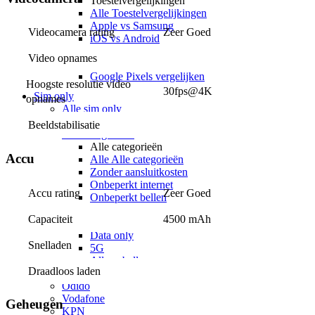
Toestelvergelijkingen
Alle Toestelvergelijkingen
Apple vs Samsung
Videocamera rating
Zeer Goed
iOS vs Android
Apple iPhones vergelijken
Video opnames
Samsung Galaxy vergelijken
Google Pixels vergelijken
Hoogste resolutie video 
30fps@4K
Sim only
opnames
Alle sim only
Categorieën
Beeldstabilisatie
Alle categorieën
Alle categorieën
Accu
Alle Alle categorieën
Zonder aansluitkosten
Onbeperkt internet
Accu rating
Zeer Goed
Onbeperkt bellen
Onbeperkt internet & bellen
Capaciteit
4500 mAh
Maandelijks opzegbaar
Data only
Snelladen
5G
Alleen bellen
Draadloos laden
Providers
Odido
Vodafone
Geheugen
KPN