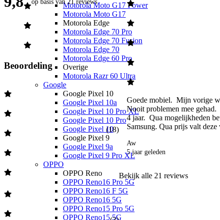
9,8
op basis van
21 reviews
Motorola Moto G17 Power
Motorola Moto G17
Motorola Edge
Motorola Edge 70 Pro
Motorola Edge 70 Fusion
Motorola Edge 70
Motorola Edge 60 Pro
Beoordeling
Overige
Motorola Razr 60 Ultra
Google
Google Pixel 10
Goede mobiel.  Mijn vorige w
Google Pixel 10a
Nooit problemen mee gehad.  
Google Pixel 10 Pro XL
4 jaar.  Qua mogelijkheden be
Google Pixel 10 Pro
Samsung. Qua prijs valt deze v
Google Pixel 10
(
18
)
Google Pixel 9
Aw
Google Pixel 9a
5 jaar geleden
Google Pixel 9 Pro XL
OPPO
OPPO Reno
Bekijk alle
21
reviews
OPPO Reno16 Pro 5G
OPPO Reno16 F 5G
OPPO Reno16 5G
OPPO Reno15 Pro 5G
OPPO Reno15 5G
(
3
)