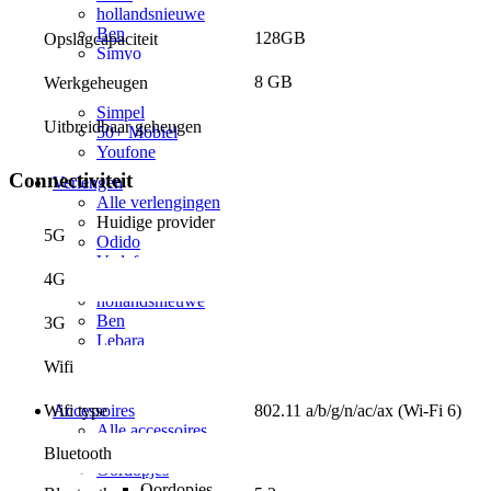
hollandsnieuwe
Ben
128GB
Opslagcapaciteit
Simyo
Budget Thuis
8 GB
Werkgeheugen
Lebara
Simpel
Uitbreidbaar geheugen
50+ Mobiel
Youfone
Connectiviteit
Verlengen
Alle verlengingen
Huidige provider
5G
Odido
Vodafone
4G
KPN
hollandsnieuwe
Ben
3G
Lebara
50+ Mobiel
Wifi
Youfone
802.11 a/b/g/n/ac/ax (Wi-Fi 6)
Accessoires
Wifi type
Alle accessoires
Elektronica
Bluetooth
Oordopjes
Oordopjes