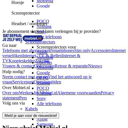
Motorola
Hoesje
Google
OPPO
Screenprotector
Xiaomi
POCO
Headset / oordopjes
Nothing
Je abonnement slapend laten verlengen bij je provider?
Sony
Alle telefoons
Screenprotectors
Ga naar
Screenprotectors voor
Telefoons met abonnement
Smartphones
Sim only
Accessoires
Internet
Apple
vergelijken
Internet, TV & Bellen
Internet &
Samsung
TV
Koopjeskelder
Zakelijk
OnePlus
Vragen & contact
Orderstatus
Retour & reparatie
Nieuws
Motorola
Hulp nodig?
Google
Neem contact met ons op
Vind het antwoord op je
OPPO
vraag
Servicepunt
Openingstijden
Xiaomi
Over Mobiel.nl
POCO
Over ons
Werken bij Mobiel.nl
Algemene voorwaarden
Privacy
Nothing
statement
Pers
Sony
Volg ons via
Alle telefoons
Kabels
Kabels voor
Meld je aan voor de nieuwsbrief
Apple
Samsung
Nieuwsbrief Mobiel.nl