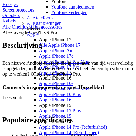
Youfone
Hoesjes
Youfone aanbiedingen
Screenprotectors
Youfone verlengen
Opladers
Alle telefoons
Kabels
Alle aanbiedingen
Alle
OnePlus 9 Pro
accessoires
Merken
Alles over de
OnePlus 9 Pro
Apple
Apple iPhone 17
Beschrijving
Alle Apple iPhone 17
Apple iPhone Air
Apple iPhone 17e
Apple iPhone 17 Pro Max
Een nieuwe Android-telefoon die in een mum van tijd weer volledig
Apple iPhone 17 Pro
is opgeladen, indrukwekkende camera’s heeft én een fijn scherm om
Apple iPhone 17
op te werken? Ontdek de OnePlus 9 Pro.
Apple iPhone 16
Apple iPhone 16e
Camera’s in samenwerking met Hasselblad
Apple iPhone 16 Pro Max
Apple iPhone 16 Plus
Lees verder
Voor deze telefoon zijn cameralenzen van de bekende
Apple iPhone 16
camerafabrikant Hasselblad gebruikt. De camera’s zijn aanzienlijk
Apple iPhone 15
verbeterd ten opzichte van de OnePlus 8. Deze Pro-variant beschikt
Apple iPhone 15 Plus
over vier camera’s aan de achterkant. Een hoofdcamera (48 MP)
Apple iPhone 15
Populaire
specificaties
wordt gecombineerd met een ultragroothoeklens en zoomlens die
Apple iPhone 14
3,3 keer inzoomt zonder kwaliteitsverlies. Haarscherpe video’s
Apple iPhone 14 Pro (Refurbished)
schiet je in 8K-resolutie.
Apple iPhone 14 (Refurbished)
Grafische processor
Adreno 660