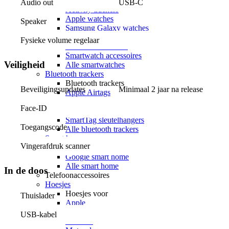
Sporthorloges
Audio out
USB-C
Activity trackers
Apple watches
Speaker
Samsung Galaxy watches
Garmin smartwatches
Fysieke volume regelaar
Polar smartwatches
Smartwatch accessoires
Veiligheid
Alle smartwatches
Bluetooth trackers
Bluetooth trackers
Beveiligingsupdates
Minimaal 2 jaar na release
Apple Airtags
Samsung Galaxy SmartTag
Face-ID
Airtag sleutelhangers
SmartTag sleutelhangers
Toegangscode
Alle bluetooth trackers
Smart home
Vingerafdruk scanner
Smart home
Google smart home
Alle smart home
In de doos
Telefoonaccessoires
Hoesjes
Hoesjes voor
Thuislader
Apple
Samsung
USB-kabel
OnePlus