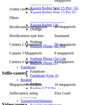
megapixels
Xiaomi Redmi
Xiaomi Redmi Note 15 Pro+ 5G
Aantal camera's
4
Xiaomi Redmi Note 15 Pro 5G
Xiaomi Redmi Note 15 5G
Flitser
Xiaomi Redmi Note 15
Xiaomi Redmi 15C
48 megapixels
Hoofdcamera megapixels
Overige
Xiaomi Redmi A7 Pro
Hoofdcamera type lens
Standaard
Nothing
Nothing
Camera 2 Megapixels
50 megapixels
Nothing Phone (4a) Pro
Nothing Phone (4a)
Camera 3 Megapixels
8 megapixels
Nothing Phone (3a) Pro
Nothing Phone (3a) Lite
Camera 4 Megapixels
2 megapixels
Nothing Phone (3)
Fairphone
Fairphone
Selfie-camera
Fairphone (Gen. 6)
Realme
Realme
Megapixels hoofdlens
16 megapixels
Realme GT 8 Pro
Realme GT 7 Pro
Selfiecamera rating
Zeer Goed
Keuzehulp
Toestelvergelijkingen
Videocamera