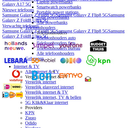
Laptop powerbanks
Galaxy A17 5G
Smartwatch powerbanks
Nieuwe telefoons
Portable power stations
Samsung Galaxy Z Fold8 5G
Samsung Galaxy Z Flip8 5G
Samsung
Solar powerbanks
Galaxy Z Fold8 Ultra 5G
Alle powerbanks
Verwachte telefoons
Telefoonhouders
Samsung Galaxy Z Fold8 5G
Samsung Galaxy Z Flip8 5G
Samsung
Telefoonhouders
Galaxy Z Fold8 Ultra 5G
Telefoonhouders auto
Telefoonhouders fiets
Telefoonhouders bureau
Alle telefoonhouders
Geheugen
Internet & TV
Alle internet & TV
Vergelijk Internet & TV
Vergelijk internet
Vergelijk glasvezel internet
Vergelijk internet & TV
Vergelijk internet, TV & bellen
5G Klik&Klaar internet
Providers
KPN
Ziggo
Odido