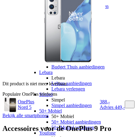
hollandsnieuwe
hollandsnieuwe aanbiedingen
hollandsnieuwe verlengen
Ben
Ben
Ben aanbiedingen
Ben verlengen
Simyo
Simyo
Simyo aanbiedingen
Budget Thuis
Budget Thuis
Budget Thuis aanbiedingen
Lebara
Lebara
Lebara aanbiedingen
Dit product is niet meer leverbaar.
Lebara verlengen
Populaire
OnePlus
telefoons
Simpel
Simpel
OnePlus
388
,
-
Simpel aanbiedingen
Nord 5
Advies
449,-
50+ Mobiel
Bekijk alle smartphones
50+ Mobiel
50+ Mobiel aanbiedingen
Accessoires voor de
OnePlus 9 Pro
50+ Mobiel verlengen
Youfone