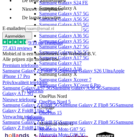
De beste aanbiedingen
Samsung Galaxy S24 FE
Samsung Galaxy A
Nieuwe smartphones
Samsung Galaxy A57 5G
De laatste nieuwtjes
Samsung Galaxy A56 5G
Samsung Galaxy A55 5G
E-mailadres
Samsung Galaxy A37 5G
Samsung Galaxy A36 5G
Aanmelden
Samsung Galaxy A35 5G
9
/10 op Trustpilot
Samsung Galaxy A27 5G
77.433
reviews
Samsung Galaxy A26 5G
Mobiel.nl is een handelsmerk van Websend B.V.
Samsung Galaxy A17 5G
Alle prijzen zijn inclusief btw.
Samsung Galaxy A17
Premium telefoons
Samsung Galaxy A16
Samsung Galaxy Z Fold8 5G
Samsung Galaxy S26 Ultra
Apple
Samsung Galaxy X
iPhone 17 Pro
Samsung Galaxy Xcover 7
Prijs/kwaliteit telefoons
Samsung Galaxy XCover 6 Pro
Samsung Galaxy A57 5G
Samsung Galaxy A56 5G
Samsung
OnePlus
Galaxy A17 5G
OnePlus Nord
Nieuwe telefoons
OnePlus Nord 5
Samsung Galaxy Z Fold8 5G
Samsung Galaxy Z Flip8 5G
Samsung
Overige
Galaxy Z Fold8 Ultra 5G
OnePlus 15
Verwachte telefoons
Motorola
Samsung Galaxy Z Fold8 5G
Samsung Galaxy Z Flip8 5G
Samsung
Motorola Moto G
Galaxy Z Fold8 Ultra 5G
Motorola Moto G87 5G
Motorola Moto G86 5G