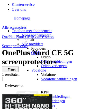
Klantenservice
Over ons
Homepage
Alle accessoires
Telefoon met abonnement
Alle abonnementen
OnePlus Nord CE 5G accessoires
Populair
Alle providers
Screenprotectors
Providers
OnePlus Nord CE 5G
Odido
Odido
screenprotectors
Odido aanbiedingen
Odido verlengen
Filters
Vodafone
1
resultaten
Vodafone
|
Vodafone aanbiedingen
Vodafone verlengen
KPN
KPN
KPN aanbiedingen
KPN verlengen
hollandsnieuwe