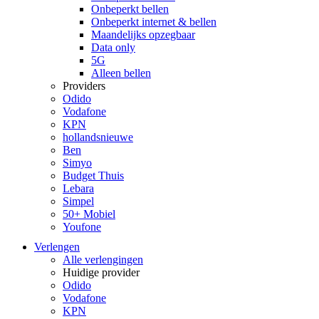
Onbeperkt bellen
Onbeperkt internet & bellen
Maandelijks opzegbaar
Data only
5G
Alleen bellen
Providers
Odido
Vodafone
KPN
hollandsnieuwe
Ben
Simyo
Budget Thuis
Lebara
Simpel
50+ Mobiel
Youfone
Verlengen
Alle verlengingen
Huidige provider
Odido
Vodafone
KPN