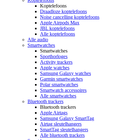
Koptelefoons
Koptelefoons
Draadloze koptelefoons
Noise cancelling koptelefoons
Apple Airpods Max
JBL koptelefoons
Alle koptelefoons
Alle audio
Smartwatches
Smartwatches
Sporthorloges
Activity trackers
Apple watches
Samsung Galaxy watches
Garmin smartwatches
Polar smartwatches
Smartwatch accessoires
Alle smartwatches
Bluetooth trackers
Bluetooth trackers
Apple Airtags
Samsung Galaxy SmartTag
Airtag sleutelhangers
SmartTag sleutelhangers
Alle bluetooth trackers