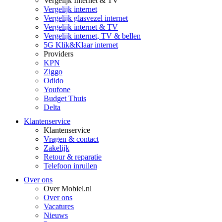
Vergelijk Internet & TV
Vergelijk internet
Vergelijk glasvezel internet
Vergelijk internet & TV
Vergelijk internet, TV & bellen
5G Klik&Klaar internet
Providers
KPN
Ziggo
Odido
Youfone
Budget Thuis
Delta
Klantenservice
Klantenservice
Vragen & contact
Zakelijk
Retour & reparatie
Telefoon inruilen
Over ons
Over Mobiel.nl
Over ons
Vacatures
Nieuws