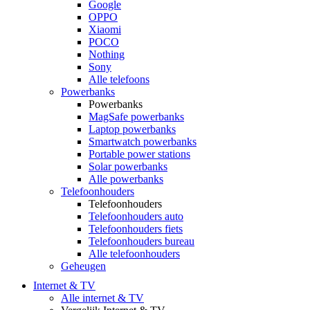
Google
OPPO
Xiaomi
POCO
Nothing
Sony
Alle telefoons
Powerbanks
Powerbanks
MagSafe powerbanks
Laptop powerbanks
Smartwatch powerbanks
Portable power stations
Solar powerbanks
Alle powerbanks
Telefoonhouders
Telefoonhouders
Telefoonhouders auto
Telefoonhouders fiets
Telefoonhouders bureau
Alle telefoonhouders
Geheugen
Internet & TV
Alle internet & TV