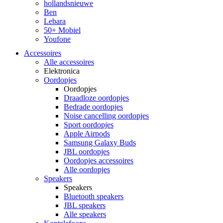
hollandsnieuwe
Ben
Lebara
50+ Mobiel
Youfone
Accessoires
Alle accessoires
Elektronica
Oordopjes
Oordopjes
Draadloze oordopjes
Bedrade oordopjes
Noise cancelling oordopjes
Sport oordopjes
Apple Airpods
Samsung Galaxy Buds
JBL oordopjes
Oordopjes accessoires
Alle oordopjes
Speakers
Speakers
Bluetooth speakers
JBL speakers
Alle speakers