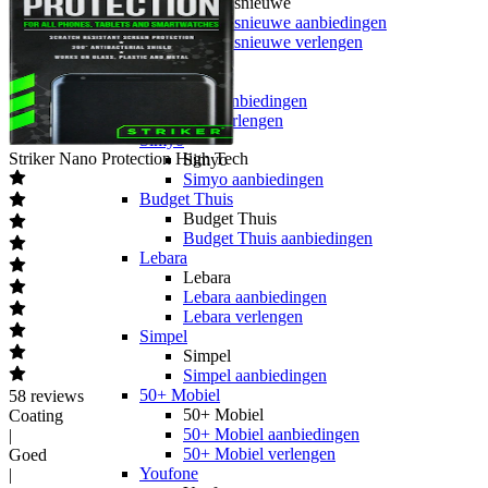
hollandsnieuwe
hollandsnieuwe aanbiedingen
hollandsnieuwe verlengen
Ben
Ben
Ben aanbiedingen
Ben verlengen
Simyo
Striker
Nano Protection High Tech
Simyo
Simyo aanbiedingen
Budget Thuis
Budget Thuis
Budget Thuis aanbiedingen
Lebara
Lebara
Lebara aanbiedingen
Lebara verlengen
Simpel
Simpel
Simpel aanbiedingen
50+ Mobiel
58
reviews
50+ Mobiel
Coating
50+ Mobiel aanbiedingen
|
50+ Mobiel verlengen
Goed
Youfone
|