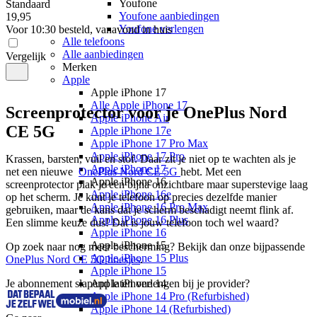
Youfone
Standaard
Youfone aanbiedingen
19
,
95
Youfone verlengen
Voor 10:30 besteld, vanavond in huis
Alle telefoons
Alle aanbiedingen
Vergelijk
Merken
Apple
Apple iPhone 17
Alle Apple iPhone 17
Screenprotector voor je OnePlus Nord
Apple iPhone Air
CE 5G
Apple iPhone 17e
Apple iPhone 17 Pro Max
Apple iPhone 17 Pro
Krassen, barsten, vuil en stof. Daar zit je niet op te wachten als je 
Apple iPhone 17
net een nieuwe  
OnePlus Nord CE 5G 
hebt. Met een 
Apple iPhone 16
screenprotector plak je een bijna onzichtbare maar superstevige laag 
Apple iPhone 16e
op het scherm. Je kunt je telefoon op precies dezelfde manier 
Apple iPhone 16 Pro Max
gebruiken, maar de kans dat je scherm beschadigt neemt flink af. 
Apple iPhone 16 Plus
Een slimme keuze dus! Dat is jouw telefoon toch wel waard? 
Apple iPhone 16
Apple iPhone 15
Op zoek naar nog meer bescherming? Bekijk dan onze bijpassende 
Apple iPhone 15 Plus
OnePlus Nord CE 5G hoesjes
.
Apple iPhone 15
Je abonnement slapend laten verlengen bij je provider?
Apple iPhone 14
Apple iPhone 14 Pro (Refurbished)
Apple iPhone 14 (Refurbished)