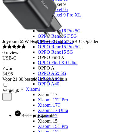
Google Pixel 9
Google Pixel 9a
Google Pixel 9 Pro XL
OPPO
OPPO Reno
OPPO Reno16 Pro 5G
OPPO Reno16 F 5G
Joyroom
65W High Power Output USB-C Oplader
OPPO Reno16 5G
OPPO Reno15 Pro 5G
OPPO Reno15 5G
0
reviews
OPPO Find X
USB-C
OPPO Find X9 Ultra
|
OPPO A
Zwart
OPPO A6x 5G
34
,
95
OPPO A6 5G
Voor 21:30 besteld, morgen in huis
OPPO A40
Xiaomi
Vergelijk
Xiaomi 17
Xiaomi 17T Pro
Xiaomi 17T
Xiaomi 17 Ultra
Beste prijsgarantie
Xiaomi 17
Xiaomi 15
Xiaomi 15T Pro
Xiaomi 15T