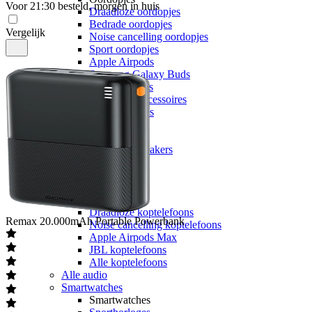
Voor 21:30 besteld, morgen in huis
Draadloze oordopjes
Bedrade oordopjes
Vergelijk
Noise cancelling oordopjes
Sport oordopjes
Apple Airpods
Samsung Galaxy Buds
JBL oordopjes
Oordopjes accessoires
Alle oordopjes
Speakers
Speakers
Bluetooth speakers
JBL speakers
Alle speakers
Koptelefoons
Koptelefoons
Draadloze koptelefoons
Remax
20.000mAh Portable Powerbank
Noise cancelling koptelefoons
Apple Airpods Max
JBL koptelefoons
Alle koptelefoons
Alle audio
Smartwatches
Smartwatches