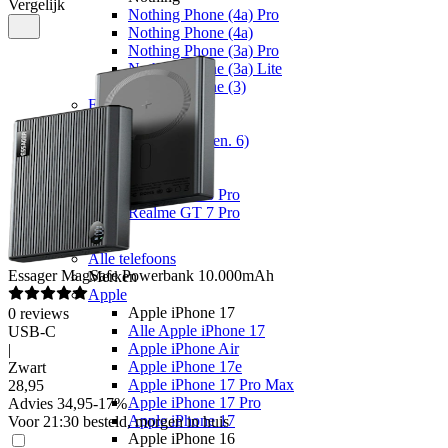
Vergelijk
Nothing Phone (4a) Pro
Nothing Phone (4a)
Nothing Phone (3a) Pro
Nothing Phone (3a) Lite
Nothing Phone (3)
Fairphone
Fairphone
Fairphone (Gen. 6)
Realme
Realme
Realme GT 8 Pro
Realme GT 7 Pro
Telefoons
Alle telefoons
Essager
MagSafe Powerbank 10.000mAh
Merken
Apple
Apple iPhone 17
0
reviews
Alle Apple iPhone 17
USB-C
Apple iPhone Air
|
Apple iPhone 17e
Zwart
Apple iPhone 17 Pro Max
28
,
95
Apple iPhone 17 Pro
Advies
34,95
-
17
%
Apple iPhone 17
Voor 21:30 besteld, morgen in huis
Apple iPhone 16