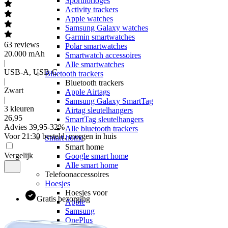
Sporthorloges
Activity trackers
Apple watches
Samsung Galaxy watches
Garmin smartwatches
63
reviews
Polar smartwatches
20.000 mAh
Smartwatch accessoires
|
Alle smartwatches
USB-A, USB-C
Bluetooth trackers
|
Bluetooth trackers
Zwart
Apple Airtags
|
Samsung Galaxy SmartTag
3 kleuren
Airtag sleutelhangers
26
,
95
SmartTag sleutelhangers
Advies
39,95
-
32
%
Alle bluetooth trackers
Voor 21:30 besteld, morgen in huis
Smart home
Smart home
Vergelijk
Google smart home
Alle smart home
Telefoonaccessoires
Hoesjes
Hoesjes voor
Gratis bezorging
Apple
Samsung
OnePlus