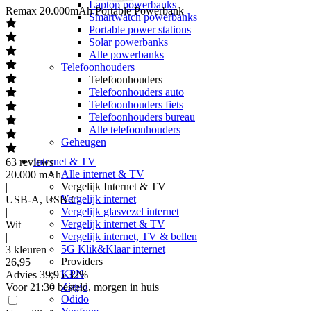
Laptop powerbanks
Remax
20.000mAh Portable Powerbank
Smartwatch powerbanks
Portable power stations
Solar powerbanks
Alle powerbanks
Telefoonhouders
Telefoonhouders
Telefoonhouders auto
Telefoonhouders fiets
Telefoonhouders bureau
Alle telefoonhouders
Geheugen
Internet & TV
63
reviews
Alle internet & TV
20.000 mAh
Vergelijk Internet & TV
|
Vergelijk internet
USB-A, USB-C
Vergelijk glasvezel internet
|
Vergelijk internet & TV
Wit
Vergelijk internet, TV & bellen
|
5G Klik&Klaar internet
3 kleuren
Providers
26
,
95
KPN
Advies
39,95
-
32
%
Ziggo
Voor 21:30 besteld, morgen in huis
Odido