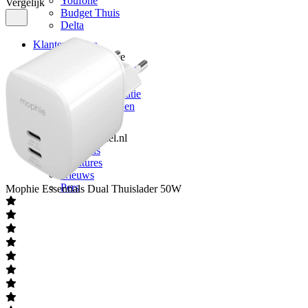
Youfone
Vergelijk
Budget Thuis
Delta
Klantenservice
Klantenservice
Vragen & contact
Zakelijk
Retour & reparatie
Telefoon inruilen
Over ons
Over Mobiel.nl
Over ons
Vacatures
Nieuws
Pers
Mophie
Essentials Dual Thuislader 50W