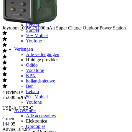
hollandsnieuwe
Ben
Simyo
Budget Thuis
Lebara
Joyroom
100W 75.000mAh Super Charge Outdoor Power Station
Simpel
50+ Mobiel
Youfone
Verlengen
Alle verlengingen
Huidige provider
Odido
Vodafone
KPN
hollandsnieuwe
Ben
Lebara
4
reviews
50+ Mobiel
75.000 mAh
Youfone
|
USB-A, USB-C
Accessoires
|
Alle accessoires
Groen
Elektronica
144
,
95
Oordopjes
Advies
184,95
Oordopjes