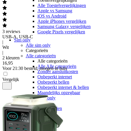
Toestelvergelijkingen
Alle Toestelvergelijkingen
Apple vs Samsung
iOS vs Android
Apple iPhones vergelijken
Samsung Galaxy vergelijken
3
reviews
Google Pixels vergelijken
USB-A, USB-C
Sim only
|
Alle sim only
Wit
Categorieën
|
Alle categorieën
2 kleuren
Alle categorieën
16
,
95
Alle Alle categorieën
Voor 21:30 besteld, morgen in huis
Zonder aansluitkosten
Onbeperkt internet
Vergelijk
Onbeperkt bellen
Onbeperkt internet & bellen
Maandelijks opzegbaar
Data only
5G
Alleen bellen
Providers
Odido
Vodafone
KPN