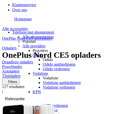
Klantenservice
Over ons
Homepage
Alle accessoires
Telefoon met abonnement
Alle abonnementen
OnePlus Nord CE5 accessoires
Populair
Alle providers
Opladers
Providers
OnePlus Nord CE5 opladers
Odido
Odido
Draadloze opladers
Odido aanbiedingen
Powerbanks
Odido verlengen
Autoladers
Vodafone
Thuisladers
Vodafone
Filters
Vodafone aanbiedingen
127
resultaten
Vodafone verlengen
|
KPN
KPN
KPN aanbiedingen
KPN verlengen
hollandsnieuwe