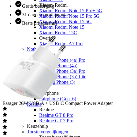
Xiaomi Redmi
Gratis bezorging
Xiaomi Redmi Note 15 Pro+ 5G
31 dagen omruilgarantie
Xiaomi Redmi Note 15 Pro 5G
Xiaomi Redmi Note 15 5G
Beste prijsgarantie
Xiaomi Redmi Note 15
Xiaomi Redmi 15C
Overige
Xiaomi Redmi A7 Pro
Nothing
Nothing
Nothing Phone (4a) Pro
Nothing Phone (4a)
Nothing Phone (3a) Pro
Nothing Phone (3a) Lite
Nothing Phone (3)
Fairphone
Fairphone
Fairphone (Gen. 6)
Essager
20W USB-A + USB-C Compact Power Adapter
Realme
Realme
Realme GT 8 Pro
Realme GT 7 Pro
Keuzehulp
Toestelvergelijkingen