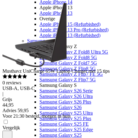
Apple iPhone 14
Apple iPhone 13
Apple iPhone 13
Overige
Apple iPhone 15 (Refurbished)
Apple iPhone 13 Pro (Refurbished)
Apple iPhone 13 (Refurbished)
Samsung
Samsung Galaxy Z
Samsung Galaxy Z Fold8 Ultra 5G
Samsung Galaxy Z Fold8 5G
Samsung Galaxy Z Fold7 5G
Samsung Galaxy Z Flip8 5G
Musthavz
UniCharge 65W Laptop Charger met 15 tips
Samsung Galaxy Z Flip7 FE 5G
Samsung Galaxy Z Flip7 5G
0
reviews
Samsung Galaxy S
USB-A, USB-C
Samsung Galaxy S26 Serie
|
Samsung Galaxy S26 Ultra
Grijs
Samsung Galaxy S26 Plus
44
,
95
Samsung Galaxy S26
Advies
59,95
Samsung Galaxy S25 Ultra
Voor 21:30 besteld, morgen in huis
Samsung Galaxy S25 Plus
Samsung Galaxy S25 FE
Vergelijk
Samsung Galaxy S25 Edge
Samsung Galaxy S25