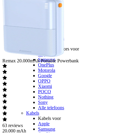
Motorola
Google
OPPO
Xiaomi
POCO
Nothing
Sony
Alle telefoons
Screenprotectors
Screenprotectors voor
Apple
Samsung
Remax
20.000mAh Portable Powerbank
OnePlus
Motorola
Google
OPPO
Xiaomi
POCO
Nothing
Sony
Alle telefoons
Kabels
Kabels voor
Apple
63
reviews
Samsung
20.000 mAh