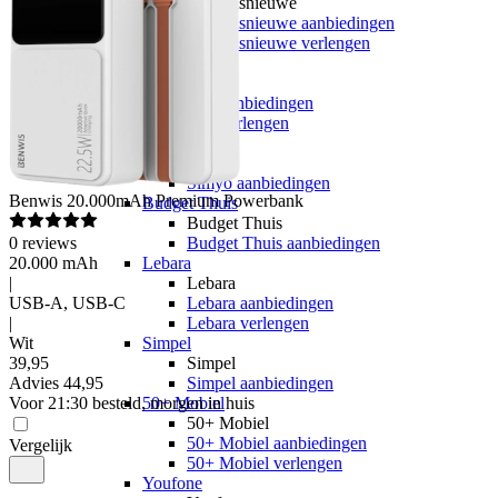
hollandsnieuwe
hollandsnieuwe aanbiedingen
hollandsnieuwe verlengen
Ben
Ben
Ben aanbiedingen
Ben verlengen
Simyo
Simyo
Simyo aanbiedingen
Benwis
20.000mAh Premium Powerbank
Budget Thuis
Budget Thuis
0
reviews
Budget Thuis aanbiedingen
20.000 mAh
Lebara
|
Lebara
USB-A, USB-C
Lebara aanbiedingen
|
Lebara verlengen
Wit
Simpel
39
,
95
Simpel
Advies
44,95
Simpel aanbiedingen
Voor 21:30 besteld, morgen in huis
50+ Mobiel
50+ Mobiel
50+ Mobiel aanbiedingen
Vergelijk
50+ Mobiel verlengen
Youfone