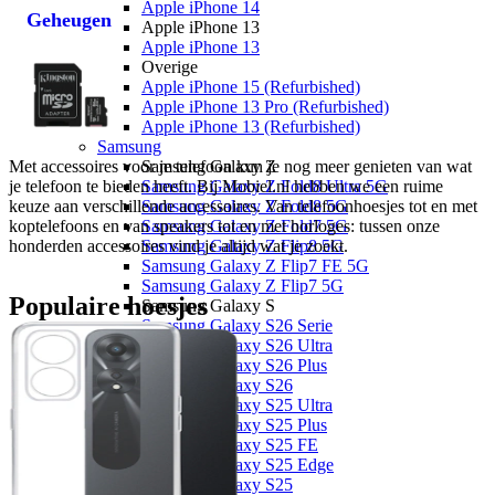
Apple iPhone 14
Geheugen
Apple iPhone 13
Apple iPhone 13
Overige
Apple iPhone 15 (Refurbished)
Apple iPhone 13 Pro (Refurbished)
Apple iPhone 13 (Refurbished)
Samsung
Met accessoires voor je telefoon kun je nog meer genieten van wat 
Samsung Galaxy Z
je telefoon te bieden heeft. Bij Mobiel.nl hebben we een ruime 
Samsung Galaxy Z Fold8 Ultra 5G
keuze aan verschillende accessoires. Van telefoonhoesjes tot en met 
Samsung Galaxy Z Fold8 5G
koptelefoons en van speakers tot en met horloges: tussen onze 
Samsung Galaxy Z Fold7 5G
honderden accessoires vind je altijd wat je zoekt. 
Samsung Galaxy Z Flip8 5G
Samsung Galaxy Z Flip7 FE 5G
Samsung Galaxy Z Flip7 5G
Populaire hoesjes
Samsung Galaxy S
Samsung Galaxy S26 Serie
Samsung Galaxy S26 Ultra
Samsung Galaxy S26 Plus
Samsung Galaxy S26
Samsung Galaxy S25 Ultra
Samsung Galaxy S25 Plus
Samsung Galaxy S25 FE
Samsung Galaxy S25 Edge
Samsung Galaxy S25