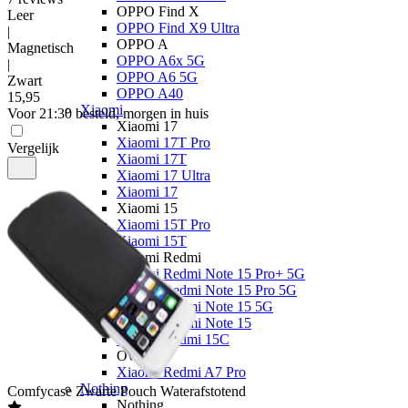
OPPO Find X
Leer
OPPO Find X9 Ultra
|
OPPO A
Magnetisch
OPPO A6x 5G
|
OPPO A6 5G
Zwart
OPPO A40
15
,
95
Xiaomi
Voor 21:30 besteld, morgen in huis
Xiaomi 17
Xiaomi 17T Pro
Vergelijk
Xiaomi 17T
Xiaomi 17 Ultra
Xiaomi 17
Xiaomi 15
Xiaomi 15T Pro
Xiaomi 15T
Xiaomi Redmi
Xiaomi Redmi Note 15 Pro+ 5G
Xiaomi Redmi Note 15 Pro 5G
Xiaomi Redmi Note 15 5G
Xiaomi Redmi Note 15
Xiaomi Redmi 15C
Overige
Xiaomi Redmi A7 Pro
Nothing
Comfycase
Zwarte Pouch Waterafstotend
Nothing