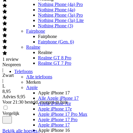
Nothing Phone (4a) Pro
Nothing Phone (4a)
Nothing Phone (3a) Pro
Nothing Phone (3a) Lite
Nothing Phone (3)
Fairphone
Fairphone
Fairphone (Gen. 6)
Realme
Realme
Realme GT 8 Pro
1
review
Realme GT 7 Pro
Neopreen
|
Telefoons
Zwart
Alle telefoons
|
Merken
L
Apple
8
,
95
Apple iPhone 17
Advies
9,95
Alle Apple iPhone 17
Voor 21:30 besteld, morgen in huis
Apple iPhone Air
Apple iPhone 17e
Vergelijk
Apple iPhone 17 Pro Max
Apple iPhone 17 Pro
Apple iPhone 17
Apple iPhone 16
Bekijk alle hoesjes ›