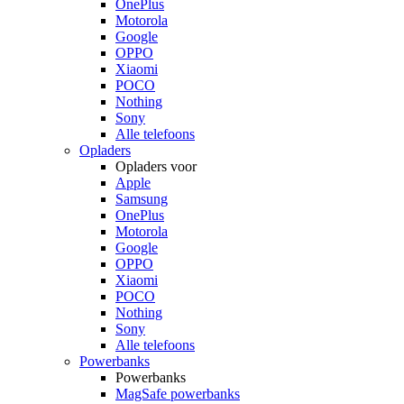
OnePlus
Motorola
Google
OPPO
Xiaomi
POCO
Nothing
Sony
Alle telefoons
Opladers
Opladers voor
Apple
Samsung
OnePlus
Motorola
Google
OPPO
Xiaomi
POCO
Nothing
Sony
Alle telefoons
Powerbanks
Powerbanks
MagSafe powerbanks