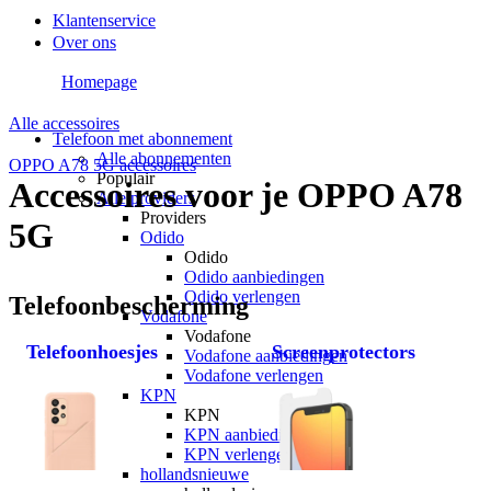
Klantenservice
Over ons
Homepage
Alle accessoires
Telefoon met abonnement
Alle abonnementen
OPPO A78 5G accessoires
Populair
Accessoires voor je OPPO A78
Alle providers
Providers
5G
Odido
Odido
Odido aanbiedingen
Odido verlengen
Telefoonbescherming
Vodafone
Vodafone
Telefoonhoesjes
Screenprotectors
Vodafone aanbiedingen
Vodafone verlengen
KPN
KPN
KPN aanbiedingen
KPN verlengen
hollandsnieuwe