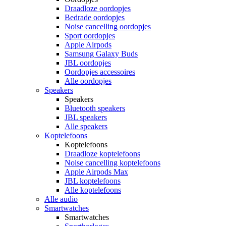
Draadloze oordopjes
Bedrade oordopjes
Noise cancelling oordopjes
Sport oordopjes
Apple Airpods
Samsung Galaxy Buds
JBL oordopjes
Oordopjes accessoires
Alle oordopjes
Speakers
Speakers
Bluetooth speakers
JBL speakers
Alle speakers
Koptelefoons
Koptelefoons
Draadloze koptelefoons
Noise cancelling koptelefoons
Apple Airpods Max
JBL koptelefoons
Alle koptelefoons
Alle audio
Smartwatches
Smartwatches