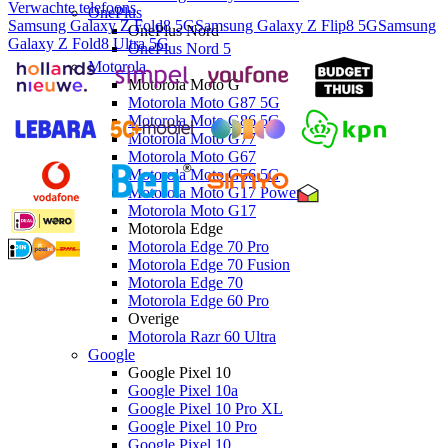
Verwachte telefoons
OnePlus
Samsung Galaxy Z Fold8 5G
Samsung Galaxy Z Flip8 5G
Samsung
OnePlus Nord
Galaxy Z Fold8 Ultra 5G
OnePlus Nord 5
Motorola
Motorola Moto G
Motorola Moto G87 5G
Motorola Moto G86 5G
Motorola Moto G77
Motorola Moto G67
Motorola Moto G56 5G
Motorola Moto G17 Power
Motorola Moto G17
Motorola Edge
Motorola Edge 70 Pro
Motorola Edge 70 Fusion
Motorola Edge 70
Motorola Edge 60 Pro
Overige
Motorola Razr 60 Ultra
Google
Google Pixel 10
Google Pixel 10a
Google Pixel 10 Pro XL
Google Pixel 10 Pro
Google Pixel 10