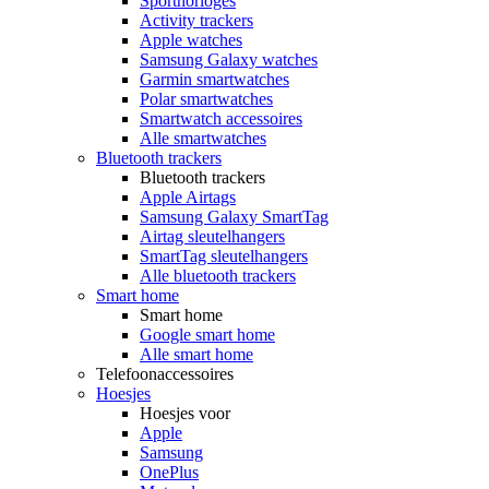
Sporthorloges
Activity trackers
Apple watches
Samsung Galaxy watches
Garmin smartwatches
Polar smartwatches
Smartwatch accessoires
Alle smartwatches
Bluetooth trackers
Bluetooth trackers
Apple Airtags
Samsung Galaxy SmartTag
Airtag sleutelhangers
SmartTag sleutelhangers
Alle bluetooth trackers
Smart home
Smart home
Google smart home
Alle smart home
Telefoonaccessoires
Hoesjes
Hoesjes voor
Apple
Samsung
OnePlus