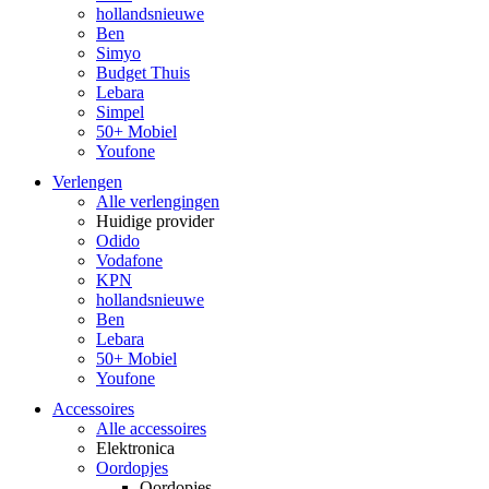
hollandsnieuwe
Ben
Simyo
Budget Thuis
Lebara
Simpel
50+ Mobiel
Youfone
Verlengen
Alle verlengingen
Huidige provider
Odido
Vodafone
KPN
hollandsnieuwe
Ben
Lebara
50+ Mobiel
Youfone
Accessoires
Alle accessoires
Elektronica
Oordopjes
Oordopjes