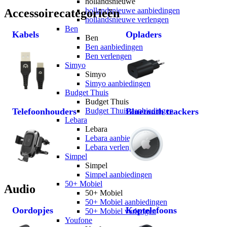
hollandsnieuwe
hollandsnieuwe aanbiedingen
Accessoirecategorieën
hollandsnieuwe verlengen
Ben
Kabels
Opladers
Ben
Ben aanbiedingen
Ben verlengen
Simyo
Simyo
Simyo aanbiedingen
Budget Thuis
Budget Thuis
Telefoonhouders
Budget Thuis aanbiedingen
Bluetooth trackers
Lebara
Lebara
Lebara aanbiedingen
Lebara verlengen
Simpel
Simpel
Simpel aanbiedingen
50+ Mobiel
Audio
50+ Mobiel
50+ Mobiel aanbiedingen
Oordopjes
Koptelefoons
50+ Mobiel verlengen
Youfone