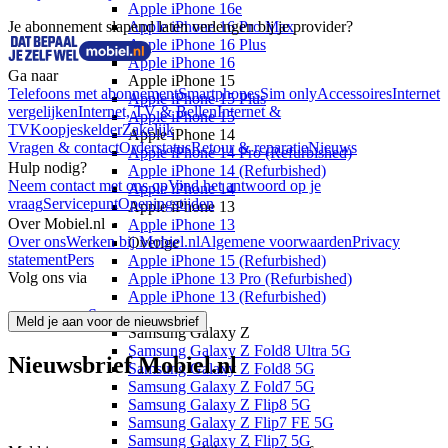
Apple iPhone 16e
Je abonnement slapend laten verlengen bij je provider?
Apple iPhone 16 Pro Max
Apple iPhone 16 Plus
Apple iPhone 16
Ga naar
Apple iPhone 15
Telefoons met abonnement
Smartphones
Sim only
Accessoires
Internet
Apple iPhone 15 Plus
vergelijken
Internet, TV & Bellen
Internet &
Apple iPhone 15
TV
Koopjeskelder
Zakelijk
Apple iPhone 14
Vragen & contact
Orderstatus
Retour & reparatie
Nieuws
Apple iPhone 14 Pro (Refurbished)
Hulp nodig?
Apple iPhone 14 (Refurbished)
Neem contact met ons op
Vind het antwoord op je
Apple iPhone 14
vraag
Servicepunt
Openingstijden
Apple iPhone 13
Over Mobiel.nl
Apple iPhone 13
Over ons
Werken bij Mobiel.nl
Algemene voorwaarden
Privacy
Overige
statement
Pers
Apple iPhone 15 (Refurbished)
Volg ons via
Apple iPhone 13 Pro (Refurbished)
Apple iPhone 13 (Refurbished)
Samsung
Meld je aan voor de nieuwsbrief
Samsung Galaxy Z
Samsung Galaxy Z Fold8 Ultra 5G
Nieuwsbrief Mobiel.nl
Samsung Galaxy Z Fold8 5G
Samsung Galaxy Z Fold7 5G
Samsung Galaxy Z Flip8 5G
Samsung Galaxy Z Flip7 FE 5G
Samsung Galaxy Z Flip7 5G