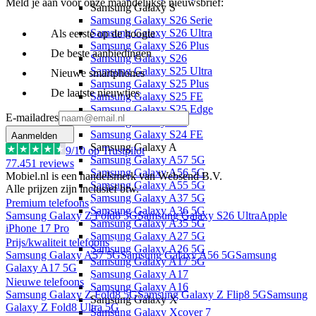
Meld je aan voor onze maandelijkse nieuwsbrief:
Samsung Galaxy S
Samsung Galaxy S26 Serie
Samsung Galaxy S26 Ultra
Als eerste op de hoogte
Samsung Galaxy S26 Plus
De beste aanbiedingen
Samsung Galaxy S26
Samsung Galaxy S25 Ultra
Nieuwe smartphones
Samsung Galaxy S25 Plus
De laatste nieuwtjes
Samsung Galaxy S25 FE
Samsung Galaxy S25 Edge
E-mailadres
Samsung Galaxy S25
Samsung Galaxy S24 FE
Aanmelden
Samsung Galaxy A
9
/10 op Trustpilot
Samsung Galaxy A57 5G
77.451
reviews
Samsung Galaxy A56 5G
Mobiel.nl is een handelsmerk van Websend B.V.
Samsung Galaxy A55 5G
Alle prijzen zijn inclusief btw.
Samsung Galaxy A37 5G
Premium telefoons
Samsung Galaxy A36 5G
Samsung Galaxy Z Fold8 5G
Samsung Galaxy S26 Ultra
Apple
Samsung Galaxy A35 5G
iPhone 17 Pro
Samsung Galaxy A27 5G
Prijs/kwaliteit telefoons
Samsung Galaxy A26 5G
Samsung Galaxy A57 5G
Samsung Galaxy A56 5G
Samsung
Samsung Galaxy A17 5G
Galaxy A17 5G
Samsung Galaxy A17
Nieuwe telefoons
Samsung Galaxy A16
Samsung Galaxy Z Fold8 5G
Samsung Galaxy Z Flip8 5G
Samsung
Samsung Galaxy X
Galaxy Z Fold8 Ultra 5G
Samsung Galaxy Xcover 7