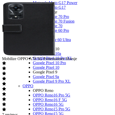
Motorola Moto G17 Power
Motorola Moto G17
Motorola Edge
Motorola Edge 70 Pro
Motorola Edge 70 Fusion
Motorola Edge 70
Motorola Edge 60 Pro
Overige
Motorola Razr 60 Ultra
Google
Google Pixel 10
Google Pixel 10a
Google Pixel 10 Pro XL
Mobilize
OPPO A78 5G Portemonnee Hoesje
Google Pixel 10 Pro
Google Pixel 10
Google Pixel 9
Google Pixel 9a
Google Pixel 9 Pro XL
OPPO
OPPO Reno
OPPO Reno16 Pro 5G
OPPO Reno16 F 5G
OPPO Reno16 5G
OPPO Reno15 Pro 5G
OPPO Reno15 5G
7
reviews