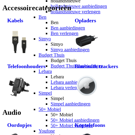
hollandsnieuwe
hollandsnieuwe aanbiedingen
Accessoirecategorieën
hollandsnieuwe verlengen
Ben
Kabels
Opladers
Ben
Ben aanbiedingen
Ben verlengen
Simyo
Simyo
Simyo aanbiedingen
Budget Thuis
Budget Thuis
Telefoonhouders
Budget Thuis aanbiedingen
Bluetooth trackers
Lebara
Lebara
Lebara aanbiedingen
Lebara verlengen
Simpel
Simpel
Simpel aanbiedingen
50+ Mobiel
Audio
50+ Mobiel
50+ Mobiel aanbiedingen
Oordopjes
Koptelefoons
50+ Mobiel verlengen
Youfone