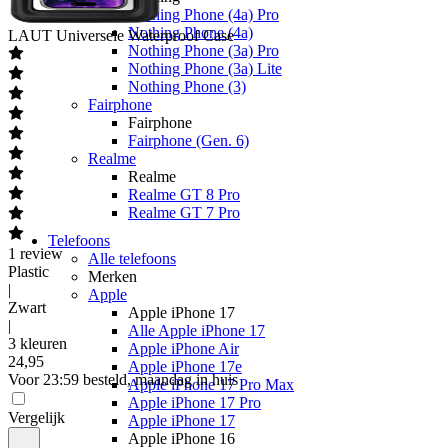
Nothing Phone (4a) Pro
Nothing Phone (4a)
LAUT
Universele Waterproof Case
Nothing Phone (3a) Pro
Nothing Phone (3a) Lite
Nothing Phone (3)
Fairphone
Fairphone
Fairphone (Gen. 6)
Realme
Realme
Realme GT 8 Pro
Realme GT 7 Pro
Telefoons
1
review
Alle telefoons
Plastic
Merken
|
Apple
Zwart
Apple iPhone 17
|
Alle Apple iPhone 17
3 kleuren
Apple iPhone Air
24
,
95
Apple iPhone 17e
Voor 23:59 besteld, maandag in huis
Apple iPhone 17 Pro Max
Apple iPhone 17 Pro
Vergelijk
Apple iPhone 17
Apple iPhone 16