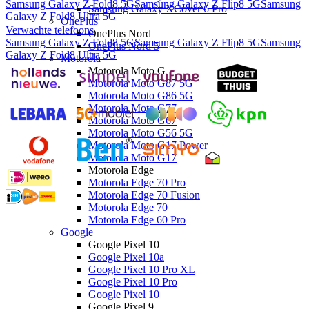
Samsung Galaxy Z Fold8 5G
Samsung Galaxy Z Flip8 5G
Samsung
Samsung Galaxy XCover 6 Pro
Galaxy Z Fold8 Ultra 5G
OnePlus
Verwachte telefoons
OnePlus Nord
Samsung Galaxy Z Fold8 5G
Samsung Galaxy Z Flip8 5G
Samsung
OnePlus Nord 5
Galaxy Z Fold8 Ultra 5G
Motorola
Motorola Moto G
Motorola Moto G87 5G
Motorola Moto G86 5G
Motorola Moto G77
Motorola Moto G67
Motorola Moto G56 5G
Motorola Moto G17 Power
Motorola Moto G17
Motorola Edge
Motorola Edge 70 Pro
Motorola Edge 70 Fusion
Motorola Edge 70
Motorola Edge 60 Pro
Google
Google Pixel 10
Google Pixel 10a
Google Pixel 10 Pro XL
Google Pixel 10 Pro
Google Pixel 10
Google Pixel 9