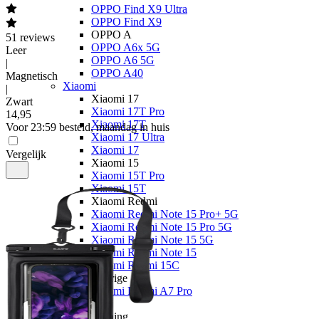
OPPO Find X9 Ultra
OPPO Find X9
OPPO A
51
reviews
OPPO A6x 5G
Leer
OPPO A6 5G
|
OPPO A40
Magnetisch
Xiaomi
|
Xiaomi 17
Zwart
Xiaomi 17T Pro
14
,
95
Xiaomi 17T
Voor 23:59 besteld, maandag in huis
Xiaomi 17 Ultra
Xiaomi 17
Vergelijk
Xiaomi 15
Xiaomi 15T Pro
Xiaomi 15T
Xiaomi Redmi
Xiaomi Redmi Note 15 Pro+ 5G
Xiaomi Redmi Note 15 Pro 5G
Xiaomi Redmi Note 15 5G
Xiaomi Redmi Note 15
Xiaomi Redmi 15C
Overige
Xiaomi Redmi A7 Pro
Nothing
Nothing