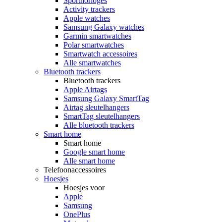
Sporthorloges
Activity trackers
Apple watches
Samsung Galaxy watches
Garmin smartwatches
Polar smartwatches
Smartwatch accessoires
Alle smartwatches
Bluetooth trackers
Bluetooth trackers
Apple Airtags
Samsung Galaxy SmartTag
Airtag sleutelhangers
SmartTag sleutelhangers
Alle bluetooth trackers
Smart home
Smart home
Google smart home
Alle smart home
Telefoonaccessoires
Hoesjes
Hoesjes voor
Apple
Samsung
OnePlus