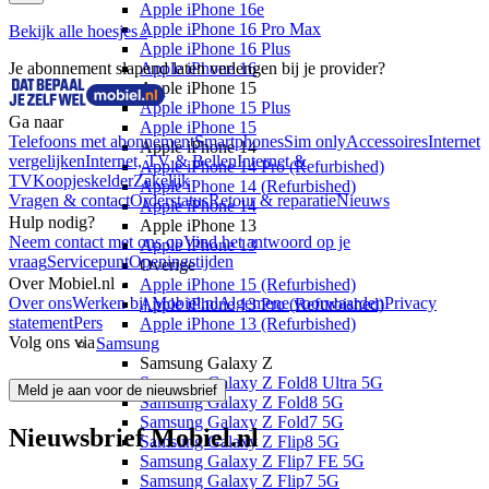
Apple iPhone 16e
Apple iPhone 16 Pro Max
Bekijk alle hoesjes ›
Apple iPhone 16 Plus
Je abonnement slapend laten verlengen bij je provider?
Apple iPhone 16
Apple iPhone 15
Apple iPhone 15 Plus
Ga naar
Apple iPhone 15
Telefoons met abonnement
Smartphones
Sim only
Accessoires
Internet
Apple iPhone 14
vergelijken
Internet, TV & Bellen
Internet &
Apple iPhone 14 Pro (Refurbished)
TV
Koopjeskelder
Zakelijk
Apple iPhone 14 (Refurbished)
Vragen & contact
Orderstatus
Retour & reparatie
Nieuws
Apple iPhone 14
Hulp nodig?
Apple iPhone 13
Neem contact met ons op
Vind het antwoord op je
Apple iPhone 13
vraag
Servicepunt
Openingstijden
Overige
Over Mobiel.nl
Apple iPhone 15 (Refurbished)
Over ons
Werken bij Mobiel.nl
Algemene voorwaarden
Privacy
Apple iPhone 13 Pro (Refurbished)
statement
Pers
Apple iPhone 13 (Refurbished)
Volg ons via
Samsung
Samsung Galaxy Z
Samsung Galaxy Z Fold8 Ultra 5G
Meld je aan voor de nieuwsbrief
Samsung Galaxy Z Fold8 5G
Samsung Galaxy Z Fold7 5G
Nieuwsbrief Mobiel.nl
Samsung Galaxy Z Flip8 5G
Samsung Galaxy Z Flip7 FE 5G
Samsung Galaxy Z Flip7 5G