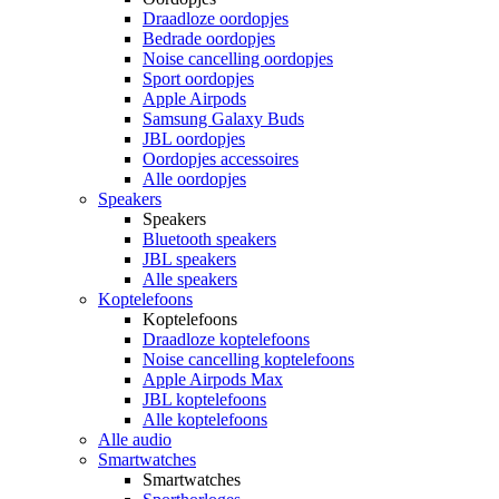
Draadloze oordopjes
Bedrade oordopjes
Noise cancelling oordopjes
Sport oordopjes
Apple Airpods
Samsung Galaxy Buds
JBL oordopjes
Oordopjes accessoires
Alle oordopjes
Speakers
Speakers
Bluetooth speakers
JBL speakers
Alle speakers
Koptelefoons
Koptelefoons
Draadloze koptelefoons
Noise cancelling koptelefoons
Apple Airpods Max
JBL koptelefoons
Alle koptelefoons
Alle audio
Smartwatches
Smartwatches