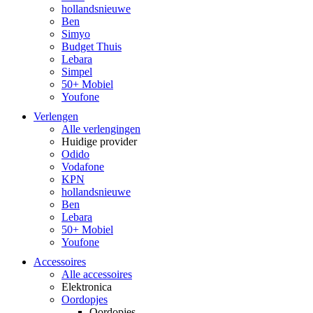
hollandsnieuwe
Ben
Simyo
Budget Thuis
Lebara
Simpel
50+ Mobiel
Youfone
Verlengen
Alle verlengingen
Huidige provider
Odido
Vodafone
KPN
hollandsnieuwe
Ben
Lebara
50+ Mobiel
Youfone
Accessoires
Alle accessoires
Elektronica
Oordopjes
Oordopjes