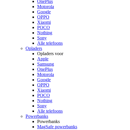
OnePlus
Motorola
Google
OPPO
Xiaomi
POCO
Nothing
Sony
Alle telefoons
Opladers
Opladers voor
Apple
Samsung
OnePlus
Motorola
Google
OPPO
Xiaomi
POCO
Nothing
Sony
Alle telefoons
Powerbanks
Powerbanks
MagSafe powerbanks