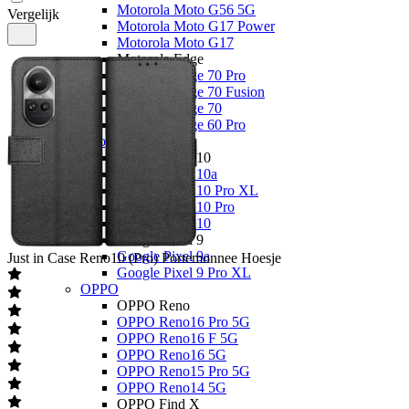
Motorola Moto G56 5G
Vergelijk
Motorola Moto G17 Power
Motorola Moto G17
Motorola Edge
Motorola Edge 70 Pro
Motorola Edge 70 Fusion
Motorola Edge 70
Motorola Edge 60 Pro
Google
Google Pixel 10
Google Pixel 10a
Google Pixel 10 Pro XL
Google Pixel 10 Pro
Google Pixel 10
Google Pixel 9
Google Pixel 9a
Just in Case
Reno10 (Pro) Portemonnee Hoesje
Google Pixel 9 Pro XL
OPPO
OPPO Reno
OPPO Reno16 Pro 5G
OPPO Reno16 F 5G
OPPO Reno16 5G
OPPO Reno15 Pro 5G
OPPO Reno14 5G
OPPO Find X