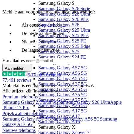
Samsung Galaxy S
Samsung Galaxy S26 Serie
Meld je aan voor onze maandelijkse nieuwsbrief:
Samsung Galaxy S26 Ultra
Samsung Galaxy S26 Plus
Samsung Galaxy S26
Als eerste op de hoogte
Samsung Galaxy S25 Ultra
De beste aanbiedingen
Samsung Galaxy S25 Plus
Samsung Galaxy S25 FE
Nieuwe smartphones
Samsung Galaxy S25 Edge
De laatste nieuwtjes
Samsung Galaxy S25
Samsung Galaxy S24 FE
E-mailadres
Samsung Galaxy A
Samsung Galaxy A57 5G
Aanmelden
Samsung Galaxy A56 5G
9
/10 op Trustpilot
Samsung Galaxy A55 5G
77.461
reviews
Samsung Galaxy A37 5G
Mobiel.nl is een handelsmerk van Websend B.V.
Samsung Galaxy A36 5G
Alle prijzen zijn inclusief btw.
Samsung Galaxy A35 5G
Premium telefoons
Samsung Galaxy A27 5G
Samsung Galaxy Z Fold8 5G
Samsung Galaxy S26 Ultra
Apple
Samsung Galaxy A26 5G
iPhone 17 Pro
Samsung Galaxy A17 5G
Prijs/kwaliteit telefoons
Samsung Galaxy A17
Samsung Galaxy A57 5G
Samsung Galaxy A56 5G
Samsung
Samsung Galaxy A16
Galaxy A17 5G
Samsung Galaxy X
Nieuwe telefoons
Samsung Galaxy Xcover 7