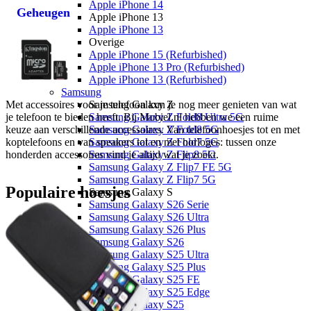
Apple iPhone 14
Geheugen
Apple iPhone 13
Apple iPhone 13
Overige
Apple iPhone 15 (Refurbished)
Apple iPhone 13 Pro (Refurbished)
Apple iPhone 13 (Refurbished)
Samsung
Met accessoires voor je telefoon kun je nog meer genieten van wat 
Samsung Galaxy Z
je telefoon te bieden heeft. Bij Mobiel.nl hebben we een ruime 
Samsung Galaxy Z Fold8 Ultra 5G
keuze aan verschillende accessoires. Van telefoonhoesjes tot en met 
Samsung Galaxy Z Fold8 5G
koptelefoons en van speakers tot en met horloges: tussen onze 
Samsung Galaxy Z Fold7 5G
honderden accessoires vind je altijd wat je zoekt. 
Samsung Galaxy Z Flip8 5G
Samsung Galaxy Z Flip7 FE 5G
Samsung Galaxy Z Flip7 5G
Populaire hoesjes
Samsung Galaxy S
Samsung Galaxy S26 Serie
Samsung Galaxy S26 Ultra
Samsung Galaxy S26 Plus
Samsung Galaxy S26
Samsung Galaxy S25 Ultra
Samsung Galaxy S25 Plus
Samsung Galaxy S25 FE
Samsung Galaxy S25 Edge
Samsung Galaxy S25