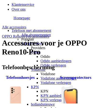
Klantenservice
Over ons
Homepage
Alle accessoires
Telefoon met abonnement
Alle abonnementen
OPPO Reno10 Pro accessoires
Populair
Accessoires voor je OPPO
Alle providers
Providers
Reno10 Pro
Odido
Odido
Odido aanbiedingen
Odido verlengen
Telefoonbescherming
Vodafone
Vodafone
Telefoonhoesjes
Screenprotectors
Vodafone aanbiedingen
Vodafone verlengen
KPN
KPN
KPN aanbiedingen
KPN verlengen
hollandsnieuwe