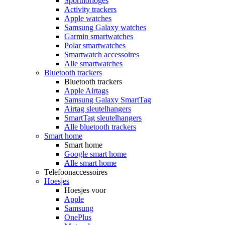
Sporthorloges
Activity trackers
Apple watches
Samsung Galaxy watches
Garmin smartwatches
Polar smartwatches
Smartwatch accessoires
Alle smartwatches
Bluetooth trackers
Bluetooth trackers
Apple Airtags
Samsung Galaxy SmartTag
Airtag sleutelhangers
SmartTag sleutelhangers
Alle bluetooth trackers
Smart home
Smart home
Google smart home
Alle smart home
Telefoonaccessoires
Hoesjes
Hoesjes voor
Apple
Samsung
OnePlus