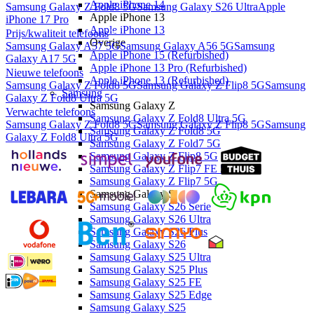
Apple iPhone 14
Samsung Galaxy Z Fold8 5G
Samsung Galaxy S26 Ultra
Apple
Apple iPhone 13
iPhone 17 Pro
Apple iPhone 13
Prijs/kwaliteit telefoons
Overige
Samsung Galaxy A57 5G
Samsung Galaxy A56 5G
Samsung
Apple iPhone 15 (Refurbished)
Galaxy A17 5G
Apple iPhone 13 Pro (Refurbished)
Nieuwe telefoons
Apple iPhone 13 (Refurbished)
Samsung Galaxy Z Fold8 5G
Samsung Galaxy Z Flip8 5G
Samsung
Samsung
Galaxy Z Fold8 Ultra 5G
Samsung Galaxy Z
Verwachte telefoons
Samsung Galaxy Z Fold8 Ultra 5G
Samsung Galaxy Z Fold8 5G
Samsung Galaxy Z Flip8 5G
Samsung
Samsung Galaxy Z Fold8 5G
Galaxy Z Fold8 Ultra 5G
Samsung Galaxy Z Fold7 5G
Samsung Galaxy Z Flip8 5G
Samsung Galaxy Z Flip7 FE 5G
Samsung Galaxy Z Flip7 5G
Samsung Galaxy S
Samsung Galaxy S26 Serie
Samsung Galaxy S26 Ultra
Samsung Galaxy S26 Plus
Samsung Galaxy S26
Samsung Galaxy S25 Ultra
Samsung Galaxy S25 Plus
Samsung Galaxy S25 FE
Samsung Galaxy S25 Edge
Samsung Galaxy S25