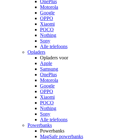
OnePlus
Motorola
Google
OPPO
Xiaomi
POCO
Nothing
Sony
Alle telefoons
Opladers
Opladers voor
Apple
Samsung
OnePlus
Motorola
Google
OPPO
Xiaomi
POCO
Nothing
Sony
Alle telefoons
Powerbanks
Powerbanks
MagSafe powerbanks