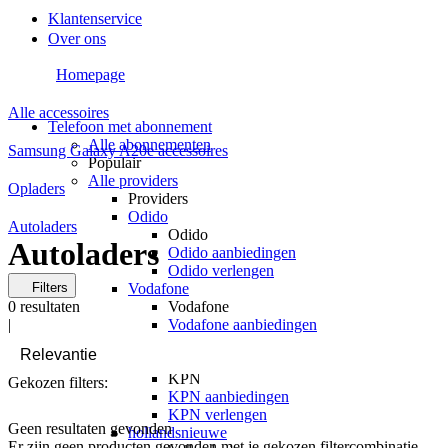
Klantenservice
Over ons
Homepage
Alle accessoires
Telefoon met abonnement
Alle abonnementen
Samsung Galaxy A20e accessoires
Populair
Alle providers
Opladers
Providers
Odido
Autoladers
Odido
Autoladers
Odido aanbiedingen
Odido verlengen
Filters
Vodafone
0
resultaten
Vodafone
|
Vodafone aanbiedingen
Vodafone verlengen
KPN
KPN
Gekozen filters:
KPN aanbiedingen
KPN verlengen
Geen resultaten gevonden
hollandsnieuwe
Er zijn geen producten gevonden met je gekozen filtercombinatie.