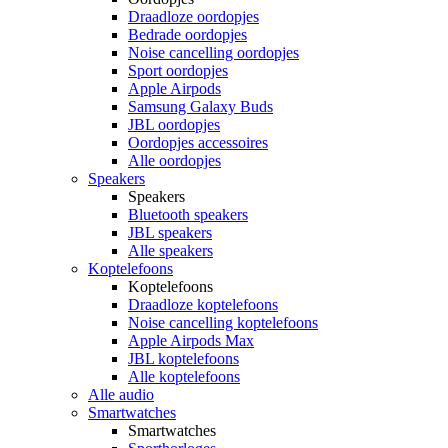
Draadloze oordopjes
Bedrade oordopjes
Noise cancelling oordopjes
Sport oordopjes
Apple Airpods
Samsung Galaxy Buds
JBL oordopjes
Oordopjes accessoires
Alle oordopjes
Speakers
Speakers
Bluetooth speakers
JBL speakers
Alle speakers
Koptelefoons
Koptelefoons
Draadloze koptelefoons
Noise cancelling koptelefoons
Apple Airpods Max
JBL koptelefoons
Alle koptelefoons
Alle audio
Smartwatches
Smartwatches