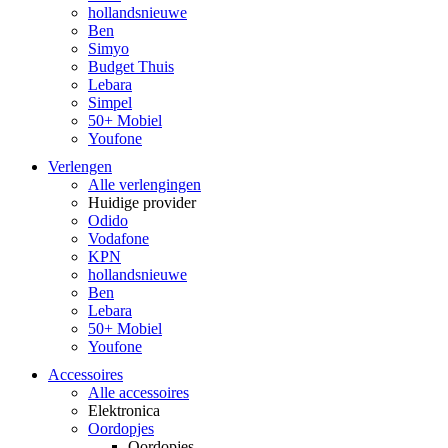
hollandsnieuwe
Ben
Simyo
Budget Thuis
Lebara
Simpel
50+ Mobiel
Youfone
Verlengen
Alle verlengingen
Huidige provider
Odido
Vodafone
KPN
hollandsnieuwe
Ben
Lebara
50+ Mobiel
Youfone
Accessoires
Alle accessoires
Elektronica
Oordopjes
Oordopjes