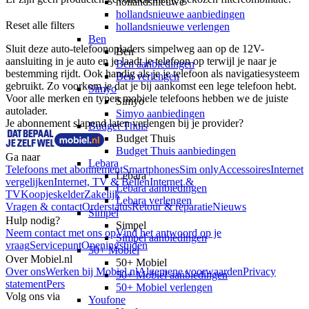
hollandsnieuwe
hollandsnieuwe aanbiedingen
Reset alle filters
hollandsnieuwe verlengen
Ben
Sluit deze auto-telefoonopladers simpelweg aan op de 12V-
Ben
aansluiting in je auto en je laadt je telefoon op terwijl je naar je 
Ben aanbiedingen
bestemming rijdt. Ook handig als je je telefoon als navigatiesysteem 
Ben verlengen
gebruikt. Zo voorkom je dat je bij aankomst een lege telefoon hebt. 
Simyo
Voor alle merken en typen mobiele telefoons hebben we de juiste 
Simyo
autolader.
Simyo aanbiedingen
Je abonnement slapend laten verlengen bij je provider?
Budget Thuis
Budget Thuis
Budget Thuis aanbiedingen
Ga naar
Lebara
Telefoons met abonnement
Smartphones
Sim only
Accessoires
Internet
Lebara
vergelijken
Internet, TV & Bellen
Internet &
Lebara aanbiedingen
TV
Koopjeskelder
Zakelijk
Lebara verlengen
Vragen & contact
Orderstatus
Retour & reparatie
Nieuws
Simpel
Hulp nodig?
Simpel
Neem contact met ons op
Vind het antwoord op je
Simpel aanbiedingen
vraag
Servicepunt
Openingstijden
50+ Mobiel
Over Mobiel.nl
50+ Mobiel
Over ons
Werken bij Mobiel.nl
Algemene voorwaarden
Privacy
50+ Mobiel aanbiedingen
statement
Pers
50+ Mobiel verlengen
Volg ons via
Youfone