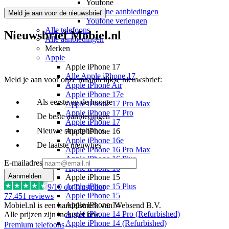
Youfone
Youfone aanbiedingen
Meld je aan voor de nieuwsbrief
Youfone verlengen
Alle telefoons
Nieuwsbrief Mobiel.nl
Alle aanbiedingen
Merken
Apple
Apple iPhone 17
Alle Apple iPhone 17
Meld je aan voor onze maandelijkse nieuwsbrief:
Apple iPhone Air
Apple iPhone 17e
Als eerste op de hoogte
Apple iPhone 17 Pro Max
Apple iPhone 17 Pro
De beste aanbiedingen
Apple iPhone 17
Nieuwe smartphones
Apple iPhone 16
Apple iPhone 16e
De laatste nieuwtjes
Apple iPhone 16 Pro Max
Apple iPhone 16 Plus
E-mailadres
Apple iPhone 16
Aanmelden
Apple iPhone 15
Apple iPhone 15 Plus
9
/10 op Trustpilot
Apple iPhone 15
77.451
reviews
Apple iPhone 14
Mobiel.nl is een handelsmerk van Websend B.V.
Apple iPhone 14 Pro (Refurbished)
Alle prijzen zijn inclusief btw.
Apple iPhone 14 (Refurbished)
Premium telefoons