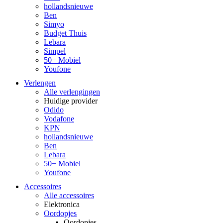
hollandsnieuwe
Ben
Simyo
Budget Thuis
Lebara
Simpel
50+ Mobiel
Youfone
Verlengen
Alle verlengingen
Huidige provider
Odido
Vodafone
KPN
hollandsnieuwe
Ben
Lebara
50+ Mobiel
Youfone
Accessoires
Alle accessoires
Elektronica
Oordopjes
Oordopjes