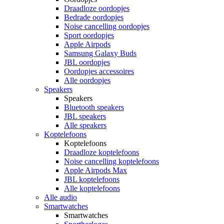
Draadloze oordopjes
Bedrade oordopjes
Noise cancelling oordopjes
Sport oordopjes
Apple Airpods
Samsung Galaxy Buds
JBL oordopjes
Oordopjes accessoires
Alle oordopjes
Speakers
Speakers
Bluetooth speakers
JBL speakers
Alle speakers
Koptelefoons
Koptelefoons
Draadloze koptelefoons
Noise cancelling koptelefoons
Apple Airpods Max
JBL koptelefoons
Alle koptelefoons
Alle audio
Smartwatches
Smartwatches