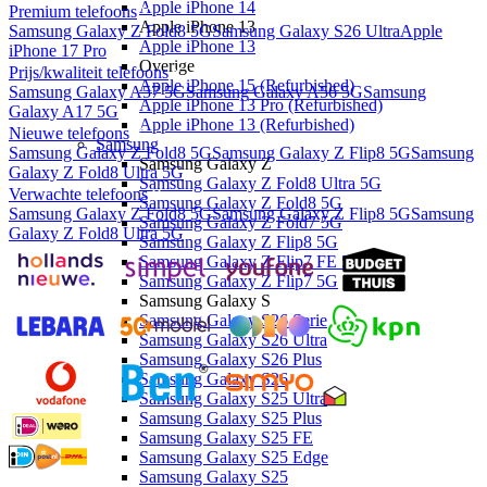
Apple iPhone 14
Premium telefoons
Apple iPhone 13
Samsung Galaxy Z Fold8 5G
Samsung Galaxy S26 Ultra
Apple
Apple iPhone 13
iPhone 17 Pro
Overige
Prijs/kwaliteit telefoons
Apple iPhone 15 (Refurbished)
Samsung Galaxy A57 5G
Samsung Galaxy A56 5G
Samsung
Apple iPhone 13 Pro (Refurbished)
Galaxy A17 5G
Apple iPhone 13 (Refurbished)
Nieuwe telefoons
Samsung
Samsung Galaxy Z Fold8 5G
Samsung Galaxy Z Flip8 5G
Samsung
Samsung Galaxy Z
Galaxy Z Fold8 Ultra 5G
Samsung Galaxy Z Fold8 Ultra 5G
Verwachte telefoons
Samsung Galaxy Z Fold8 5G
Samsung Galaxy Z Fold8 5G
Samsung Galaxy Z Flip8 5G
Samsung
Samsung Galaxy Z Fold7 5G
Galaxy Z Fold8 Ultra 5G
Samsung Galaxy Z Flip8 5G
Samsung Galaxy Z Flip7 FE 5G
Samsung Galaxy Z Flip7 5G
Samsung Galaxy S
Samsung Galaxy S26 Serie
Samsung Galaxy S26 Ultra
Samsung Galaxy S26 Plus
Samsung Galaxy S26
Samsung Galaxy S25 Ultra
Samsung Galaxy S25 Plus
Samsung Galaxy S25 FE
Samsung Galaxy S25 Edge
Samsung Galaxy S25