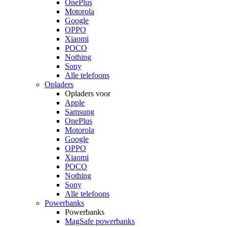
OnePlus
Motorola
Google
OPPO
Xiaomi
POCO
Nothing
Sony
Alle telefoons
Opladers
Opladers voor
Apple
Samsung
OnePlus
Motorola
Google
OPPO
Xiaomi
POCO
Nothing
Sony
Alle telefoons
Powerbanks
Powerbanks
MagSafe powerbanks