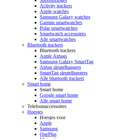
Sporthorloges
Activity trackers
Apple watches
Samsung Galaxy watches
Garmin smartwatches
Polar smartwatches
Smartwatch accessoires
Alle smartwatches
Bluetooth trackers
Bluetooth trackers
Apple Airtags
Samsung Galaxy SmartTag
Airtag sleutelhangers
SmartTag sleutelhangers
Alle bluetooth trackers
Smart home
Smart home
Google smart home
Alle smart home
Telefoonaccessoires
Hoesjes
Hoesjes voor
Apple
Samsung
OnePlus