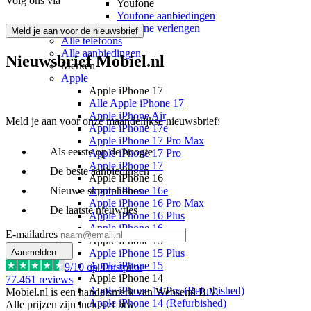
Volg ons via
Youfone
Youfone aanbiedingen
Youfone verlengen
Meld je aan voor de nieuwsbrief
Alle telefoons
Alle aanbiedingen
Nieuwsbrief Mobiel.nl
Merken
Apple
Apple iPhone 17
Alle Apple iPhone 17
Apple iPhone Air
Meld je aan voor onze maandelijkse nieuwsbrief:
Apple iPhone 17e
Apple iPhone 17 Pro Max
Als eerste op de hoogte
Apple iPhone 17 Pro
Apple iPhone 17
De beste aanbiedingen
Apple iPhone 16
Nieuwe smartphones
Apple iPhone 16e
Apple iPhone 16 Pro Max
De laatste nieuwtjes
Apple iPhone 16 Plus
Apple iPhone 16
E-mailadres
Apple iPhone 15
Aanmelden
Apple iPhone 15 Plus
Apple iPhone 15
9
/10 op Trustpilot
Apple iPhone 14
77.461
reviews
Apple iPhone 14 Pro (Refurbished)
Mobiel.nl is een handelsmerk van Websend B.V.
Apple iPhone 14 (Refurbished)
Alle prijzen zijn inclusief btw.