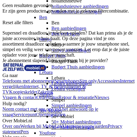
hollandsnieuwe
Geen resultaten gevonden
hollandsnieuwe aanbiedingen
Er zijn geen producten gevonden met je gekozen filtercombinatie.
hollandsnieuwe verlengen
Ben
Reset alle filters
Ben
Ben aanbiedingen
Supersnel en draadloos je telefoon opladen? Dat kan prima als je de 
Ben verlengen
juiste accessoires in huis haalt. Op deze pagina vind je ons 
Simyo
assortiment draadloze opladers waarmee je jouw smartphone snel, 
Simyo
simpel en veilig weer van power voorziet. Let erop dat je de juiste 
Simyo aanbiedingen
oplader voor jouw telefoon aanschaft.
Budget Thuis
Je abonnement slapend laten verlengen bij je provider?
Budget Thuis
Budget Thuis aanbiedingen
Lebara
Ga naar
Lebara
Telefoons met abonnement
Smartphones
Sim only
Accessoires
Internet
Lebara aanbiedingen
vergelijken
Internet, TV & Bellen
Internet &
Lebara verlengen
TV
Koopjeskelder
Zakelijk
Simpel
Vragen & contact
Orderstatus
Retour & reparatie
Nieuws
Simpel
Hulp nodig?
Simpel aanbiedingen
Neem contact met ons op
Vind het antwoord op je
50+ Mobiel
vraag
Servicepunt
Openingstijden
50+ Mobiel
Over Mobiel.nl
50+ Mobiel aanbiedingen
Over ons
Werken bij Mobiel.nl
Algemene voorwaarden
Privacy
50+ Mobiel verlengen
statement
Pers
Youfone