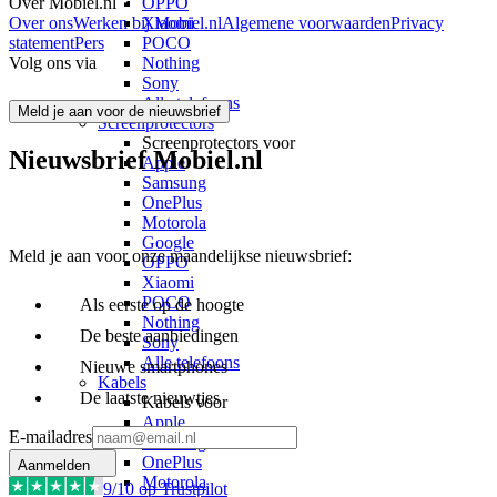
Over Mobiel.nl
OPPO
Over ons
Werken bij Mobiel.nl
Algemene voorwaarden
Privacy
Xiaomi
statement
Pers
POCO
Volg ons via
Nothing
Sony
Alle telefoons
Meld je aan voor de nieuwsbrief
Screenprotectors
Screenprotectors voor
Nieuwsbrief Mobiel.nl
Apple
Samsung
OnePlus
Motorola
Google
Meld je aan voor onze maandelijkse nieuwsbrief:
OPPO
Xiaomi
POCO
Als eerste op de hoogte
Nothing
De beste aanbiedingen
Sony
Alle telefoons
Nieuwe smartphones
Kabels
De laatste nieuwtjes
Kabels voor
Apple
E-mailadres
Samsung
OnePlus
Aanmelden
Motorola
9
/10 op Trustpilot