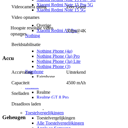
Xiaomi Redmi Note 15 Pro 5G
Videocamera rating
Zeer Goed
Xiaomi Redmi Note 15 5G
Xiaomi Redmi Note 15
Video opnames
Xiaomi Redmi 15C
Overige
Hoogste resolutie video 
Xiaomi Redmi A7 Pro
30fps@4K
opnames
Nothing
Nothing
Beeldstabilisatie
Nothing Phone (4a) Pro
Nothing Phone (4a)
Nothing Phone (3a) Pro
Accu
Nothing Phone (3a) Lite
Nothing Phone (3)
Fairphone
Accu rating
Uitstekend
Fairphone
Fairphone (Gen. 6)
Capaciteit
4500 mAh
Realme
Realme
Snelladen
Realme GT 8 Pro
Realme GT 7 Pro
Draadloos laden
Keuzehulp
Toestelvergelijkingen
Geheugen
Toestelvergelijkingen
Alle Toestelvergelijkingen