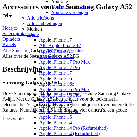
Youfone
Accessoires voor de
Samsung Galaxy A52
Youfone aanbiedingen
Youfone verlengen
5G
Alle telefoons
Alle aanbiedingen
Hoesjes
Merken
Screenprotectors
Apple
Opladers
Apple iPhone 17
Kabels
Alle Apple iPhone 17
Alle
Samsung Galaxy A52 5G
accessoires
Apple iPhone Air
Alles over de
Samsung Galaxy A52 5G
Apple iPhone 17e
Apple iPhone 17 Pro Max
Apple iPhone 17 Pro
Beschrijving
Apple iPhone 17
Apple iPhone 16
Samsung Galaxy A52 5G
Apple iPhone 16e
Apple iPhone 16 Pro Max
Deze Samsung maakt deel uit van de succesvolle Samsung Galaxy
Apple iPhone 16 Plus
A-lijn. Met de Galaxy A52 ben je klaar voor de toekomst in
Apple iPhone 16
telecom: het 5G-netwerk. Uiteraard beschik je ook over andere toffe
Apple iPhone 15
features. Namelijk een 6.5 inch display, vier camera’s, een goede
Apple iPhone 15 Plus
batterij, een vingerafdrukscanner én gezichtsherkenning.
Apple iPhone 15
Lees verder
Apple iPhone 14
Apple iPhone 14 Pro (Refurbished)
Quad-camera
Apple iPhone 14 (Refurbished)