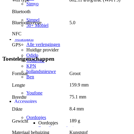
Simyo
Budget Thuis
Bluetooth
Lebara
Simpel
Bluetoothversie
5.0
50+ Mobiel
Youfone
NFC
Verlengen
Alle verlengingen
GPS
Huidige provider
Odido
Toesteleigenschappen
Vodafone
KPN
hollandsnieuwe
Formaat
Groot
Ben
Lebara
159.9 mm
Lengte
50+ Mobiel
Youfone
75.1 mm
Breedte
Accessoires
Alle accessoires
8.4 mm
Dikte
Elektronica
Oordopjes
189 g
Gewicht
Oordopjes
Draadloze oordopjes
Materiaal behuizing
Kunststof
Bedrade oordopjes