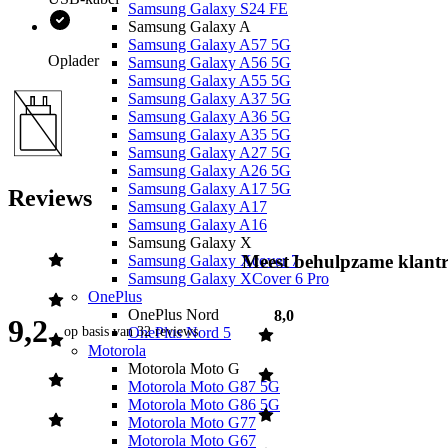
door. En als je dan toch nog extra power nodig hebt, kun je
Samsung Galaxy S24 FE
gebruikmaken van Fast Charging. Hiermee is het toestel in slechts
Samsung Galaxy A
30 minuten tot wel 50% opgeladen!
Samsung Galaxy A57 5G
Oplader
Samsung Galaxy A56 5G
Samsung Galaxy A55 5G
Samsung Galaxy A37 5G
Samsung Galaxy A36 5G
Samsung Galaxy A35 5G
Samsung Galaxy A27 5G
Samsung Galaxy A26 5G
Samsung Galaxy A17 5G
Reviews
Samsung Galaxy A17
Samsung Galaxy A16
Samsung Galaxy X
Meest behulpzame klantr
Samsung Galaxy Xcover 7
Samsung Galaxy XCover 6 Pro
OnePlus
OnePlus Nord
8,0
9,2
op basis van
32 reviews
OnePlus Nord 5
Motorola
Motorola Moto G
Motorola Moto G87 5G
Motorola Moto G86 5G
Motorola Moto G77
Motorola Moto G67