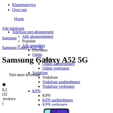
Klantenservice
Over ons
Home
Alle telefoons
Telefoon met abonnement
Alle abonnementen
Samsung
Populair
Alle providers
Samsung Galaxy A52 5G
Providers
Odido
Samsung Galaxy A52 5G
Odido
Odido aanbiedingen
Odido verlengen
Vodafone
Niet meer leverbaar
Vodafone
Vodafone aanbiedingen
Vodafone verlengen
9,2
KPN
(
32
KPN
reviews
KPN aanbiedingen
)
KPN verlengen
hollandsnieuwe