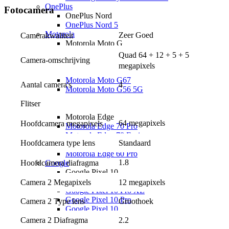
OnePlus
Fotocamera
OnePlus Nord
OnePlus Nord 5
Motorola
Zeer Goed
Camerakwaliteit
Motorola Moto G
Motorola Moto G87 5G
Quad 64 + 12 + 5 + 5 
Camera-omschrijving
Motorola Moto G86 5G
megapixels
Motorola Moto G77
Motorola Moto G67
Aantal camera's
4
Motorola Moto G56 5G
Motorola Moto G17 Power
Flitser
Motorola Moto G17
Motorola Edge
64 megapixels
Hoofdcamera megapixels
Motorola Edge 70 Pro
Motorola Edge 70 Fusion
Hoofdcamera type lens
Standaard
Motorola Edge 70
Motorola Edge 60 Pro
1.8
Hoofdcamera diafragma
Google
Google Pixel 10
Google Pixel 10a
Camera 2 Megapixels
12 megapixels
Google Pixel 10 Pro XL
Google Pixel 10 Pro
Camera 2 Type lens
Groothoek
Google Pixel 10
Google Pixel 9
Camera 2 Diafragma
2.2
Google Pixel 9a