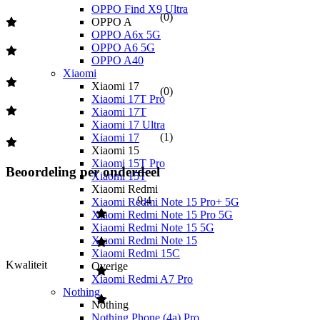
OPPO Find X9 Ultra
(
0
)
OPPO A
OPPO A6x 5G
OPPO A6 5G
OPPO A40
Xiaomi
Xiaomi 17
(
0
)
Xiaomi 17T Pro
Xiaomi 17T
Xiaomi 17 Ultra
(
1
)
Xiaomi 17
Xiaomi 15
Xiaomi 15T Pro
Beoordeling per onderdeel
Xiaomi 15T
Xiaomi Redmi
9,4
Xiaomi Redmi Note 15 Pro+ 5G
Xiaomi Redmi Note 15 Pro 5G
Xiaomi Redmi Note 15 5G
Xiaomi Redmi Note 15
Xiaomi Redmi 15C
Kwaliteit
Overige
Xiaomi Redmi A7 Pro
Nothing
Nothing
Nothing Phone (4a) Pro