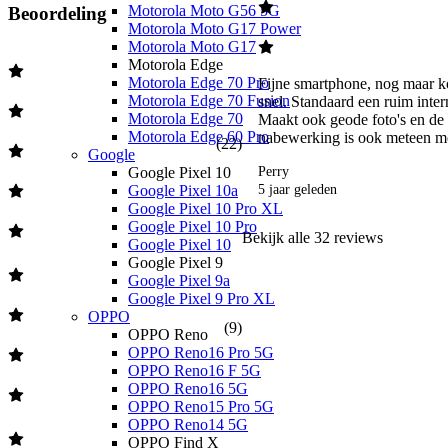
Motorola Moto G56 5G
Beoordeling
Motorola Moto G17 Power
Motorola Moto G17
Motorola Edge
Motorola Edge 70 Pro
Fijne smartphone, nog maar ko
Motorola Edge 70 Fusion
snel. Standaard een ruim inter
Motorola Edge 70
Maakt ook geode foto's en de 
Motorola Edge 60 Pro
nabewerking is ook meteen mo
(
22
)
Google
Google Pixel 10
Perry
Google Pixel 10a
5 jaar geleden
Google Pixel 10 Pro XL
Google Pixel 10 Pro
Bekijk alle
32
reviews
Google Pixel 10
Google Pixel 9
Google Pixel 9a
Google Pixel 9 Pro XL
OPPO
(
9
)
OPPO Reno
OPPO Reno16 Pro 5G
OPPO Reno16 F 5G
OPPO Reno16 5G
OPPO Reno15 Pro 5G
OPPO Reno14 5G
OPPO Find X