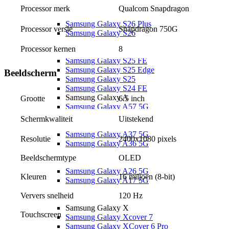
Samsung Galaxy S26 Serie
Qualcom Snapdragon
Processor merk
Samsung Galaxy S26 Ultra
Samsung Galaxy S26 Plus
Snapdragon 750G
Processor versie
Samsung Galaxy S26
Samsung Galaxy S25 Ultra
Processor kernen
8
Samsung Galaxy S25 Plus
Samsung Galaxy S25 FE
Samsung Galaxy S25 Edge
Beeldscherm
Samsung Galaxy S25
Samsung Galaxy S24 FE
Samsung Galaxy A
6.5 inch
Grootte
Samsung Galaxy A57 5G
Samsung Galaxy A56 5G
Uitstekend
Schermkwaliteit
Samsung Galaxy A55 5G
Samsung Galaxy A37 5G
Resolutie
2400x1080 pixels
Samsung Galaxy A36 5G
Samsung Galaxy A35 5G
Beeldschermtype
OLED
Samsung Galaxy A27 5G
Samsung Galaxy A26 5G
Kleuren
16 miljoen (8-bit)
Samsung Galaxy A17 5G
Samsung Galaxy A17
Ververs snelheid
120 Hz
Samsung Galaxy A16
Samsung Galaxy X
Touchscreen
Samsung Galaxy Xcover 7
Samsung Galaxy XCover 6 Pro