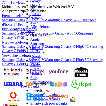
Google
77.461
reviews
OPPO
Mobiel.nl is een handelsmerk van Websend B.V.
Xiaomi
Alle prijzen zijn inclusief btw.
POCO
Premium telefoons
Nothing
Samsung Galaxy Z Fold8 5G
Samsung Galaxy S26 Ultra
Apple
Sony
iPhone 17 Pro
Alle telefoons
Prijs/kwaliteit telefoons
Opladers
Samsung Galaxy A57 5G
Samsung Galaxy A56 5G
Samsung
Opladers voor
Galaxy A17 5G
Apple
Nieuwe telefoons
Samsung
Samsung Galaxy Z Fold8 5G
Samsung Galaxy Z Flip8 5G
Samsung
OnePlus
Galaxy Z Fold8 Ultra 5G
Motorola
Verwachte telefoons
Google
Samsung Galaxy Z Fold8 5G
Samsung Galaxy Z Flip8 5G
Samsung
OPPO
Galaxy Z Fold8 Ultra 5G
Xiaomi
POCO
Nothing
Sony
Alle telefoons
Powerbanks
Powerbanks
MagSafe powerbanks
Laptop powerbanks
Smartwatch powerbanks