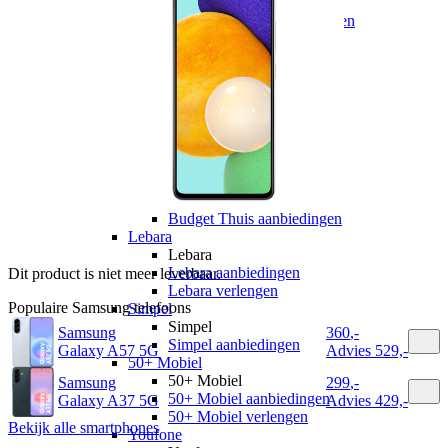
hollandsnieuwe
hollandsnieuwe aanbiedingen
hollandsnieuwe verlengen
Ben
Ben
Ben aanbiedingen
Ben verlengen
Simyo
Simyo
Simyo aanbiedingen
Budget Thuis
Budget Thuis
Budget Thuis aanbiedingen
Lebara
Lebara
Lebara aanbiedingen
Dit product is niet meer leverbaar.
Lebara verlengen
Populaire
Samsung
telefoons
Simpel
Simpel
Samsung
360
,
-
Simpel aanbiedingen
Galaxy A57 5G
Advies
529,-
50+ Mobiel
50+ Mobiel
Samsung
299
,
-
50+ Mobiel aanbiedingen
Galaxy A37 5G
Advies
429,-
50+ Mobiel verlengen
Bekijk alle smartphones
Youfone