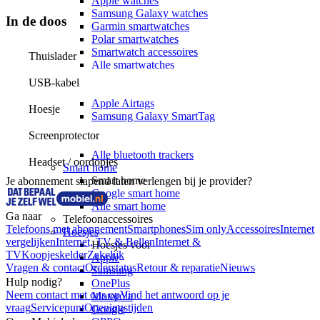
Apple watches
Samsung Galaxy watches
In de doos
Garmin smartwatches
Polar smartwatches
Smartwatch accessoires
Thuislader
Alle smartwatches
Bluetooth trackers
USB-kabel
Bluetooth trackers
Apple Airtags
Hoesje
Samsung Galaxy SmartTag
Airtag sleutelhangers
Screenprotector
SmartTag sleutelhangers
Alle bluetooth trackers
Headset / oordopjes
Smart home
Smart home
Je abonnement slapend laten verlengen bij je provider?
Google smart home
Alle smart home
Ga naar
Telefoonaccessoires
Telefoons met abonnement
Smartphones
Sim only
Accessoires
Internet
Hoesjes
vergelijken
Internet, TV & Bellen
Internet &
Hoesjes voor
TV
Koopjeskelder
Zakelijk
Apple
Vragen & contact
Orderstatus
Retour & reparatie
Nieuws
Samsung
Hulp nodig?
OnePlus
Neem contact met ons op
Vind het antwoord op je
Motorola
vraag
Servicepunt
Openingstijden
Google