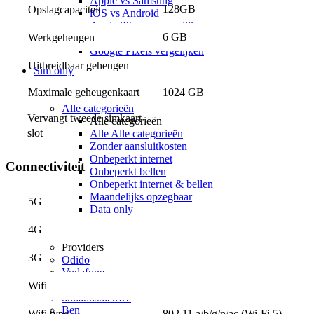
Apple vs Samsung
128GB
Opslagcapaciteit
iOS vs Android
Apple iPhones vergelijken
6 GB
Werkgeheugen
Samsung Galaxy vergelijken
Google Pixels vergelijken
Uitbreidbaar geheugen
Sim only
Alle sim only
Maximale geheugenkaart
1024 GB
Categorieën
Alle categorieën
Vervangt tweede simkaart 
Alle categorieën
slot
Alle Alle categorieën
Zonder aansluitkosten
Onbeperkt internet
Connectiviteit
Onbeperkt bellen
Onbeperkt internet & bellen
Maandelijks opzegbaar
5G
Data only
5G
4G
Alleen bellen
Providers
3G
Odido
Vodafone
KPN
Wifi
hollandsnieuwe
Ben
802.11 a/b/g/n/ac (Wi-Fi 5)
Wifi type