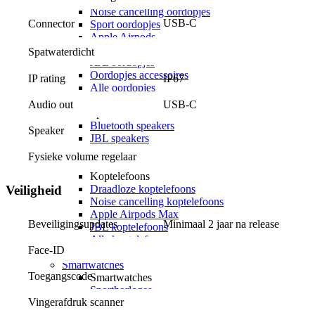
Noise cancelling oordopjes
USB-C
Connector
Sport oordopjes
Apple Airpods
Samsung Galaxy Buds
Spatwaterdicht
JBL oordopjes
Oordopjes accessoires
IP rating
IP67
Alle oordopjes
Speakers
Audio out
USB-C
Speakers
Bluetooth speakers
Speaker
JBL speakers
Alle speakers
Fysieke volume regelaar
Koptelefoons
Koptelefoons
Veiligheid
Draadloze koptelefoons
Noise cancelling koptelefoons
Apple Airpods Max
Beveiligingsupdates
Minimaal 2 jaar na release
JBL koptelefoons
Alle koptelefoons
Face-ID
Alle audio
Smartwatches
Toegangscode
Smartwatches
Sporthorloges
Vingerafdruk scanner
Activity trackers