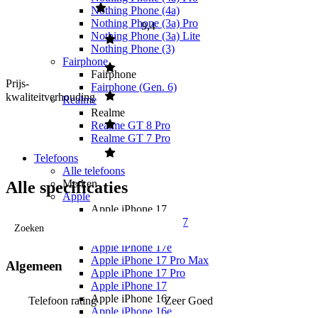
Nothing Phone (4a)
Nothing Phone (3a) Pro
9,4
Nothing Phone (3a) Lite
Nothing Phone (3)
Fairphone
Fairphone
Prijs-
Fairphone (Gen. 6)
kwaliteitverhouding
Realme
Realme
Realme GT 8 Pro
Realme GT 7 Pro
Telefoons
Alle telefoons
Merken
Alle specificaties
Apple
Apple iPhone 17
Alle Apple iPhone 17
Zoeken
Apple iPhone Air
Apple iPhone 17e
Apple iPhone 17 Pro Max
Algemeen
Apple iPhone 17 Pro
Apple iPhone 17
Apple iPhone 16
Telefoon rating
Zeer Goed
Apple iPhone 16e