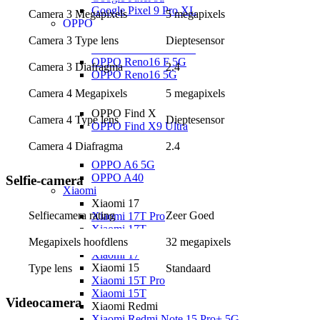
Google Pixel 9 Pro XL
Camera 3 Megapixels
5 megapixels
OPPO
OPPO Reno
Camera 3 Type lens
Dieptesensor
OPPO Reno16 Pro 5G
OPPO Reno16 F 5G
Camera 3 Diafragma
2.4
OPPO Reno16 5G
OPPO Reno15 Pro 5G
Camera 4 Megapixels
5 megapixels
OPPO Reno14 5G
OPPO Find X
Camera 4 Type lens
Dieptesensor
OPPO Find X9 Ultra
OPPO A
Camera 4 Diafragma
2.4
OPPO A6x 5G
OPPO A6 5G
OPPO A40
Selfie-camera
Xiaomi
Xiaomi 17
Selfiecamera rating
Zeer Goed
Xiaomi 17T Pro
Xiaomi 17T
Megapixels hoofdlens
32 megapixels
Xiaomi 17 Ultra
Xiaomi 17
Xiaomi 15
Type lens
Standaard
Xiaomi 15T Pro
Xiaomi 15T
Videocamera
Xiaomi Redmi
Xiaomi Redmi Note 15 Pro+ 5G