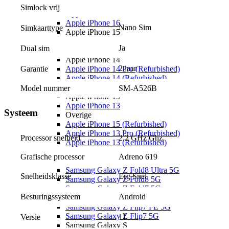
Apple iPhone 16 Pro Max
Simlock vrij
Apple iPhone 16 Plus
Apple iPhone 16
Nano Sim
Simkaarttype
Apple iPhone 15
Apple iPhone 15 Plus
Ja
Dual sim
Apple iPhone 15
Apple iPhone 14
2 jaar
Garantie
Apple iPhone 14 Pro (Refurbished)
Apple iPhone 14 (Refurbished)
Apple iPhone 14
Model nummer
SM-A526B
Apple iPhone 13
Apple iPhone 13
Systeem
Overige
Apple iPhone 15 (Refurbished)
Apple iPhone 13 Pro (Refurbished)
Processor snelheid
2.2 GHz Ghz
Apple iPhone 13 (Refurbished)
Samsung
Grafische processor
Adreno 619
Samsung Galaxy Z
Samsung Galaxy Z Fold8 Ultra 5G
Erg Snel
Snelheidsklasse
Samsung Galaxy Z Fold8 5G
Samsung Galaxy Z Fold7 5G
Android
Besturingssysteem
Samsung Galaxy Z Flip8 5G
Samsung Galaxy Z Flip7 FE 5G
Samsung Galaxy Z Flip7 5G
11
Versie
Samsung Galaxy S