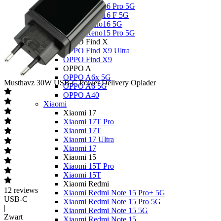
OPPO Reno16 Pro 5G
OPPO Reno16 F 5G
OPPO Reno16 5G
OPPO Reno15 Pro 5G
OPPO Find X
OPPO Find X9 Ultra
OPPO Find X9
OPPO A
OPPO A6x 5G
Musthavz
30W USB-C Power Delivery Oplader
OPPO A6 5G
OPPO A40
Xiaomi
Xiaomi 17
Xiaomi 17T Pro
Xiaomi 17T
Xiaomi 17 Ultra
Xiaomi 17
Xiaomi 15
Xiaomi 15T Pro
Xiaomi 15T
Xiaomi Redmi
12
reviews
Xiaomi Redmi Note 15 Pro+ 5G
USB-C
Xiaomi Redmi Note 15 Pro 5G
|
Xiaomi Redmi Note 15 5G
Zwart
Xiaomi Redmi Note 15