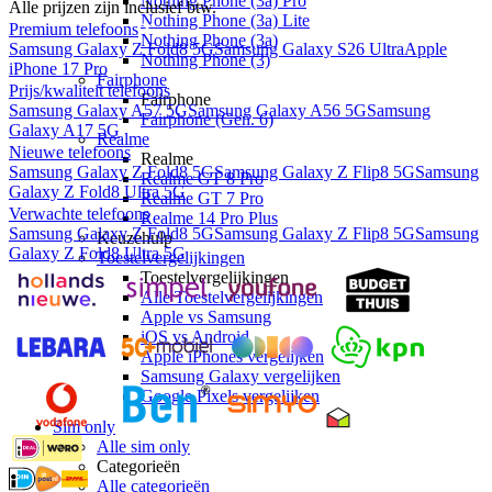
Nothing Phone (3a) Pro
Alle prijzen zijn inclusief btw.
Nothing Phone (3a) Lite
Premium telefoons
Nothing Phone (3a)
Samsung Galaxy Z Fold8 5G
Samsung Galaxy S26 Ultra
Apple
Nothing Phone (3)
iPhone 17 Pro
Fairphone
Prijs/kwaliteit telefoons
Fairphone
Samsung Galaxy A57 5G
Samsung Galaxy A56 5G
Samsung
Fairphone (Gen. 6)
Galaxy A17 5G
Realme
Nieuwe telefoons
Realme
Samsung Galaxy Z Fold8 5G
Samsung Galaxy Z Flip8 5G
Samsung
Realme GT 8 Pro
Galaxy Z Fold8 Ultra 5G
Realme GT 7 Pro
Verwachte telefoons
Realme 14 Pro Plus
Samsung Galaxy Z Fold8 5G
Samsung Galaxy Z Flip8 5G
Samsung
Keuzehulp
Galaxy Z Fold8 Ultra 5G
Toestelvergelijkingen
Toestelvergelijkingen
Alle Toestelvergelijkingen
Apple vs Samsung
iOS vs Android
Apple iPhones vergelijken
Samsung Galaxy vergelijken
Google Pixels vergelijken
Sim only
Alle sim only
Categorieën
Alle categorieën