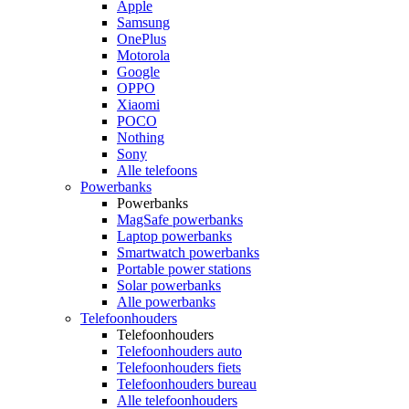
Apple
Samsung
OnePlus
Motorola
Google
OPPO
Xiaomi
POCO
Nothing
Sony
Alle telefoons
Powerbanks
Powerbanks
MagSafe powerbanks
Laptop powerbanks
Smartwatch powerbanks
Portable power stations
Solar powerbanks
Alle powerbanks
Telefoonhouders
Telefoonhouders
Telefoonhouders auto
Telefoonhouders fiets
Telefoonhouders bureau
Alle telefoonhouders