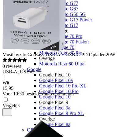
Motorola Moto G77
Motorola Moto G67
Motorola Moto G56 5G
Motorola Moto G17 Power
Motorola Moto G17
Motorola Edge
Motorola Edge 70 Pro
Motorola Edge 70 Fusion
Motorola Edge 70
Motorola Edge 60 Pro
Musthavz
to Go Easy USB-A + USB-C PD Oplader 20W
Overige
Motorola Razr 60 Ultra
0
reviews
Google
USB-A, USB-C
Google Pixel 10
|
Google Pixel 10a
Wit
Google Pixel 10 Pro XL
15
,
95
Google Pixel 10 Pro
Voor 10:30 besteld, vanavond in huis
Google Pixel 10
Google Pixel 9
Vergelijk
Google Pixel 9a
Google Pixel 9 Pro XL
Overige
Google Pixel 8a
OPPO
OPPO Reno