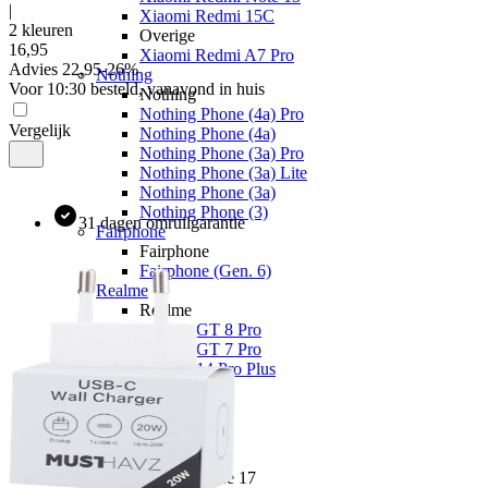
|
Xiaomi Redmi 15C
2 kleuren
Overige
16
,
95
Xiaomi Redmi A7 Pro
Advies
22,95
-
26
%
Nothing
Voor 10:30 besteld, vanavond in huis
Nothing
Nothing Phone (4a) Pro
Vergelijk
Nothing Phone (4a)
Nothing Phone (3a) Pro
Nothing Phone (3a) Lite
Nothing Phone (3a)
Nothing Phone (3)
31 dagen omruilgarantie
Fairphone
Fairphone
Fairphone (Gen. 6)
Realme
Realme
Realme GT 8 Pro
Realme GT 7 Pro
Realme 14 Pro Plus
Telefoons
Alle telefoons
Merken
Apple
Apple iPhone 17