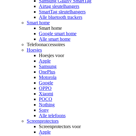
Samsung Galaxy SmartTag
Airtag sleutelhangers
SmartTag sleutelhangers
Alle bluetooth trackers
Smart home
Smart home
Google smart home
Alle smart home
Telefoonaccessoires
Hoesjes
Hoesjes voor
Apple
Samsung
OnePlus
Motorola
Google
OPPO
Xiaomi
POCO
Nothing
Sony
Alle telefoons
Screenprotectors
Screenprotectors voor
Apple