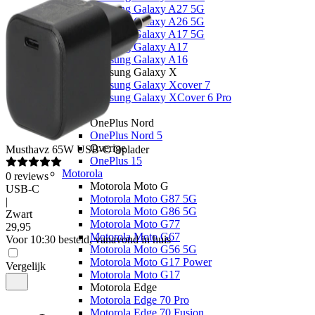
Samsung Galaxy A27 5G
Samsung Galaxy A26 5G
Samsung Galaxy A17 5G
Samsung Galaxy A17
Samsung Galaxy A16
Samsung Galaxy X
Samsung Galaxy Xcover 7
Samsung Galaxy XCover 6 Pro
OnePlus
OnePlus Nord
OnePlus Nord 5
Overige
Musthavz
65W USB-C Oplader
OnePlus 15
Motorola
0
reviews
Motorola Moto G
USB-C
Motorola Moto G87 5G
|
Motorola Moto G86 5G
Zwart
Motorola Moto G77
29
,
95
Motorola Moto G67
Voor 10:30 besteld, vanavond in huis
Motorola Moto G56 5G
Motorola Moto G17 Power
Vergelijk
Motorola Moto G17
Motorola Edge
Motorola Edge 70 Pro
Motorola Edge 70 Fusion