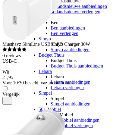
hollandsnieuwe
hollandsnieuwe aanbiedingen
hollandsnieuwe verlengen
Ben
Ben
Ben aanbiedingen
Ben verlengen
Simyo
Musthavz
SlimLine USB-C PD Charger 30W
Simyo
Simyo aanbiedingen
Budget Thuis
0
reviews
Budget Thuis
USB-C
Budget Thuis aanbiedingen
|
Lebara
Wit
Lebara
21
,
95
Lebara aanbiedingen
Voor 10:30 besteld, vanavond in huis
Lebara verlengen
Simpel
Vergelijk
Simpel
Simpel aanbiedingen
50+ Mobiel
50+ Mobiel
50+ Mobiel aanbiedingen
50+ Mobiel verlengen
Youfone