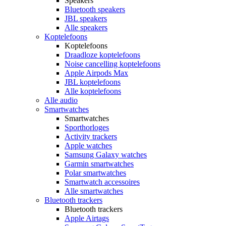
Speakers
Bluetooth speakers
JBL speakers
Alle speakers
Koptelefoons
Koptelefoons
Draadloze koptelefoons
Noise cancelling koptelefoons
Apple Airpods Max
JBL koptelefoons
Alle koptelefoons
Alle audio
Smartwatches
Smartwatches
Sporthorloges
Activity trackers
Apple watches
Samsung Galaxy watches
Garmin smartwatches
Polar smartwatches
Smartwatch accessoires
Alle smartwatches
Bluetooth trackers
Bluetooth trackers
Apple Airtags