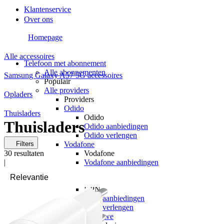
Klantenservice
Over ons
Homepage
Alle accessoires
Telefoon met abonnement
Alle abonnementen
Samsung Galaxy A57 5G accessoires
Populair
Alle providers
Opladers
Providers
Odido
Thuisladers
Odido
Thuisladers
Odido aanbiedingen
Odido verlengen
Filters
Vodafone
30
resultaten
Vodafone
|
Vodafone aanbiedingen
Vodafone verlengen
KPN
KPN
KPN aanbiedingen
KPN verlengen
hollandsnieuwe