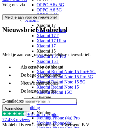
Volg ons via
OPPO A6x 5G
OPPO A6 5G
OPPO A40
Meld je aan voor de nieuwsbrief
Xiaomi
Xiaomi 17
Nieuwsbrief Mobiel.nl
Xiaomi 17T Pro
Xiaomi 17T
Xiaomi 17 Ultra
Xiaomi 17
Xiaomi 15
Meld je aan voor onze maandelijkse nieuwsbrief:
Xiaomi 15T Pro
Xiaomi 15T
Xiaomi Redmi
Als eerste op de hoogte
Xiaomi Redmi Note 15 Pro+ 5G
De beste aanbiedingen
Xiaomi Redmi Note 15 Pro 5G
Xiaomi Redmi Note 15 5G
Nieuwe smartphones
Xiaomi Redmi Note 15
De laatste nieuwtjes
Xiaomi Redmi 15C
Overige
E-mailadres
Xiaomi Redmi A7 Pro
Nothing
Aanmelden
Nothing
9
/10 op Trustpilot
Nothing Phone (4a) Pro
77.433
reviews
Nothing Phone (4a)
Mobiel.nl is een handelsmerk van Websend B.V.