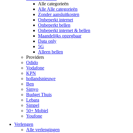
Alle categorieën
Alle Alle categorieën
Zonder aansluitkosten
Onbeperkt internet
Onbeperkt bellen
Onbeperkt internet & bellen
Maandelijks opzegbaar
Data only
5G
Alleen bellen
Providers
Odido
Vodafone
KPN
hollandsnieuwe
Ben
Simyo
Budget Thuis
Lebara
Simpel
50+ Mobiel
Youfone
Verlengen
Alle verlengingen