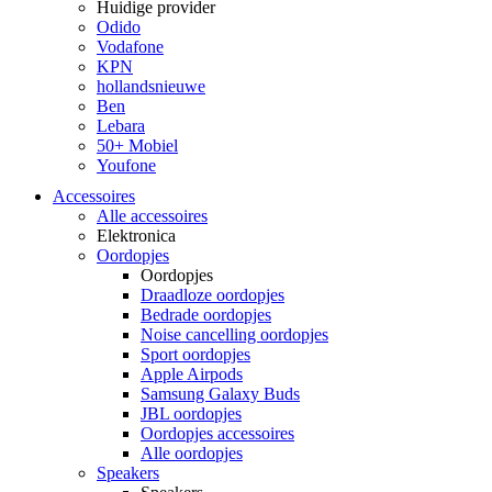
Huidige provider
Odido
Vodafone
KPN
hollandsnieuwe
Ben
Lebara
50+ Mobiel
Youfone
Accessoires
Alle accessoires
Elektronica
Oordopjes
Oordopjes
Draadloze oordopjes
Bedrade oordopjes
Noise cancelling oordopjes
Sport oordopjes
Apple Airpods
Samsung Galaxy Buds
JBL oordopjes
Oordopjes accessoires
Alle oordopjes
Speakers