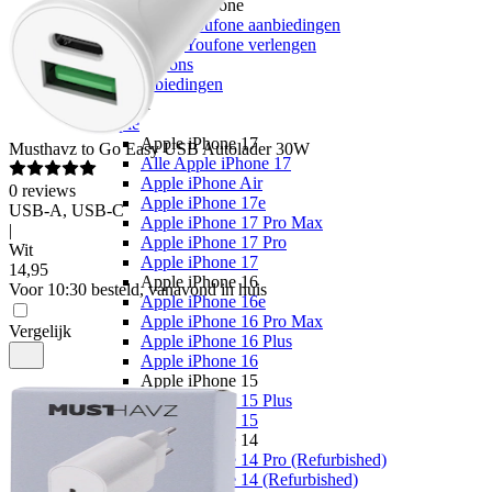
Youfone
Youfone aanbiedingen
Youfone verlengen
Alle telefoons
Alle aanbiedingen
Merken
Apple
Apple iPhone 17
Musthavz
to Go Easy USB Autolader 30W
Alle Apple iPhone 17
Apple iPhone Air
0
reviews
Apple iPhone 17e
USB-A, USB-C
Apple iPhone 17 Pro Max
|
Apple iPhone 17 Pro
Wit
Apple iPhone 17
14
,
95
Apple iPhone 16
Voor 10:30 besteld, vanavond in huis
Apple iPhone 16e
Apple iPhone 16 Pro Max
Vergelijk
Apple iPhone 16 Plus
Apple iPhone 16
Apple iPhone 15
Apple iPhone 15 Plus
Apple iPhone 15
Apple iPhone 14
Apple iPhone 14 Pro (Refurbished)
Apple iPhone 14 (Refurbished)