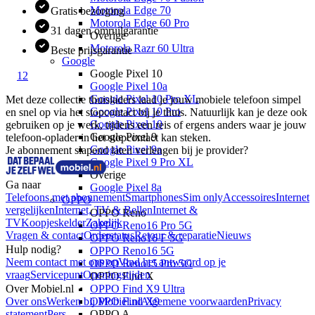
Motorola Edge 70
Gratis bezorging
Motorola Edge 60 Pro
31 dagen omruilgarantie
Overige
Motorola Razr 60 Ultra
Beste prijsgarantie
Google
Google Pixel 10
1
2
Google Pixel 10a
Google Pixel 10 Pro XL
Met deze collectie thuisladers laad je jouw mobiele telefoon simpel 
Google Pixel 10 Pro
en snel op via het stopcontact bij je thuis. Natuurlijk kan je deze ook 
Google Pixel 10
gebruiken op je werk, tijdens een reis of ergens anders waar je jouw 
Google Pixel 9
telefoon-oplader in het stopcontact kan steken.
Google Pixel 9a
Je abonnement slapend laten verlengen bij je provider?
Google Pixel 9 Pro XL
Overige
Ga naar
Google Pixel 8a
Telefoons met abonnement
Smartphones
Sim only
Accessoires
Internet
OPPO
vergelijken
Internet, TV & Bellen
Internet &
OPPO Reno
TV
Koopjeskelder
Zakelijk
OPPO Reno16 Pro 5G
Vragen & contact
Orderstatus
Retour & reparatie
Nieuws
OPPO Reno16 F 5G
Hulp nodig?
OPPO Reno16 5G
Neem contact met ons op
Vind het antwoord op je
OPPO Reno15 Pro 5G
vraag
Servicepunt
Openingstijden
OPPO Find X
Over Mobiel.nl
OPPO Find X9 Ultra
Over ons
Werken bij Mobiel.nl
OPPO Find X9
Algemene voorwaarden
Privacy
statement
Pers
OPPO A