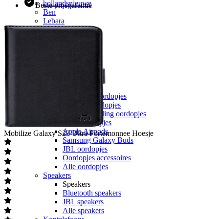
hollandsnieuwe
Beste prijsgarantie
Ben
Lebara
50+ Mobiel
Youfone
Accessoires
Alle accessoires
Elektronica
Oordopjes
Oordopjes
Draadloze oordopjes
Bedrade oordopjes
Noise cancelling oordopjes
Sport oordopjes
Apple Airpods
Mobilize
Galaxy S23 Ultra Portemonnee Hoesje
Samsung Galaxy Buds
JBL oordopjes
Oordopjes accessoires
Alle oordopjes
Speakers
Speakers
Bluetooth speakers
JBL speakers
Alle speakers