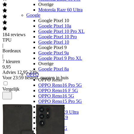
Overige
Motorola Razr 60 Ultra
Google
Google Pixel 10
Google Pixel 10a
Google Pixel 10 Pro XL
184
reviews
Google Pixel 10 Pro
TPU
Google Pixel 10
|
Google Pixel 9
Bordeaux
Google Pixel 9a
|
Google Pixel 9 Pro XL
7 kleuren
Overige
9
,
95
Google Pixel 8a
Advies
12,95
-
23
%
OPPO
Voor 23:59 besteld, morgen in huis
OPPO Reno
OPPO Reno16 Pro 5G
Vergelijk
OPPO Reno16 F 5G
OPPO Reno16 5G
OPPO Reno15 Pro 5G
OPPO Find X
OPPO Find X9 Ultra
OPPO Find X9
OPPO A
OPPO A6x 5G
OPPO A6 5G