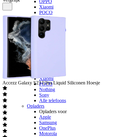
OPPO
Xiaomi
POCO
Nothing
Sony
Alle telefoons
Kabels
Kabels voor
Apple
Samsung
OnePlus
Motorola
Google
OPPO
Xiaomi
Accezz
Galaxy S23 Ultra Liquid Siliconen Hoesje
POCO
Nothing
Sony
Alle telefoons
Opladers
Opladers voor
Apple
Samsung
OnePlus
Motorola