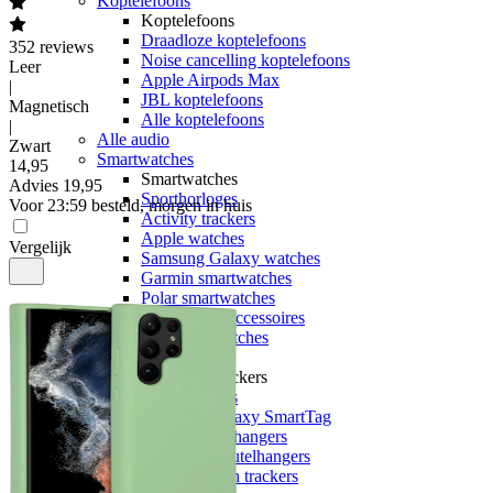
Koptelefoons
Koptelefoons
Draadloze koptelefoons
352
reviews
Noise cancelling koptelefoons
Leer
Apple Airpods Max
|
JBL koptelefoons
Magnetisch
Alle koptelefoons
|
Alle audio
Zwart
Smartwatches
14
,
95
Smartwatches
Advies
19,95
Sporthorloges
Voor 23:59 besteld, morgen in huis
Activity trackers
Apple watches
Vergelijk
Samsung Galaxy watches
Garmin smartwatches
Polar smartwatches
Smartwatch accessoires
Alle smartwatches
Bluetooth trackers
Bluetooth trackers
Apple Airtags
Samsung Galaxy SmartTag
Airtag sleutelhangers
SmartTag sleutelhangers
Alle bluetooth trackers