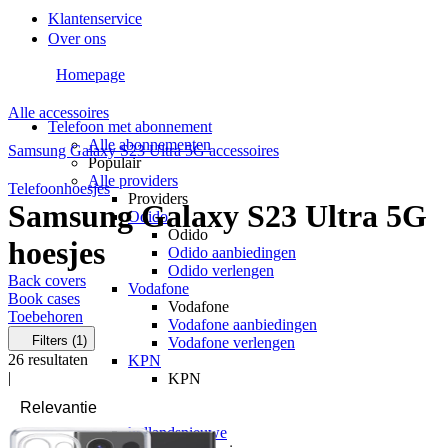
Klantenservice
Over ons
Homepage
Alle accessoires
Telefoon met abonnement
Alle abonnementen
Samsung Galaxy S23 Ultra 5G accessoires
Populair
Alle providers
Telefoonhoesjes
Providers
Samsung Galaxy S23 Ultra 5G
Odido
Odido
hoesjes
Odido aanbiedingen
Odido verlengen
Back covers
Vodafone
Book cases
Vodafone
Toebehoren
Vodafone aanbiedingen
Filters
(1)
Vodafone verlengen
26
resultaten
KPN
|
KPN
KPN aanbiedingen
KPN verlengen
hollandsnieuwe