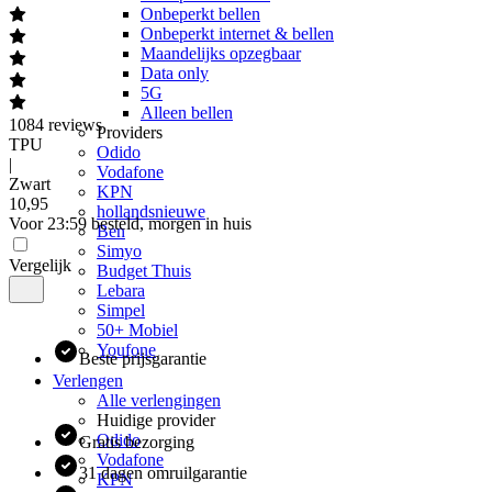
Onbeperkt bellen
Onbeperkt internet & bellen
Maandelijks opzegbaar
Data only
5G
Alleen bellen
1084
reviews
Providers
TPU
Odido
|
Vodafone
Zwart
KPN
10
,
95
hollandsnieuwe
Voor 23:59 besteld, morgen in huis
Ben
Simyo
Vergelijk
Budget Thuis
Lebara
Simpel
50+ Mobiel
Youfone
Beste prijsgarantie
Verlengen
Alle verlengingen
Huidige provider
Odido
Gratis bezorging
Vodafone
31 dagen omruilgarantie
KPN