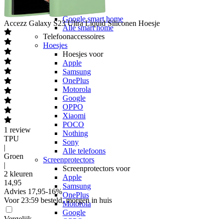
Smart home
Smart home
Google smart home
Accezz
Galaxy S23 Ultra Liquid Siliconen Hoesje
Alle smart home
Telefoonaccessoires
Hoesjes
Hoesjes voor
Apple
Samsung
OnePlus
Motorola
Google
OPPO
Xiaomi
POCO
1
review
Nothing
TPU
Sony
|
Alle telefoons
Groen
Screenprotectors
|
Screenprotectors voor
2 kleuren
Apple
14
,
95
Samsung
Advies
17,95
-
16
%
OnePlus
Voor 23:59 besteld, morgen in huis
Motorola
Google
Vergelijk