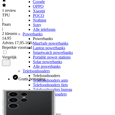
Google
OPPO
1
review
Xiaomi
TPU
POCO
|
Nothing
Paars
Sony
|
Alle telefoons
2 kleuren
Powerbanks
14
,
95
Powerbanks
Advies
17,95
-
16
%
MagSafe powerbanks
Beperkte voorraad
Laptop powerbanks
Smartwatch powerbanks
Vergelijk
Portable power stations
Solar powerbanks
Alle powerbanks
Telefoonhouders
Telefoonhouders
Gratis bezorging
Telefoonhouders auto
Telefoonhouders fiets
Telefoonhouders bureau
Alle telefoonhouders
Geheugen
Internet & TV
Alle internet & TV