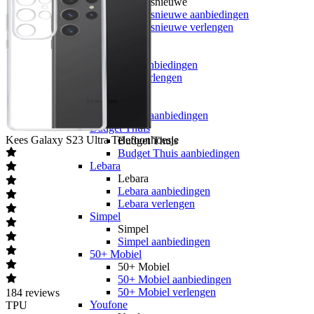
hollandsnieuwe
hollandsnieuwe aanbiedingen
hollandsnieuwe verlengen
Ben
Ben
Ben aanbiedingen
Ben verlengen
Simyo
Simyo
Simyo aanbiedingen
Budget Thuis
Kees
Galaxy S23 Ultra Telefoonhoesje
Budget Thuis
Budget Thuis aanbiedingen
Lebara
Lebara
Lebara aanbiedingen
Lebara verlengen
Simpel
Simpel
Simpel aanbiedingen
50+ Mobiel
50+ Mobiel
50+ Mobiel aanbiedingen
50+ Mobiel verlengen
184
reviews
Youfone
TPU