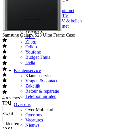
Vergelijk Internet & TV
Vergelijk internet
Vergelijk glasvezel internet
Vergelijk internet & TV
Vergelijk internet, TV & bellen
5G Klik&Klaar internet
Providers
Samsung
Galaxy S23 Ultra Frame Case
KPN
Ziggo
Odido
Youfone
Budget Thuis
Delta
Klantenservice
Klantenservice
Vragen & contact
Zakelijk
Retour & reparatie
Telefoon inruilen
4
reviews
TPU
Over ons
|
Over Mobiel.nl
Zwart
Over ons
|
Vacatures
2 kleuren
Nieuws
39
,
95