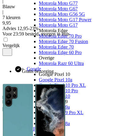
|
Motorola Moto G77
Blauw
Motorola Moto G67
|
Motorola Moto G56 5G
7 kleuren
Motorola Moto G17 Power
9
,
95
Motorola Moto G17
Advies
12,95
-
23
%
Motorola Edge
Voor 23:59 besteld, morgen in huis
Motorola Edge 70 Pro
Motorola Edge 70 Fusion
Vergelijk
Motorola Edge 70
Motorola Edge 60 Pro
Overige
Motorola Razr 60 Ultra
Google
Gratis bezorging
Google Pixel 10
Google Pixel 10a
Google Pixel 10 Pro XL
Google Pixel 10 Pro
Google Pixel 10
Google Pixel 9
Google Pixel 9a
Google Pixel 9 Pro XL
Overige
Google Pixel 8a
OPPO
OPPO Reno