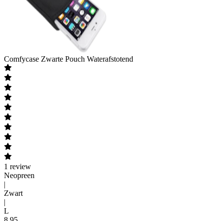
Comfycase
Zwarte Pouch Waterafstotend
1
review
Neopreen
|
Zwart
|
L
8
,
95