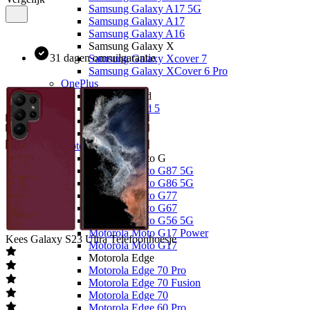
Samsung Galaxy A17 5G
Samsung Galaxy A17
Samsung Galaxy A16
Samsung Galaxy X
31 dagen omruilgarantie
Samsung Galaxy Xcover 7
Samsung Galaxy XCover 6 Pro
OnePlus
OnePlus Nord
OnePlus Nord 5
Overige
OnePlus 15
Motorola
Motorola Moto G
Motorola Moto G87 5G
Motorola Moto G86 5G
Motorola Moto G77
Motorola Moto G67
Motorola Moto G56 5G
Motorola Moto G17 Power
Kees
Galaxy S23 Ultra Telefoonhoesje
Motorola Moto G17
Motorola Edge
Motorola Edge 70 Pro
Motorola Edge 70 Fusion
Motorola Edge 70
Motorola Edge 60 Pro