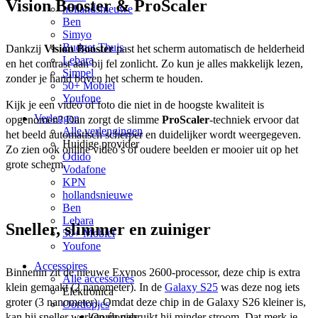
Vision Booster & ProScaler
hollandsnieuwe
Ben
Simyo
Budget Thuis
Dankzij 
Vision Booster
 past het scherm automatisch de helderheid 
Lebara
en het contrast aan bij fel zonlicht. Zo kun je alles makkelijk lezen, 
Simpel
zonder je hand boven het scherm te houden. 
50+ Mobiel
Youfone
Kijk je een video of foto die niet in de hoogste kwaliteit is 
Verlengen
opgenomen? Dan zorgt de slimme 
ProScaler
-techniek ervoor dat 
Alle verlengingen
het beeld automatisch scherper en duidelijker wordt weergegeven. 
Huidige provider
Zo zien ook online video’s of oudere beelden er mooier uit op het 
Odido
grote scherm.  
Vodafone
KPN
hollandsnieuwe
Ben
Lebara
Sneller, slimmer en zuiniger
50+ Mobiel
Youfone
Accessoires
Binnenin zit de nieuwe Exynos 2600-processor, deze chip is extra 
Alle accessoires
klein gemaakt (2 nanometer). In de 
Galaxy S25
 was deze nog iets 
Elektronica
groter (3 nanometer). Omdat deze chip in de Galaxy S26 kleiner is, 
Oordopjes
kan hij sneller werken én gebruikt hij minder stroom. Dat merk je 
Oordopjes