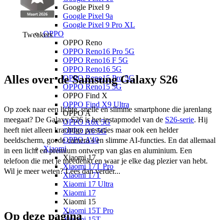
Google Pixel 9
Google Pixel 9a
Google Pixel 9 Pro XL
OPPO
Tweakers
OPPO Reno
OPPO Reno16 Pro 5G
OPPO Reno16 F 5G
OPPO Reno16 5G
Alles over de Samsung Galaxy S26
OPPO Reno15 Pro 5G
OPPO Reno15 5G
OPPO Find X
OPPO Find X9 Ultra
Op zoek naar een lichte, snelle en slimme smartphone die jarenlang 
OPPO A
meegaat? De 
Galaxy S26
 is het instapmodel van de 
S26-serie
. Hij 
OPPO A6x 5G
heeft niet alleen krachtige prestaties maar ook een helder 
OPPO A6 5G
OPPO A40
beeldscherm, goede camera’s en slimme AI-functies. En dat allemaal 
Xiaomi
in een licht en premium ontwerp van glas en aluminium. Een 
Xiaomi 17
telefoon die met je meedenkt en waar je elke dag plezier van hebt. 
Xiaomi 17T Pro
Wil je meer weten? Lees dan verder...  
Xiaomi 17T
Xiaomi 17 Ultra
Xiaomi 17
Xiaomi 15
Xiaomi 15T Pro
Op deze pagina
Xiaomi 15T