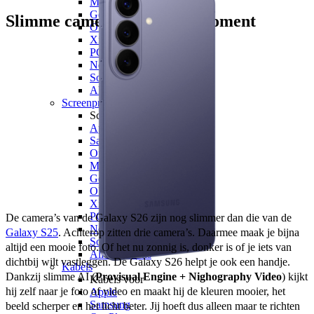
Motorola
Google
Slimme camera’s voor elk moment
OPPO
Xiaomi
POCO
Nothing
Sony
Alle telefoons
Screenprotectors
Screenprotectors voor
Apple
Samsung
OnePlus
Motorola
Google
OPPO
Xiaomi
POCO
De camera’s van de Galaxy S26 zijn nog slimmer dan die van de 
Nothing
Galaxy S25
. Achterop zitten drie camera’s. Daarmee maak je bijna 
Sony
altijd een mooie foto. Of het nu zonnig is, donker is of je iets van 
Alle telefoons
dichtbij wilt vastleggen. De Galaxy S26 helpt je ook een handje. 
Kabels
Dankzij slimme AI (
Provisual Engine + Nighography Video
) kijkt 
Kabels voor
hij zelf naar je foto of video en maakt hij de kleuren mooier, het 
Apple
Samsung
beeld scherper en het licht beter. Jij hoeft dus alleen maar te richten 