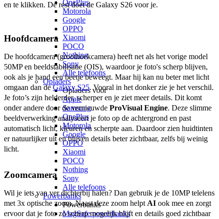
OnePlus
en te klikken. De rest doet de Galaxy S26 voor je. 
Motorola
Google
OPPO
Hoofdcamera
Xiaomi
POCO
Nothing
De hoofdcamera (groothoekcamera) heeft net als het vorige model 
Sony
50MP en beeldstabilisatie (OIS), waardoor je foto's scherp blijven, 
Alle telefoons
ook als je hand een beetje beweegt. Maar hij kan nu beter met licht 
Opladers
omgaan dan de 
Galaxy S25
. Vooral in het donker zie je het verschil. 
Opladers voor
Je foto’s zijn helderder, scherper en je ziet meer details. Dit komt 
Apple
onder andere door de vernieuwde 
ProVisual Engine
. Deze slimme 
Samsung
OnePlus
beeldverwerking analyseert je foto op de achtergrond en past 
Motorola
automatisch licht, kleuren en scherpte aan. Daardoor zien huidtinten 
Google
er natuurlijker uit en blijven details beter zichtbaar, zelfs bij weinig 
OPPO
licht. 
Xiaomi
POCO
Nothing
Zoomcamera
Sony
Alle telefoons
Wil je iets van ver dichterbij halen? Dan gebruik je de 10MP telelens 
Powerbanks
met 3x optische zoom. Naast deze zoom helpt 
AI
 ook mee en zorgt 
Powerbanks
ervoor dat je foto zo scherp mogelijk blijft en details goed zichtbaar 
MagSafe powerbanks