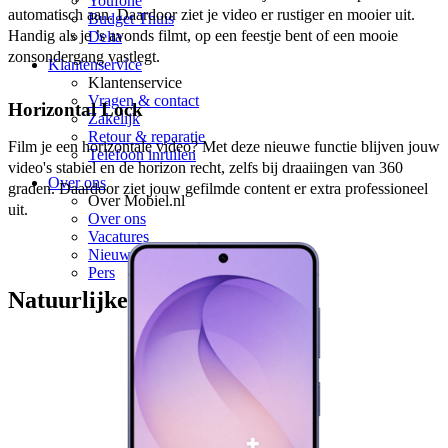
Youfone
automatisch aan. Daardoor ziet je video er rustiger en mooier uit. 
Budget Thuis
Handig als je ’s avonds filmt, op een feestje bent of een mooie 
Delta
zonsondergang vastlegt. 
Klantenservice
Klantenservice
Vragen & contact
Horizontal Lock
Zakelijk
Retour & reparatie
Film je een horizontale video? Met deze nieuwe functie blijven jouw 
Telefoon inruilen
video's stabiel en de horizon recht, zelfs bij draaiingen van 360 
Over ons
graden. Daardoor ziet jouw gefilmde content er extra professioneel 
Over Mobiel.nl
uit.
Over ons
Vacatures
Nieuws
Pers
Natuurlijke selfies