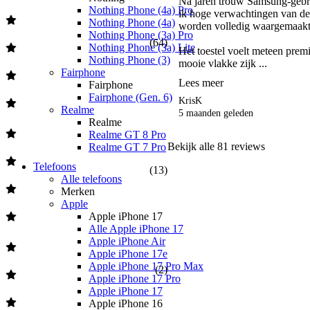
Na jaren trouw Samsung-gebrui
Nothing Phone (4a) Pro
ik hoge verwachtingen van de
Nothing Phone (4a)
worden volledig waargemaakt.
Nothing Phone (3a) Pro
(
64
)
Nothing Phone (3a) Lite
Het toestel voelt meteen premi
Nothing Phone (3)
mooie vlakke zijk ...
Fairphone
Lees meer
Fairphone
Fairphone (Gen. 6)
KrisK
Realme
5 maanden geleden
Realme
Realme GT 8 Pro
Bekijk alle
81
reviews
Realme GT 7 Pro
Telefoons
(
13
)
Alle telefoons
Merken
Apple
Apple iPhone 17
Alle Apple iPhone 17
Apple iPhone Air
Apple iPhone 17e
Apple iPhone 17 Pro Max
(
2
)
Apple iPhone 17 Pro
Apple iPhone 17
Apple iPhone 16