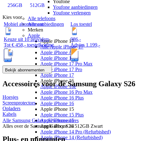
Youfone
256GB
512GB
Youfone aanbiedingen
Youfone verlengen
Kies voor
Alle telefoons
Mobiel abonnement
Los toestel
Alle aanbiedingen
Merken
Apple
Keuze uit 10 providers
986
,
-
Apple iPhone 17
Tot
€ 458,-
toestelkorting
Advies
1.199,-
Alle Apple iPhone 17
Apple iPhone Air
Apple iPhone 17e
Apple iPhone 17 Pro Max
Apple iPhone 17 Pro
Bekijk abonnementen
Apple iPhone 17
Apple iPhone 16
Accessoires voor de
Samsung Galaxy S26
Apple iPhone 16e
Apple iPhone 16 Pro Max
Hoesjes
Apple iPhone 16 Plus
Screenprotectors
Apple iPhone 16
Opladers
Apple iPhone 15
Kabels
Apple iPhone 15 Plus
Alle
Samsung Galaxy S26
accessoires
Apple iPhone 15
Alles over de
Samsung Galaxy S26 512GB Zwart
Apple iPhone 14
Apple iPhone 14 Pro (Refurbished)
Apple iPhone 14 (Refurbished)
Plus- en minpunten