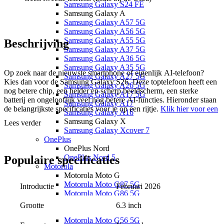
Samsung Galaxy S24 FE
Samsung Galaxy A
Samsung Galaxy A57 5G
Samsung Galaxy A56 5G
Samsung Galaxy A55 5G
Beschrijving
Samsung Galaxy A37 5G
Samsung Galaxy A36 5G
Samsung Galaxy A35 5G
Op zoek naar de nieuwste smartphone of eigenlijk AI-telefoon?
Samsung Galaxy A27 5G
Kies dan voor de Samsung Galaxy S26. Deze toptelefoon heeft een
Samsung Galaxy A26 5G
nog betere chip, een helder en scherp beeldscherm, een sterke
Samsung Galaxy A17 5G
batterij en ongelooflijk veel nog betere AI-functies. Hieronder staan
Samsung Galaxy A17
de belangrijkste specificaties voor je op een rijtje.
Klik hier voor een
Samsung Galaxy A16
volledig overzicht
of scrol verder naar beneden.
Samsung Galaxy X
Lees verder
Samsung Galaxy Xcover 7
Nieuwe en verbeterde Galaxy AI-functies
OnePlus
Krachtige Exynos 2600 (2nm) processor – zeer snel en
OnePlus Nord
energiezuinig
OnePlus Nord 5
Populaire
specificaties
Compact en scherp 6.3 inch, QHD+, Dynamic AMOLED 2X
Motorola
scherm
Motorola Moto G
120 Hertz verversingssnelheid
Motorola Moto G87 5G
Introductie
Februari 2026
50MP camera met OIS + 3x optische zoom
Motorola Moto G86 5G
8K video-opname mogelijk
Motorola Moto G77
6.3 inch
Grootte
4.300 mAh batterij met 25W snelladen
Motorola Moto G67
7 jaar beveiligingsupdates
Motorola Moto G56 5G