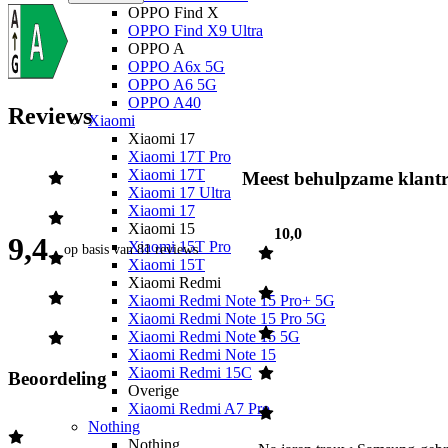
OPPO Find X
OPPO Find X9 Ultra
OPPO A
OPPO A6x 5G
OPPO A6 5G
OPPO A40
Reviews
Xiaomi
Xiaomi 17
Xiaomi 17T Pro
Xiaomi 17T
Meest behulpzame klantr
Xiaomi 17 Ultra
Xiaomi 17
Xiaomi 15
10,0
9,4
Xiaomi 15T Pro
op basis van
81 reviews
Xiaomi 15T
Xiaomi Redmi
Xiaomi Redmi Note 15 Pro+ 5G
Xiaomi Redmi Note 15 Pro 5G
Xiaomi Redmi Note 15 5G
Xiaomi Redmi Note 15
Xiaomi Redmi 15C
Beoordeling
Overige
Xiaomi Redmi A7 Pro
Nothing
Nothing