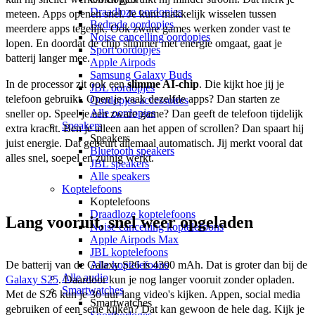
Draadloze oordopjes
meteen. Apps openen snel. Je kunt makkelijk wisselen tussen 
Bedrade oordopjes
meerdere apps tegelijk. Ook zware games werken zonder vast te 
Noise cancelling oordopjes
lopen. En doordat de chip slimmer met energie omgaat, gaat je 
Sport oordopjes
batterij langer mee. 
Apple Airpods
Samsung Galaxy Buds
In de processor zit ook een 
slimme AI-chip
. Die kijkt hoe jij je 
JBL oordopjes
telefoon gebruikt. Open je vaak dezelfde apps? Dan starten ze 
Oordopjes accessoires
Alle oordopjes
sneller op. Speel je een zware game? Dan geeft de telefoon tijdelijk 
Speakers
extra kracht. Ben je alleen aan het appen of scrollen? Dan spaart hij 
Speakers
juist energie. Dat gebeurt allemaal automatisch. Jij merkt vooral dat 
Bluetooth speakers
alles snel, soepel en zuinig werkt. 
JBL speakers
Alle speakers
Koptelefoons
Koptelefoons
Draadloze koptelefoons
Lang vooruit, snel weer opgeladen
Noise cancelling koptelefoons
Apple Airpods Max
JBL koptelefoons
De batterij van de Galaxy S26 is 4300 mAh. Dat is groter dan bij de 
Alle koptelefoons
Alle audio
Galaxy S25
. Daardoor kun je nog langer vooruit zonder opladen. 
Smartwatches
Met de S26 kun je 30 uur lang video's kijken. Appen, social media 
Smartwatches
gebruiken of een serie kijken? Dat kan gewoon de hele dag. Kijk je 