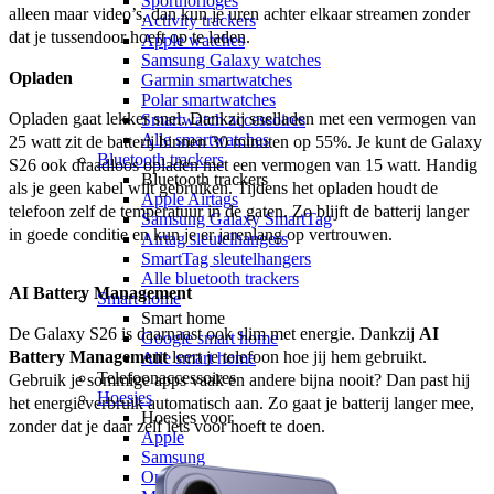
Sporthorloges
alleen maar video’s, dan kun je uren achter elkaar streamen zonder 
Activity trackers
dat je tussendoor hoeft op te laden.   
Apple watches
Samsung Galaxy watches
Opladen
Garmin smartwatches
Polar smartwatches
Opladen gaat lekker snel. Dankzij snelladen met een vermogen van 
Smartwatch accessoires
Alle smartwatches
25 watt zit de batterij binnen 30 minuten op 55%. Je kunt de Galaxy 
Bluetooth trackers
S26 ook draadloos opladen met een vermogen van 15 watt. Handig 
Bluetooth trackers
als je geen kabel wilt gebruiken. Tijdens het opladen houdt de 
Apple Airtags
telefoon zelf de temperatuur in de gaten. Zo blijft de batterij langer 
Samsung Galaxy SmartTag
in goede conditie en kun je er jarenlang op vertrouwen. 
Airtag sleutelhangers
SmartTag sleutelhangers
Alle bluetooth trackers
AI Battery Management
Smart home
Smart home
De Galaxy S26 is daarnaast ook slim met energie. Dankzij 
AI 
Google smart home
Battery Management
 leert je telefoon hoe jij hem gebruikt. 
Alle smart home
Telefoonaccessoires
Gebruik je sommige apps vaak en andere bijna nooit? Dan past hij 
Hoesjes
het energieverbruik automatisch aan. Zo gaat je batterij langer mee, 
Hoesjes voor
zonder dat je daar zelf iets voor hoeft te doen. 
Apple
Samsung
OnePlus