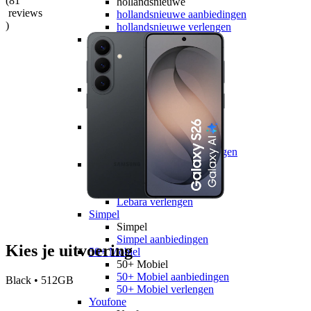
(
81
hollandsnieuwe
reviews
hollandsnieuwe aanbiedingen
)
hollandsnieuwe verlengen
Ben
Ben
Ben aanbiedingen
Ben verlengen
Simyo
Simyo
Simyo aanbiedingen
Budget Thuis
Budget Thuis
Budget Thuis aanbiedingen
Lebara
Lebara
Lebara aanbiedingen
Lebara verlengen
Simpel
Simpel
Simpel aanbiedingen
Kies je uitvoering
50+ Mobiel
50+ Mobiel
50+ Mobiel aanbiedingen
Black • 512GB
50+ Mobiel verlengen
Youfone