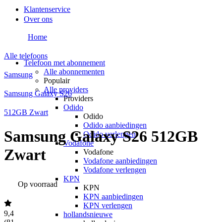
Klantenservice
Over ons
Home
Alle telefoons
Telefoon met abonnement
Alle abonnementen
Samsung
Populair
Alle providers
Samsung Galaxy S26
Providers
Odido
512GB Zwart
Odido
Odido aanbiedingen
Samsung Galaxy S26 512GB
Odido verlengen
Vodafone
Zwart
Vodafone
Vodafone aanbiedingen
Vodafone verlengen
KPN
Op voorraad
KPN
KPN aanbiedingen
KPN verlengen
9,4
hollandsnieuwe