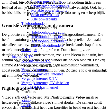
Laptop powerbanks
zijn. Denk bijvoorbeeld aan een artiest op het podium tijdens een 
Smartwatch powerbanks
festival of aan je kind dat scoort bij een voetbalwedstrijd. Ook helpt 
Portable power stations
beeldstabilisatie tegen trillingen, zodat je foto rustig en scherp blijft.
Solar powerbanks
Alle powerbanks
Telefoonhouders
Grootste verbetering van de camera
Telefoonhouders
Telefoonhouders auto
De grootste verbetering zit in de 12MP ultragroothoekcamera. Die 
Telefoonhouders fiets
heeft nu autofocus. Daardoor kan hij zelf scherpstellen. Je maakt 
Telefoonhouders bureau
niet alleen scherpe groepsfoto’s en mooie brede landschapsfoto’s, 
Alle telefoonhouders
maar kunt ook dichterbij fotograferen. Dat is handig voor 
Geheugen
detailfoto’s of kleine onderwerpen, zoals een bloem in de tuin, het 
Internet & TV
schuim op je cappuccino of een vlinder die op een blad zit. Dankzij 
Alle internet & TV
slimme 
AI
 worden ook vervormingen automatisch verminderd, 
Vergelijk Internet & TV
Vergelijk internet
zodat rechte lijnen ook echt recht blijven. Zo ziet je foto er natuurlijk 
Vergelijk glasvezel internet
uit en minder vervormd. 
Vergelijk internet & TV
Vergelijk internet, TV & bellen
5G Klik&Klaar internet
Nightography Video
Providers
KPN
Video’s zijn ook verbeterd. Met 
Nightography Video
 maak je 
Ziggo
helderdere en duidelijkere video’s in het donker. De camera zorgt 
Odido
ervoor dat je minder last hebt van korreltjes in beeld en past het licht 