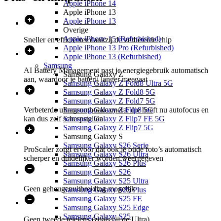
Apple iPhone 14
Apple iPhone 13
Apple iPhone 13
Overige
Apple iPhone 15 (Refurbished)
Sneller en efficiënter dankzij de verbeterde chip
Apple iPhone 13 Pro (Refurbished)
Apple iPhone 13 (Refurbished)
Samsung
AI Battery Management past je energiegebruik automatisch
Samsung Galaxy Z
aan, waardoor je batterij langer meegaat
Samsung Galaxy Z Fold8 Ultra 5G
Samsung Galaxy Z Fold8 5G
Samsung Galaxy Z Fold7 5G
Samsung Galaxy Z Flip8 5G
Verbeterde ultragroothoekcamera; die heeft nu autofocus en
Samsung Galaxy Z Flip7 FE 5G
kan dus zelf scherpstellen
Samsung Galaxy Z Flip7 5G
Samsung Galaxy S
Samsung Galaxy S26 Serie
ProScaler zorgt ervoor dat ook je oude foto’s automatisch
Samsung Galaxy S26 Ultra
scherper en duidelijker worden weergegeven
Samsung Galaxy S26 Plus
Samsung Galaxy S26
Samsung Galaxy S25 Ultra
Geen geheugenuitbreiding mogelijk
Samsung Galaxy S25 Plus
Samsung Galaxy S25 FE
Samsung Galaxy S25 Edge
Samsung Galaxy S25
Geen tweede telelens (zoals bij de Ultra)