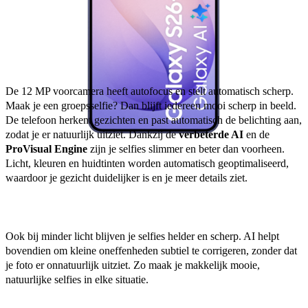
De 12 MP voorcamera heeft autofocus en stelt automatisch scherp. 
Maak je een groepsselfie? Dan blijft iedereen mooi scherp in beeld. 
De telefoon herkent gezichten en past automatisch de belichting aan, 
zodat je er natuurlijk uitziet. Dankzij de 
verbeterde AI
 en de 
ProVisual Engine
 zijn je selfies slimmer en beter dan voorheen. 
Licht, kleuren en huidtinten worden automatisch geoptimaliseerd, 
waardoor je gezicht duidelijker is en je meer details ziet. 
Ook bij minder licht blijven je selfies helder en scherp. AI helpt 
bovendien om kleine oneffenheden subtiel te corrigeren, zonder dat 
je foto er onnatuurlijk uitziet. Zo maak je makkelijk mooie, 
natuurlijke selfies in elke situatie. 