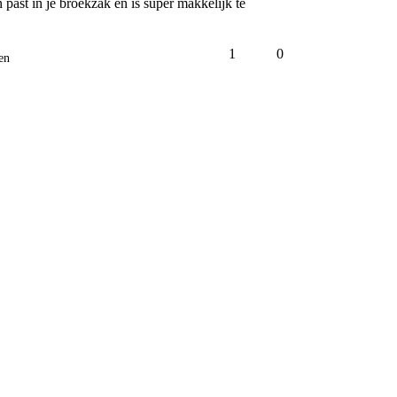
 past in je broekzak en is super makkelijk te 
1
0
en