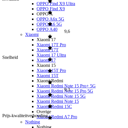
OPPO Find X9 Ultra
OPPO Find X9
OPPO A
OPPO A6x 5G
OPPO A6 5G
OPPO A40
9,6
Xiaomi
Xiaomi 17
Xiaomi 17T Pro
Xiaomi 17T
Xiaomi 17 Ultra
Snelheid
Xiaomi 17
Xiaomi 15
Xiaomi 15T Pro
Xiaomi 15T
Xiaomi Redmi
Xiaomi Redmi Note 15 Pro+ 5G
9,3
Xiaomi Redmi Note 15 Pro 5G
Xiaomi Redmi Note 15 5G
Xiaomi Redmi Note 15
Xiaomi Redmi 15C
Overige
Prijs-kwaliteitverhouding
Xiaomi Redmi A7 Pro
Nothing
Nothing