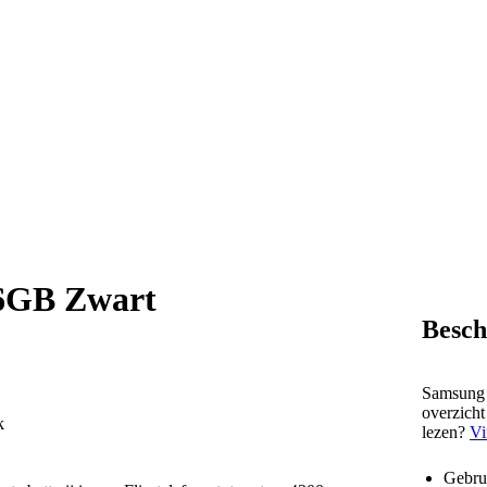
56GB Zwart
Besch
Samsung h
overzicht
k
lezen?
Vi
Gebrui