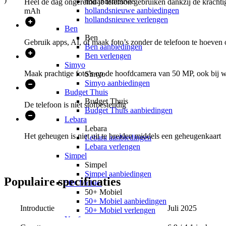
hollandsnieuwe
Heel de dag ongeremd je telefoon gebruiken dankzij de krachtigst
hollandsnieuwe aanbiedingen
mAh
hollandsnieuwe verlengen
Ben
Ben
Gebruik apps, AI, of maak foto’s zonder de telefoon te hoeven
Ben aanbiedingen
Ben verlengen
Simyo
Maak prachtige foto’s op de hoofdcamera van 50 MP, ook bij we
Simyo
Simyo aanbiedingen
Budget Thuis
Budget Thuis
De telefoon is niet stofbestendig
Budget Thuis aanbiedingen
Lebara
Lebara
Het geheugen is niet uit te breiden middels een geheugenkaart
Lebara aanbiedingen
Lebara verlengen
Simpel
Simpel
Simpel aanbiedingen
Populaire
specificaties
50+ Mobiel
50+ Mobiel
50+ Mobiel aanbiedingen
Introductie
Juli 2025
50+ Mobiel verlengen
Youfone