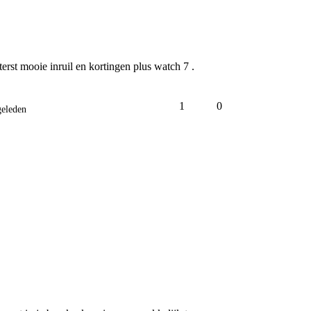
terst mooie inruil en kortingen plus watch 7 . 
1
0
eleden