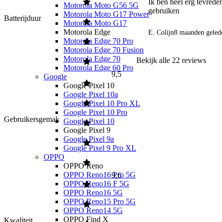
Ik ben heel erg tevreden
Motorola Moto G56 5G
gebruiken  
Motorola Moto G17 Power
Batterijduur
Motorola Moto G17
Motorola Edge
E. Colijn
8 maanden geled
Motorola Edge 70 Pro
Motorola Edge 70 Fusion
Motorola Edge 70
Bekijk alle
22
reviews
Motorola Edge 60 Pro
9,5
Google
Google Pixel 10
Google Pixel 10a
Google Pixel 10 Pro XL
Google Pixel 10 Pro
Gebruikersgemak
Google Pixel 10
Google Pixel 9
Google Pixel 9a
Google Pixel 9 Pro XL
OPPO
OPPO Reno
OPPO Reno16 Pro 5G
9,6
OPPO Reno16 F 5G
OPPO Reno16 5G
OPPO Reno15 Pro 5G
OPPO Reno14 5G
OPPO Find X
Kwaliteit