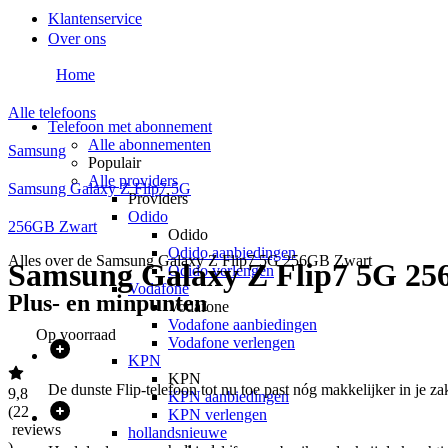
Klantenservice
Over ons
Home
Alle telefoons
Telefoon met abonnement
Alle abonnementen
Samsung
Populair
Alle providers
Samsung Galaxy Z Flip7 5G
Providers
Odido
256GB Zwart
Odido
Odido aanbiedingen
Alles over de
Samsung Galaxy Z Flip7 5G 256GB Zwart
Samsung Galaxy Z Flip7 5G 2
Odido verlengen
Vodafone
Plus- en minpunten
Vodafone
Vodafone aanbiedingen
Op voorraad
Vodafone verlengen
KPN
KPN
De dunste Flip-telefoon tot nu toe past nóg makkelijker in je za
9,8
KPN aanbiedingen
(
22
KPN verlengen
reviews
hollandsnieuwe
)