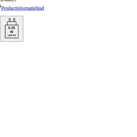
Productinformatieblad
5
-
25
W
USB PD