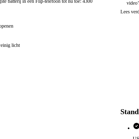
e batterij in een Flip-telefoon tot nu toe: 4300
video’
Stop d
Lees ver
Infini
Onthu
Ervaar
 openen
wanne
gram.
De ba
inig licht
zorgen
Tot 31
Maak p
ultra
Galaxy
maken
Benieuwd
Samsung 
Stand
US