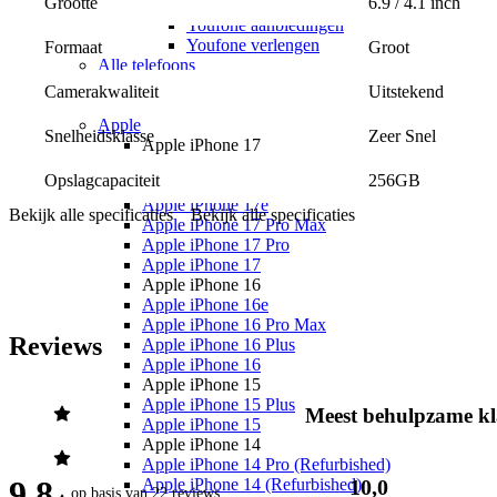
6.9 / 4.1 inch
Grootte
Youfone
Youfone aanbiedingen
Youfone verlengen
Groot
Formaat
Alle telefoons
Alle aanbiedingen
Uitstekend
Camerakwaliteit
Merken
Apple
Zeer Snel
Snelheidsklasse
Apple iPhone 17
Alle Apple iPhone 17
256GB
Opslagcapaciteit
Apple iPhone Air
Apple iPhone 17e
Bekijk alle specificaties
Bekijk alle specificaties
Apple iPhone 17 Pro Max
Apple iPhone 17 Pro
Apple iPhone 17
Apple iPhone 16
Apple iPhone 16e
Apple iPhone 16 Pro Max
Reviews
Apple iPhone 16 Plus
Apple iPhone 16
Apple iPhone 15
Apple iPhone 15 Plus
Meest behulpzame kl
Apple iPhone 15
Apple iPhone 14
Apple iPhone 14 Pro (Refurbished)
9,8
10,0
Apple iPhone 14 (Refurbished)
op basis van
22 reviews