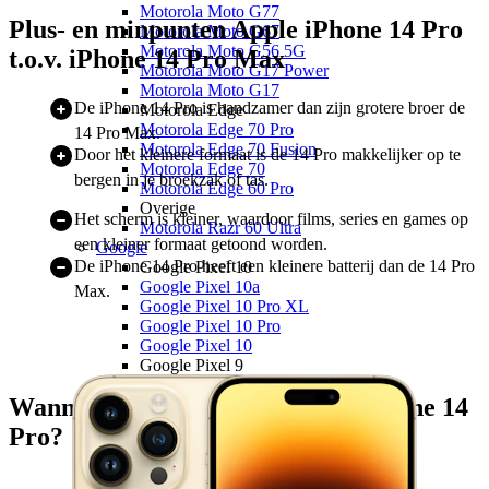
Motorola Moto G77
Plus- en minpunten Apple iPhone 14 Pro
Motorola Moto G67
Motorola Moto G56 5G
t.o.v. iPhone 14 Pro Max
Motorola Moto G17 Power
Motorola Moto G17
De iPhone 14 Pro is handzamer dan zijn grotere broer de
Motorola Edge
Motorola Edge 70 Pro
14 Pro Max.
Motorola Edge 70 Fusion
Door het kleinere formaat is de 14 Pro makkelijker op te
Motorola Edge 70
bergen in je broekzak of tas.
Motorola Edge 60 Pro
Overige
Het scherm is kleiner, waardoor films, series en games op
Motorola Razr 60 Ultra
een kleiner formaat getoond worden.
Google
De iPhone 14 Pro heeft een kleinere batterij dan de 14 Pro
Google Pixel 10
Google Pixel 10a
Max.
Google Pixel 10 Pro XL
Google Pixel 10 Pro
Google Pixel 10
Google Pixel 9
Google Pixel 9a
Wanneer kies je voor de Apple iPhone 14
Google Pixel 9 Pro XL
Overige
Pro?
Google Pixel 8a
OPPO
OPPO Reno