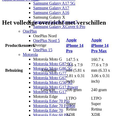
Samsung Galaxy A17 5G
Samsung Galaxy A17
Samsung Galaxy A16
Samsung Galaxy X
Het volledige overzicht met verschillen
Samsung Galaxy Xcover 7
Samsung Galaxy XCover 6 Pro
OnePlus
OnePlus Nord
Apple
Apple
OnePlus Nord 5
Overige
Productkenmerk
iPhone 14
iPhone 14
OnePlus 15
Pro
Pro Max
Motorola
Motorola Moto G
147.5 x
160.7 x
Motorola Moto G87 5G
71.5 x 7.9
77.6 x 7.9
Motorola Moto G86 5G
Behuizing
Afmeting
mm (5.81 x
mm (6.33 x
Motorola Moto G77
2.81 x 0.31
3.06 x 0.31
Motorola Moto G67
inch)
inch)
Motorola Moto G56 5G
Motorola Moto G17 Power
Gewicht
206 gram
240 gram
Motorola Moto G17
Motorola Edge
LTPO
LTPO
Motorola Edge 70 Pro
Super
Super
Motorola Edge 70 Fusion
Retina
Retina
Motorola Edge 70
XDR
XDR
Motorola Edge 60 Pro