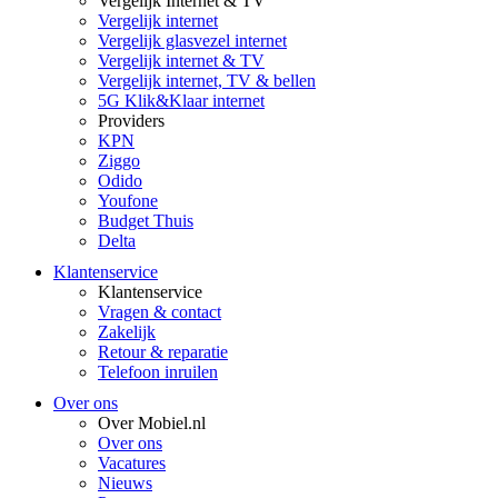
Vergelijk Internet & TV
Vergelijk internet
Vergelijk glasvezel internet
Vergelijk internet & TV
Vergelijk internet, TV & bellen
5G Klik&Klaar internet
Providers
KPN
Ziggo
Odido
Youfone
Budget Thuis
Delta
Klantenservice
Klantenservice
Vragen & contact
Zakelijk
Retour & reparatie
Telefoon inruilen
Over ons
Over Mobiel.nl
Over ons
Vacatures
Nieuws