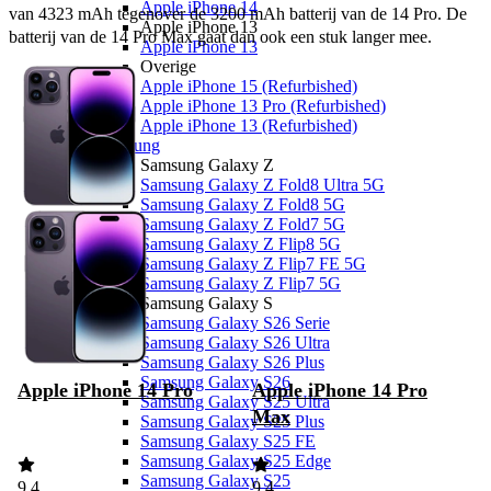
Apple iPhone 14
van 4323 mAh tegenover de 3200 mAh batterij van de 14 Pro. De 
Apple iPhone 13
batterij van de 14 Pro Max gaat dan ook een stuk langer mee. 
Apple iPhone 13
Overige
Apple iPhone 15 (Refurbished)
Apple iPhone 13 Pro (Refurbished)
Apple iPhone 13 (Refurbished)
Samsung
Samsung Galaxy Z
Samsung Galaxy Z Fold8 Ultra 5G
Samsung Galaxy Z Fold8 5G
Samsung Galaxy Z Fold7 5G
Samsung Galaxy Z Flip8 5G
Samsung Galaxy Z Flip7 FE 5G
Samsung Galaxy Z Flip7 5G
Samsung Galaxy S
Samsung Galaxy S26 Serie
Samsung Galaxy S26 Ultra
Samsung Galaxy S26 Plus
Samsung Galaxy S26
Apple iPhone 14 Pro
Apple iPhone 14 Pro
Samsung Galaxy S25 Ultra
Max
Samsung Galaxy S25 Plus
Samsung Galaxy S25 FE
Samsung Galaxy S25 Edge
Samsung Galaxy S25
9,4
9,4