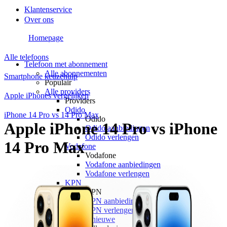
Klantenservice
Over ons
Homepage
Alle telefoons
Telefoon met abonnement
Alle abonnementen
Smartphone keuzehulp
Populair
Alle providers
Apple iPhones vergelijken
Providers
Odido
iPhone 14 Pro vs 14 Pro Max
Odido
Apple iPhone 14 Pro vs iPhone
Odido aanbiedingen
Odido verlengen
14 Pro Max
Vodafone
Vodafone
Vodafone aanbiedingen
Vodafone verlengen
KPN
KPN
KPN aanbiedingen
KPN verlengen
hollandsnieuwe