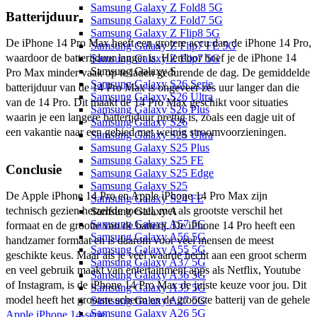
Samsung Galaxy Z Fold8 5G
Batterijduur
Samsung Galaxy Z Fold7 5G
Samsung Galaxy Z Flip8 5G
De iPhone 14 Pro Max heeft een grotere accu dan de iPhone 14 Pro, 
Samsung Galaxy Z Flip7 FE 5G
waardoor de batterijduur langer is. Hierdoor hoef je de iPhone 14 
Samsung Galaxy Z Flip7 5G
Samsung Galaxy S
Pro Max minder vaak op te laden gedurende de dag. De gemiddelde 
Samsung Galaxy S26 Serie
batterijduur van de 14 Pro Max is ongeveer zes uur langer dan die 
Samsung Galaxy S26 Ultra
van de 14 Pro. Dit maakt de 14 Pro Max geschikt voor situaties 
Samsung Galaxy S26 Plus
waarin je een langere batterijduur prettig is, zoals een dagje uit of 
Samsung Galaxy S26
een vakantie naar een gebied met weinig stroomvoorzieningen.
Samsung Galaxy S25 Ultra
Samsung Galaxy S25 Plus
Samsung Galaxy S25 FE
Conclusie
Samsung Galaxy S25 Edge
Samsung Galaxy S25
De Apple iPhone 14 Pro en Apple iPhone 14 Pro Max zijn 
Samsung Galaxy S24 FE
technisch gezien hetzelfde toestel, met als grootste verschil het 
Samsung Galaxy A
Samsung Galaxy A57 5G
formaat en de grootte van de batterij. De iPhone 14 Pro heeft een 
Samsung Galaxy A56 5G
handzamer formaat en is daarom voor veel mensen de meest 
Samsung Galaxy A55 5G
geschikte keus. Maar als je veel waarde hecht aan een groot scherm 
Samsung Galaxy A37 5G
en veel gebruik maakt van entertainment apps als Netflix, Youtube 
Samsung Galaxy A36 5G
of Instagram, is de iPhone 14 Pro Max de juiste keuze voor jou. Dit 
Samsung Galaxy A35 5G
model heeft het grootste scherm en de grootste batterij van de gehele 
Samsung Galaxy A27 5G
Samsung Galaxy A26 5G
Apple iPhone 14-serie
.