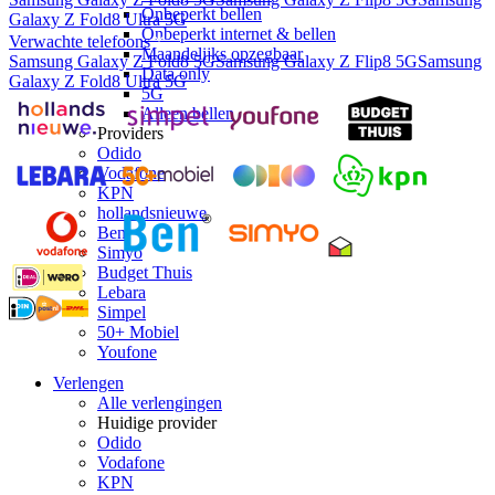
Onbeperkt bellen
Galaxy Z Fold8 Ultra 5G
Onbeperkt internet & bellen
Verwachte telefoons
Maandelijks opzegbaar
Samsung Galaxy Z Fold8 5G
Samsung Galaxy Z Flip8 5G
Samsung
Data only
Galaxy Z Fold8 Ultra 5G
5G
Alleen bellen
Providers
Odido
Vodafone
KPN
hollandsnieuwe
Ben
Simyo
Budget Thuis
Lebara
Simpel
50+ Mobiel
Youfone
Verlengen
Alle verlengingen
Huidige provider
Odido
Vodafone
KPN