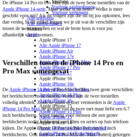
Youfone
De iPhone 14 Pro en Pro Max zijn de twee beste toestellen van de 
Youfone aanbiedingen
Apple iPhone 14-serie
. Maar welke is nu beter? Welke is meer 
Youfone verlengen
geschikt voor mij? Als dit vragen zijn die nu bij jou opkomen, lees 
Alle telefoons
dan verder. In dit artikel leggen we je uit wat de verschillen zijn 
Alle aanbiedingen
tussen de twee toestellen en wat de beste keus is voor jou 
Merken
Apple
afhankelijk van je wensen.
Apple iPhone 17
Alle Apple iPhone 17
Apple iPhone Air
Apple iPhone 17e
Verschillen tussen de iPhone 14 Pro en
Apple iPhone 17 Pro Max
Apple iPhone 17 Pro
Pro Max samengevat
Apple iPhone 17
Apple iPhone 16
Apple iPhone 16e
De 
Apple iPhone 14 Pro
 en Pro Max hebben twee grote verschillen: 
Apple iPhone 16 Pro Max
Apple iPhone 16 Plus
het beeldscherm en de batterij. Verder zijn de twee toestellen 
Apple iPhone 16
volledig identiek. Zoals de naam al doet vermoeden is de 
Apple 
Apple iPhone 15
iPhone 14 Pro Max
 de grotere van de twee met maar liefst een 6.7 
Apple iPhone 15 Plus
inch beeldscherm. Super handig voor mensen die een groter 
Apple iPhone 15
beeldscherm nodig hebben of veel films en series op hun telefoon 
Apple iPhone 14
kijken. De Apple iPhone 14 Pro beschikt over een 6.1 inch 
Apple iPhone 14 Pro (Refurbished)
Apple iPhone 14 (Refurbished)
beeldscherm. Ook heeft de 14 Pro Max de ‘Max’ batterij gekregen 