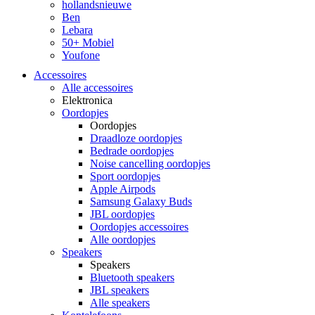
hollandsnieuwe
Ben
Lebara
50+ Mobiel
Youfone
Accessoires
Alle accessoires
Elektronica
Oordopjes
Oordopjes
Draadloze oordopjes
Bedrade oordopjes
Noise cancelling oordopjes
Sport oordopjes
Apple Airpods
Samsung Galaxy Buds
JBL oordopjes
Oordopjes accessoires
Alle oordopjes
Speakers
Speakers
Bluetooth speakers
JBL speakers
Alle speakers