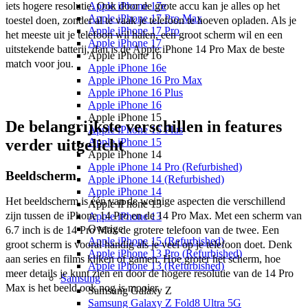
iets hogere resolutie. Ook door de grote accu kan je alles op het 
Apple iPhone 17e
Apple iPhone 17 Pro Max
toestel doen, zonder al te vaak je telefoon te hoeven opladen. Als je 
Apple iPhone 17 Pro
het meeste uit je telefoon wil halen, een groot scherm wil en een 
Apple iPhone 17
uitstekende batterij, dan is de Apple iPhone 14 Pro Max de beste 
Apple iPhone 16
match voor jou.
Apple iPhone 16e
Apple iPhone 16 Pro Max
Apple iPhone 16 Plus
Apple iPhone 16
Apple iPhone 15
De belangrijkste verschillen in features
Apple iPhone 15 Plus
verder uitgelicht
Apple iPhone 15
Apple iPhone 14
Apple iPhone 14 Pro (Refurbished)
Beeldscherm
Apple iPhone 14 (Refurbished)
Apple iPhone 14
Het beeldscherm is één van de weinige aspecten die verschillend 
Apple iPhone 13
zijn tussen de iPhone 14 Pro en de 14 Pro Max. Met een scherm van 
Apple iPhone 13
Overige
6.7 inch is de 14 Pro Max de grotere telefoon van de twee. Een 
Apple iPhone 15 (Refurbished)
groot scherm is vooral handig als je veel op je telefoon doet. Denk 
Apple iPhone 13 Pro (Refurbished)
aan series en films kijken of gamen. Hoe groter het scherm, hoe 
Apple iPhone 13 (Refurbished)
meer details je kunt zien en door de hogere resolutie van de 14 Pro 
Samsung
Max is het beeld ook nog is mooier. 
Samsung Galaxy Z
Samsung Galaxy Z Fold8 Ultra 5G