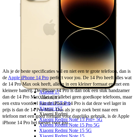
OPPO Reno16 Pro 5G
OPPO Reno16 F 5G
OPPO Reno16 5G
OPPO Reno15 Pro 5G
OPPO Find X
OPPO Find X9 Ultra
OPPO Find X9
OPPO A
OPPO A6x 5G
OPPO A6 5G
OPPO A40
Xiaomi
Xiaomi 17
Als je de beste specificaties wil en niet een te grote telefoon, dan is 
Xiaomi 17T Pro
de 
Apple iPhone 14 Pro
 perfect voor jou. De 14 Pro heeft alles wat 
Xiaomi 17T
de 14 Pro Max ook heeft, alleen in een kleiner formaat en met een 
Xiaomi 17 Ultra
kleinere batterij. De iPhone 14 Pro is dan ook een stuk handzamer 
Xiaomi 17
dan de 14 Pro Max. Het zijn allebei geen goedkope telefoons, maar 
Xiaomi 15
Xiaomi 15T Pro
een extra voordeel van de iPhone 14 Pro is dat deze wel lager in 
Xiaomi 15T
prijs is dan de 14 Pro Max. Dus als je op zoek bent naar een 
Xiaomi Redmi
telefoon met een goed formaat voor dagelijks gebruik, is de Apple 
Xiaomi Redmi Note 15 Pro+ 5G
iPhone 14 Pro het toestel voor jou.
Xiaomi Redmi Note 15 Pro 5G
Xiaomi Redmi Note 15 5G
Xiaomi Redmi Note 15