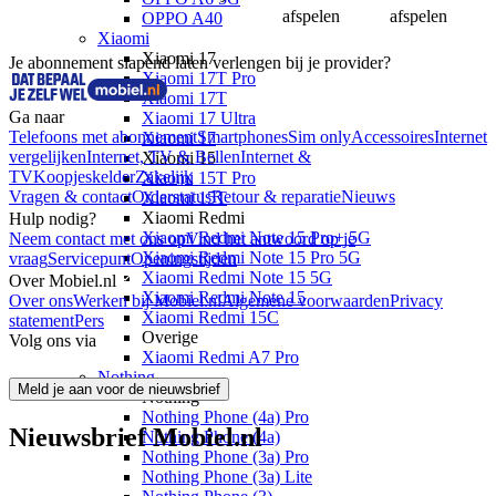
afspelen
afspelen
OPPO A40
Xiaomi
Xiaomi 17
Je abonnement slapend laten verlengen bij je provider?
Xiaomi 17T Pro
Xiaomi 17T
Ga naar
Xiaomi 17 Ultra
Telefoons met abonnement
Smartphones
Sim only
Accessoires
Internet
Xiaomi 17
vergelijken
Internet, TV & Bellen
Internet &
Xiaomi 15
TV
Koopjeskelder
Zakelijk
Xiaomi 15T Pro
Vragen & contact
Orderstatus
Retour & reparatie
Nieuws
Xiaomi 15T
Xiaomi Redmi
Hulp nodig?
Xiaomi Redmi Note 15 Pro+ 5G
Neem contact met ons op
Vind het antwoord op je
Xiaomi Redmi Note 15 Pro 5G
vraag
Servicepunt
Openingstijden
Xiaomi Redmi Note 15 5G
Over Mobiel.nl
Xiaomi Redmi Note 15
Over ons
Werken bij Mobiel.nl
Algemene voorwaarden
Privacy
Xiaomi Redmi 15C
statement
Pers
Overige
Volg ons via
Xiaomi Redmi A7 Pro
Nothing
Meld je aan voor de nieuwsbrief
Nothing
Nothing Phone (4a) Pro
Nieuwsbrief Mobiel.nl
Nothing Phone (4a)
Nothing Phone (3a) Pro
Nothing Phone (3a) Lite