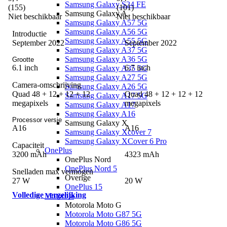
Samsung Galaxy S24 FE
(
155
)
(
101
)
Samsung Galaxy A
Niet beschikbaar
Niet beschikbaar
Samsung Galaxy A57 5G
Samsung Galaxy A56 5G
Introductie
Samsung Galaxy A55 5G
September 2022
September 2022
Samsung Galaxy A37 5G
Samsung Galaxy A36 5G
Grootte
6.1 inch
6.7 inch
Samsung Galaxy A35 5G
Samsung Galaxy A27 5G
Camera-omschrijving
Samsung Galaxy A26 5G
Quad 48 + 12 + 12 + 12
Quad 48 + 12 + 12 + 12
Samsung Galaxy A17 5G
megapixels
megapixels
Samsung Galaxy A17
Samsung Galaxy A16
Processor versie
Samsung Galaxy X
A16
A16
Samsung Galaxy Xcover 7
Samsung Galaxy XCover 6 Pro
Capaciteit
OnePlus
3200 mAh
4323 mAh
OnePlus Nord
OnePlus Nord 5
Snelladen max vermogen
Overige
27 W
20 W
OnePlus 15
Volledige vergelijking
Motorola
Motorola Moto G
Motorola Moto G87 5G
Motorola Moto G86 5G