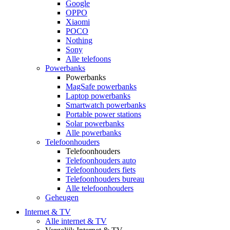
Google
OPPO
Xiaomi
POCO
Nothing
Sony
Alle telefoons
Powerbanks
Powerbanks
MagSafe powerbanks
Laptop powerbanks
Smartwatch powerbanks
Portable power stations
Solar powerbanks
Alle powerbanks
Telefoonhouders
Telefoonhouders
Telefoonhouders auto
Telefoonhouders fiets
Telefoonhouders bureau
Alle telefoonhouders
Geheugen
Internet & TV
Alle internet & TV