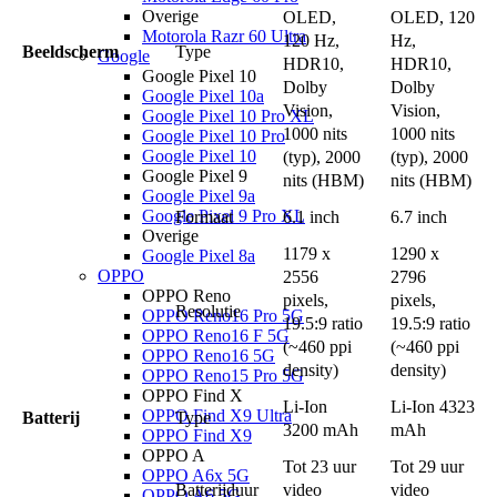
Overige
OLED,
OLED, 120
Motorola Razr 60 Ultra
120 Hz,
Hz,
Beeldscherm
Type
Google
HDR10,
HDR10,
Google Pixel 10
Dolby
Dolby
Google Pixel 10a
Vision,
Vision,
Google Pixel 10 Pro XL
1000 nits
1000 nits
Google Pixel 10 Pro
Google Pixel 10
(typ), 2000
(typ), 2000
Google Pixel 9
nits (HBM)
nits (HBM)
Google Pixel 9a
Google Pixel 9 Pro XL
Formaat
6.1 inch
6.7 inch
Overige
1179 x
1290 x
Google Pixel 8a
OPPO
2556
2796
OPPO Reno
pixels,
pixels,
Resolutie
OPPO Reno16 Pro 5G
19.5:9 ratio
19.5:9 ratio
OPPO Reno16 F 5G
(~460 ppi
(~460 ppi
OPPO Reno16 5G
density)
density)
OPPO Reno15 Pro 5G
OPPO Find X
Li-Ion
Li-Ion 4323
OPPO Find X9 Ultra
Batterij
Type
3200 mAh
mAh
OPPO Find X9
OPPO A
Tot 23 uur
Tot 29 uur
OPPO A6x 5G
Batterijduur
video
video
OPPO A6 5G