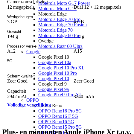
Camera-omschrijving
Motorola Moto G17 Power
12 megapixels
Dual 12 + 12 megapixels
Motorola Moto G17
Motorola Edge
Werkgeheugen
Motorola Edge 70 Pro
3 GB
4 GB
Motorola Edge 70 Fusion
Motorola Edge 70
Gewicht
Motorola Edge 60 Pro
194 g
174 g
Overige
Motorola Razr 60 Ultra
Processor versie
A12
A15
Google
Google Pixel 10
5G
Google Pixel 10a
Google Pixel 10 Pro XL
Google Pixel 10 Pro
Schermkwaliteit
Google Pixel 10
Zeer Goed
Zeer Goed
Google Pixel 9
Google Pixel 9a
Capaciteit
Google Pixel 9 Pro XL
2942 mAh
3240 mAh
OPPO
Volledige vergelijking
OPPO Reno
OPPO Reno16 Pro 5G
OPPO Reno16 F 5G
OPPO Reno16 5G
OPPO Reno15 Pro 5G
Plus- en minpunten Apple iPhone Xr t.o.v.
OPPO Reno15 5G