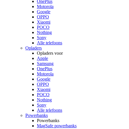
OnePlus
Motorola
Google
OPPO
Xiaomi
POCO
Nothing
Sony
Alle telefoons
Opladers
Opladers voor
Apple
Samsung
OnePlus
Motorola
Google
OPPO
Xiaomi
POCO
Nothing
Sony
Alle telefoons
Powerbanks
Powerbanks
MagSafe powerbanks