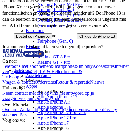
een telefoon doet wat hij moet doen en niet al te duur is? Dan is de 
Nothing Phone (4a) Pro
iPhone Xr een goede keuze. Wil jij juist genieten van nieuwe 
Nothing Phone (4a)
functionaliteiten en maakt geld daarbij minder uit? De iPhone 13 is 
Nothing Phone (3a) Pro
dan de telefoon die beter bij jou past. Deze telefoon is uitgerust met 
Nothing Phone (3a) Lite
Nothing Phone (3)
een A15 Bionic-chip en meerdere geavanceerde camera's.
Fairphone
Fairphone
Bestel de iPhone Xr
Of kies de iPhone 13
Fairphone (Gen. 6)
Realme
Je abonnement slapend laten verlengen bij je provider?
Realme
Realme GT 8 Pro
Ga naar
Realme GT 7 Pro
Telefoons met abonnement
Smartphones
Sim only
Accessoires
Internet
Telefoons
vergelijken
Internet, TV & Bellen
Internet &
Alle telefoons
TV
Koopjeskelder
Zakelijk
Merken
Vragen & contact
Orderstatus
Retour & reparatie
Nieuws
Apple
Hulp nodig?
Apple iPhone 17
Neem contact met ons op
Vind het antwoord op je
Alle Apple iPhone 17
vraag
Servicepunt
Openingstijden
Apple iPhone Air
Over Mobiel.nl
Apple iPhone 17e
Over ons
Werken bij Mobiel.nl
Algemene voorwaarden
Privacy
Apple iPhone 17 Pro Max
statement
Pers
Apple iPhone 17 Pro
Volg ons via
Apple iPhone 17
Apple iPhone 16