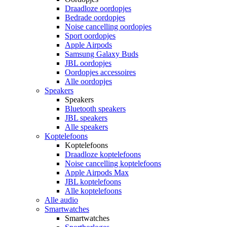
Draadloze oordopjes
Bedrade oordopjes
Noise cancelling oordopjes
Sport oordopjes
Apple Airpods
Samsung Galaxy Buds
JBL oordopjes
Oordopjes accessoires
Alle oordopjes
Speakers
Speakers
Bluetooth speakers
JBL speakers
Alle speakers
Koptelefoons
Koptelefoons
Draadloze koptelefoons
Noise cancelling koptelefoons
Apple Airpods Max
JBL koptelefoons
Alle koptelefoons
Alle audio
Smartwatches
Smartwatches