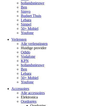
hollandsnieuwe
Ben
Simyo
Budget Thuis
Lebara
Simpel
50+ Mobiel
Youfone
Verlengen
Alle verlengingen
Huidige provider
Odido
Vodafone
KPN
hollandsnieuwe
Ben
Lebara
50+ Mobiel
Youfone
Accessoires
Alle accessoires
Elektronica
Oordopjes
Oordopjes