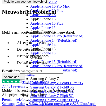
Meld je aan voor de nieuwsbrief
Apple iPhone 16e
Apple iPhone 16 Pro Max
Apple iPhone 16 Plus
Nieuwsbrief Mobiel.nl
Apple iPhone 16
Apple iPhone 15
Apple iPhone 15 Plus
Apple iPhone 15
Apple iPhone 14
Meld je aan voor onze maandelijkse nieuwsbrief:
Apple iPhone 14 Pro (Refurbished)
Apple iPhone 14 (Refurbished)
Als eerste op de hoogte
Apple iPhone 14
Apple iPhone 13
De beste aanbiedingen
Apple iPhone 13
Nieuwe smartphones
Overige
Apple iPhone 15 (Refurbished)
De laatste nieuwtjes
Apple iPhone 13 Pro (Refurbished)
Apple iPhone 13 (Refurbished)
E-mailadres
Samsung
Aanmelden
Samsung Galaxy Z
9
/10 op Trustpilot
Samsung Galaxy Z Fold8 Ultra 5G
77.451
reviews
Samsung Galaxy Z Fold8 5G
Mobiel.nl is een handelsmerk van Websend B.V.
Samsung Galaxy Z Fold7 5G
Alle prijzen zijn inclusief btw.
Samsung Galaxy Z Flip8 5G
Premium telefoons
Samsung Galaxy Z Flip7 FE 5G
Samsung Galaxy Z Fold8 5G
Samsung Galaxy S26 Ultra
Apple
Samsung Galaxy Z Flip7 5G