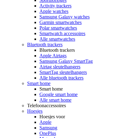
Sporthorloges
Activity trackers
Apple watches
Samsung Galaxy watches
Garmin smartwatches
Polar smartwatches
Smartwatch accessoires
Alle smartwatches
Bluetooth trackers
Bluetooth trackers
Apple Airtags
Samsung Galaxy SmartTag
Airtag sleutelhangers
SmartTag sleutelhangers
Alle bluetooth trackers
Smart home
Smart home
Google smart home
Alle smart home
Telefoonaccessoires
Hoesjes
Hoesjes voor
Apple
Samsung
OnePlus