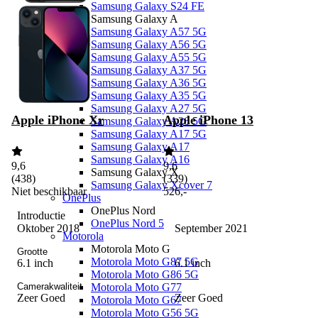
Samsung Galaxy S24 FE
Samsung Galaxy A
Samsung Galaxy A57 5G
Samsung Galaxy A56 5G
Samsung Galaxy A55 5G
Samsung Galaxy A37 5G
Samsung Galaxy A36 5G
Samsung Galaxy A35 5G
Samsung Galaxy A27 5G
Apple iPhone Xr
Apple iPhone 13
Samsung Galaxy A26 5G
Samsung Galaxy A17 5G
Samsung Galaxy A17
Samsung Galaxy A16
9,6
9,6
Samsung Galaxy X
(
438
)
(
339
)
Samsung Galaxy Xcover 7
Niet beschikbaar
526
,
-
OnePlus
OnePlus Nord
Introductie
OnePlus Nord 5
Oktober 2018
September 2021
Motorola
Motorola Moto G
Grootte
Motorola Moto G87 5G
6.1 inch
6.1 inch
Motorola Moto G86 5G
Camerakwaliteit
Motorola Moto G77
Zeer Goed
Zeer Goed
Motorola Moto G67
Motorola Moto G56 5G