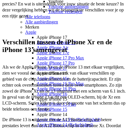
Youfone
precies? En wat is uiteindelijk voor jouw situatie de beste keuze? In 
Youfone aanbiedingen
deze vergelijking hebben wij de belangrijkste verschillen voor je op 
Youfone verlengen
een rijtje gezet.
Alle telefoons
Alle aanbiedingen
Merken
Apple
Apple iPhone 17
Verschillen tussen de iPhone Xr en de
Alle Apple iPhone 17
Apple iPhone Air
iPhone 13 samengevat
Apple iPhone 17e
Apple iPhone 17 Pro Max
Apple iPhone 17 Pro
Als we de Apple iPhone Xr en de iPhone 13 met elkaar vergelijken, 
Apple iPhone 17
zien we vooral dat de toestellen sterk van elkaar verschillen op 
Apple iPhone 16
Apple iPhone 16e
gebied van de chip, camerafuncties en de batterijcapaciteit. Er zijn 
Apple iPhone 16 Pro Max
echter ook overeenkomsten tussen deze twee smartphones. Zo zijn 
Apple iPhone 16 Plus
zowel de iPhone Xr als de 13 uitgerust met een scherm van 6.1 inch. 
Apple iPhone 16
In geval van de iPhone 13 is dit een OLED-scherm, bij de Xr een 
Apple iPhone 15
LCD-scherm. Series kijken is door de grootte van het scherm dus op 
Apple iPhone 15 Plus
beide telefoons een feestje. 
Apple iPhone 15
Apple iPhone 14
De iPhone 13 is uitgerust met de A15 Bionic-chip, die betere 
Apple iPhone 14 Pro (Refurbished)
Apple iPhone 14 (Refurbished)
prestaties levert dan de A12 Bionic-chip in de iPhone Xr. Doordat 