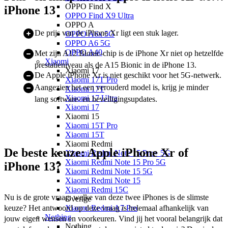
OPPO Find X
iPhone 13
OPPO Find X9 Ultra
OPPO A
De prijs van de iPhone Xr ligt een stuk lager.
OPPO A6x 5G
OPPO A6 5G
OPPO A40
Met zijn A12 Bionic-chip is de iPhone Xr niet op hetzelfde
Xiaomi
prestatieniveau als de A15 Bionic in de iPhone 13.
Xiaomi 17
De Apple iPhone Xr is niet geschikt voor het 5G-netwerk.
Xiaomi 17T Pro
Aangezien het een verouderd model is, krijg je minder
Xiaomi 17T
Xiaomi 17 Ultra
lang software- en beveiligingsupdates.
Xiaomi 17
Xiaomi 15
Xiaomi 15T Pro
Xiaomi 15T
Xiaomi Redmi
De beste keuze: Apple iPhone Xr of
Xiaomi Redmi Note 15 Pro+ 5G
Xiaomi Redmi Note 15 Pro 5G
iPhone 13?
Xiaomi Redmi Note 15 5G
Xiaomi Redmi Note 15
Xiaomi Redmi 15C
Nu is de grote vraag: welke van deze twee iPhones is de slimste 
Overige
Xiaomi Redmi A7 Pro
keuze? Het antwoord op deze vraag is helemaal afhankelijk van 
Nothing
jouw eigen wensen en voorkeuren. Vind jij het vooral belangrijk dat 
Nothing