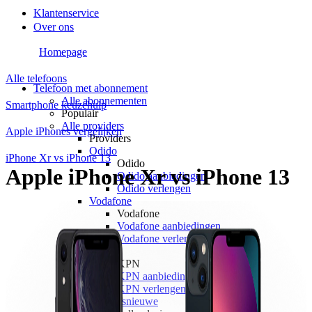
Klantenservice
Over ons
Homepage
Alle telefoons
Telefoon met abonnement
Alle abonnementen
Smartphone keuzehulp
Populair
Alle providers
Apple iPhones vergelijken
Providers
Odido
iPhone Xr vs iPhone 13
Odido
Apple iPhone Xr vs iPhone 13
Odido aanbiedingen
Odido verlengen
Vodafone
Vodafone
Vodafone aanbiedingen
Vodafone verlengen
KPN
KPN
KPN aanbiedingen
KPN verlengen
hollandsnieuwe