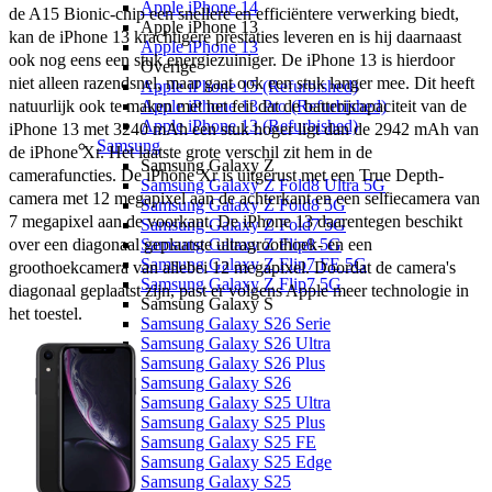
Apple iPhone 14
de A15 Bionic-chip een snellere en efficiëntere verwerking biedt, 
Apple iPhone 13
kan de iPhone 13 krachtigere prestaties leveren en is hij daarnaast 
Apple iPhone 13
ook nog eens een stuk energiezuiniger. De iPhone 13 is hierdoor 
Overige
niet alleen razendsnel, maar gaat ook een stuk langer mee. Dit heeft 
Apple iPhone 15 (Refurbished)
natuurlijk ook te maken met het feit dat de batterijcapaciteit van de 
Apple iPhone 13 Pro (Refurbished)
Apple iPhone 13 (Refurbished)
iPhone 13 met 3240 mAh een stuk hoger ligt dan de 2942 mAh van 
Samsung
de iPhone Xr. Het laatste grote verschil zit hem in de 
Samsung Galaxy Z
camerafuncties. De iPhone Xr is uitgerust met een True Depth-
Samsung Galaxy Z Fold8 Ultra 5G
camera met 12 megapixel aan de achterkant en een selfiecamera van 
Samsung Galaxy Z Fold8 5G
7 megapixel aan de voorkant. De iPhone 13 daarentegen beschikt 
Samsung Galaxy Z Fold7 5G
over een diagonaal geplaatste ultragroothoek- en een 
Samsung Galaxy Z Flip8 5G
Samsung Galaxy Z Flip7 FE 5G
groothoekcamera van allebei 12 megapixel. Doordat de camera's 
Samsung Galaxy Z Flip7 5G
diagonaal geplaatst zijn, past er volgens Apple meer technologie in 
Samsung Galaxy S
het toestel.
Samsung Galaxy S26 Serie
Samsung Galaxy S26 Ultra
Samsung Galaxy S26 Plus
Samsung Galaxy S26
Samsung Galaxy S25 Ultra
Samsung Galaxy S25 Plus
Samsung Galaxy S25 FE
Samsung Galaxy S25 Edge
Samsung Galaxy S25