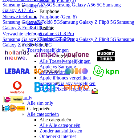
Nothing Phone (3)
Samsung Galaxy A57 5G
Samsung Galaxy A56 5G
Samsung
Fairphone
Galaxy A17 5G
Fairphone
Nieuwe telefoons
Fairphone (Gen. 6)
Samsung Galaxy Z Fold8 5G
Samsung Galaxy Z Flip8 5G
Samsung
Realme
Galaxy Z Fold8 Ultra 5G
Realme
Realme GT 8 Pro
Verwachte telefoons
Realme GT 7 Pro
Samsung Galaxy Z Fold8 5G
Samsung Galaxy Z Flip8 5G
Samsung
Keuzehulp
Galaxy Z Fold8 Ultra 5G
Toestelvergelijkingen
Toestelvergelijkingen
Alle Toestelvergelijkingen
Apple vs Samsung
iOS vs Android
Apple iPhones vergelijken
Samsung Galaxy vergelijken
Google Pixels vergelijken
Sim only
Alle sim only
Categorieën
Alle categorieën
Alle categorieën
Alle Alle categorieën
Zonder aansluitkosten
Onbeperkt internet