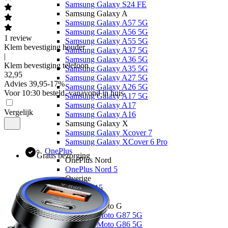
Samsung Galaxy S24 FE
Samsung Galaxy A
Samsung Galaxy A57 5G
Samsung Galaxy A56 5G
1
review
Samsung Galaxy A55 5G
Klem bevestiging houder
Samsung Galaxy A37 5G
|
Samsung Galaxy A36 5G
Klem bevestiging telefoon
Samsung Galaxy A35 5G
32
,
95
Samsung Galaxy A27 5G
Advies
39,95
-
17
%
Samsung Galaxy A26 5G
Voor 10:30 besteld, vanavond in huis
Samsung Galaxy A17 5G
Samsung Galaxy A17
Vergelijk
Samsung Galaxy A16
Samsung Galaxy X
Samsung Galaxy Xcover 7
Samsung Galaxy XCover 6 Pro
OnePlus
Gratis bezorging
OnePlus Nord
OnePlus Nord 5
Overige
OnePlus 15
Motorola
Motorola Moto G
Motorola Moto G87 5G
Motorola Moto G86 5G