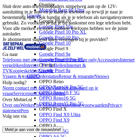
Overige
Sluit deze auto-telefoonopladers simpelweg aan op de 12V-
Motorola Razr 60 Ultra
aansluiting in je auto en je laadt je telefoon op terwijl je naar je 
Google
bestemming rijdt. Ook handig als je je telefoon als navigatiesysteem 
Google Pixel 10
gebruikt. Zo voorkom je dat je bij aankomst een lege telefoon hebt. 
Google Pixel 10a
Voor alle merken en typen mobiele telefoons hebben we de juiste 
Google Pixel 10 Pro XL
autolader.
Google Pixel 10 Pro
Je abonnement slapend laten verlengen bij je provider?
Google Pixel 10
Google Pixel 9
Google Pixel 9a
Ga naar
Google Pixel 9 Pro XL
Telefoons met abonnement
Smartphones
Sim only
Accessoires
Internet
Overige
vergelijken
Internet, TV & Bellen
Internet &
Google Pixel 8a
TV
Koopjeskelder
Zakelijk
OPPO
Vragen & contact
Orderstatus
Retour & reparatie
Nieuws
OPPO Reno
Hulp nodig?
OPPO Reno16 Pro 5G
Neem contact met ons op
Vind het antwoord op je
OPPO Reno16 F 5G
vraag
Servicepunt
Openingstijden
OPPO Reno16 5G
Over Mobiel.nl
OPPO Reno15 Pro 5G
Over ons
Werken bij Mobiel.nl
Algemene voorwaarden
Privacy
OPPO Find X
statement
Pers
OPPO Find X9 Ultra
Volg ons via
OPPO Find X9
OPPO A
Meld je aan voor de nieuwsbrief
OPPO A6x 5G
OPPO A6 5G