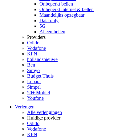
Onbeperkt bellen
Onbeperkt internet & bellen
Maandelijks opzegbaar
Data only
5G
Alleen bellen
Providers
Odido
Vodafone
KPN
hollandsnieuwe
Ben
Simyo
Budget Thuis
Lebara
Simpel
50+ Mobiel
Youfone
Verlengen
Alle verlengingen
Huidige provider
Odido
Vodafone
KPN