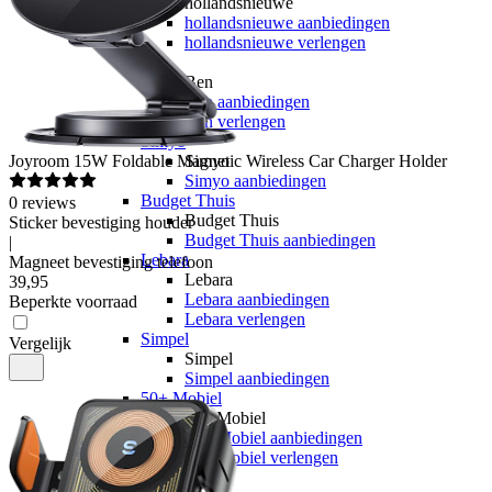
hollandsnieuwe
hollandsnieuwe aanbiedingen
hollandsnieuwe verlengen
Ben
Ben
Ben aanbiedingen
Ben verlengen
Simyo
Joyroom
15W Foldable Magnetic Wireless Car Charger Holder
Simyo
Simyo aanbiedingen
Budget Thuis
0
reviews
Budget Thuis
Sticker bevestiging houder
Budget Thuis aanbiedingen
|
Lebara
Magneet bevestiging telefoon
Lebara
39
,
95
Lebara aanbiedingen
Beperkte voorraad
Lebara verlengen
Simpel
Vergelijk
Simpel
Simpel aanbiedingen
50+ Mobiel
50+ Mobiel
50+ Mobiel aanbiedingen
50+ Mobiel verlengen
Youfone