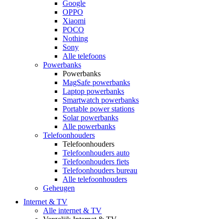
Google
OPPO
Xiaomi
POCO
Nothing
Sony
Alle telefoons
Powerbanks
Powerbanks
MagSafe powerbanks
Laptop powerbanks
Smartwatch powerbanks
Portable power stations
Solar powerbanks
Alle powerbanks
Telefoonhouders
Telefoonhouders
Telefoonhouders auto
Telefoonhouders fiets
Telefoonhouders bureau
Alle telefoonhouders
Geheugen
Internet & TV
Alle internet & TV