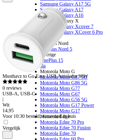
Samsung Galaxy A17 5G
Samsung Galaxy A17
Samsung Galaxy A16
Samsung Galaxy X
Samsung Galaxy Xcover 7
Samsung Galaxy XCover 6 Pro
OnePlus
OnePlus Nord
OnePlus Nord 5
Overige
OnePlus 15
Motorola
Motorola Moto G
Musthavz
to Go Easy USB Autolader 30W
Motorola Moto G87 5G
Motorola Moto G86 5G
0
reviews
Motorola Moto G77
USB-A, USB-C
Motorola Moto G67
|
Motorola Moto G56 5G
Wit
Motorola Moto G17 Power
14
,
95
Motorola Moto G17
Voor 10:30 besteld, vanavond in huis
Motorola Edge
Motorola Edge 70 Pro
Motorola Edge 70 Fusion
Vergelijk
Motorola Edge 70
Motorola Edge 60 Pro