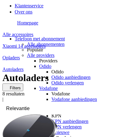
Klantenservice
Over ons
Homepage
Alle accessoires
Telefoon met abonnement
Alle abonnementen
Xiaomi 14 accessoires
Populair
Alle providers
Opladers
Providers
Odido
Autoladers
Odido
Autoladers
Odido aanbiedingen
Odido verlengen
Filters
Vodafone
8
resultaten
Vodafone
|
Vodafone aanbiedingen
Vodafone verlengen
KPN
KPN
KPN aanbiedingen
KPN verlengen
hollandsnieuwe