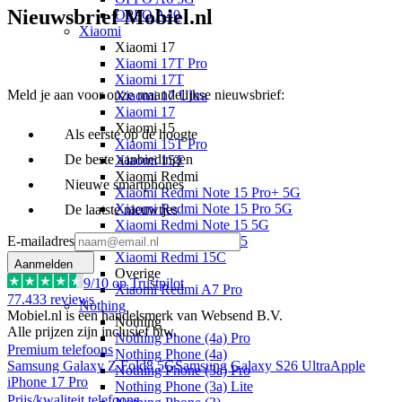
Nieuwsbrief Mobiel.nl
OPPO A40
Xiaomi
Xiaomi 17
Xiaomi 17T Pro
Xiaomi 17T
Meld je aan voor onze maandelijkse nieuwsbrief:
Xiaomi 17 Ultra
Xiaomi 17
Xiaomi 15
Als eerste op de hoogte
Xiaomi 15T Pro
De beste aanbiedingen
Xiaomi 15T
Xiaomi Redmi
Nieuwe smartphones
Xiaomi Redmi Note 15 Pro+ 5G
Xiaomi Redmi Note 15 Pro 5G
De laatste nieuwtjes
Xiaomi Redmi Note 15 5G
E-mailadres
Xiaomi Redmi Note 15
Xiaomi Redmi 15C
Aanmelden
Overige
9
/10 op Trustpilot
Xiaomi Redmi A7 Pro
77.433
reviews
Nothing
Mobiel.nl is een handelsmerk van Websend B.V.
Nothing
Alle prijzen zijn inclusief btw.
Nothing Phone (4a) Pro
Premium telefoons
Nothing Phone (4a)
Samsung Galaxy Z Fold8 5G
Samsung Galaxy S26 Ultra
Apple
Nothing Phone (3a) Pro
iPhone 17 Pro
Nothing Phone (3a) Lite
Prijs/kwaliteit telefoons