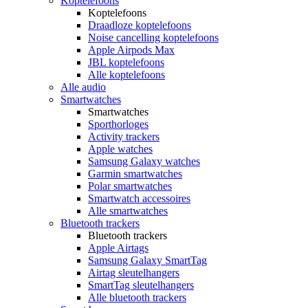
Koptelefoons
Koptelefoons
Draadloze koptelefoons
Noise cancelling koptelefoons
Apple Airpods Max
JBL koptelefoons
Alle koptelefoons
Alle audio
Smartwatches
Smartwatches
Sporthorloges
Activity trackers
Apple watches
Samsung Galaxy watches
Garmin smartwatches
Polar smartwatches
Smartwatch accessoires
Alle smartwatches
Bluetooth trackers
Bluetooth trackers
Apple Airtags
Samsung Galaxy SmartTag
Airtag sleutelhangers
SmartTag sleutelhangers
Alle bluetooth trackers