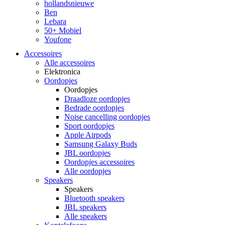
hollandsnieuwe
Ben
Lebara
50+ Mobiel
Youfone
Accessoires
Alle accessoires
Elektronica
Oordopjes
Oordopjes
Draadloze oordopjes
Bedrade oordopjes
Noise cancelling oordopjes
Sport oordopjes
Apple Airpods
Samsung Galaxy Buds
JBL oordopjes
Oordopjes accessoires
Alle oordopjes
Speakers
Speakers
Bluetooth speakers
JBL speakers
Alle speakers