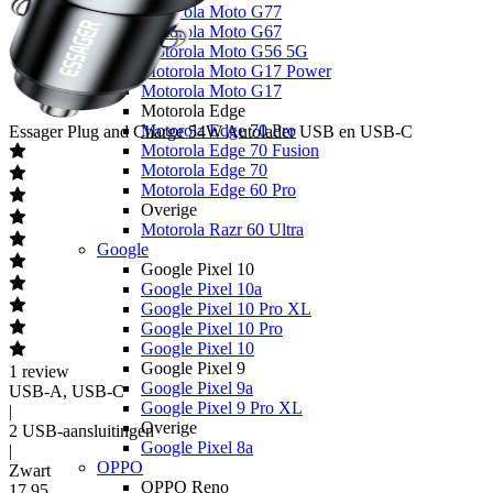
Motorola Moto G77
Motorola Moto G67
Motorola Moto G56 5G
Motorola Moto G17 Power
Motorola Moto G17
Motorola Edge
Motorola Edge 70 Pro
Essager
Plug and Charge 54W Autolader USB en USB-C
Motorola Edge 70 Fusion
Motorola Edge 70
Motorola Edge 60 Pro
Overige
Motorola Razr 60 Ultra
Google
Google Pixel 10
Google Pixel 10a
Google Pixel 10 Pro XL
Google Pixel 10 Pro
Google Pixel 10
Google Pixel 9
1
review
Google Pixel 9a
USB-A, USB-C
Google Pixel 9 Pro XL
|
Overige
2 USB-aansluitingen
Google Pixel 8a
|
OPPO
Zwart
OPPO Reno
17
,
95