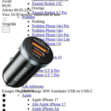
Zwart
Xiaomi Redmi 15C
69
,
95
Overige
Advies
89,95
-
22
%
Xiaomi Redmi A7 Pro
Voor 10:30 besteld, vanavond in huis
Nothing
Nothing
Vergelijk
Nothing Phone (4a) Pro
Nothing Phone (4a)
Nothing Phone (3a) Pro
Nothing Phone (3a) Lite
Nothing Phone (3)
Fairphone
Fairphone
Fairphone (Gen. 6)
Realme
Realme
Realme GT 8 Pro
Realme GT 7 Pro
Telefoons
Alle telefoons
Merken
Essager
Plug and Charge 30W Autolader USB en USB-C
Apple
Apple iPhone 17
Alle Apple iPhone 17
Apple iPhone Air