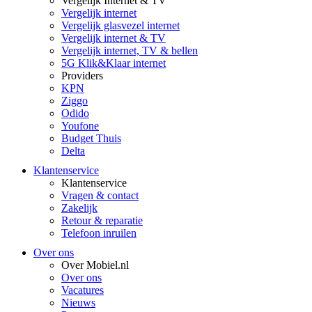
Vergelijk Internet & TV
Vergelijk internet
Vergelijk glasvezel internet
Vergelijk internet & TV
Vergelijk internet, TV & bellen
5G Klik&Klaar internet
Providers
KPN
Ziggo
Odido
Youfone
Budget Thuis
Delta
Klantenservice
Klantenservice
Vragen & contact
Zakelijk
Retour & reparatie
Telefoon inruilen
Over ons
Over Mobiel.nl
Over ons
Vacatures
Nieuws