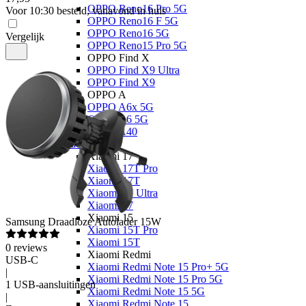
OPPO Reno16 Pro 5G
Voor 10:30 besteld, vanavond in huis
OPPO Reno16 F 5G
OPPO Reno16 5G
Vergelijk
OPPO Reno15 Pro 5G
OPPO Find X
OPPO Find X9 Ultra
OPPO Find X9
OPPO A
OPPO A6x 5G
OPPO A6 5G
OPPO A40
Xiaomi
Xiaomi 17
Xiaomi 17T Pro
Xiaomi 17T
Xiaomi 17 Ultra
Xiaomi 17
Xiaomi 15
Samsung
Draadloze Autolader 15W
Xiaomi 15T Pro
Xiaomi 15T
0
reviews
Xiaomi Redmi
USB-C
Xiaomi Redmi Note 15 Pro+ 5G
|
Xiaomi Redmi Note 15 Pro 5G
1 USB-aansluitingen
Xiaomi Redmi Note 15 5G
|
Xiaomi Redmi Note 15