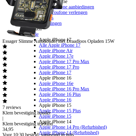
Youfone
Youfone aanbiedingen
Youfone verlengen
Alle telefoons
Alle aanbiedingen
Merken
Apple
Apple iPhone 17
Essager
Slimme Autohouder met Draadloos Opladen 15W
Alle Apple iPhone 17
Apple iPhone Air
Apple iPhone 17e
Apple iPhone 17 Pro Max
Apple iPhone 17 Pro
Apple iPhone 17
Apple iPhone 16
Apple iPhone 16e
Apple iPhone 16 Pro Max
Apple iPhone 16 Plus
Apple iPhone 16
Apple iPhone 15
7
reviews
Apple iPhone 15 Plus
Klem bevestiging houder
Apple iPhone 15
|
Apple iPhone 14
Klem bevestiging telefoon
Apple iPhone 14 Pro (Refurbished)
34
,
95
Apple iPhone 14 (Refurbished)
Voor 10:30 besteld, vanavond in huis