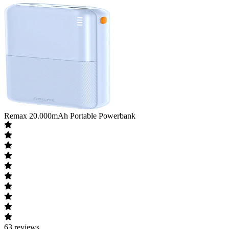
Remax
20.000mAh Portable Powerbank
63
reviews