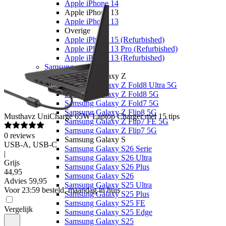
Apple iPhone 14
Apple iPhone 13
Apple iPhone 13
Overige
Apple iPhone 15 (Refurbished)
Apple iPhone 13 Pro (Refurbished)
Apple iPhone 13 (Refurbished)
Samsung
Samsung Galaxy Z
Samsung Galaxy Z Fold8 Ultra 5G
Samsung Galaxy Z Fold8 5G
Samsung Galaxy Z Fold7 5G
Samsung Galaxy Z Flip8 5G
Musthavz
UniCharge 65W Laptop Charger met 15 tips
Samsung Galaxy Z Flip7 FE 5G
Samsung Galaxy Z Flip7 5G
0
reviews
Samsung Galaxy S
USB-A, USB-C
Samsung Galaxy S26 Serie
|
Samsung Galaxy S26 Ultra
Grijs
Samsung Galaxy S26 Plus
44
,
95
Samsung Galaxy S26
Advies
59,95
Samsung Galaxy S25 Ultra
Voor 23:59 besteld, maandag in huis
Samsung Galaxy S25 Plus
Samsung Galaxy S25 FE
Vergelijk
Samsung Galaxy S25 Edge
Samsung Galaxy S25