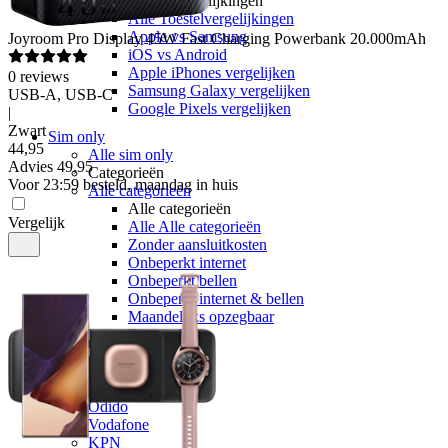
Toestelvergelijkingen
Alle Toestelvergelijkingen
Apple vs Samsung
Joyroom
Pro Display 45W Fast Charging Powerbank 20.000mAh
iOS vs Android
Apple iPhones vergelijken
0
reviews
Samsung Galaxy vergelijken
USB-A, USB-C
Google Pixels vergelijken
|
Zwart
Sim only
44
,
95
Alle sim only
Advies
49,95
Categorieën
Voor 23:59 besteld, maandag in huis
Alle categorieën
Alle categorieën
Vergelijk
Alle Alle categorieën
Zonder aansluitkosten
Onbeperkt internet
Onbeperkt bellen
Onbeperkt internet & bellen
Maandelijks opzegbaar
Data only
5G
Alleen bellen
Providers
Odido
Vodafone
KPN