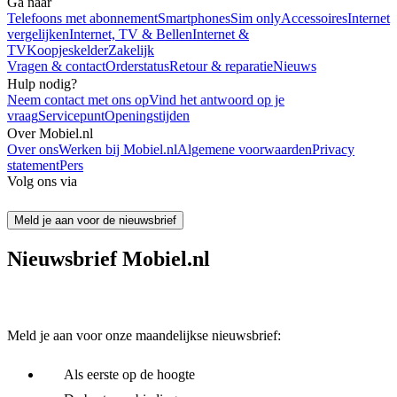
Ga naar
Telefoons met abonnement
Smartphones
Sim only
Accessoires
Internet
vergelijken
Internet, TV & Bellen
Internet &
TV
Koopjeskelder
Zakelijk
Vragen & contact
Orderstatus
Retour & reparatie
Nieuws
Hulp nodig?
Neem contact met ons op
Vind het antwoord op je
vraag
Servicepunt
Openingstijden
Over Mobiel.nl
Over ons
Werken bij Mobiel.nl
Algemene voorwaarden
Privacy
statement
Pers
Volg ons via
Meld je aan voor de nieuwsbrief
Nieuwsbrief Mobiel.nl
Meld je aan voor onze maandelijkse nieuwsbrief:
Als eerste op de hoogte