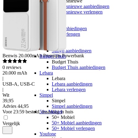
hollandsnieuwe
hollandsnieuwe aanbiedingen
hollandsnieuwe verlengen
Ben
Ben
Ben aanbiedingen
Ben verlengen
Simyo
Simyo
Simyo aanbiedingen
Benwis
20.000mAh Premium Powerbank
Budget Thuis
Budget Thuis
0
reviews
Budget Thuis aanbiedingen
20.000 mAh
Lebara
|
Lebara
USB-A, USB-C
Lebara aanbiedingen
|
Lebara verlengen
Wit
Simpel
39
,
95
Simpel
Advies
44,95
Simpel aanbiedingen
Voor 23:59 besteld, maandag in huis
50+ Mobiel
50+ Mobiel
50+ Mobiel aanbiedingen
Vergelijk
50+ Mobiel verlengen
Youfone