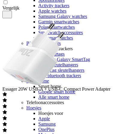
Sporthorloges
Activity trackers
Vergelijk
Apple watches
Samsung Galaxy watches
Garmin smartwatches
Polar smartwatches
Smartwatch accessoires
Alle smartwatches
Bluetooth trackers
Bluetooth trackers
Apple Airtags
Samsung Galaxy SmartTag
Airtag sleutelhangers
SmartTag sleutelhangers
Alle bluetooth trackers
Smart home
Smart home
Essager
20W USB-A + USB-C Compact Power Adapter
Google smart home
Alle smart home
Telefoonaccessoires
Hoesjes
Hoesjes voor
Apple
Samsung
OnePlus