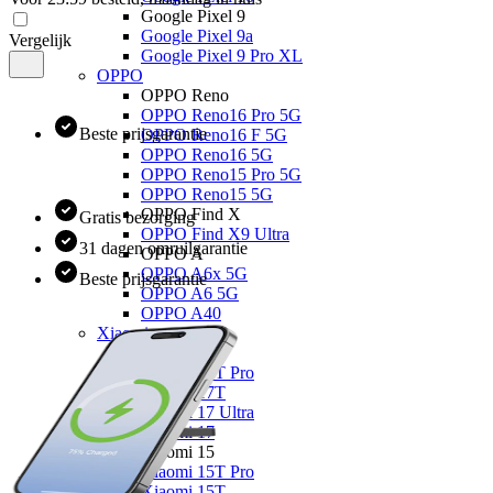
Google Pixel 9
Google Pixel 9a
Vergelijk
Google Pixel 9 Pro XL
OPPO
OPPO Reno
OPPO Reno16 Pro 5G
Beste prijsgarantie
OPPO Reno16 F 5G
OPPO Reno16 5G
OPPO Reno15 Pro 5G
OPPO Reno15 5G
OPPO Find X
Gratis bezorging
OPPO Find X9 Ultra
31 dagen omruilgarantie
OPPO A
OPPO A6x 5G
Beste prijsgarantie
OPPO A6 5G
OPPO A40
Xiaomi
Xiaomi 17
Xiaomi 17T Pro
Xiaomi 17T
Xiaomi 17 Ultra
Xiaomi 17
Xiaomi 15
Xiaomi 15T Pro
Xiaomi 15T