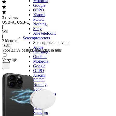
Motorola
Google
OPPO
Xiaomi
3
reviews
POCO
USB-A, USB-C
Nothing
|
Sony
Wit
Alle telefoons
|
Screenprotectors
2 kleuren
Screenprotectors voor
16
,
95
Apple
Voor 23:59 besteld, maandag in huis
Samsung
OnePlus
Vergelijk
Motorola
Google
OPPO
Xiaomi
POCO
Nothing
Sony
Alle telefoons
Kabels
Kabels voor
Apple
Samsung