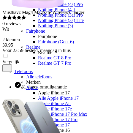
Nothing Phone (4a) Pro
Nothing Phone (4a)
Musthavz
Mag4 MagSafe Wireless Charger
Nothing Phone (3a) Pro
Nothing Phone (3a) Lite
0
reviews
Nothing Phone (3)
Wit
Fairphone
|
Fairphone
2 kleuren
Fairphone (Gen. 6)
39
,
95
Realme
Voor 23:59 besteld, maandag in huis
Realme
Realme GT 8 Pro
Vergelijk
Realme GT 7 Pro
Telefoons
Alle telefoons
Merken
31 dagen omruilgarantie
Apple
Apple iPhone 17
Alle Apple iPhone 17
Apple iPhone Air
Apple iPhone 17e
Apple iPhone 17 Pro Max
Apple iPhone 17 Pro
Apple iPhone 17
Apple iPhone 16