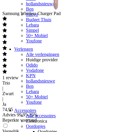
hollandsnieuwe
Ben
Samsung
Wireless Charger Pad
Simyo
Budget Thuis
Lebara
Simpel
50+ Mobiel
Youfone
Verlengen
Alle verlengingen
Huidige provider
Odido
Vodafone
KPN
1
review
hollandsnieuwe
Trio
Ben
|
Lebara
Zwart
50+ Mobiel
|
Youfone
Ja
74
,
95
Accessoires
Advies
99,95
-
25
%
Alle accessoires
Beperkte voorraad
Elektronica
Oordopjes
Vergelijk
Oordopjes