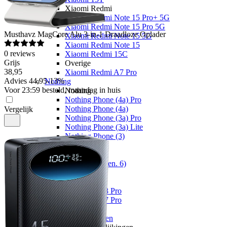
Xiaomi Redmi
Xiaomi Redmi Note 15 Pro+ 5G
Xiaomi Redmi Note 15 Pro 5G
Musthavz
MagCore Alu 3-in-1 Draadloze Oplader
Xiaomi Redmi Note 15 5G
Xiaomi Redmi Note 15
0
reviews
Xiaomi Redmi 15C
Grijs
Overige
38
,
95
Xiaomi Redmi A7 Pro
Advies
44,95
-
13
%
Nothing
Voor 23:59 besteld, maandag in huis
Nothing
Nothing Phone (4a) Pro
Nothing Phone (4a)
Vergelijk
Nothing Phone (3a) Pro
Nothing Phone (3a) Lite
Nothing Phone (3)
Fairphone
Fairphone
Fairphone (Gen. 6)
Realme
Realme
Realme GT 8 Pro
Realme GT 7 Pro
Keuzehulp
Toestelvergelijkingen