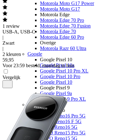
Motorola Moto G17 Power
Motorola Moto G17
Motorola Edge
Motorola Edge 70 Pro
Motorola Edge 70 Fusion
1
review
Motorola Edge 70
USB-A, USB-C
Motorola Edge 60 Pro
|
Overige
Zwart
Motorola Razr 60 Ultra
|
Google
2 kleuren
Google Pixel 10
59
,
95
Google Pixel 10a
Voor 23:59 besteld, maandag in huis
Google Pixel 10 Pro XL
Google Pixel 10 Pro
Vergelijk
Google Pixel 10
Google Pixel 9
Google Pixel 9a
Google Pixel 9 Pro XL
OPPO
OPPO Reno
OPPO Reno16 Pro 5G
OPPO Reno16 F 5G
OPPO Reno16 5G
OPPO Reno15 Pro 5G
OPPO Reno15 5G