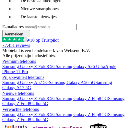
De beste aanbiedingen
Nieuwe smartphones
De laatste nieuwtjes
E-mailadres
Aanmelden
9
/10 op Trustpilot
77.451
reviews
Mobiel.nl is een handelsmerk van Websend B.V.
Alle prijzen zijn inclusief btw.
Premium telefoons
Samsung Galaxy Z Fold8 5G
Samsung Galaxy S26 Ultra
Apple
iPhone 17 Pro
Prijs/kwaliteit telefoons
Samsung Galaxy A57 5G
Samsung Galaxy A56 5G
Samsung
Galaxy A17 5G
Nieuwe telefoons
Samsung Galaxy Z Fold8 5G
Samsung Galaxy Z Flip8 5G
Samsung
Galaxy Z Fold8 Ultra 5G
Verwachte telefoons
Samsung Galaxy Z Fold8 5G
Samsung Galaxy Z Flip8 5G
Samsung
Galaxy Z Fold8 Ultra 5G