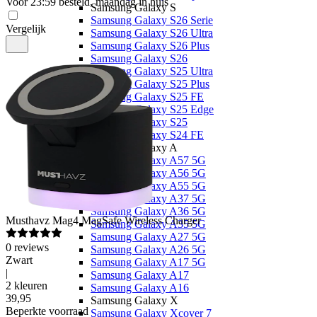
Voor 23:59 besteld, maandag in huis
Samsung Galaxy S
Samsung Galaxy S26 Serie
Vergelijk
Samsung Galaxy S26 Ultra
Samsung Galaxy S26 Plus
Samsung Galaxy S26
Samsung Galaxy S25 Ultra
Samsung Galaxy S25 Plus
Samsung Galaxy S25 FE
Samsung Galaxy S25 Edge
Samsung Galaxy S25
Samsung Galaxy S24 FE
Samsung Galaxy A
Samsung Galaxy A57 5G
Samsung Galaxy A56 5G
Samsung Galaxy A55 5G
Samsung Galaxy A37 5G
Samsung Galaxy A36 5G
Musthavz
Mag4 MagSafe Wireless Charger
Samsung Galaxy A35 5G
Samsung Galaxy A27 5G
0
reviews
Samsung Galaxy A26 5G
Zwart
Samsung Galaxy A17 5G
|
Samsung Galaxy A17
2 kleuren
Samsung Galaxy A16
39
,
95
Samsung Galaxy X
Beperkte voorraad
Samsung Galaxy Xcover 7