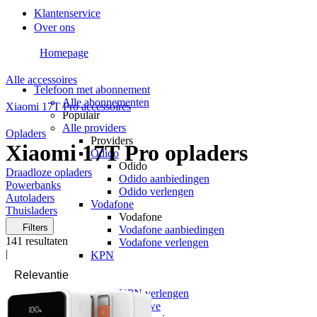
Klantenservice
Over ons
Homepage
Alle accessoires
Telefoon met abonnement
Alle abonnementen
Xiaomi 17T Pro accessoires
Populair
Alle providers
Opladers
Providers
Xiaomi 17T Pro opladers
Odido
Odido
Draadloze opladers
Odido aanbiedingen
Powerbanks
Odido verlengen
Autoladers
Vodafone
Thuisladers
Vodafone
Filters
Vodafone aanbiedingen
141
resultaten
Vodafone verlengen
|
KPN
KPN
KPN aanbiedingen
KPN verlengen
hollandsnieuwe