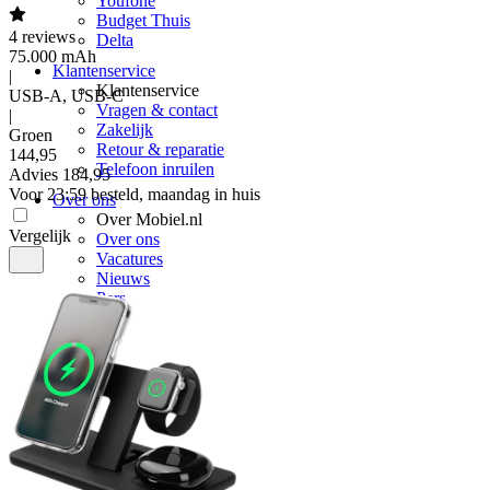
Youfone
Budget Thuis
4
reviews
Delta
75.000 mAh
Klantenservice
|
Klantenservice
USB-A, USB-C
Vragen & contact
|
Zakelijk
Groen
Retour & reparatie
144
,
95
Telefoon inruilen
Advies
184,95
Voor 23:59 besteld, maandag in huis
Over ons
Over Mobiel.nl
Vergelijk
Over ons
Vacatures
Nieuws
Pers