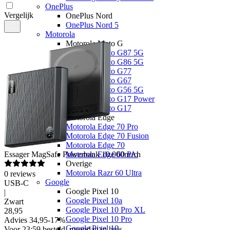
OnePlus
Vergelijk
OnePlus Nord
OnePlus Nord 5
Motorola
Motorola Moto G
Motorola Moto G87 5G
Motorola Moto G86 5G
Motorola Moto G77
Motorola Moto G67
Motorola Moto G56 5G
Motorola Moto G17 Power
Motorola Moto G17
Motorola Edge
Motorola Edge 70 Pro
Motorola Edge 70 Fusion
Motorola Edge 70
Essager
MagSafe Powerbank 10.000mAh
Motorola Edge 60 Pro
Overige
Motorola Razr 60 Ultra
0
reviews
Google
USB-C
Google Pixel 10
|
Google Pixel 10a
Zwart
Google Pixel 10 Pro XL
28
,
95
Google Pixel 10 Pro
Advies
34,95
-
17
%
Google Pixel 10
Voor 23:59 besteld, maandag in huis