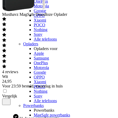
OnePlus
Motorola
Google
Musthavz
MagSafe Draadloze Oplader
OPPO
Xiaomi
POCO
Nothing
Sony
Alle telefoons
Opladers
Opladers voor
Apple
Samsung
OnePlus
Motorola
4
reviews
Google
Wit
OPPO
24
,
95
Xiaomi
Voor 23:59 besteld, maandag in huis
POCO
Nothing
Vergelijk
Sony
Alle telefoons
Powerbanks
Powerbanks
MagSafe powerbanks