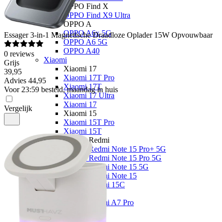
OPPO Find X
OPPO Find X9 Ultra
OPPO A
OPPO A6x 5G
Essager
3-in-1 Magnetische Draadloze Oplader 15W Opvouwbaar
OPPO A6 5G
OPPO A40
0
reviews
Xiaomi
Grijs
Xiaomi 17
39
,
95
Xiaomi 17T Pro
Advies
44,95
Xiaomi 17T
Voor 23:59 besteld, maandag in huis
Xiaomi 17 Ultra
Xiaomi 17
Vergelijk
Xiaomi 15
Xiaomi 15T Pro
Xiaomi 15T
Xiaomi Redmi
Xiaomi Redmi Note 15 Pro+ 5G
Xiaomi Redmi Note 15 Pro 5G
Xiaomi Redmi Note 15 5G
Xiaomi Redmi Note 15
Xiaomi Redmi 15C
Overige
Xiaomi Redmi A7 Pro
Nothing
Nothing