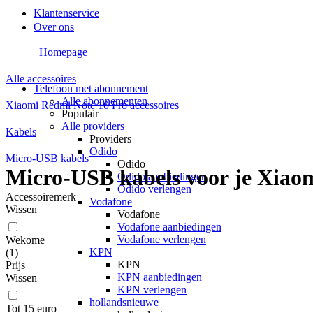
Klantenservice
Over ons
Homepage
Alle accessoires
Telefoon met abonnement
Alle abonnementen
Xiaomi Redmi Note 10 Pro accessoires
Populair
Alle providers
Kabels
Providers
Odido
Micro-USB kabels
Odido
Micro-USB kabels voor je Xiao
Odido aanbiedingen
Odido verlengen
Accessoiremerk
Vodafone
Wissen
Vodafone
Vodafone aanbiedingen
Vodafone verlengen
Wekome
KPN
(
1
)
KPN
Prijs
KPN aanbiedingen
Wissen
KPN verlengen
hollandsnieuwe
Tot 15 euro