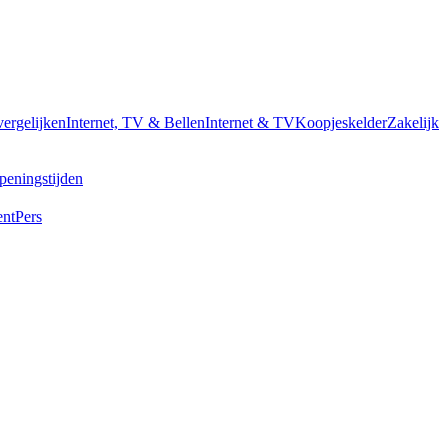
vergelijken
Internet, TV & Bellen
Internet & TV
Koopjeskelder
Zakelijk
peningstijden
ent
Pers