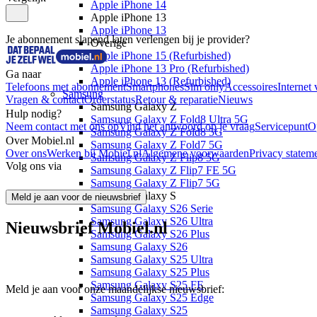
Apple iPhone 14
Apple iPhone 13
Apple iPhone 13
Je abonnement slapend laten verlengen bij je provider?
Overige
Apple iPhone 15 (Refurbished)
Apple iPhone 13 Pro (Refurbished)
Ga naar
Apple iPhone 13 (Refurbished)
Telefoons met abonnement
Smartphones
Sim only
Accessoires
Internet 
Samsung
Vragen & contact
Orderstatus
Retour & reparatie
Nieuws
Samsung Galaxy Z
Hulp nodig?
Samsung Galaxy Z Fold8 Ultra 5G
Neem contact met ons op
Vind het antwoord op je vraag
Servicepunt
O
Samsung Galaxy Z Fold8 5G
Over Mobiel.nl
Samsung Galaxy Z Fold7 5G
Over ons
Werken bij Mobiel.nl
Algemene voorwaarden
Privacy statem
Samsung Galaxy Z Flip8 5G
Volg ons via
Samsung Galaxy Z Flip7 FE 5G
Samsung Galaxy Z Flip7 5G
Samsung Galaxy S
Meld je aan voor de nieuwsbrief
Samsung Galaxy S26 Serie
Samsung Galaxy S26 Ultra
Nieuwsbrief Mobiel.nl
Samsung Galaxy S26 Plus
Samsung Galaxy S26
Samsung Galaxy S25 Ultra
Samsung Galaxy S25 Plus
Samsung Galaxy S25 FE
Meld je aan voor onze maandelijkse nieuwsbrief:
Samsung Galaxy S25 Edge
Samsung Galaxy S25