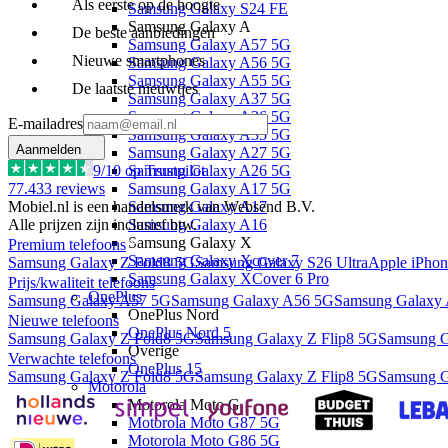
Als eerste op de hoogte
Samsung Galaxy S24 FE
Samsung Galaxy A
De beste aanbiedingen
Samsung Galaxy A57 5G
Nieuwe smartphones
Samsung Galaxy A56 5G
Samsung Galaxy A55 5G
De laatste nieuwtjes
Samsung Galaxy A37 5G
Samsung Galaxy A36 5G
E-mailadres
Samsung Galaxy A35 5G
Aanmelden
Samsung Galaxy A27 5G
9
/10 op Trustpilot
Samsung Galaxy A26 5G
77.433
reviews
Samsung Galaxy A17 5G
Mobiel.nl is een handelsmerk van Websend B.V.
Samsung Galaxy A17
Alle prijzen zijn inclusief btw.
Samsung Galaxy A16
Samsung Galaxy X
Premium telefoons
Samsung Galaxy Xcover 7
Samsung Galaxy Z Fold8 5G
Samsung Galaxy S26 Ultra
Apple iPhon
Samsung Galaxy XCover 6 Pro
Prijs/kwaliteit telefoons
OnePlus
Samsung Galaxy A57 5G
Samsung Galaxy A56 5G
Samsung Galaxy
OnePlus Nord
Nieuwe telefoons
OnePlus Nord 5
Samsung Galaxy Z Fold8 5G
Samsung Galaxy Z Flip8 5G
Samsung G
Overige
Verwachte telefoons
OnePlus 15
Samsung Galaxy Z Fold8 5G
Samsung Galaxy Z Flip8 5G
Samsung G
Motorola
Motorola Moto G
Motorola Moto G87 5G
Motorola Moto G86 5G