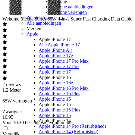
Youfone
Youfone aanbiedingen
Youfone verlengen
Alle telefoons
Wekome
Mecha Series 65W 4-in-1 Super Fast Charging Data Cable
Alle aanbiedingen
Merken
Apple
Apple iPhone 17
Alle Apple iPhone 17
Apple iPhone Air
Apple iPhone 17e
Apple iPhone 17 Pro Max
Apple iPhone 17 Pro
Apple iPhone 17
Apple iPhone 16
Apple iPhone 16e
2
reviews
Apple iPhone 16 Pro Max
1.2 Meter
Apple iPhone 16 Plus
|
Apple iPhone 16
65W vermogen
Apple iPhone 15
|
Apple iPhone 15 Plus
Zwartgeel
Apple iPhone 15
16
,
95
Apple iPhone 14
Voor 10:30 besteld, vanavond in huis
Apple iPhone 14 Pro (Refurbished)
Apple iPhone 14 (Refurbished)
Vergelijk