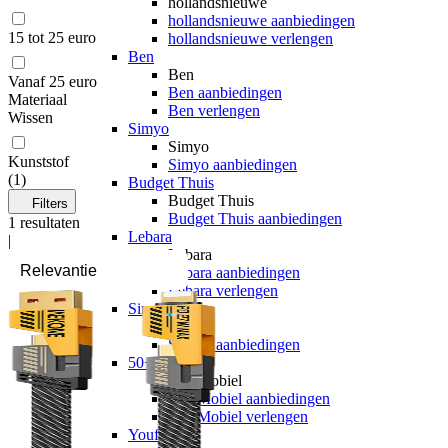
hollandsnieuwe
hollandsnieuwe aanbiedingen
15 tot 25 euro
hollandsnieuwe verlengen
Ben
Ben
Vanaf 25 euro
Ben aanbiedingen
Materiaal
Ben verlengen
Wissen
Simyo
Simyo
Kunststof
Simyo aanbiedingen
(
1
)
Budget Thuis
Budget Thuis
Filters
Budget Thuis aanbiedingen
1
resultaten
Lebara
|
Lebara
Lebara aanbiedingen
Lebara verlengen
Simpel
Simpel
Simpel aanbiedingen
50+ Mobiel
50+ Mobiel
50+ Mobiel aanbiedingen
50+ Mobiel verlengen
Youfone