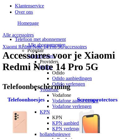
Klantenservice
Over ons
Homepage
Alle accessoires
Telefoon met abonnement
Alle abonnementen
Xiaomi Redmi Note 14 Pro 5G accessoires
Populair
Accessoires voor je Xiaomi
Alle providers
Providers
Redmi Note 14 Pro 5G
Odido
Odido
Odido aanbiedingen
Odido verlengen
Telefoonbescherming
Vodafone
Vodafone
Telefoonhoesjes
Screenprotectors
Vodafone aanbiedingen
Vodafone verlengen
KPN
KPN
KPN aanbiedingen
KPN verlengen
hollandsnieuwe