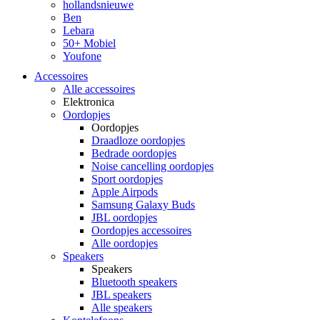
hollandsnieuwe
Ben
Lebara
50+ Mobiel
Youfone
Accessoires
Alle accessoires
Elektronica
Oordopjes
Oordopjes
Draadloze oordopjes
Bedrade oordopjes
Noise cancelling oordopjes
Sport oordopjes
Apple Airpods
Samsung Galaxy Buds
JBL oordopjes
Oordopjes accessoires
Alle oordopjes
Speakers
Speakers
Bluetooth speakers
JBL speakers
Alle speakers