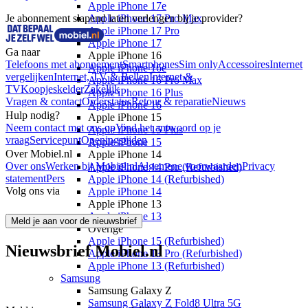
Apple iPhone 17e
Je abonnement slapend laten verlengen bij je provider?
Apple iPhone 17 Pro Max
Apple iPhone 17 Pro
Apple iPhone 17
Ga naar
Apple iPhone 16
Telefoons met abonnement
Smartphones
Sim only
Accessoires
Internet
Apple iPhone 16e
vergelijken
Internet, TV & Bellen
Internet &
Apple iPhone 16 Pro Max
TV
Koopjeskelder
Zakelijk
Apple iPhone 16 Plus
Vragen & contact
Orderstatus
Retour & reparatie
Nieuws
Apple iPhone 16
Hulp nodig?
Apple iPhone 15
Neem contact met ons op
Vind het antwoord op je
Apple iPhone 15 Plus
vraag
Servicepunt
Openingstijden
Apple iPhone 15
Over Mobiel.nl
Apple iPhone 14
Over ons
Werken bij Mobiel.nl
Algemene voorwaarden
Privacy
Apple iPhone 14 Pro (Refurbished)
statement
Pers
Apple iPhone 14 (Refurbished)
Volg ons via
Apple iPhone 14
Apple iPhone 13
Apple iPhone 13
Meld je aan voor de nieuwsbrief
Overige
Apple iPhone 15 (Refurbished)
Nieuwsbrief Mobiel.nl
Apple iPhone 13 Pro (Refurbished)
Apple iPhone 13 (Refurbished)
Samsung
Samsung Galaxy Z
Samsung Galaxy Z Fold8 Ultra 5G