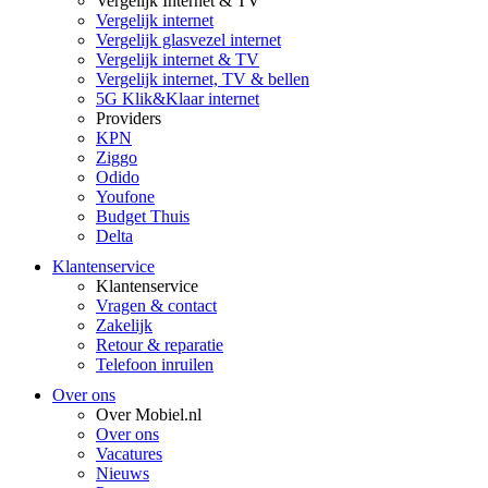
Vergelijk Internet & TV
Vergelijk internet
Vergelijk glasvezel internet
Vergelijk internet & TV
Vergelijk internet, TV & bellen
5G Klik&Klaar internet
Providers
KPN
Ziggo
Odido
Youfone
Budget Thuis
Delta
Klantenservice
Klantenservice
Vragen & contact
Zakelijk
Retour & reparatie
Telefoon inruilen
Over ons
Over Mobiel.nl
Over ons
Vacatures
Nieuws