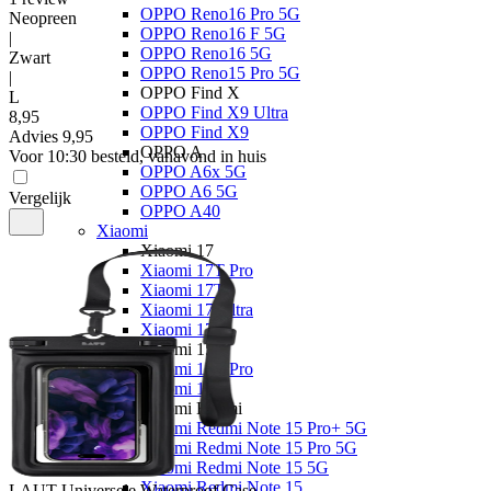
OPPO Reno16 Pro 5G
Neopreen
OPPO Reno16 F 5G
|
OPPO Reno16 5G
Zwart
OPPO Reno15 Pro 5G
|
OPPO Find X
L
OPPO Find X9 Ultra
8
,
95
OPPO Find X9
Advies
9,95
OPPO A
Voor 10:30 besteld, vanavond in huis
OPPO A6x 5G
OPPO A6 5G
Vergelijk
OPPO A40
Xiaomi
Xiaomi 17
Xiaomi 17T Pro
Xiaomi 17T
Xiaomi 17 Ultra
Xiaomi 17
Xiaomi 15
Xiaomi 15T Pro
Xiaomi 15T
Xiaomi Redmi
Xiaomi Redmi Note 15 Pro+ 5G
Xiaomi Redmi Note 15 Pro 5G
Xiaomi Redmi Note 15 5G
Xiaomi Redmi Note 15
LAUT
Universele Waterproof Case