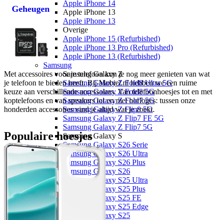
Apple iPhone 14
Geheugen
Apple iPhone 13
Apple iPhone 13
Overige
Apple iPhone 15 (Refurbished)
Apple iPhone 13 Pro (Refurbished)
Apple iPhone 13 (Refurbished)
Samsung
Met accessoires voor je telefoon kun je nog meer genieten van wat 
Samsung Galaxy Z
je telefoon te bieden heeft. Bij Mobiel.nl hebben we een ruime 
Samsung Galaxy Z Fold8 Ultra 5G
keuze aan verschillende accessoires. Van telefoonhoesjes tot en met 
Samsung Galaxy Z Fold8 5G
koptelefoons en van speakers tot en met horloges: tussen onze 
Samsung Galaxy Z Fold7 5G
honderden accessoires vind je altijd wat je zoekt. 
Samsung Galaxy Z Flip8 5G
Samsung Galaxy Z Flip7 FE 5G
Samsung Galaxy Z Flip7 5G
Populaire hoesjes
Samsung Galaxy S
Samsung Galaxy S26 Serie
Samsung Galaxy S26 Ultra
Samsung Galaxy S26 Plus
Samsung Galaxy S26
Samsung Galaxy S25 Ultra
Samsung Galaxy S25 Plus
Samsung Galaxy S25 FE
Samsung Galaxy S25 Edge
Samsung Galaxy S25