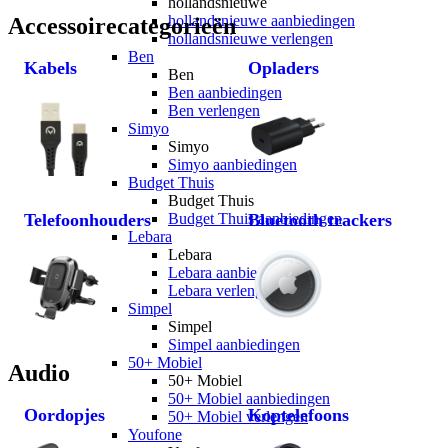
hollandsnieuwe
hollandsnieuwe aanbiedingen
Accessoirecategorieën
hollandsnieuwe verlengen
Ben
Kabels
Opladers
Ben
Ben aanbiedingen
Ben verlengen
Simyo
Simyo
Simyo aanbiedingen
Budget Thuis
Budget Thuis
Telefoonhouders
Budget Thuis aanbiedingen
Bluetooth trackers
Lebara
Lebara
Lebara aanbiedingen
Lebara verlengen
Simpel
Simpel
Simpel aanbiedingen
50+ Mobiel
Audio
50+ Mobiel
50+ Mobiel aanbiedingen
Oordopjes
Koptelefoons
50+ Mobiel verlengen
Youfone