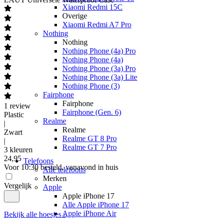
Xiaomi Redmi 15C
Overige
Xiaomi Redmi A7 Pro
Nothing
Nothing
Nothing Phone (4a) Pro
Nothing Phone (4a)
Nothing Phone (3a) Pro
Nothing Phone (3a) Lite
Nothing Phone (3)
Fairphone
Fairphone
1
review
Fairphone (Gen. 6)
Plastic
Realme
|
Realme
Zwart
Realme GT 8 Pro
|
Realme GT 7 Pro
3 kleuren
24
,
95
Telefoons
Voor 10:30 besteld, vanavond in huis
Alle telefoons
Merken
Vergelijk
Apple
Apple iPhone 17
Alle Apple iPhone 17
Apple iPhone Air
Bekijk alle hoesjes ›