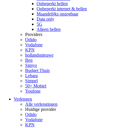
Onbeperkt bellen
Onbeperkt internet & bellen
Maandelijks opzegbaar
Data only
5G
Alleen bellen
Providers
Odido
Vodafone
KPN
hollandsnieuwe
Ben
Simyo
Budget Thuis
Lebara
Simpel
50+ Mobiel
Youfone
Verlengen
Alle verlengingen
Huidige provider
Odido
Vodafone
KPN