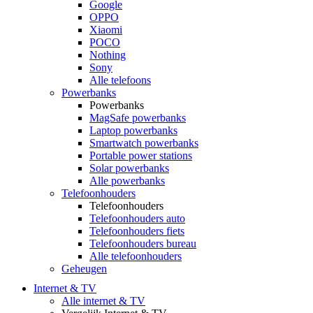
Google
OPPO
Xiaomi
POCO
Nothing
Sony
Alle telefoons
Powerbanks
Powerbanks
MagSafe powerbanks
Laptop powerbanks
Smartwatch powerbanks
Portable power stations
Solar powerbanks
Alle powerbanks
Telefoonhouders
Telefoonhouders
Telefoonhouders auto
Telefoonhouders fiets
Telefoonhouders bureau
Alle telefoonhouders
Geheugen
Internet & TV
Alle internet & TV