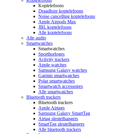
Koptelefoons
Koptelefoons
Draadloze koptelefoons
Noise cancelling koptelefoons
Apple Airpods Max
JBL koptelefoons
Alle koptelefoons
Alle audio
Smartwatches
Smartwatches
Sporthorloges
Activity trackers
Apple watches
Samsung Galaxy watches
Garmin smartwatches
Polar smartwatches
Smartwatch accessoires
Alle smartwatches
Bluetooth trackers
Bluetooth trackers
Apple Airtags
Samsung Galaxy SmartTag
Airtag sleutelhangers
SmartTag sleutelhangers
Alle bluetooth trackers