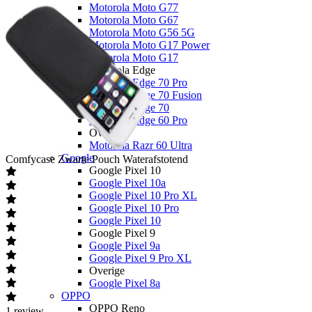
Motorola Moto G77
Motorola Moto G67
Motorola Moto G56 5G
Motorola Moto G17 Power
Motorola Moto G17
Motorola Edge
Motorola Edge 70 Pro
Motorola Edge 70 Fusion
Motorola Edge 70
Motorola Edge 60 Pro
Overige
Motorola Razr 60 Ultra
Google
Comfycase
Zwarte Pouch Waterafstotend
Google Pixel 10
Google Pixel 10a
Google Pixel 10 Pro XL
Google Pixel 10 Pro
Google Pixel 10
Google Pixel 9
Google Pixel 9a
Google Pixel 9 Pro XL
Overige
Google Pixel 8a
OPPO
OPPO Reno
1
review