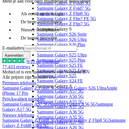
Meld je aan voor onze maandelijkse nieuwsbrief:
Samsung Galaxy Z Fold8 5G
Samsung Galaxy Z Fold7 5G
Samsung Galaxy Z Flip8 5G
Als eerste op de hoogte
Samsung Galaxy Z Flip7 FE 5G
De beste aanbiedingen
Samsung Galaxy Z Flip7 5G
Samsung Galaxy S
Nieuwe smartphones
Samsung Galaxy S26 Serie
De laatste nieuwtjes
Samsung Galaxy S26 Ultra
Samsung Galaxy S26 Plus
E-mailadres
Samsung Galaxy S26
Samsung Galaxy S25 Ultra
Aanmelden
Samsung Galaxy S25 Plus
9
/10 op Trustpilot
Samsung Galaxy S25 FE
77.433
reviews
Samsung Galaxy S25 Edge
Mobiel.nl is een handelsmerk van Websend B.V.
Samsung Galaxy S25
Alle prijzen zijn inclusief btw.
Samsung Galaxy S24 FE
Premium telefoons
Samsung Galaxy A
Samsung Galaxy Z Fold8 5G
Samsung Galaxy S26 Ultra
Apple
Samsung Galaxy A57 5G
iPhone 17 Pro
Samsung Galaxy A56 5G
Prijs/kwaliteit telefoons
Samsung Galaxy A55 5G
Samsung Galaxy A57 5G
Samsung Galaxy A56 5G
Samsung
Samsung Galaxy A37 5G
Galaxy A17 5G
Samsung Galaxy A36 5G
Nieuwe telefoons
Samsung Galaxy A35 5G
Samsung Galaxy Z Fold8 5G
Samsung Galaxy Z Flip8 5G
Samsung
Samsung Galaxy A27 5G
Galaxy Z Fold8 Ultra 5G
Samsung Galaxy A26 5G