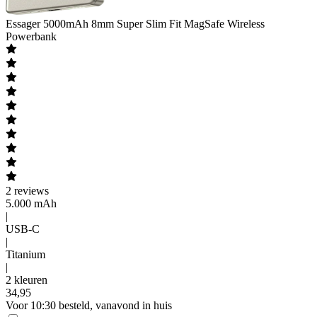
Essager
5000mAh 8mm Super Slim Fit MagSafe Wireless
Powerbank
2
reviews
5.000 mAh
|
USB-C
|
Titanium
|
2 kleuren
34
,
95
Voor 10:30 besteld, vanavond in huis