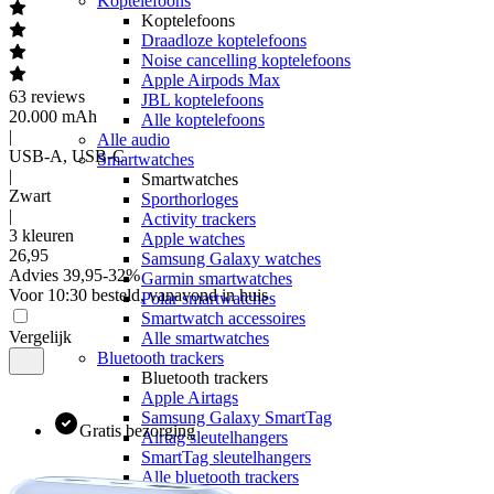
Koptelefoons
Koptelefoons
Draadloze koptelefoons
Noise cancelling koptelefoons
Apple Airpods Max
63
reviews
JBL koptelefoons
20.000 mAh
Alle koptelefoons
|
Alle audio
USB-A, USB-C
Smartwatches
|
Smartwatches
Zwart
Sporthorloges
|
Activity trackers
3 kleuren
Apple watches
26
,
95
Samsung Galaxy watches
Advies
39,95
-
32
%
Garmin smartwatches
Voor 10:30 besteld, vanavond in huis
Polar smartwatches
Smartwatch accessoires
Vergelijk
Alle smartwatches
Bluetooth trackers
Bluetooth trackers
Apple Airtags
Samsung Galaxy SmartTag
Gratis bezorging
Airtag sleutelhangers
SmartTag sleutelhangers
Alle bluetooth trackers