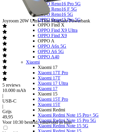
OPPO Reno16 Pro 5G
OPPO Reno16 F 5G
OPPO Reno16 5G
OPPO Reno15 Pro 5G
Joyroom
20W Ultra-Thin MagSafe Powerbank
OPPO Find X
OPPO Find X9 Ultra
OPPO Find X9
OPPO A
OPPO A6x 5G
OPPO A6 5G
OPPO A40
Xiaomi
Xiaomi 17
Xiaomi 17T Pro
Xiaomi 17T
Xiaomi 17 Ultra
5
reviews
Xiaomi 17
10.000 mAh
Xiaomi 15
|
Xiaomi 15T Pro
USB-C
Xiaomi 15T
|
Xiaomi Redmi
Grijs
Xiaomi Redmi Note 15 Pro+ 5G
49
,
95
Xiaomi Redmi Note 15 Pro 5G
Voor 10:30 besteld, vanavond in huis
Xiaomi Redmi Note 15 5G
Xiaomi Redmi Note 15