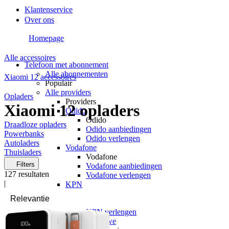
Klantenservice
Over ons
Homepage
Alle accessoires
Telefoon met abonnement
Alle abonnementen
Xiaomi 12 accessoires
Populair
Alle providers
Opladers
Providers
Xiaomi 12 opladers
Odido
Odido
Draadloze opladers
Odido aanbiedingen
Powerbanks
Odido verlengen
Autoladers
Vodafone
Thuisladers
Vodafone
Filters
Vodafone aanbiedingen
127
resultaten
Vodafone verlengen
|
KPN
KPN
KPN aanbiedingen
KPN verlengen
hollandsnieuwe