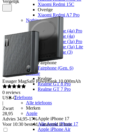
Vergelijk
Xiaomi Redmi 15C
Overige
Xiaomi Redmi A7 Pro
Nothing
Nothing
Nothing Phone (4a) Pro
Nothing Phone (4a)
Nothing Phone (3a) Pro
Nothing Phone (3a) Lite
Nothing Phone (3)
Fairphone
Fairphone
Fairphone (Gen. 6)
Realme
Realme
Essager
MagSafe Powerbank 10.000mAh
Realme GT 8 Pro
Realme GT 7 Pro
0
reviews
Telefoons
USB-C
Alle telefoons
|
Merken
Zwart
Apple
28
,
95
Apple iPhone 17
Advies
34,95
-
17
%
Alle Apple iPhone 17
Voor 10:30 besteld, vanavond in huis
Apple iPhone Air