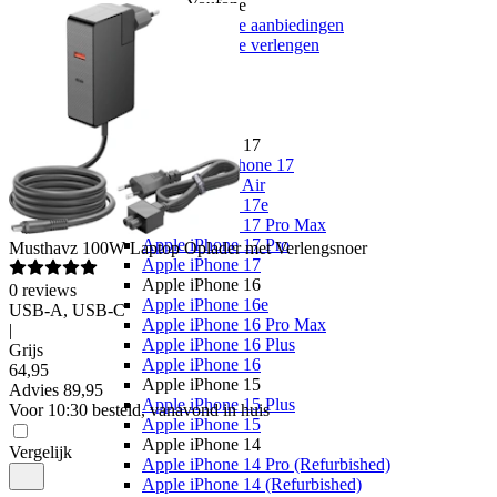
Youfone
Youfone aanbiedingen
Youfone verlengen
Alle telefoons
Alle aanbiedingen
Merken
Apple
Apple iPhone 17
Alle Apple iPhone 17
Apple iPhone Air
Apple iPhone 17e
Apple iPhone 17 Pro Max
Apple iPhone 17 Pro
Musthavz
100W Laptop Oplader met Verlengsnoer
Apple iPhone 17
Apple iPhone 16
0
reviews
Apple iPhone 16e
USB-A, USB-C
Apple iPhone 16 Pro Max
|
Apple iPhone 16 Plus
Grijs
Apple iPhone 16
64
,
95
Apple iPhone 15
Advies
89,95
Apple iPhone 15 Plus
Voor 10:30 besteld, vanavond in huis
Apple iPhone 15
Apple iPhone 14
Vergelijk
Apple iPhone 14 Pro (Refurbished)
Apple iPhone 14 (Refurbished)