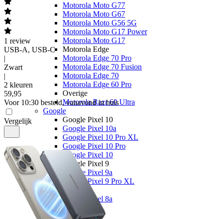
Motorola Moto G77
Motorola Moto G67
Motorola Moto G56 5G
Motorola Moto G17 Power
Motorola Moto G17
1
review
Motorola Edge
USB-A, USB-C
Motorola Edge 70 Pro
|
Motorola Edge 70 Fusion
Zwart
Motorola Edge 70
|
Motorola Edge 60 Pro
2 kleuren
Overige
59
,
95
Motorola Razr 60 Ultra
Voor 10:30 besteld, vanavond in huis
Google
Google Pixel 10
Vergelijk
Google Pixel 10a
Google Pixel 10 Pro XL
Google Pixel 10 Pro
Google Pixel 10
Google Pixel 9
Google Pixel 9a
Google Pixel 9 Pro XL
Overige
Google Pixel 8a
OPPO
OPPO Reno