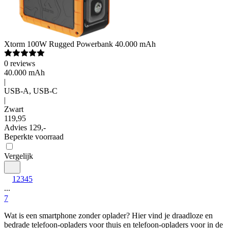
Xtorm
100W Rugged Powerbank 40.000 mAh
0
reviews
40.000 mAh
|
USB-A, USB-C
|
Zwart
119
,
95
Advies
129,-
Beperkte voorraad
Vergelijk
1
2
3
4
5
...
7
Wat is een smartphone zonder oplader? Hier vind je draadloze en 
bedrade telefoon-opladers voor thuis en telefoon-opladers voor in de 