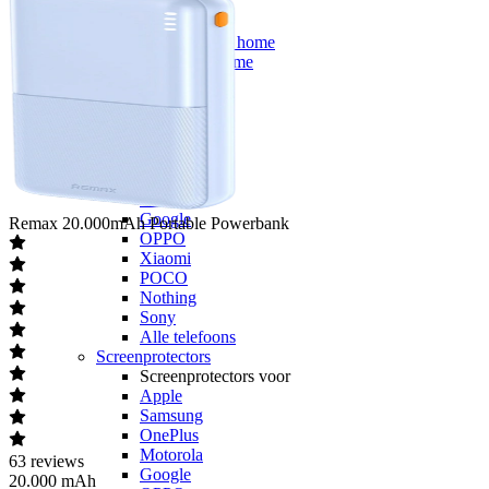
Smart home
Smart home
Google smart home
Alle smart home
Telefoonaccessoires
Hoesjes
Hoesjes voor
Apple
Samsung
OnePlus
Motorola
Google
Remax
20.000mAh Portable Powerbank
OPPO
Xiaomi
POCO
Nothing
Sony
Alle telefoons
Screenprotectors
Screenprotectors voor
Apple
Samsung
OnePlus
Motorola
63
reviews
Google
20.000 mAh