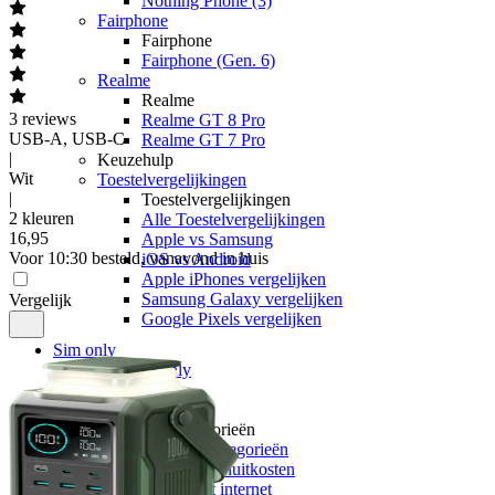
Nothing Phone (3)
Fairphone
Fairphone
Fairphone (Gen. 6)
Realme
Realme
3
reviews
Realme GT 8 Pro
USB-A, USB-C
Realme GT 7 Pro
|
Keuzehulp
Wit
Toestelvergelijkingen
|
Toestelvergelijkingen
2 kleuren
Alle Toestelvergelijkingen
16
,
95
Apple vs Samsung
Voor 10:30 besteld, vanavond in huis
iOS vs Android
Apple iPhones vergelijken
Samsung Galaxy vergelijken
Vergelijk
Google Pixels vergelijken
Sim only
Alle sim only
Categorieën
Alle categorieën
Alle categorieën
Alle Alle categorieën
Zonder aansluitkosten
Onbeperkt internet