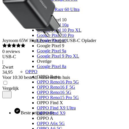
Overige
Motorola Razr 60 Ultra
Google
Google Pixel 10
Google Pixel 10a
Google Pixel 10 Pro XL
Google Pixel 10 Pro
Joyroom
65W High Power Output USB-C Oplader
Google Pixel 10
Google Pixel 9
Google Pixel 9a
0
reviews
Google Pixel 9 Pro XL
USB-C
Overige
|
Google Pixel 8a
Zwart
OPPO
34
,
95
OPPO Reno
Voor 10:30 besteld, vanavond in huis
OPPO Reno16 Pro 5G
OPPO Reno16 F 5G
Vergelijk
OPPO Reno16 5G
OPPO Reno15 Pro 5G
OPPO Find X
OPPO Find X9 Ultra
Beste prijsgarantie
OPPO Find X9
OPPO A
OPPO A6x 5G
OPPO A6 5G