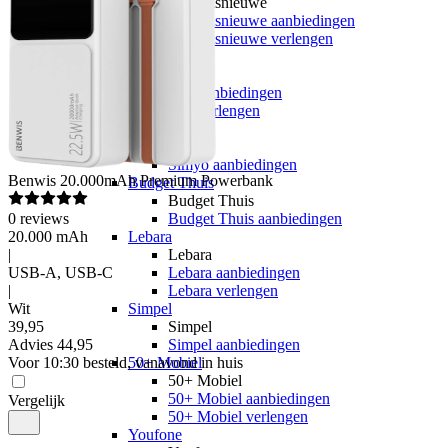
hollandsnieuwe
hollandsnieuwe aanbiedingen
hollandsnieuwe verlengen
Ben
Ben
Ben aanbiedingen
Ben verlengen
Simyo
Simyo
Simyo aanbiedingen
Benwis
20.000mAh Premium Powerbank
Budget Thuis
Budget Thuis
0
reviews
Budget Thuis aanbiedingen
20.000 mAh
Lebara
|
Lebara
USB-A, USB-C
Lebara aanbiedingen
|
Lebara verlengen
Wit
Simpel
39
,
95
Simpel
Advies
44,95
Simpel aanbiedingen
Voor 10:30 besteld, vanavond in huis
50+ Mobiel
50+ Mobiel
50+ Mobiel aanbiedingen
Vergelijk
50+ Mobiel verlengen
Youfone