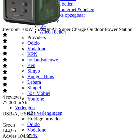
Onbeperkt bellen
Onbeperkt internet & bellen
Maandelijks opzegbaar
Data only
5G
Joyroom
100W 75.000mAh Super Charge Outdoor Power Station
Alleen bellen
Providers
Odido
Vodafone
KPN
hollandsnieuwe
Ben
Simyo
Budget Thuis
Lebara
Simpel
50+ Mobiel
4
reviews
Youfone
75.000 mAh
Verlengen
|
Alle verlengingen
USB-A, USB-C
Huidige provider
|
Odido
Groen
Vodafone
144
,
95
KPN
Advies
184,95