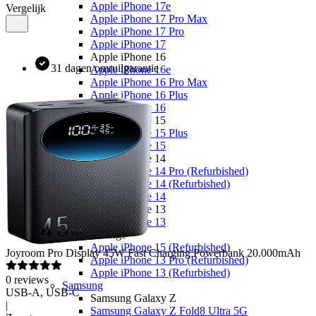
Apple iPhone 17e
Vergelijk
Apple iPhone 17 Pro Max
Apple iPhone 17 Pro
Apple iPhone 17
Apple iPhone 16
31 dagen omruilgarantie
Apple iPhone 16e
Apple iPhone 16 Pro Max
Apple iPhone 16 Plus
Apple iPhone 16
Apple iPhone 15
Apple iPhone 15 Plus
Apple iPhone 15
Apple iPhone 14
Apple iPhone 14 Pro (Refurbished)
Apple iPhone 14 (Refurbished)
Apple iPhone 14
Apple iPhone 13
Apple iPhone 13
Overige
Apple iPhone 15 (Refurbished)
Joyroom
Pro Display 45W Fast Charging Powerbank 20.000mAh
Apple iPhone 13 Pro (Refurbished)
Apple iPhone 13 (Refurbished)
0
reviews
Samsung
USB-A, USB-C
Samsung Galaxy Z
|
Samsung Galaxy Z Fold8 Ultra 5G