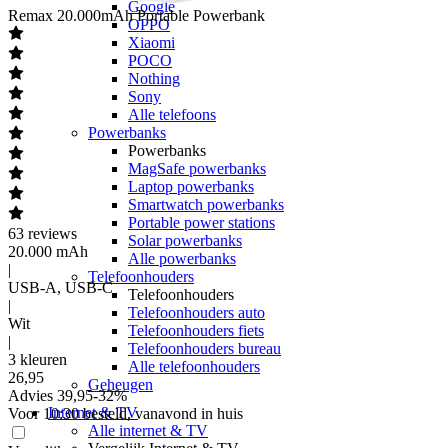
Google
Remax
20.000mAh Portable Powerbank
OPPO
Xiaomi
POCO
Nothing
Sony
Alle telefoons
Powerbanks
Powerbanks
MagSafe powerbanks
Laptop powerbanks
Smartwatch powerbanks
Portable power stations
63
reviews
Solar powerbanks
20.000 mAh
Alle powerbanks
|
Telefoonhouders
USB-A, USB-C
Telefoonhouders
|
Telefoonhouders auto
Wit
Telefoonhouders fiets
|
Telefoonhouders bureau
3 kleuren
Alle telefoonhouders
26
,
95
Geheugen
Advies
39,95
-
32
%
Internet & TV
Voor 10:30 besteld, vanavond in huis
Alle internet & TV