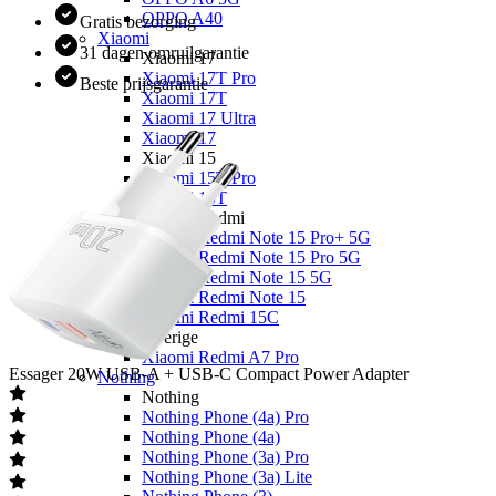
OPPO A40
Gratis bezorging
Xiaomi
31 dagen omruilgarantie
Xiaomi 17
Xiaomi 17T Pro
Beste prijsgarantie
Xiaomi 17T
Xiaomi 17 Ultra
Xiaomi 17
Xiaomi 15
Xiaomi 15T Pro
Xiaomi 15T
Xiaomi Redmi
Xiaomi Redmi Note 15 Pro+ 5G
Xiaomi Redmi Note 15 Pro 5G
Xiaomi Redmi Note 15 5G
Xiaomi Redmi Note 15
Xiaomi Redmi 15C
Overige
Xiaomi Redmi A7 Pro
Essager
20W USB-A + USB-C Compact Power Adapter
Nothing
Nothing
Nothing Phone (4a) Pro
Nothing Phone (4a)
Nothing Phone (3a) Pro
Nothing Phone (3a) Lite