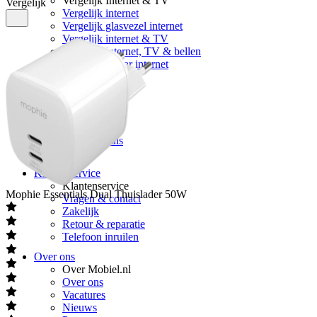
Vergelijk Internet & TV
Vergelijk
Vergelijk internet
Vergelijk glasvezel internet
Vergelijk internet & TV
Vergelijk internet, TV & bellen
5G Klik&Klaar internet
Providers
KPN
Ziggo
Odido
Youfone
Budget Thuis
Delta
Klantenservice
Klantenservice
Mophie
Essentials Dual Thuislader 50W
Vragen & contact
Zakelijk
Retour & reparatie
Telefoon inruilen
Over ons
Over Mobiel.nl
Over ons
Vacatures
Nieuws