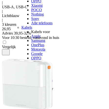
OPPO
|
Xiaomi
USB-A, USB-C
POCO
|
Nothing
Lichtblauw
Sony
|
Alle telefoons
3 kleuren
Kabels
26
,
95
Kabels voor
Advies
39,95
-
32
%
Apple
Voor 10:30 besteld, vanavond in huis
Samsung
OnePlus
Vergelijk
Motorola
Google
OPPO
Xiaomi
POCO
Nothing
Sony
Alle telefoons
Opladers
Opladers voor
Apple
Samsung
OnePlus
Motorola