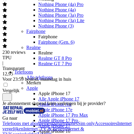
Nothing Phone (4a) Pro
Nothing Phone (4a)
Nothing Phone (3a) Pro
Nothing Phone (3a) Lite
Nothing Phone (3)
Fairphone
Fairphone
Fairphone (Gen. 6)
Realme
230
reviews
Realme
TPU
Realme GT 8 Pro
|
Realme GT 7 Pro
Transparant
Telefoons
12
,
95
Alle telefoons
Voor 23:59 besteld, maandag in huis
Merken
Apple
Vergelijk
Apple iPhone 17
Alle Apple iPhone 17
Je abonnement slapend laten verlengen bij je provider?
Apple iPhone Air
Apple iPhone 17e
Apple iPhone 17 Pro Max
Ga naar
Apple iPhone 17 Pro
Telefoons met abonnement
Smartphones
Sim only
Accessoires
Internet
Apple iPhone 17
vergelijken
Internet, TV & Bellen
Internet &
Apple iPhone 16