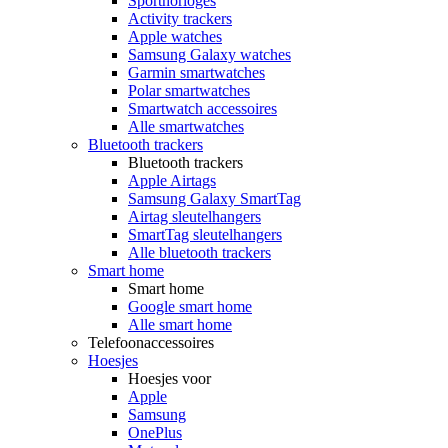
Sporthorloges
Activity trackers
Apple watches
Samsung Galaxy watches
Garmin smartwatches
Polar smartwatches
Smartwatch accessoires
Alle smartwatches
Bluetooth trackers
Bluetooth trackers
Apple Airtags
Samsung Galaxy SmartTag
Airtag sleutelhangers
SmartTag sleutelhangers
Alle bluetooth trackers
Smart home
Smart home
Google smart home
Alle smart home
Telefoonaccessoires
Hoesjes
Hoesjes voor
Apple
Samsung
OnePlus