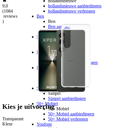
hollandsnieuwe
9,0
hollandsnieuwe aanbiedingen
(
1084
hollandsnieuwe verlengen
reviews
Ben
)
Ben
Ben aanbiedingen
Ben verlengen
Simyo
Simyo
Simyo aanbiedingen
Budget Thuis
Budget Thuis
Budget Thuis aanbiedingen
Lebara
Lebara
Lebara aanbiedingen
Lebara verlengen
Simpel
Simpel
Simpel aanbiedingen
50+ Mobiel
Kies je uitvoering
50+ Mobiel
50+ Mobiel aanbiedingen
Transparant
50+ Mobiel verlengen
Kleur
Youfone