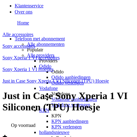
Klantenservice
Over ons
Home
Alle accessoires
Telefoon met abonnement
Alle abonnementen
Sony accessoires
Populair
Alle providers
Sony Xperia 1 VI accessoires
Providers
Odido
Sony Xperia 1 VI Hoesjes
Odido
Odido aanbiedingen
Just in Case Sony Xperia 1 VI Siliconen (TPU) Hoesje
Odido verlengen
Vodafone
Just in Case Sony Xperia 1 VI
Vodafone
Vodafone aanbiedingen
Siliconen (TPU) Hoesje
Vodafone verlengen
KPN
KPN
KPN aanbiedingen
Op voorraad
KPN verlengen
hollandsnieuwe