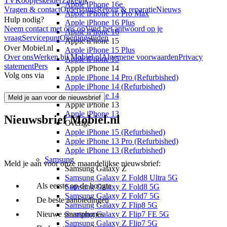
TV
Koopjeskelder
Zakelijk
Apple iPhone 16e
Vragen & contact
Orderstatus
Retour & reparatie
Nieuws
Apple iPhone 16 Pro Max
Hulp nodig?
Apple iPhone 16 Plus
Neem contact met ons op
Vind het antwoord op je
Apple iPhone 16
vraag
Servicepunt
Openingstijden
Apple iPhone 15
Over Mobiel.nl
Apple iPhone 15 Plus
Over ons
Werken bij Mobiel.nl
Algemene voorwaarden
Privacy
Apple iPhone 15
statement
Pers
Apple iPhone 14
Volg ons via
Apple iPhone 14 Pro (Refurbished)
Apple iPhone 14 (Refurbished)
Apple iPhone 14
Meld je aan voor de nieuwsbrief
Apple iPhone 13
Apple iPhone 13
Nieuwsbrief Mobiel.nl
Overige
Apple iPhone 15 (Refurbished)
Apple iPhone 13 Pro (Refurbished)
Apple iPhone 13 (Refurbished)
Samsung
Meld je aan voor onze maandelijkse nieuwsbrief:
Samsung Galaxy Z
Samsung Galaxy Z Fold8 Ultra 5G
Als eerste op de hoogte
Samsung Galaxy Z Fold8 5G
Samsung Galaxy Z Fold7 5G
De beste aanbiedingen
Samsung Galaxy Z Flip8 5G
Samsung Galaxy Z Flip7 FE 5G
Nieuwe smartphones
Samsung Galaxy Z Flip7 5G