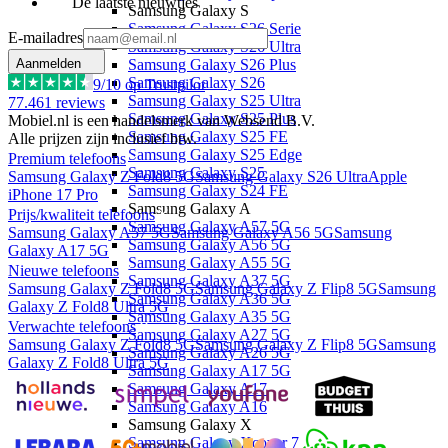
De laatste nieuwtjes
Samsung Galaxy S
Samsung Galaxy S26 Serie
E-mailadres
Samsung Galaxy S26 Ultra
Samsung Galaxy S26 Plus
Aanmelden
Samsung Galaxy S26
9
/10 op Trustpilot
Samsung Galaxy S25 Ultra
77.461
reviews
Samsung Galaxy S25 Plus
Mobiel.nl is een handelsmerk van Websend B.V.
Samsung Galaxy S25 FE
Alle prijzen zijn inclusief btw.
Samsung Galaxy S25 Edge
Premium telefoons
Samsung Galaxy S25
Samsung Galaxy Z Fold8 5G
Samsung Galaxy S26 Ultra
Apple
Samsung Galaxy S24 FE
iPhone 17 Pro
Samsung Galaxy A
Prijs/kwaliteit telefoons
Samsung Galaxy A57 5G
Samsung Galaxy A57 5G
Samsung Galaxy A56 5G
Samsung
Samsung Galaxy A56 5G
Galaxy A17 5G
Samsung Galaxy A55 5G
Nieuwe telefoons
Samsung Galaxy A37 5G
Samsung Galaxy Z Fold8 5G
Samsung Galaxy Z Flip8 5G
Samsung
Samsung Galaxy A36 5G
Galaxy Z Fold8 Ultra 5G
Samsung Galaxy A35 5G
Verwachte telefoons
Samsung Galaxy A27 5G
Samsung Galaxy Z Fold8 5G
Samsung Galaxy Z Flip8 5G
Samsung
Samsung Galaxy A26 5G
Galaxy Z Fold8 Ultra 5G
Samsung Galaxy A17 5G
Samsung Galaxy A17
Samsung Galaxy A16
Samsung Galaxy X
Samsung Galaxy Xcover 7