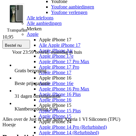
Youfone
Youfone aanbiedingen
Youfone verlengen
Alle telefoons
Alle aanbiedingen
Merken
Transparant
Apple
10
,
95
Apple iPhone 17
Alle Apple iPhone 17
Bestel nu
Apple iPhone Air
Voor 23:59 besteld, maandag in huis
Apple iPhone 17e
Apple iPhone 17 Pro Max
Apple iPhone 17 Pro
Gratis
bezorging
Apple iPhone 17
Apple iPhone 16
Beste
prijsgarantie
Apple iPhone 16e
Apple iPhone 16 Pro Max
Apple iPhone 16 Plus
31 dagen
omruilgarantie
Apple iPhone 16
Apple iPhone 15
Klantbeoordeling
9
/10
Apple iPhone 15 Plus
Apple iPhone 15
Alles over de
Just in Case Sony Xperia 1 VI Siliconen (TPU)
Apple iPhone 14
Hoesje
Apple iPhone 14 Pro (Refurbished)
Apple iPhone 14 (Refurbished)