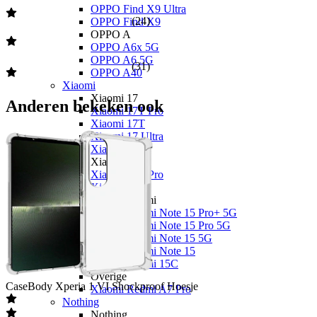
OPPO Find X9 Ultra
(
24
)
OPPO Find X9
OPPO A
OPPO A6x 5G
OPPO A6 5G
(
31
)
OPPO A40
Xiaomi
Xiaomi 17
Anderen bekeken ook
Xiaomi 17T Pro
Xiaomi 17T
Xiaomi 17 Ultra
Xiaomi 17
Xiaomi 15
Xiaomi 15T Pro
Xiaomi 15T
Xiaomi Redmi
Xiaomi Redmi Note 15 Pro+ 5G
Xiaomi Redmi Note 15 Pro 5G
Xiaomi Redmi Note 15 5G
Xiaomi Redmi Note 15
Xiaomi Redmi 15C
Overige
CaseBody
Xperia 1 VI Shockproof Hoesje
Xiaomi Redmi A7 Pro
Nothing
Nothing