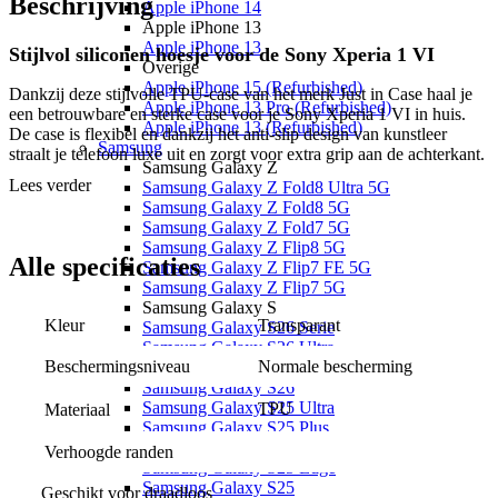
Beschrijving
Apple iPhone 14
Apple iPhone 13
Apple iPhone 13
Stijlvol siliconen hoesje voor de Sony Xperia 1 VI
Overige
Apple iPhone 15 (Refurbished)
Dankzij deze stijlvolle TPU-case van het merk Just in Case haal je
Apple iPhone 13 Pro (Refurbished)
een betrouwbare en sterke case voor je Sony Xperia 1 VI in huis.
Apple iPhone 13 (Refurbished)
De case is flexibel en dankzij het anti-slip design van kunstleer
Samsung
straalt je telefoon luxe uit en zorgt voor extra grip aan de achterkant.
Samsung Galaxy Z
Dankzij de flexibiliteit kan het hoesje ook gemakkelijker schokken
Lees verder
Samsung Galaxy Z Fold8 Ultra 5G
opvangen. Verder heeft het hoesje een perfecte pasvorm voor jouw
Samsung Galaxy Z Fold8 5G
toestel en uitsparingen waar nodig. Het beeldscherm is niet
Samsung Galaxy Z Fold7 5G
beschermd, dus gebruik hiervoor een screenprotector.
Samsung Galaxy Z Flip8 5G
Alle
specificaties
Samsung Galaxy Z Flip7 FE 5G
Belangrijkste eigenschappen
Samsung Galaxy Z Flip7 5G
Samsung Galaxy S
Materiaal: TPU
Kleur
Transparant
Samsung Galaxy S26 Serie
Geschikt voor Sony Xperia 1 VI
Samsung Galaxy S26 Ultra
Bescherming tegen krassen en deukjes
Beschermingsniveau
Normale bescherming
Samsung Galaxy S26 Plus
Soort case: backcover
Samsung Galaxy S26
Samsung Galaxy S25 Ultra
TPU
Materiaal
Samsung Galaxy S25 Plus
Samsung Galaxy S25 FE
Verhoogde randen
Samsung Galaxy S25 Edge
Samsung Galaxy S25
Geschikt voor draadloos 