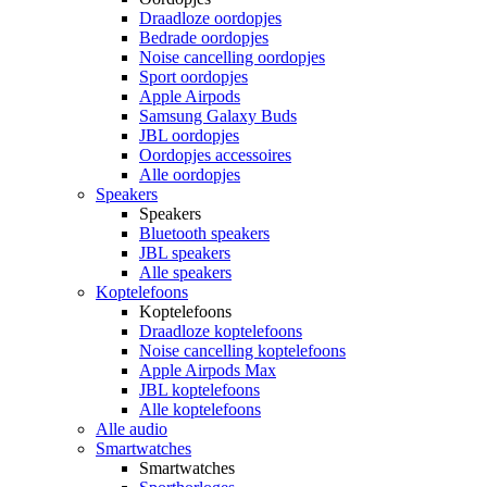
Draadloze oordopjes
Bedrade oordopjes
Noise cancelling oordopjes
Sport oordopjes
Apple Airpods
Samsung Galaxy Buds
JBL oordopjes
Oordopjes accessoires
Alle oordopjes
Speakers
Speakers
Bluetooth speakers
JBL speakers
Alle speakers
Koptelefoons
Koptelefoons
Draadloze koptelefoons
Noise cancelling koptelefoons
Apple Airpods Max
JBL koptelefoons
Alle koptelefoons
Alle audio
Smartwatches
Smartwatches