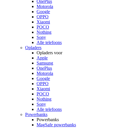
OnePlus
Motorola
Google
OPPO
Xiaomi
POCO
Nothing
Sony
Alle telefoons
Opladers
Opladers voor
Apple
Samsung
OnePlus
Motorola
Google
OPPO
Xiaomi
POCO
Nothing
Sony
Alle telefoons
Powerbanks
Powerbanks
MagSafe powerbanks