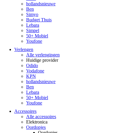
hollandsnieuwe
Ben
Simyo
Budget Thuis
Lebara
Simpel
50+ Mobiel
Youfone
Verlengen
Alle verlengingen
Huidige provider
Odido
Vodafone
KPN
hollandsnieuwe
Ben
Lebara
50+ Mobiel
Youfone
Accessoires
Alle accessoires
Elektronica
Oordopjes
Oordopjes