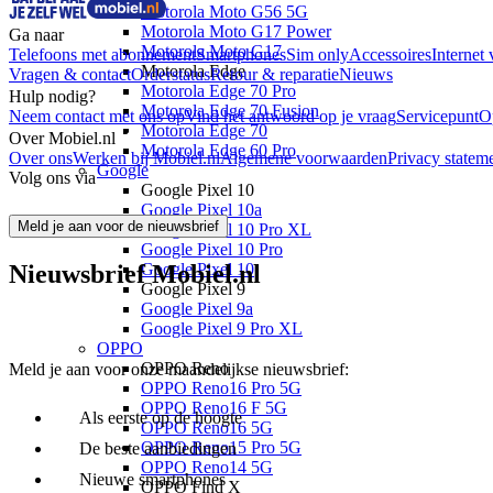
Motorola Moto G56 5G
Motorola Moto G17 Power
Ga naar
Motorola Moto G17
Telefoons met abonnement
Smartphones
Sim only
Accessoires
Internet 
Motorola Edge
Vragen & contact
Orderstatus
Retour & reparatie
Nieuws
Motorola Edge 70 Pro
Hulp nodig?
Motorola Edge 70 Fusion
Neem contact met ons op
Vind het antwoord op je vraag
Servicepunt
O
Motorola Edge 70
Over Mobiel.nl
Motorola Edge 60 Pro
Over ons
Werken bij Mobiel.nl
Algemene voorwaarden
Privacy statem
Google
Volg ons via
Google Pixel 10
Google Pixel 10a
Meld je aan voor de nieuwsbrief
Google Pixel 10 Pro XL
Google Pixel 10 Pro
Nieuwsbrief Mobiel.nl
Google Pixel 10
Google Pixel 9
Google Pixel 9a
Google Pixel 9 Pro XL
OPPO
OPPO Reno
Meld je aan voor onze maandelijkse nieuwsbrief:
OPPO Reno16 Pro 5G
OPPO Reno16 F 5G
Als eerste op de hoogte
OPPO Reno16 5G
OPPO Reno15 Pro 5G
De beste aanbiedingen
OPPO Reno14 5G
Nieuwe smartphones
OPPO Find X