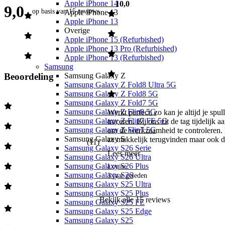
Apple iPhone 14
10,0
9,0
op basis van
15 reviews
Apple iPhone 13
Apple iPhone 13
Overige
Apple iPhone 15 (Refurbished)
Apple iPhone 13 Pro (Refurbished)
Apple iPhone 13 (Refurbished)
Samsung
Samsung Galaxy Z
Beoordeling
Samsung Galaxy Z Fold8 Ultra 5G
Samsung Galaxy Z Fold8 5G
Samsung Galaxy Z Fold7 5G
Samsung Galaxy Z Flip8 5G
Werkt perfect, zo kan je altijd je spull
Samsung Galaxy Z Flip7 FE 5G
traceren. Bij ons zit de tag tijdelijk aa
Samsung Galaxy Z Flip7 5G
om de werkzaamheid te controleren. Bi
Samsung Galaxy S
ze makkelijk terugvinden maar ook de
(
11
)
Samsung Galaxy S26 Serie
Lees meer
Samsung Galaxy S26 Ultra
Samsung Galaxy S26 Plus
Louise
Samsung Galaxy S26
3 jaar geleden
Samsung Galaxy S25 Ultra
Samsung Galaxy S25 Plus
Bekijk alle
15
reviews
Samsung Galaxy S25 FE
Samsung Galaxy S25 Edge
Samsung Galaxy S25