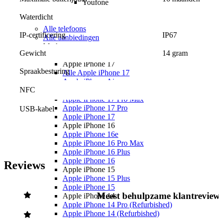
Youfone
Youfone aanbiedingen
Waterdicht
Youfone verlengen
Alle telefoons
IP-certificering
IP67
Alle aanbiedingen
Merken
Gewicht
14 gram
Apple
Apple iPhone 17
Spraakbesturing
Alle Apple iPhone 17
Apple iPhone Air
NFC
Apple iPhone 17e
Apple iPhone 17 Pro Max
Apple iPhone 17 Pro
USB-kabel
Apple iPhone 17
Apple iPhone 16
Apple iPhone 16e
Apple iPhone 16 Pro Max
Apple iPhone 16 Plus
Apple iPhone 16
Reviews
Apple iPhone 15
Apple iPhone 15 Plus
Apple iPhone 15
Meest behulpzame klantrevie
Apple iPhone 14
Apple iPhone 14 Pro (Refurbished)
Apple iPhone 14 (Refurbished)