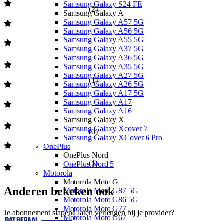
Samsung Galaxy S24 FE
(
2
)
Samsung Galaxy A
Samsung Galaxy A57 5G
Samsung Galaxy A56 5G
Samsung Galaxy A55 5G
Samsung Galaxy A37 5G
Samsung Galaxy A36 5G
Samsung Galaxy A35 5G
Samsung Galaxy A27 5G
(
1
)
Samsung Galaxy A26 5G
Samsung Galaxy A17 5G
Samsung Galaxy A17
Samsung Galaxy A16
Samsung Galaxy X
Samsung Galaxy Xcover 7
(
0
)
Samsung Galaxy XCover 6 Pro
OnePlus
OnePlus Nord
(
1
)
OnePlus Nord 5
Motorola
Motorola Moto G
Anderen bekeken ook
Motorola Moto G87 5G
Motorola Moto G86 5G
Motorola Moto G77
Je abonnement slapend laten verlengen bij je provider?
Motorola Moto G67