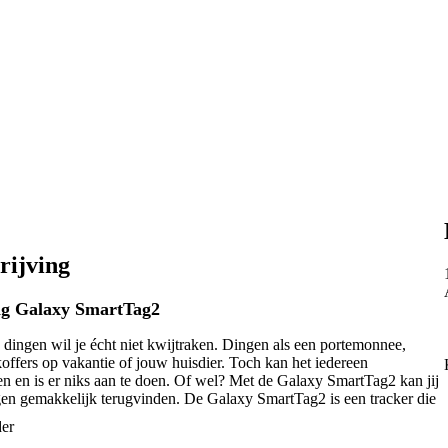
rijving
g Galaxy SmartTag2
ingen wil je écht niet kwijtraken. Dingen als een portemonnee,
 koffers op vakantie of jouw huisdier. Toch kan het iedereen
 en is er niks aan te doen. Of wel? Met de Galaxy SmartTag2 kan jij
en gemakkelijk terugvinden. De Galaxy SmartTag2 is een tracker die
elijk vastmaakt met het geïntegreerde sleutelhangergat. Bovendien
der
msung met de Galaxy SmartTag2 grote vorderingen gemaakt ten