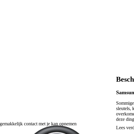
Besch
Samsun
Sommige d
sleutels,
overkomen
deze ding
 gemakkelijk contact met je kan opnemen
je gemakk
Lees ver
heeft Sa