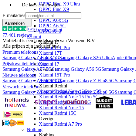
OPPO Find X9 Ultra
De laatste nieuwtjes
OPPO Find X9
OPPO A
E-mailadres
OPPO A6x 5G
Aanmelden
OPPO A6 5G
9
/10 op Trustpilot
OPPO A40
77.461
reviews
Xiaomi
Mobiel.nl is een handelsmerk van Websend B.V.
Xiaomi 17
Alle prijzen zijn inclusief btw.
Xiaomi 17T Pro
Premium telefoons
Xiaomi 17T
Samsung Galaxy Z Fold8 5G
Samsung Galaxy S26 Ultra
Apple iPhon
Xiaomi 17 Ultra
Prijs/kwaliteit telefoons
Xiaomi 17
Samsung Galaxy A57 5G
Samsung Galaxy A56 5G
Samsung Galaxy
Xiaomi 15
Xiaomi 15T Pro
Nieuwe telefoons
Xiaomi 15T
Samsung Galaxy Z Fold8 5G
Samsung Galaxy Z Flip8 5G
Samsung G
Xiaomi Redmi
Verwachte telefoons
Xiaomi Redmi Note 15 Pro+ 5G
Samsung Galaxy Z Fold8 5G
Samsung Galaxy Z Flip8 5G
Samsung G
Xiaomi Redmi Note 15 Pro 5G
Xiaomi Redmi Note 15 5G
Xiaomi Redmi Note 15
Xiaomi Redmi 15C
Overige
Xiaomi Redmi A7 Pro
Nothing
Nothing