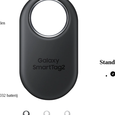
opzichte 
SmartTag
Daarnaast
uitsteken
llen
SmartTag
gedeeld 
een vinde
teruggev
Let op: 
smartpho
Stand
Belangr
Batter
Compa
Besch
Geïnte
32 batterij