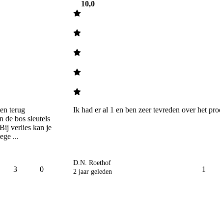
10,0
en terug 
Ik had er al 1 en ben zeer tevreden over het pro
n de bos sleutels 
j verlies kan je 
ge ...
D.N. Roethof
3
0
1
2 jaar geleden