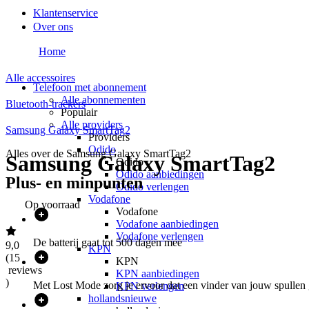
Klantenservice
Over ons
Home
Alle accessoires
Telefoon met abonnement
Alle abonnementen
Bluetooth-trackers
Populair
Alle providers
Samsung Galaxy SmartTag2
Providers
Odido
Alles over de
Samsung Galaxy SmartTag2
Samsung Galaxy SmartTag2
Odido
Odido aanbiedingen
Plus- en minpunten
Odido verlengen
Vodafone
Op voorraad
Vodafone
Vodafone aanbiedingen
Vodafone verlengen
De batterij gaat tot 500 dagen mee
9,0
KPN
(
15
KPN
reviews
KPN aanbiedingen
)
Met Lost Mode zorg je ervoor dat een vinder van jouw spullen
KPN verlengen
hollandsnieuwe