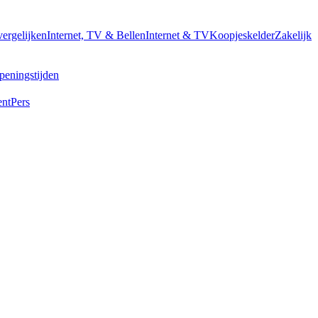
vergelijken
Internet, TV & Bellen
Internet & TV
Koopjeskelder
Zakelijk
peningstijden
ent
Pers