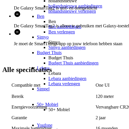
hollandsnieuwe
hollandsnieuwe aanbiedingen
De Galaxy SmartTag2 is stof- en dompeldicht
hollandsnieuwe verlengen
Ben
Ben
De Galaxy SmartTag2 is alleen te gebruiken met Galaxy-toeste
Ben aanbiedingen
Ben verlengen
Simyo
Simyo
Je moet de SmartThings-app op jouw telefoon hebben staan
Simyo aanbiedingen
Budget Thuis
Budget Thuis
Budget Thuis aanbiedingen
Lebara
Alle
specificaties
Lebara
Lebara aanbiedingen
Lebara verlengen
One UI
Compatible met
Simpel
Simpel
Bereik
120 meter
Simpel aanbiedingen
50+ Mobiel
Energievoorziening
Vervangbare CR20
50+ Mobiel
50+ Mobiel aanbiedingen
Garantie
2 jaar
50+ Mobiel verlengen
Youfone
Maximale batterijduur
16 maanden