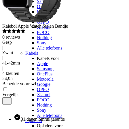
Samsung
OnePlus
Motorola
Google
OPPO
Kalebol
Apple Watch Stalen Bandje
Xiaomi
POCO
0
reviews
Nothing
Gesp
Sony
|
Alle telefoons
Zwart
Kabels
|
Kabels voor
41-42mm
Apple
|
Samsung
4 kleuren
OnePlus
24
,
95
Motorola
Beperkte voorraad
Google
OPPO
Vergelijk
Xiaomi
POCO
Nothing
Sony
Alle telefoons
31 dagen omruilgarantie
Opladers
Opladers voor