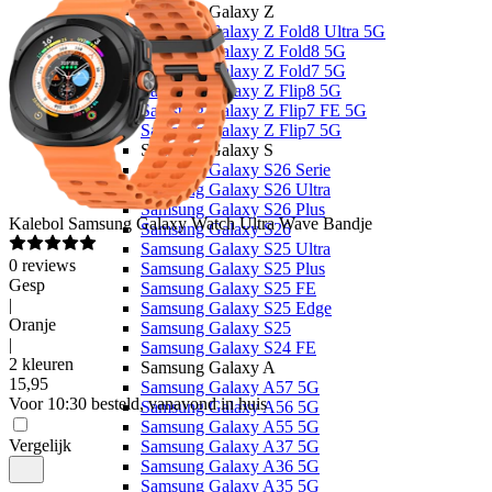
Samsung Galaxy Z
Samsung Galaxy Z Fold8 Ultra 5G
Samsung Galaxy Z Fold8 5G
Samsung Galaxy Z Fold7 5G
Samsung Galaxy Z Flip8 5G
Samsung Galaxy Z Flip7 FE 5G
Samsung Galaxy Z Flip7 5G
Samsung Galaxy S
Samsung Galaxy S26 Serie
Samsung Galaxy S26 Ultra
Samsung Galaxy S26 Plus
Kalebol
Samsung Galaxy Watch Ultra Wave Bandje
Samsung Galaxy S26
Samsung Galaxy S25 Ultra
0
reviews
Samsung Galaxy S25 Plus
Gesp
Samsung Galaxy S25 FE
|
Samsung Galaxy S25 Edge
Oranje
Samsung Galaxy S25
|
Samsung Galaxy S24 FE
2 kleuren
Samsung Galaxy A
15
,
95
Samsung Galaxy A57 5G
Voor 10:30 besteld, vanavond in huis
Samsung Galaxy A56 5G
Samsung Galaxy A55 5G
Vergelijk
Samsung Galaxy A37 5G
Samsung Galaxy A36 5G
Samsung Galaxy A35 5G