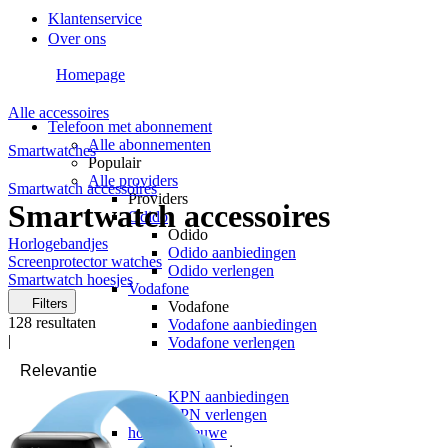
Klantenservice
Over ons
Homepage
Alle accessoires
Telefoon met abonnement
Alle abonnementen
Smartwatches
Populair
Alle providers
Smartwatch accessoires
Providers
Smartwatch accessoires
Odido
Odido
Horlogebandjes
Odido aanbiedingen
Screenprotector watches
Odido verlengen
Smartwatch hoesjes
Vodafone
Filters
Vodafone
128
resultaten
Vodafone aanbiedingen
|
Vodafone verlengen
KPN
KPN
KPN aanbiedingen
KPN verlengen
hollandsnieuwe