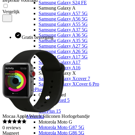
Beperkte voorraad
Samsung Galaxy S24 FE
Samsung Galaxy A
Vergelijk
Samsung Galaxy A57 5G
Samsung Galaxy A56 5G
Samsung Galaxy A55 5G
Samsung Galaxy A37 5G
Samsung Galaxy A36 5G
Gratis bezorging
Samsung Galaxy A35 5G
Samsung Galaxy A27 5G
Samsung Galaxy A26 5G
Samsung Galaxy A17 5G
Samsung Galaxy A17
Samsung Galaxy A16
Samsung Galaxy X
Samsung Galaxy Xcover 7
Samsung Galaxy XCover 6 Pro
OnePlus
OnePlus Nord
OnePlus Nord 5
Overige
OnePlus 15
Mocaa
Apple Watch Siliconen Horlogebandje
Motorola
Motorola Moto G
Motorola Moto G87 5G
0
reviews
Motorola Moto G86 5G
Magneet