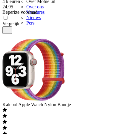
4 kleuren
Over Mobiel.nl
24
,
95
Over ons
Beperkte voorraad
Vacatures
Nieuws
Pers
Vergelijk
Kalebol
Apple Watch Nylon Bandje