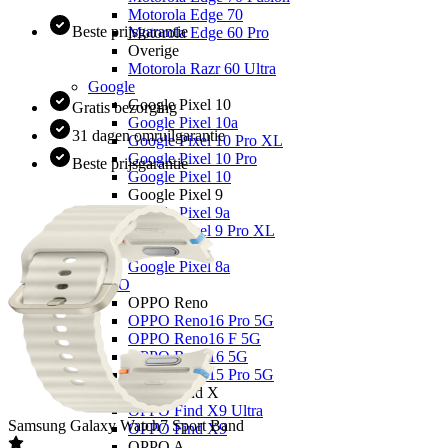
Motorola Edge 70
Beste prijsgarantie
Motorola Edge 60 Pro
Overige
Motorola Razr 60 Ultra
Google
Google Pixel 10
Gratis bezorging
Google Pixel 10a
31 dagen omruilgarantie
Google Pixel 10 Pro XL
Google Pixel 10 Pro
Beste prijsgarantie
Google Pixel 10
Google Pixel 9
Google Pixel 9a
Google Pixel 9 Pro XL
Overige
Google Pixel 8a
OPPO
OPPO Reno
OPPO Reno16 Pro 5G
OPPO Reno16 F 5G
OPPO Reno16 5G
OPPO Reno15 Pro 5G
OPPO Find X
OPPO Find X9 Ultra
Samsung
Galaxy Watch7 Sport Band
OPPO Find X9
OPPO A