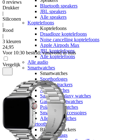
Speakers
0
reviews
Bluetooth speakers
Drukker
JBL speakers
|
Alle speakers
Siliconen
Koptelefoons
|
Koptelefoons
Rood
Draadloze koptelefoons
|
Noise cancelling koptelefoons
3 kleuren
Apple Airpods Max
24
,
95
JBL koptelefoons
Voor 10:30 besteld, vanavond in huis
Alle koptelefoons
Alle audio
Vergelijk
Smartwatches
Smartwatches
Sporthorloges
Activity trackers
Apple watches
Samsung Galaxy watches
Garmin smartwatches
Polar smartwatches
Smartwatch accessoires
Alle smartwatches
Bluetooth trackers
Bluetooth trackers
Apple Airtags