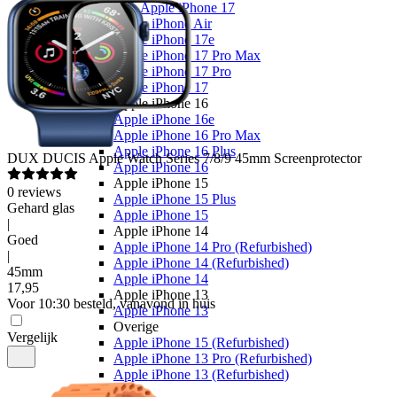
Alle Apple iPhone 17
Apple iPhone Air
Apple iPhone 17e
Apple iPhone 17 Pro Max
Apple iPhone 17 Pro
Apple iPhone 17
Apple iPhone 16
Apple iPhone 16e
Apple iPhone 16 Pro Max
Apple iPhone 16 Plus
DUX DUCIS
Apple Watch Series 7/8/9 45mm Screenprotector
Apple iPhone 16
Apple iPhone 15
0
reviews
Apple iPhone 15 Plus
Gehard glas
Apple iPhone 15
|
Apple iPhone 14
Goed
Apple iPhone 14 Pro (Refurbished)
|
Apple iPhone 14 (Refurbished)
45mm
Apple iPhone 14
17
,
95
Apple iPhone 13
Voor 10:30 besteld, vanavond in huis
Apple iPhone 13
Overige
Vergelijk
Apple iPhone 15 (Refurbished)
Apple iPhone 13 Pro (Refurbished)
Apple iPhone 13 (Refurbished)
Samsung