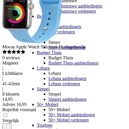
hollandsnieuwe
hollandsnieuwe aanbiedingen
hollandsnieuwe verlengen
Ben
Ben
Ben aanbiedingen
Ben verlengen
Simyo
Simyo
Mocaa
Apple Watch Siliconen Horlogebandje
Simyo aanbiedingen
Budget Thuis
0
reviews
Budget Thuis
Magneet
Budget Thuis aanbiedingen
|
Lebara
Lichtblauw
Lebara
|
Lebara aanbiedingen
41-42mm
Lebara verlengen
|
Simpel
8 kleuren
Simpel
14
,
95
Simpel aanbiedingen
Advies
16,95
50+ Mobiel
Beperkte voorraad
50+ Mobiel
50+ Mobiel aanbiedingen
50+ Mobiel verlengen
Vergelijk
Youfone