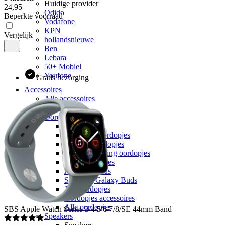
Huidige provider
24
,
95
Odido
Beperkte voorraad
Vodafone
KPN
Vergelijk
hollandsnieuwe
Ben
Lebara
50+ Mobiel
Youfone
Gratis bezorging
Accessoires
Alle accessoires
Elektronica
Oordopjes
Oordopjes
Draadloze oordopjes
Bedrade oordopjes
Noise cancelling oordopjes
Sport oordopjes
Apple Airpods
Samsung Galaxy Buds
JBL oordopjes
Oordopjes accessoires
Alle oordopjes
SBS
Apple Watch Series 3/4/5/6/7/8/SE 44mm Band
Speakers