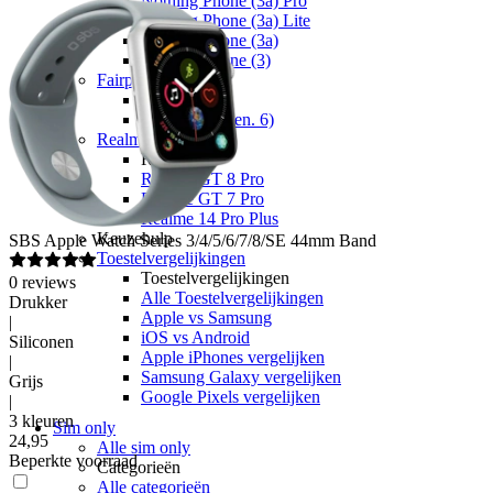
Nothing Phone (3a) Pro
Nothing Phone (3a) Lite
Nothing Phone (3a)
Nothing Phone (3)
Fairphone
Fairphone
Fairphone (Gen. 6)
Realme
Realme
Realme GT 8 Pro
Realme GT 7 Pro
Realme 14 Pro Plus
Keuzehulp
SBS
Apple Watch Series 3/4/5/6/7/8/SE 44mm Band
Toestelvergelijkingen
Toestelvergelijkingen
0
reviews
Alle Toestelvergelijkingen
Drukker
Apple vs Samsung
|
iOS vs Android
Siliconen
Apple iPhones vergelijken
|
Samsung Galaxy vergelijken
Grijs
Google Pixels vergelijken
|
3 kleuren
Sim only
24
,
95
Alle sim only
Beperkte voorraad
Categorieën
Alle categorieën