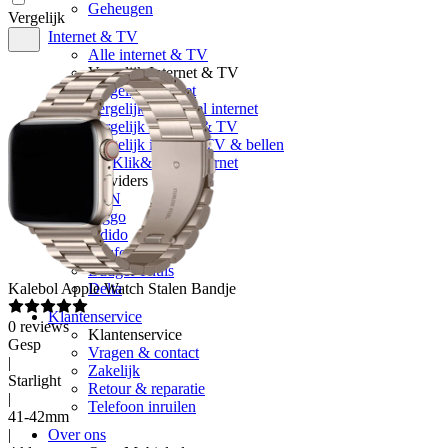
Geheugen
Vergelijk
Internet & TV
Alle internet & TV
Vergelijk Internet & TV
Vergelijk internet
Vergelijk glasvezel internet
Vergelijk internet & TV
Vergelijk internet, TV & bellen
5G Klik&Klaar internet
Providers
KPN
Ziggo
Odido
Youfone
Budget Thuis
Kalebol
Apple Watch Stalen Bandje
Delta
Klantenservice
0
reviews
Klantenservice
Gesp
Vragen & contact
|
Zakelijk
Starlight
Retour & reparatie
|
Telefoon inruilen
41-42mm
|
Over ons