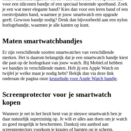
voor een siliconen bandje of een speciaal bestemde sportband. Zoek 
je een wat meer elegante band? Kies dan voor een leren band of een 
roestvrijstalen band, waarmee je jouw smartwatch een upgrade 
geeft. Gewoon bandje nodig? Denk dan bijvoorbeeld aan een nylon 
horlogebandje, waarmee je alle kanten op kunt.   
Maten smartwatchbandjes
Er zijn verschillende soorten smartwatches van verschillende 
merken. Het is daarom belangrijk dat je een smartwatch bandje kiest 
die past op de horlogekast van jouw watch. Bij Mobiel.nl hebben 
we bandjes in verschillende maten. Heb jij een Apple Watch en 
twijfel je welke maat je nodig hebt? Bekijk dan via deze link 
onderaan de pagina onze 
keuzehulp voor Apple Watch bandje
.
Screenprotector voor je smartwatch
kopen
Wanneer je net in het bezit bent van je nieuwe smartwatch ben je 
daar natuurlijk superzuinig op. Je wilt er alles aan doen om je watch 
zo goed mogelijk te beschermen. Dankzij ons aanbod aan 
screenprotectors voorkom je krasjes of barsten op je scherm. 