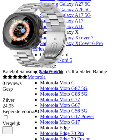
Samsung Galaxy A27 5G
Samsung Galaxy A26 5G
Samsung Galaxy A17 5G
Samsung Galaxy A17
Samsung Galaxy A16
Samsung Galaxy X
Samsung Galaxy Xcover 7
Samsung Galaxy XCover 6 Pro
OnePlus
OnePlus Nord
OnePlus Nord 5
Overige
Kalebol
Samsung Galaxy Watch Ultra Stalen Bandje
OnePlus 15
Motorola
Motorola Moto G
0
reviews
Motorola Moto G87 5G
Gesp
Motorola Moto G86 5G
|
Motorola Moto G77
Zilver
Motorola Moto G67
24
,
95
Motorola Moto G56 5G
Beperkte voorraad
Motorola Moto G17 Power
Motorola Moto G17
Vergelijk
Motorola Edge
Motorola Edge 70 Pro
Motorola Edge 70 Fusion