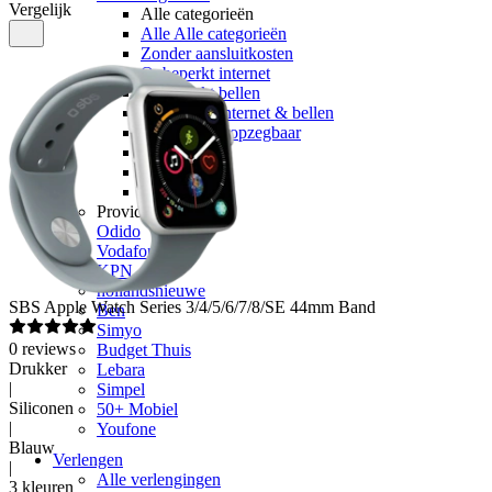
Vergelijk
Alle categorieën
Alle Alle categorieën
Zonder aansluitkosten
Onbeperkt internet
Onbeperkt bellen
Onbeperkt internet & bellen
Maandelijks opzegbaar
Data only
5G
Alleen bellen
Providers
Odido
Vodafone
KPN
hollandsnieuwe
SBS
Apple Watch Series 3/4/5/6/7/8/SE 44mm Band
Ben
Simyo
0
reviews
Budget Thuis
Drukker
Lebara
|
Simpel
Siliconen
50+ Mobiel
|
Youfone
Blauw
Verlengen
|
Alle verlengingen
3 kleuren