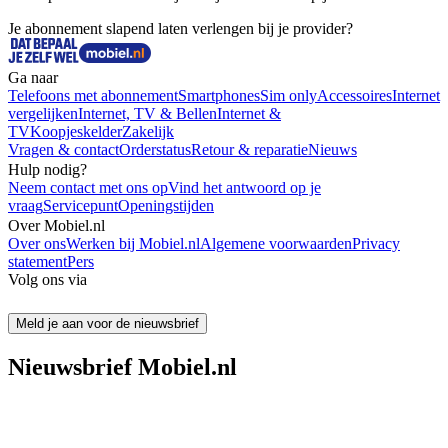
Je abonnement slapend laten verlengen bij je provider?
Ga naar
Telefoons met abonnement
Smartphones
Sim only
Accessoires
Internet
vergelijken
Internet, TV & Bellen
Internet &
TV
Koopjeskelder
Zakelijk
Vragen & contact
Orderstatus
Retour & reparatie
Nieuws
Hulp nodig?
Neem contact met ons op
Vind het antwoord op je
vraag
Servicepunt
Openingstijden
Over Mobiel.nl
Over ons
Werken bij Mobiel.nl
Algemene voorwaarden
Privacy
statement
Pers
Volg ons via
Meld je aan voor de nieuwsbrief
Nieuwsbrief Mobiel.nl