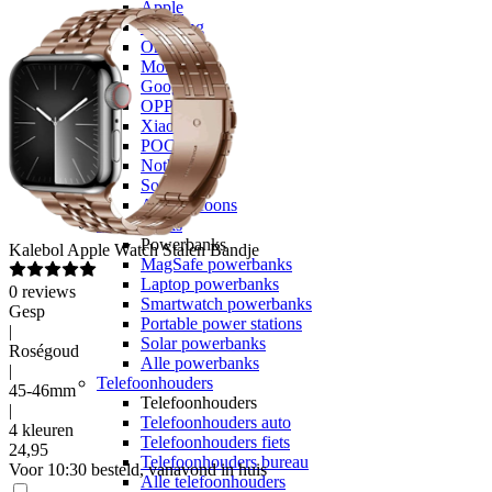
Apple
Samsung
OnePlus
Motorola
Google
OPPO
Xiaomi
POCO
Nothing
Sony
Alle telefoons
Powerbanks
Powerbanks
Kalebol
Apple Watch Stalen Bandje
MagSafe powerbanks
Laptop powerbanks
0
reviews
Smartwatch powerbanks
Gesp
Portable power stations
|
Solar powerbanks
Roségoud
Alle powerbanks
|
Telefoonhouders
45-46mm
Telefoonhouders
|
Telefoonhouders auto
4 kleuren
Telefoonhouders fiets
24
,
95
Telefoonhouders bureau
Voor 10:30 besteld, vanavond in huis
Alle telefoonhouders