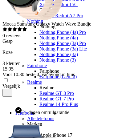
Xiaomi Redmi 15C
Overige
Xiaomi Redmi A7 Pro
Nothing
Mocaa
Samsung Galaxy Watch Wave Bandje
Nothing
Nothing Phone (4a) Pro
0
reviews
Nothing Phone (4a)
Gesp
Nothing Phone (3a) Pro
|
Nothing Phone (3a) Lite
Roze
Nothing Phone (3a)
|
Nothing Phone (3)
3 kleuren
Fairphone
15
,
95
Fairphone
Voor 10:30 besteld, vanavond in huis
Fairphone (Gen. 6)
Realme
Vergelijk
Realme
Realme GT 8 Pro
Realme GT 7 Pro
Realme 14 Pro Plus
31 dagen omruilgarantie
Telefoons
Alle telefoons
Merken
Apple
Apple iPhone 17