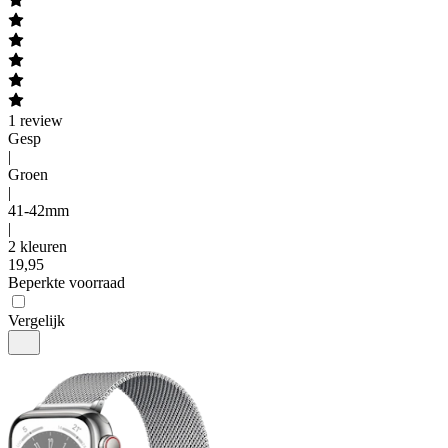
1
review
Gesp
|
Groen
|
41-42mm
|
2 kleuren
19
,
95
Beperkte voorraad
Vergelijk