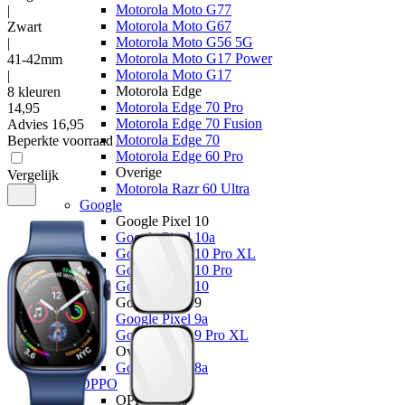
Motorola Moto G77
|
Motorola Moto G67
Zwart
Motorola Moto G56 5G
|
Motorola Moto G17 Power
41-42mm
Motorola Moto G17
|
Motorola Edge
8 kleuren
Motorola Edge 70 Pro
14
,
95
Motorola Edge 70 Fusion
Advies
16,95
Motorola Edge 70
Beperkte voorraad
Motorola Edge 60 Pro
Overige
Vergelijk
Motorola Razr 60 Ultra
Google
Google Pixel 10
Google Pixel 10a
Google Pixel 10 Pro XL
Google Pixel 10 Pro
Google Pixel 10
Google Pixel 9
Google Pixel 9a
Google Pixel 9 Pro XL
Overige
Google Pixel 8a
OPPO
OPPO Reno