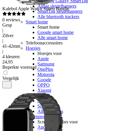
Samsung Galaxy SmartTag
Airtag sleutelhangers
Kalebol
Apple Watch Stalen Bandje
SmartTag sleutelhangers
Alle bluetooth trackers
0
reviews
Smart home
Gesp
Smart home
|
Google smart home
Zilver
Alle smart home
|
Telefoonaccessoires
41-42mm
Hoesjes
|
Hoesjes voor
4 kleuren
Apple
24
,
95
Samsung
Beperkte voorraad
OnePlus
Motorola
Vergelijk
Google
OPPO
Xiaomi
POCO
Nothing
Sony
Alle telefoons
Screenprotectors
Screenprotectors voor
Apple