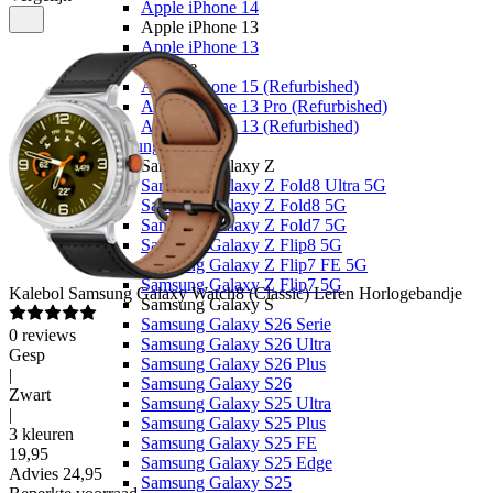
Apple iPhone 14
Apple iPhone 13
Apple iPhone 13
Overige
Apple iPhone 15 (Refurbished)
Apple iPhone 13 Pro (Refurbished)
Apple iPhone 13 (Refurbished)
Samsung
Samsung Galaxy Z
Samsung Galaxy Z Fold8 Ultra 5G
Samsung Galaxy Z Fold8 5G
Samsung Galaxy Z Fold7 5G
Samsung Galaxy Z Flip8 5G
Samsung Galaxy Z Flip7 FE 5G
Samsung Galaxy Z Flip7 5G
Kalebol
Samsung Galaxy Watch8 (Classic) Leren Horlogebandje
Samsung Galaxy S
Samsung Galaxy S26 Serie
0
reviews
Samsung Galaxy S26 Ultra
Gesp
Samsung Galaxy S26 Plus
|
Samsung Galaxy S26
Zwart
Samsung Galaxy S25 Ultra
|
Samsung Galaxy S25 Plus
3 kleuren
Samsung Galaxy S25 FE
19
,
95
Samsung Galaxy S25 Edge
Advies
24,95
Samsung Galaxy S25