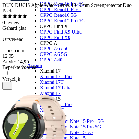
OPPO Reno16 Pro 5G
DUX DUCIS
Apple Watch Series 10 46mm Screenprotector Duo
OPPO Reno16 F 5G
Pack
OPPO Reno16 5G
OPPO Reno15 Pro 5G
0
reviews
OPPO Find X
Gehard glas
OPPO Find X9 Ultra
|
OPPO Find X9
Uitstekend
OPPO A
|
OPPO A6x 5G
Transparant
OPPO A6 5G
12
,
95
OPPO A40
Advies
14,95
Xiaomi
Beperkte voorraad
Xiaomi 17
Xiaomi 17T Pro
Vergelijk
Xiaomi 17T
Xiaomi 17 Ultra
Xiaomi 17
Xiaomi 15
Xiaomi 15T Pro
Xiaomi 15T
Xiaomi Redmi
Xiaomi Redmi Note 15 Pro+ 5G
Xiaomi Redmi Note 15 Pro 5G
Xiaomi Redmi Note 15 5G
Xiaomi Redmi Note 15