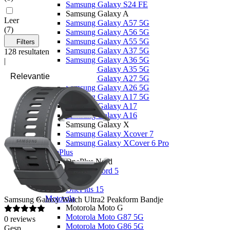
Samsung Galaxy S24 FE
Samsung Galaxy A
Leer
Samsung Galaxy A57 5G
(
7
)
Samsung Galaxy A56 5G
Samsung Galaxy A55 5G
Filters
Samsung Galaxy A37 5G
128
resultaten
Samsung Galaxy A36 5G
|
Samsung Galaxy A35 5G
Samsung Galaxy A27 5G
Samsung Galaxy A26 5G
Samsung Galaxy A17 5G
Samsung Galaxy A17
Samsung Galaxy A16
Samsung Galaxy X
Samsung Galaxy Xcover 7
Samsung Galaxy XCover 6 Pro
OnePlus
OnePlus Nord
OnePlus Nord 5
Overige
OnePlus 15
Motorola
Samsung
Galaxy Watch Ultra2 Peakform Bandje
Motorola Moto G
Motorola Moto G87 5G
0
reviews
Motorola Moto G86 5G
Gesp