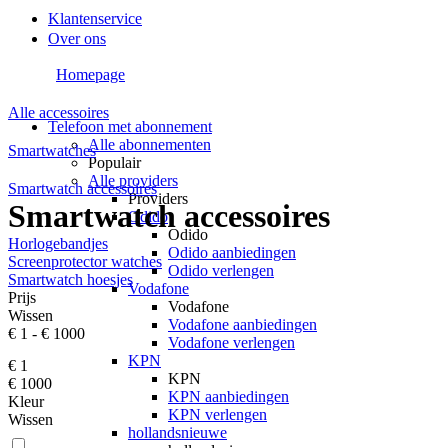
Klantenservice
Over ons
Homepage
Alle accessoires
Telefoon met abonnement
Alle abonnementen
Smartwatches
Populair
Alle providers
Smartwatch accessoires
Providers
Smartwatch accessoires
Odido
Odido
Horlogebandjes
Odido aanbiedingen
Screenprotector watches
Odido verlengen
Smartwatch hoesjes
Vodafone
Prijs
Vodafone
Wissen
Vodafone aanbiedingen
€ 1
-
€ 1000
Vodafone verlengen
KPN
€ 1
KPN
€ 1000
KPN aanbiedingen
Kleur
KPN verlengen
Wissen
hollandsnieuwe