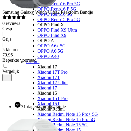
OPPO Reno16 Pro 5G
OPPO Reno16 F 5G
Samsung
Galaxy Watch Ultra2 Peakform Bandje
OPPO Reno16 5G
OPPO Reno15 Pro 5G
0
reviews
OPPO Find X
Gesp
OPPO Find X9 Ultra
|
OPPO Find X9
Grijs
OPPO A
|
OPPO A6x 5G
5 kleuren
OPPO A6 5G
79
,
95
OPPO A40
Beperkte voorraad
Xiaomi
Xiaomi 17
Vergelijk
Xiaomi 17T Pro
Xiaomi 17T
Xiaomi 17 Ultra
Xiaomi 17
Xiaomi 15
Xiaomi 15T Pro
Xiaomi 15T
31 dagen omruilgarantie
Xiaomi Redmi
Xiaomi Redmi Note 15 Pro+ 5G
Xiaomi Redmi Note 15 Pro 5G
Xiaomi Redmi Note 15 5G
Xiaomi Redmi Note 15