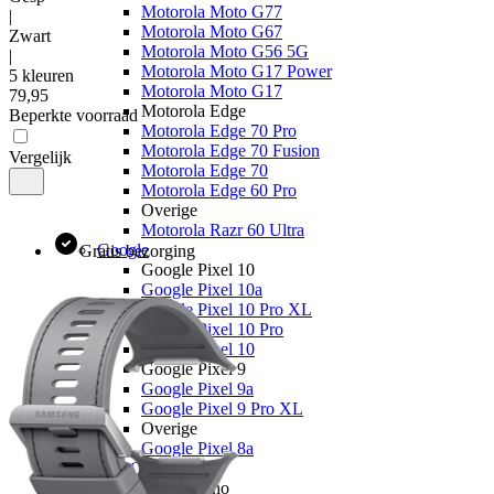
Motorola Moto G77
|
Motorola Moto G67
Zwart
Motorola Moto G56 5G
|
Motorola Moto G17 Power
5 kleuren
Motorola Moto G17
79
,
95
Motorola Edge
Beperkte voorraad
Motorola Edge 70 Pro
Motorola Edge 70 Fusion
Vergelijk
Motorola Edge 70
Motorola Edge 60 Pro
Overige
Motorola Razr 60 Ultra
Google
Gratis bezorging
Google Pixel 10
Google Pixel 10a
Google Pixel 10 Pro XL
Google Pixel 10 Pro
Google Pixel 10
Google Pixel 9
Google Pixel 9a
Google Pixel 9 Pro XL
Overige
Google Pixel 8a
OPPO
OPPO Reno