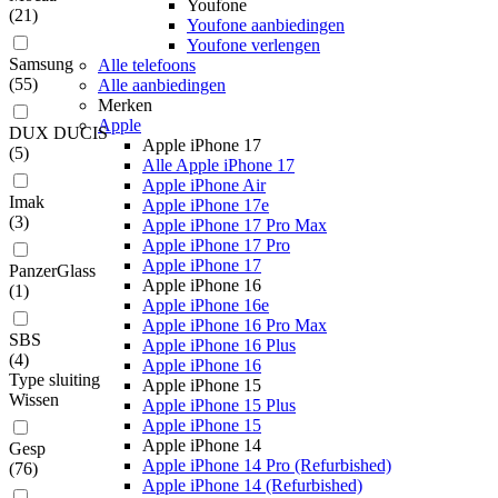
Youfone
(
21
)
Youfone aanbiedingen
Youfone verlengen
Samsung
Alle telefoons
(
55
)
Alle aanbiedingen
Merken
Apple
DUX DUCIS
Apple iPhone 17
(
5
)
Alle Apple iPhone 17
Apple iPhone Air
Imak
Apple iPhone 17e
(
3
)
Apple iPhone 17 Pro Max
Apple iPhone 17 Pro
Apple iPhone 17
PanzerGlass
Apple iPhone 16
(
1
)
Apple iPhone 16e
Apple iPhone 16 Pro Max
SBS
Apple iPhone 16 Plus
(
4
)
Apple iPhone 16
Type sluiting
Apple iPhone 15
Wissen
Apple iPhone 15 Plus
Apple iPhone 15
Apple iPhone 14
Gesp
Apple iPhone 14 Pro (Refurbished)
(
76
)
Apple iPhone 14 (Refurbished)