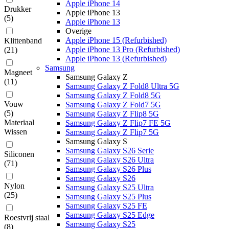
Apple iPhone 14
Drukker
Apple iPhone 13
(
5
)
Apple iPhone 13
Overige
Apple iPhone 15 (Refurbished)
Klittenband
Apple iPhone 13 Pro (Refurbished)
(
21
)
Apple iPhone 13 (Refurbished)
Samsung
Magneet
Samsung Galaxy Z
(
11
)
Samsung Galaxy Z Fold8 Ultra 5G
Samsung Galaxy Z Fold8 5G
Vouw
Samsung Galaxy Z Fold7 5G
(
5
)
Samsung Galaxy Z Flip8 5G
Materiaal
Samsung Galaxy Z Flip7 FE 5G
Wissen
Samsung Galaxy Z Flip7 5G
Samsung Galaxy S
Samsung Galaxy S26 Serie
Siliconen
Samsung Galaxy S26 Ultra
(
71
)
Samsung Galaxy S26 Plus
Samsung Galaxy S26
Nylon
Samsung Galaxy S25 Ultra
(
25
)
Samsung Galaxy S25 Plus
Samsung Galaxy S25 FE
Samsung Galaxy S25 Edge
Roestvrij staal
Samsung Galaxy S25
(
8
)