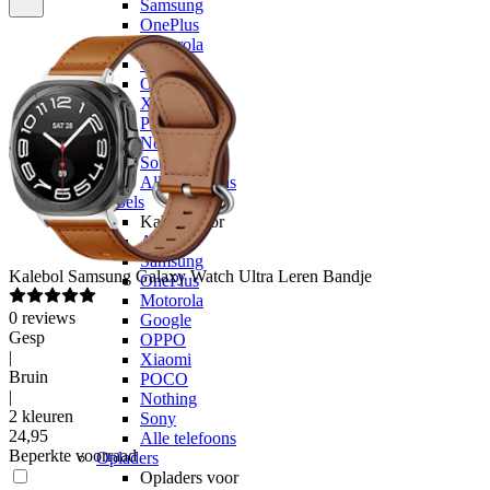
Samsung
OnePlus
Motorola
Google
OPPO
Xiaomi
POCO
Nothing
Sony
Alle telefoons
Kabels
Kabels voor
Apple
Samsung
Kalebol
Samsung Galaxy Watch Ultra Leren Bandje
OnePlus
Motorola
0
reviews
Google
Gesp
OPPO
|
Xiaomi
Bruin
POCO
|
Nothing
2 kleuren
Sony
24
,
95
Alle telefoons
Beperkte voorraad
Opladers
Opladers voor