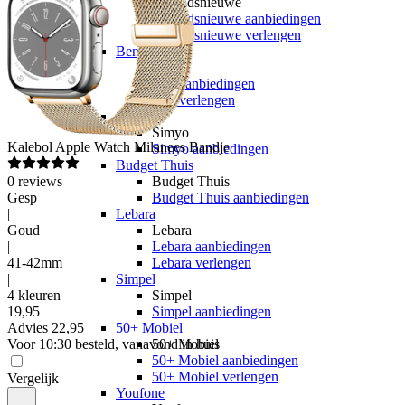
hollandsnieuwe
hollandsnieuwe aanbiedingen
hollandsnieuwe verlengen
Ben
Ben
Ben aanbiedingen
Ben verlengen
Simyo
Simyo
Kalebol
Apple Watch Milanees Bandje
Simyo aanbiedingen
Budget Thuis
0
reviews
Budget Thuis
Gesp
Budget Thuis aanbiedingen
|
Lebara
Goud
Lebara
|
Lebara aanbiedingen
41-42mm
Lebara verlengen
|
Simpel
4 kleuren
Simpel
19
,
95
Simpel aanbiedingen
Advies
22,95
50+ Mobiel
Voor 10:30 besteld, vanavond in huis
50+ Mobiel
50+ Mobiel aanbiedingen
50+ Mobiel verlengen
Vergelijk
Youfone