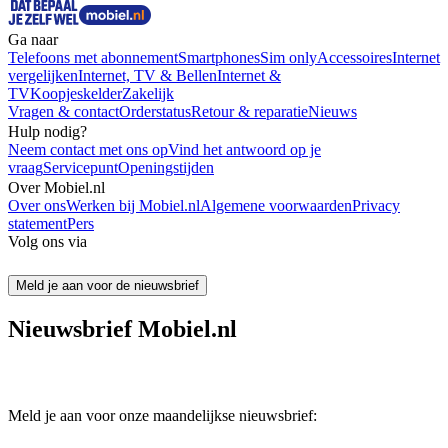
Ga naar
Telefoons met abonnement
Smartphones
Sim only
Accessoires
Internet
vergelijken
Internet, TV & Bellen
Internet &
TV
Koopjeskelder
Zakelijk
Vragen & contact
Orderstatus
Retour & reparatie
Nieuws
Hulp nodig?
Neem contact met ons op
Vind het antwoord op je
vraag
Servicepunt
Openingstijden
Over Mobiel.nl
Over ons
Werken bij Mobiel.nl
Algemene voorwaarden
Privacy
statement
Pers
Volg ons via
Meld je aan voor de nieuwsbrief
Nieuwsbrief Mobiel.nl
Meld je aan voor onze maandelijkse nieuwsbrief: