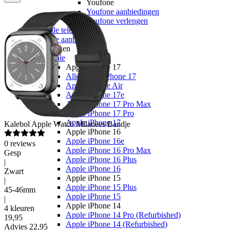
Youfone
Youfone aanbiedingen
Youfone verlengen
Alle telefoons
Alle aanbiedingen
Merken
Apple
Apple iPhone 17
Alle Apple iPhone 17
Apple iPhone Air
Apple iPhone 17e
Apple iPhone 17 Pro Max
Apple iPhone 17 Pro
Apple iPhone 17
Kalebol
Apple Watch Milanees Bandje
Apple iPhone 16
Apple iPhone 16e
0
reviews
Apple iPhone 16 Pro Max
Gesp
Apple iPhone 16 Plus
|
Apple iPhone 16
Zwart
Apple iPhone 15
|
Apple iPhone 15 Plus
45-46mm
Apple iPhone 15
|
Apple iPhone 14
4 kleuren
Apple iPhone 14 Pro (Refurbished)
19
,
95
Apple iPhone 14 (Refurbished)
Advies
22,95