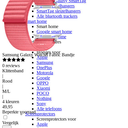
Samsung Galaxy SmartTag
Airtag sleutelhangers
SmartTag sleutelhangers
Alle bluetooth trackers
Smart home
Smart home
Google smart home
Alle smart home
Telefoonaccessoires
Hoesjes
Hoesjes voor
Samsung
Galaxy Watch8 Fabric Bandje
Apple
Samsung
0
reviews
OnePlus
Klittenband
Motorola
|
Google
Rood
OPPO
|
Xiaomi
M/L
POCO
|
Nothing
4 kleuren
Sony
49
,
95
Alle telefoons
Beperkte voorraad
Screenprotectors
Screenprotectors voor
Vergelijk
Apple