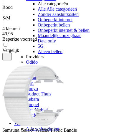
|
Alle categorieën
Rood
Alle Alle categorieën
|
Zonder aansluitkosten
S/M
Onbeperkt internet
|
Onbeperkt bellen
4 kleuren
Onbeperkt internet & bellen
49
,
95
Maandelijks opzegbaar
Beperkte voorraad
Data only
5G
Vergelijk
Alleen bellen
Providers
Odido
Vodafone
KPN
hollandsnieuwe
Ben
Simyo
Budget Thuis
Lebara
Simpel
50+ Mobiel
Youfone
Verlengen
Alle verlengingen
Samsung
Galaxy Watch8 Fabric Bandje