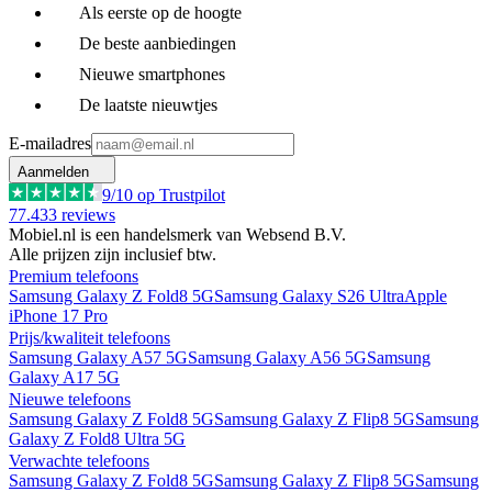
Als eerste op de hoogte
De beste aanbiedingen
Nieuwe smartphones
De laatste nieuwtjes
E-mailadres
Aanmelden
9
/10 op Trustpilot
77.433
reviews
Mobiel.nl is een handelsmerk van Websend B.V.
Alle prijzen zijn inclusief btw.
Premium telefoons
Samsung Galaxy Z Fold8 5G
Samsung Galaxy S26 Ultra
Apple
iPhone 17 Pro
Prijs/kwaliteit telefoons
Samsung Galaxy A57 5G
Samsung Galaxy A56 5G
Samsung
Galaxy A17 5G
Nieuwe telefoons
Samsung Galaxy Z Fold8 5G
Samsung Galaxy Z Flip8 5G
Samsung
Galaxy Z Fold8 Ultra 5G
Verwachte telefoons
Samsung Galaxy Z Fold8 5G
Samsung Galaxy Z Flip8 5G
Samsung