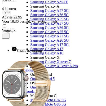
45-46mm
Samsung Galaxy S24 FE
|
Samsung Galaxy A
4 kleuren
Samsung Galaxy A57 5G
19
,
95
Samsung Galaxy A56 5G
Advies
22,95
Samsung Galaxy A55 5G
Voor 10:30 besteld, vanavond in huis
Samsung Galaxy A37 5G
Samsung Galaxy A36 5G
Vergelijk
Samsung Galaxy A35 5G
Samsung Galaxy A27 5G
Samsung Galaxy A26 5G
Samsung Galaxy A17 5G
Samsung Galaxy A17
Gratis bezorging
Samsung Galaxy A16
Samsung Galaxy X
Samsung Galaxy Xcover 7
Samsung Galaxy XCover 6 Pro
OnePlus
OnePlus Nord
OnePlus Nord 5
Overige
OnePlus 15
Motorola
Motorola Moto G
Motorola Moto G87 5G
Motorola Moto G86 5G