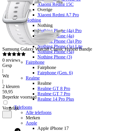
Xiaomi Redmi 15C
Overige
Xiaomi Redmi A7 Pro
Nothing
Nothing
Nothing Phone (4a) Pro
Nothing Phone (4a)
Nothing Phone (3a) Pro
Nothing Phone (3a) Lite
Samsung
Galaxy Watch8 Classic Hybrid Bandje
Nothing Phone (3a)
Nothing Phone (3)
0
reviews
Fairphone
Gesp
Fairphone
|
Fairphone (Gen. 6)
Wit
Realme
|
Realme
2 kleuren
Realme GT 8 Pro
59
,
95
Realme GT 7 Pro
Beperkte voorraad
Realme 14 Pro Plus
Telefoons
Vergelijk
Alle telefoons
Merken
Apple
Apple iPhone 17