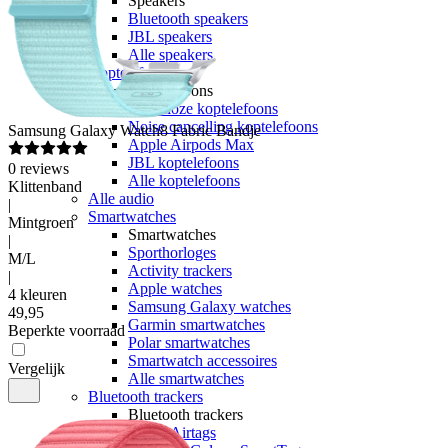
Speakers
Bluetooth speakers
JBL speakers
Alle speakers
Koptelefoons
Koptelefoons
Draadloze koptelefoons
Noise cancelling koptelefoons
Samsung
Galaxy Watch8 Fabric Bandje
Apple Airpods Max
JBL koptelefoons
0
reviews
Alle koptelefoons
Klittenband
Alle audio
|
Smartwatches
Mintgroen
Smartwatches
|
Sporthorloges
M/L
Activity trackers
|
Apple watches
4 kleuren
Samsung Galaxy watches
49
,
95
Garmin smartwatches
Beperkte voorraad
Polar smartwatches
Smartwatch accessoires
Vergelijk
Alle smartwatches
Bluetooth trackers
Bluetooth trackers
Apple Airtags