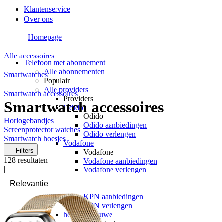
Klantenservice
Over ons
Homepage
Alle accessoires
Telefoon met abonnement
Alle abonnementen
Smartwatches
Populair
Alle providers
Smartwatch accessoires
Providers
Smartwatch accessoires
Odido
Odido
Horlogebandjes
Odido aanbiedingen
Screenprotector watches
Odido verlengen
Smartwatch hoesjes
Vodafone
Filters
Vodafone
128
resultaten
Vodafone aanbiedingen
|
Vodafone verlengen
KPN
KPN
KPN aanbiedingen
KPN verlengen
hollandsnieuwe