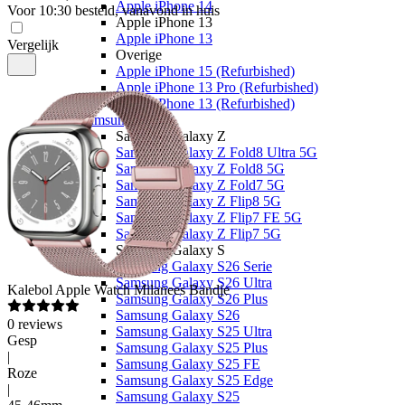
Apple iPhone 14
Voor 10:30 besteld, vanavond in huis
Apple iPhone 13
Apple iPhone 13
Vergelijk
Overige
Apple iPhone 15 (Refurbished)
Apple iPhone 13 Pro (Refurbished)
Apple iPhone 13 (Refurbished)
Samsung
Samsung Galaxy Z
Samsung Galaxy Z Fold8 Ultra 5G
Samsung Galaxy Z Fold8 5G
Samsung Galaxy Z Fold7 5G
Samsung Galaxy Z Flip8 5G
Samsung Galaxy Z Flip7 FE 5G
Samsung Galaxy Z Flip7 5G
Samsung Galaxy S
Samsung Galaxy S26 Serie
Samsung Galaxy S26 Ultra
Kalebol
Apple Watch Milanees Bandje
Samsung Galaxy S26 Plus
Samsung Galaxy S26
0
reviews
Samsung Galaxy S25 Ultra
Gesp
Samsung Galaxy S25 Plus
|
Samsung Galaxy S25 FE
Roze
Samsung Galaxy S25 Edge
|
Samsung Galaxy S25