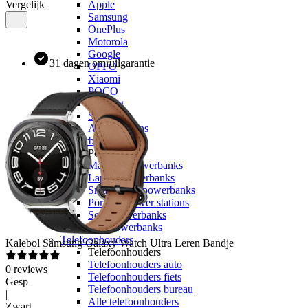
Vergelijk
Apple
Samsung
OnePlus
Motorola
Google
31 dagen omruilgarantie
OPPO
Xiaomi
POCO
Nothing
Sony
Alle telefoons
Powerbanks
Powerbanks
MagSafe powerbanks
Laptop powerbanks
Smartwatch powerbanks
Portable power stations
Solar powerbanks
Alle powerbanks
Telefoonhouders
Kalebol
Samsung Galaxy Watch Ultra Leren Bandje
Telefoonhouders
Telefoonhouders auto
0
reviews
Telefoonhouders fiets
Gesp
Telefoonhouders bureau
|
Alle telefoonhouders
Zwart