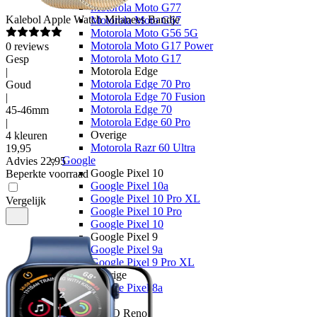
Motorola Moto G77
Kalebol
Apple Watch Milanees Bandje
Motorola Moto G67
Motorola Moto G56 5G
Motorola Moto G17 Power
0
reviews
Motorola Moto G17
Gesp
Motorola Edge
|
Motorola Edge 70 Pro
Goud
Motorola Edge 70 Fusion
|
Motorola Edge 70
45-46mm
Motorola Edge 60 Pro
|
Overige
4 kleuren
Motorola Razr 60 Ultra
19
,
95
Google
Advies
22,95
Google Pixel 10
Beperkte voorraad
Google Pixel 10a
Google Pixel 10 Pro XL
Vergelijk
Google Pixel 10 Pro
Google Pixel 10
Google Pixel 9
Google Pixel 9a
Google Pixel 9 Pro XL
Overige
Google Pixel 8a
OPPO
OPPO Reno