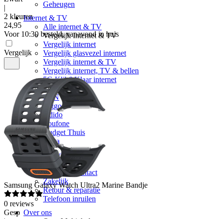
Geheugen
|
2 kleuren
Internet & TV
24
,
95
Alle internet & TV
Voor 10:30 besteld, vanavond in huis
Vergelijk Internet & TV
Vergelijk internet
Vergelijk
Vergelijk glasvezel internet
Vergelijk internet & TV
Vergelijk internet, TV & bellen
5G Klik&Klaar internet
Providers
KPN
Ziggo
Odido
Youfone
Budget Thuis
Delta
Klantenservice
Klantenservice
Vragen & contact
Zakelijk
Samsung
Galaxy Watch Ultra2 Marine Bandje
Retour & reparatie
Telefoon inruilen
0
reviews
Gesp
Over ons