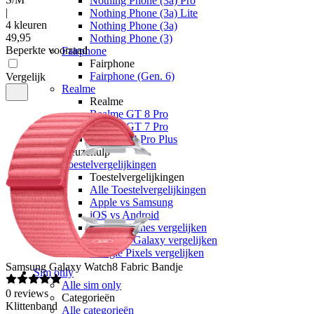
Nothing Phone (3a) Pro
|
Nothing Phone (3a) Lite
4 kleuren
Nothing Phone (3a)
49
,
95
Nothing Phone (3)
Beperkte voorraad
Fairphone
Fairphone
Fairphone (Gen. 6)
Vergelijk
Realme
Realme
Realme GT 8 Pro
Realme GT 7 Pro
Realme 14 Pro Plus
Keuzehulp
Toestelvergelijkingen
Toestelvergelijkingen
Alle Toestelvergelijkingen
Apple vs Samsung
iOS vs Android
Apple iPhones vergelijken
Samsung Galaxy vergelijken
Google Pixels vergelijken
Samsung
Galaxy Watch8 Fabric Bandje
Sim only
Alle sim only
0
reviews
Categorieën
Klittenband
Alle categorieën