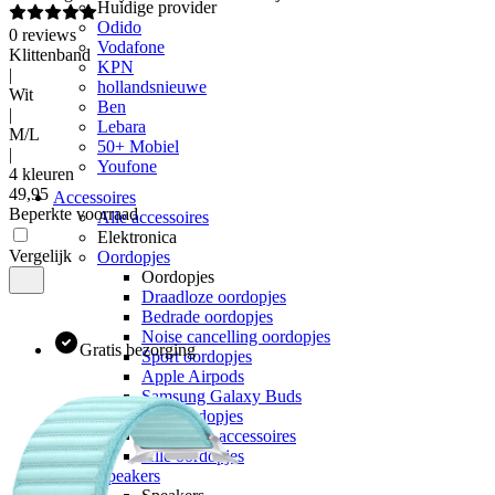
Huidige provider
Odido
0
reviews
Vodafone
Klittenband
KPN
|
hollandsnieuwe
Wit
Ben
|
Lebara
M/L
50+ Mobiel
|
Youfone
4 kleuren
49
,
95
Accessoires
Beperkte voorraad
Alle accessoires
Elektronica
Vergelijk
Oordopjes
Oordopjes
Draadloze oordopjes
Bedrade oordopjes
Noise cancelling oordopjes
Gratis bezorging
Sport oordopjes
Apple Airpods
Samsung Galaxy Buds
JBL oordopjes
Oordopjes accessoires
Alle oordopjes
Speakers