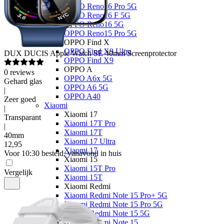
OPPO Reno16 Pro 5G
OPPO Reno16 F 5G
OPPO Reno16 5G
OPPO Reno15 Pro 5G
OPPO Find X
OPPO Find X9 Ultra
DUX DUCIS
Apple Watch SE 40mm Screenprotector
OPPO Find X9
OPPO A
0
reviews
OPPO A6x 5G
Gehard glas
OPPO A6 5G
|
OPPO A40
Zeer goed
Xiaomi
|
Xiaomi 17
Transparant
Xiaomi 17T Pro
|
Xiaomi 17T
40mm
Xiaomi 17 Ultra
12
,
95
Xiaomi 17
Voor 10:30 besteld, vanavond in huis
Xiaomi 15
Xiaomi 15T Pro
Vergelijk
Xiaomi 15T
Xiaomi Redmi
Xiaomi Redmi Note 15 Pro+ 5G
Xiaomi Redmi Note 15 Pro 5G
Xiaomi Redmi Note 15 5G
Xiaomi Redmi Note 15