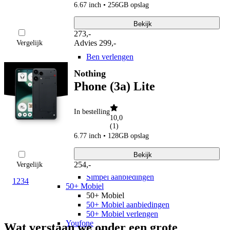
hollandsnieuwe
6.67 inch • 256GB opslag
hollandsnieuwe aanbiedingen
hollandsnieuwe verlengen
Bekijk
Ben
273
,
-
Ben
Advies
299,-
Vergelijk
Ben aanbiedingen
Ben verlengen
Simyo
Nothing
Simyo
Phone (3a) Lite
Simyo aanbiedingen
Budget Thuis
Budget Thuis
In bestelling
Budget Thuis aanbiedingen
10,0
Lebara
(
1
)
Lebara
6.77 inch • 128GB opslag
Lebara aanbiedingen
Lebara verlengen
Bekijk
Simpel
254
,
-
Vergelijk
Simpel
Simpel aanbiedingen
1
2
3
4
50+ Mobiel
50+ Mobiel
50+ Mobiel aanbiedingen
50+ Mobiel verlengen
Youfone
Wat verstaan we onder een grote