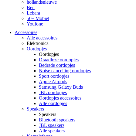
hollandsnieuwe
Ben
Lebara
50+ Mobiel
Youfone
Accessoires
Alle accessoires
Elektronica
Oordopjes
Oordopjes
Draadloze oordopjes
Bedrade oordopjes
Noise cancelling oordopjes
Sport oordopjes
Apple Airpods
Samsung Galaxy Buds
JBL oordopjes
Oordopjes accessoires
Alle oordopjes
Speakers
Speakers
Bluetooth speakers
JBL speakers
Alle speakers