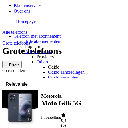
Klantenservice
Over ons
Homepage
Alle telefoons
Telefoon met abonnement
Alle abonnementen
Grote telefoons
Populair
Grote telefoons
Alle providers
Providers
Odido
Filters
Odido
65
resultaten
Odido aanbiedingen
|
Odido verlengen
Vodafone
Vodafone
Vodafone aanbiedingen
Motorola
Vodafone verlengen
Moto G86 5G
KPN
KPN
KPN aanbiedingen
In bestelling
KPN verlengen
9,4
hollandsnieuwe
(
3
)