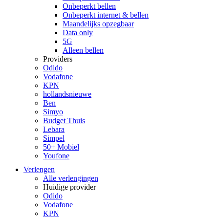
Onbeperkt bellen
Onbeperkt internet & bellen
Maandelijks opzegbaar
Data only
5G
Alleen bellen
Providers
Odido
Vodafone
KPN
hollandsnieuwe
Ben
Simyo
Budget Thuis
Lebara
Simpel
50+ Mobiel
Youfone
Verlengen
Alle verlengingen
Huidige provider
Odido
Vodafone
KPN