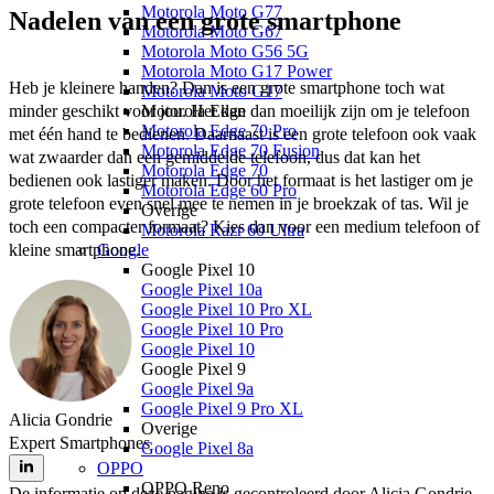
Motorola Moto G77
Nadelen van een grote smartphone
Motorola Moto G67
Motorola Moto G56 5G
Motorola Moto G17 Power
Heb je kleinere handen? Dan is een grote smartphone toch wat 
Motorola Moto G17
minder geschikt voor jou. Het kan dan moeilijk zijn om je telefoon 
Motorola Edge
Motorola Edge 70 Pro
met één hand te bedienen. Daarnaast is een grote telefoon ook vaak 
Motorola Edge 70 Fusion
wat zwaarder dan een gemiddelde telefoon, dus dat kan het 
Motorola Edge 70
bedienen ook lastiger maken. Door het formaat is het lastiger om je 
Motorola Edge 60 Pro
grote telefoon even snel mee te nemen in je broekzak of tas. Wil je 
Overige
toch een compacter formaat? Kies dan voor een medium telefoon of 
Motorola Razr 60 Ultra
kleine smartphone. 
Google
Google Pixel 10
Google Pixel 10a
Google Pixel 10 Pro XL
Google Pixel 10 Pro
Google Pixel 10
Google Pixel 9
Google Pixel 9a
Google Pixel 9 Pro XL
Alicia Gondrie
Overige
Expert Smartphones
Google Pixel 8a
OPPO
OPPO Reno
De informatie op deze pagina is gecontroleerd door Alicia Gondrie.