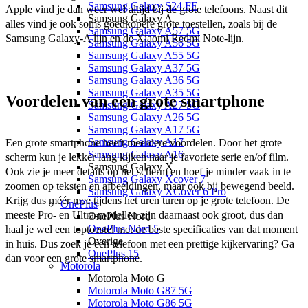
Samsung Galaxy S24 FE
Apple vind je dan weer wel altijd bij de grote telefoons. Naast dit 
Samsung Galaxy A
alles vind je ook soms goedkopere grote toestellen, zoals bij de 
Samsung Galaxy A57 5G
Samsung Galaxy-A lijn en de Xiaomi Redmi Note-lijn. 
Samsung Galaxy A56 5G
Samsung Galaxy A55 5G
Samsung Galaxy A37 5G
Samsung Galaxy A36 5G
Samsung Galaxy A35 5G
Voordelen van een grote smartphone
Samsung Galaxy A27 5G
Samsung Galaxy A26 5G
Samsung Galaxy A17 5G
Samsung Galaxy A17
Een grote smartphone heeft meerdere voordelen. Door het grote 
Samsung Galaxy A16
scherm kun je lekker lang kijken naar je favoriete serie en/of film. 
Samsung Galaxy X
Ook zie je meer details op het scherm en hoef je minder vaak in te 
Samsung Galaxy Xcover 7
zoomen op teksten en afbeeldingen, maar ook bij bewegend beeld. 
Samsung Galaxy XCover 6 Pro
Krijg dus méér mee tijdens het uren turen op je grote telefoon. De 
OnePlus
meeste Pro- en Ultra-modellen zijn daarnaast ook groot, dus dan 
OnePlus Nord
OnePlus Nord 5
haal je wel een toptoestel met de beste specificaties van dat moment 
Overige
in huis. Dus zoek je een telefoon met een prettige kijkervaring? Ga 
OnePlus 15
dan voor een grote smartphone. 
Motorola
Motorola Moto G
Motorola Moto G87 5G
Motorola Moto G86 5G