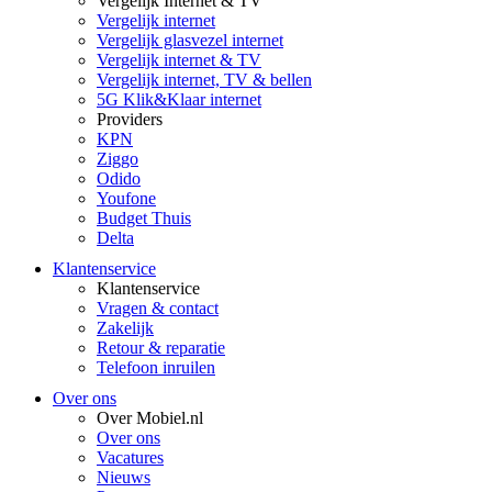
Vergelijk Internet & TV
Vergelijk internet
Vergelijk glasvezel internet
Vergelijk internet & TV
Vergelijk internet, TV & bellen
5G Klik&Klaar internet
Providers
KPN
Ziggo
Odido
Youfone
Budget Thuis
Delta
Klantenservice
Klantenservice
Vragen & contact
Zakelijk
Retour & reparatie
Telefoon inruilen
Over ons
Over Mobiel.nl
Over ons
Vacatures
Nieuws