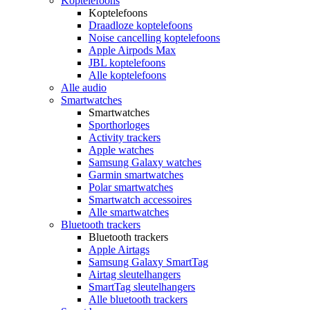
Koptelefoons
Koptelefoons
Draadloze koptelefoons
Noise cancelling koptelefoons
Apple Airpods Max
JBL koptelefoons
Alle koptelefoons
Alle audio
Smartwatches
Smartwatches
Sporthorloges
Activity trackers
Apple watches
Samsung Galaxy watches
Garmin smartwatches
Polar smartwatches
Smartwatch accessoires
Alle smartwatches
Bluetooth trackers
Bluetooth trackers
Apple Airtags
Samsung Galaxy SmartTag
Airtag sleutelhangers
SmartTag sleutelhangers
Alle bluetooth trackers