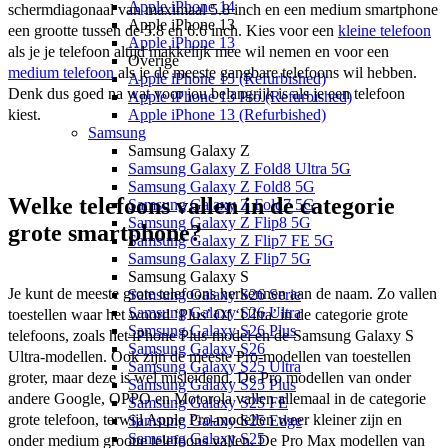
Apple iPhone 14
schermdiagonaal van maximaal 5.8 inch en een medium smartphone 
Apple iPhone 13
een grootte tussen de 5.8 en 6.6 inch. Kies voor een 
kleine telefoon
Apple iPhone 13
als je je telefoon altijd makkelijk mee wil nemen en voor een 
Overige
medium telefoon
 als je de meeste gangbare telefoons wil hebben. 
Apple iPhone 15 (Refurbished)
Denk dus goed na wat voor jou belangrijk is als je een telefoon 
Apple iPhone 13 Pro (Refurbished)
Apple iPhone 13 (Refurbished)
kiest. 
Samsung
Samsung Galaxy Z
Samsung Galaxy Z Fold8 Ultra 5G
Samsung Galaxy Z Fold8 5G
Welke telefoons vallen in de categorie
Samsung Galaxy Z Fold7 5G
Samsung Galaxy Z Flip8 5G
grote smartphone?
Samsung Galaxy Z Flip7 FE 5G
Samsung Galaxy Z Flip7 5G
Samsung Galaxy S
Je kunt de meeste grote telefoons herkennen aan de naam. Zo vallen 
Samsung Galaxy S26 Serie
Samsung Galaxy S26 Ultra
toestellen waar het woord ‘Plus’ Of ‘Ultra’ in de categorie grote 
Samsung Galaxy S26 Plus
telefoons, zoals het iPhone Plus-model en de Samsung Galaxy S 
Samsung Galaxy S26
Ultra-modellen. Ook zijn de meeste Pro-modellen van toestellen 
Samsung Galaxy S25 Ultra
groter, maar deze is wel misleidend. De Pro modellen van onder 
Samsung Galaxy S25 Plus
andere Google, OPPO en Motorola vallen allemaal in de categorie 
Samsung Galaxy S25 FE
grote telefoon, terwijl Apple Pro-modellen weer kleiner zijn en 
Samsung Galaxy S25 Edge
Samsung Galaxy S25
onder medium grootte telefoons vallen. De Pro Max modellen van 