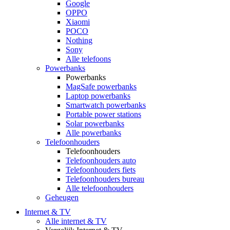
Google
OPPO
Xiaomi
POCO
Nothing
Sony
Alle telefoons
Powerbanks
Powerbanks
MagSafe powerbanks
Laptop powerbanks
Smartwatch powerbanks
Portable power stations
Solar powerbanks
Alle powerbanks
Telefoonhouders
Telefoonhouders
Telefoonhouders auto
Telefoonhouders fiets
Telefoonhouders bureau
Alle telefoonhouders
Geheugen
Internet & TV
Alle internet & TV