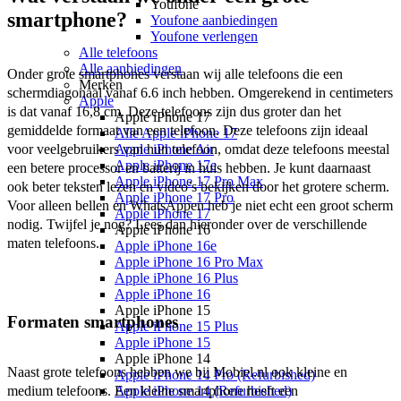
Youfone
smartphone?
Youfone aanbiedingen
Youfone verlengen
Alle telefoons
Alle aanbiedingen
Onder grote smartphones verstaan wij alle telefoons die een 
Merken
schermdiagonaal vanaf 6.6 inch hebben. Omgerekend in centimeters 
Apple
is dat vanaf 16,8 cm. Deze telefoons zijn dus groter dan het 
Apple iPhone 17
gemiddelde formaat van een telefoon. Deze telefoons zijn ideaal 
Alle Apple iPhone 17
voor veelgebruikers van hun telefoon, omdat deze telefoons meestal 
Apple iPhone Air
Apple iPhone 17e
een betere processor en batterij in huis hebben. Je kunt daarnaast 
Apple iPhone 17 Pro Max
ook beter teksten lezen en video’s bekijken door het grotere scherm. 
Apple iPhone 17 Pro
Voor alleen bellen en WhatsAppen heb je niet echt een groot scherm 
Apple iPhone 17
nodig. Twijfel je nog? Lees dan hieronder over de verschillende 
Apple iPhone 16
maten telefoons.
Apple iPhone 16e
Apple iPhone 16 Pro Max
Apple iPhone 16 Plus
Apple iPhone 16
Apple iPhone 15
Formaten smartphones
Apple iPhone 15 Plus
Apple iPhone 15
Apple iPhone 14
Naast grote telefoons hebben we bij Mobiel.nl ook kleine en 
Apple iPhone 14 Pro (Refurbished)
Apple iPhone 14 (Refurbished)
medium telefoons. Een kleine smartphone heeft een 