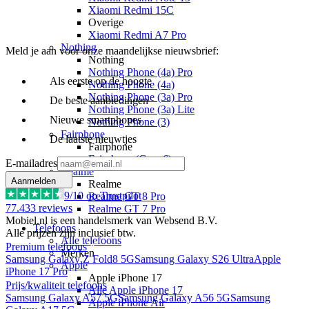
Xiaomi Redmi 15C
Overige
Xiaomi Redmi A7 Pro
Nothing
Meld je aan voor onze maandelijkse nieuwsbrief:
Nothing
Nothing Phone (4a) Pro
Als eerste op de hoogte
Nothing Phone (4a)
Nothing Phone (3a) Pro
De beste aanbiedingen
Nothing Phone (3a) Lite
Nieuwe smartphones
Nothing Phone (3)
Fairphone
De laatste nieuwtjes
Fairphone
Fairphone (Gen. 6)
E-mailadres
Realme
Aanmelden
Realme
9
/10 op Trustpilot
Realme GT 8 Pro
77.433
reviews
Realme GT 7 Pro
Mobiel.nl is een handelsmerk van Websend B.V.
Telefoons
Alle prijzen zijn inclusief btw.
Alle telefoons
Premium telefoons
Merken
Samsung Galaxy Z Fold8 5G
Samsung Galaxy S26 Ultra
Apple
Apple
iPhone 17 Pro
Apple iPhone 17
Prijs/kwaliteit telefoons
Alle Apple iPhone 17
Samsung Galaxy A57 5G
Samsung Galaxy A56 5G
Samsung
Apple iPhone Air