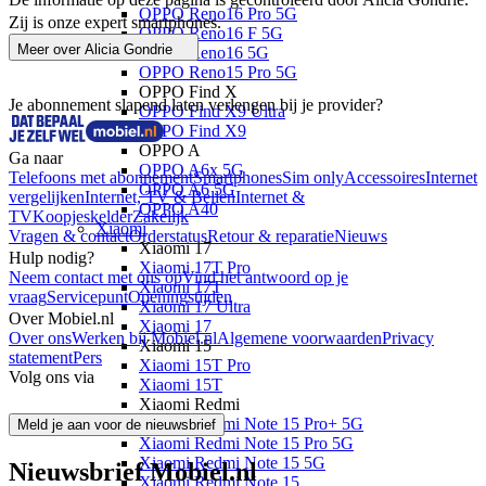
OPPO Reno16 Pro 5G
Zij is onze expert smartphones.
OPPO Reno16 F 5G
Meer over
Alicia Gondrie
OPPO Reno16 5G
OPPO Reno15 Pro 5G
OPPO Find X
Je abonnement slapend laten verlengen bij je provider?
OPPO Find X9 Ultra
OPPO Find X9
OPPO A
Ga naar
OPPO A6x 5G
Telefoons met abonnement
Smartphones
Sim only
Accessoires
Internet
OPPO A6 5G
vergelijken
Internet, TV & Bellen
Internet &
OPPO A40
TV
Koopjeskelder
Zakelijk
Xiaomi
Vragen & contact
Orderstatus
Retour & reparatie
Nieuws
Xiaomi 17
Hulp nodig?
Xiaomi 17T Pro
Neem contact met ons op
Vind het antwoord op je
Xiaomi 17T
vraag
Servicepunt
Openingstijden
Xiaomi 17 Ultra
Over Mobiel.nl
Xiaomi 17
Over ons
Werken bij Mobiel.nl
Algemene voorwaarden
Privacy
Xiaomi 15
statement
Pers
Xiaomi 15T Pro
Volg ons via
Xiaomi 15T
Xiaomi Redmi
Xiaomi Redmi Note 15 Pro+ 5G
Meld je aan voor de nieuwsbrief
Xiaomi Redmi Note 15 Pro 5G
Xiaomi Redmi Note 15 5G
Nieuwsbrief Mobiel.nl
Xiaomi Redmi Note 15