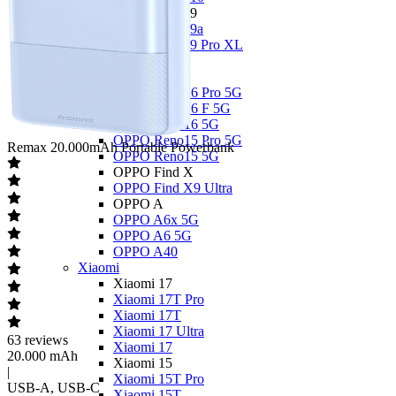
Google Pixel 9
Google Pixel 9a
Google Pixel 9 Pro XL
OPPO
OPPO Reno
OPPO Reno16 Pro 5G
OPPO Reno16 F 5G
OPPO Reno16 5G
OPPO Reno15 Pro 5G
Remax
20.000mAh Portable Powerbank
OPPO Reno15 5G
OPPO Find X
OPPO Find X9 Ultra
OPPO A
OPPO A6x 5G
OPPO A6 5G
OPPO A40
Xiaomi
Xiaomi 17
Xiaomi 17T Pro
Xiaomi 17T
Xiaomi 17 Ultra
63
reviews
Xiaomi 17
20.000 mAh
Xiaomi 15
|
Xiaomi 15T Pro
USB-A, USB-C
Xiaomi 15T