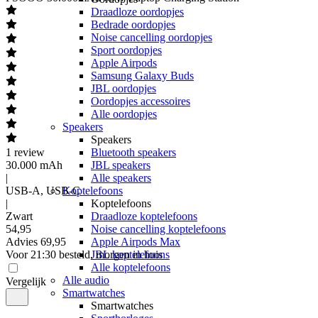
Draadloze oordopjes
Bedrade oordopjes
Noise cancelling oordopjes
Sport oordopjes
Apple Airpods
Samsung Galaxy Buds
JBL oordopjes
Oordopjes accessoires
Alle oordopjes
Speakers
Speakers
1
review
Bluetooth speakers
30.000 mAh
JBL speakers
|
Alle speakers
USB-A, USB-C
Koptelefoons
|
Koptelefoons
Zwart
Draadloze koptelefoons
54
,
95
Noise cancelling koptelefoons
Advies
69,95
Apple Airpods Max
Voor 21:30 besteld, morgen in huis
JBL koptelefoons
Alle koptelefoons
Alle audio
Vergelijk
Smartwatches
Smartwatches