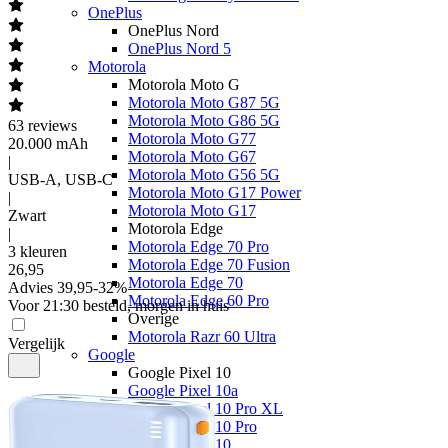
OnePlus
OnePlus Nord
OnePlus Nord 5
Motorola
Motorola Moto G
Motorola Moto G87 5G
Motorola Moto G86 5G
63
reviews
Motorola Moto G77
20.000 mAh
Motorola Moto G67
|
Motorola Moto G56 5G
USB-A, USB-C
Motorola Moto G17 Power
|
Motorola Moto G17
Zwart
Motorola Edge
|
Motorola Edge 70 Pro
3 kleuren
Motorola Edge 70 Fusion
26
,
95
Motorola Edge 70
Advies
39,95
-
32
%
Motorola Edge 60 Pro
Voor 21:30 besteld, morgen in huis
Overige
Motorola Razr 60 Ultra
Vergelijk
Google
Google Pixel 10
Google Pixel 10a
Google Pixel 10 Pro XL
Google Pixel 10 Pro
Google Pixel 10