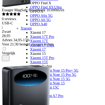
OPPO Find X
OPPO Find X9 Ultra
Essager
MagSafe Powerbank 10.000mAh
OPPO A
OPPO A6x 5G
0
reviews
OPPO A6 5G
USB-C
OPPO A40
|
Xiaomi
Zwart
Xiaomi 17
28
,
95
Xiaomi 17T Pro
Advies
34,95
-
17
%
Xiaomi 17T
Voor 21:30 besteld, morgen in huis
Xiaomi 17 Ultra
Xiaomi 17
Vergelijk
Xiaomi 15
Xiaomi 15T Pro
Xiaomi 15T
Xiaomi Redmi
Xiaomi Redmi Note 15 Pro+ 5G
Xiaomi Redmi Note 15 Pro 5G
Xiaomi Redmi Note 15 5G
Xiaomi Redmi Note 15
Xiaomi Redmi 15C
Overige
Xiaomi Redmi A7 Pro
Nothing
Nothing