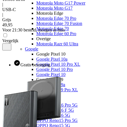
Motorola Moto G17 Power
|
Motorola Moto G17
USB-C
Motorola Edge
|
Motorola Edge 70 Pro
Grijs
Motorola Edge 70 Fusion
49
,
95
Motorola Edge 70
Voor 21:30 besteld, morgen in huis
Motorola Edge 60 Pro
Overige
Vergelijk
Motorola Razr 60 Ultra
Google
Google Pixel 10
Google Pixel 10a
Google Pixel 10 Pro XL
Gratis bezorging
Google Pixel 10 Pro
Google Pixel 10
Google Pixel 9
Google Pixel 9a
Google Pixel 9 Pro XL
OPPO
OPPO Reno
OPPO Reno16 Pro 5G
OPPO Reno16 F 5G
OPPO Reno16 5G
OPPO Reno15 Pro 5G
OPPO Reno15 5G