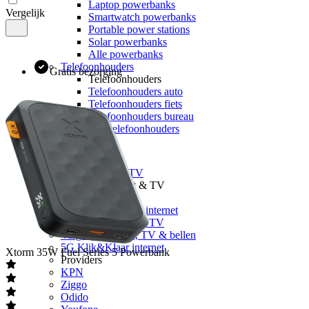
Laptop powerbanks
Vergelijk
Smartwatch powerbanks
Portable power stations
Solar powerbanks
Alle powerbanks
Telefoonhouders
Gratis bezorging
Telefoonhouders
Telefoonhouders auto
Telefoonhouders fiets
Telefoonhouders bureau
Alle telefoonhouders
Geheugen
Internet & TV
Alle internet & TV
Vergelijk Internet & TV
Vergelijk internet
Vergelijk glasvezel internet
Vergelijk internet & TV
Vergelijk internet, TV & bellen
5G Klik&Klaar internet
Xtorm
35W Fuel Series 5 Powerbank
Providers
KPN
Ziggo
Odido