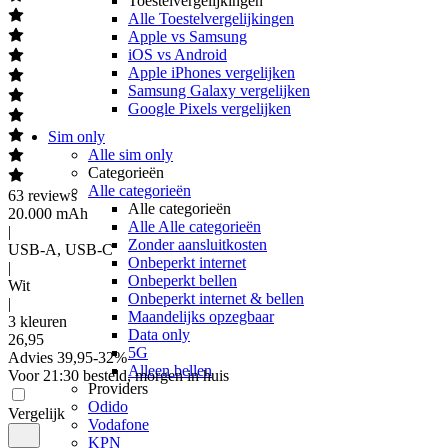
Toestelvergelijkingen
Alle Toestelvergelijkingen
Apple vs Samsung
iOS vs Android
Apple iPhones vergelijken
Samsung Galaxy vergelijken
Google Pixels vergelijken
Sim only
Alle sim only
Categorieën
Alle categorieën
63
reviews
Alle categorieën
20.000 mAh
Alle Alle categorieën
|
Zonder aansluitkosten
USB-A, USB-C
Onbeperkt internet
|
Onbeperkt bellen
Wit
Onbeperkt internet & bellen
|
Maandelijks opzegbaar
3 kleuren
Data only
26
,
95
5G
Advies
39,95
-
32
%
Alleen bellen
Voor 21:30 besteld, morgen in huis
Providers
Odido
Vergelijk
Vodafone
KPN