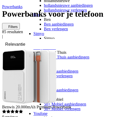
hollandsnieuwe
hollandsnieuwe aanbiedingen
Powerbanks
hollandsnieuwe verlengen
Powerbanks voor je telefoon
Ben
Ben
Ben aanbiedingen
Filters
Ben verlengen
85
resultaten
Simyo
|
Simyo
Simyo aanbiedingen
Budget Thuis
Budget Thuis
Budget Thuis aanbiedingen
Lebara
Lebara
Lebara aanbiedingen
Lebara verlengen
Simpel
Simpel
Simpel aanbiedingen
50+ Mobiel
50+ Mobiel
50+ Mobiel aanbiedingen
Benwis
20.000mAh Premium Powerbank
50+ Mobiel verlengen
Youfone
0
reviews