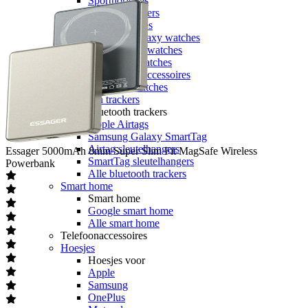
Sporthorloges
Activity trackers
Apple watches
Samsung Galaxy watches
Garmin smartwatches
Polar smartwatches
Smartwatch accessoires
Alle smartwatches
Bluetooth trackers
Bluetooth trackers
Apple Airtags
Samsung Galaxy SmartTag
Airtag sleutelhangers
Essager
5000mAh 8mm Super Slim Fit MagSafe Wireless
SmartTag sleutelhangers
Powerbank
Alle bluetooth trackers
Smart home
Smart home
Google smart home
Alle smart home
Telefoonaccessoires
Hoesjes
Hoesjes voor
Apple
Samsung
OnePlus