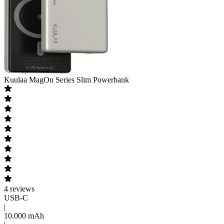
Kuulaa
MagOn Series Slim Powerbank
4
reviews
USB-C
|
10.000 mAh