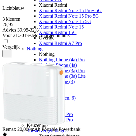
|
Xiaomi Redmi
Lichtblauw
Xiaomi Redmi Note 15 Pro+ 5G
|
Xiaomi Redmi Note 15 Pro 5G
3 kleuren
Xiaomi Redmi Note 15 5G
26
,
95
Xiaomi Redmi Note 15
Advies
39,95
-
32
%
Xiaomi Redmi 15C
Voor 21:30 besteld, morgen in huis
Overige
Xiaomi Redmi A7 Pro
Vergelijk
Nothing
Nothing
Nothing Phone (4a) Pro
Nothing Phone (4a)
Nothing Phone (3a) Pro
Nothing Phone (3a) Lite
Nothing Phone (3)
Fairphone
Fairphone
Fairphone (Gen. 6)
Realme
Realme
Realme GT 8 Pro
Realme GT 7 Pro
Keuzehulp
Remax
20.000mAh Portable Powerbank
Toestelvergelijkingen