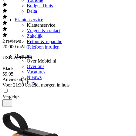
Youfone
Budget Thuis
Delta
Klantenservice
Klantenservice
Vragen & contact
Zakelijk
2
reviews
Retour & reparatie
20.000 mAh
Telefoon inruilen
|
Over ons
USB-A, USB-C
Over Mobiel.nl
|
Over ons
Black
Vacatures
59
,
95
Nieuws
Advies
64,95
Pers
Voor 21:30 besteld, morgen in huis
Vergelijk