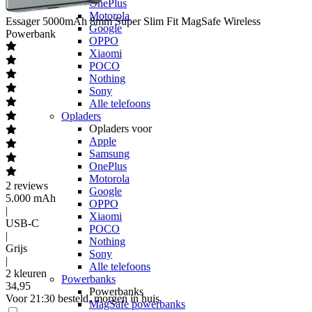
OnePlus
Motorola
Essager
5000mAh 8mm Super Slim Fit MagSafe Wireless
Google
Powerbank
OPPO
Xiaomi
POCO
Nothing
Sony
Alle telefoons
Opladers
Opladers voor
Apple
Samsung
OnePlus
Motorola
2
reviews
Google
5.000 mAh
OPPO
|
Xiaomi
USB-C
POCO
|
Nothing
Grijs
Sony
|
Alle telefoons
2 kleuren
Powerbanks
34
,
95
Powerbanks
Voor 21:30 besteld, morgen in huis
MagSafe powerbanks