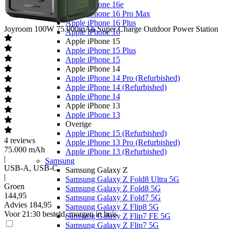
Apple iPhone 16e
Apple iPhone 16 Pro Max
Apple iPhone 16 Plus
Joyroom
100W 75.000mAh Super Charge Outdoor Power Station
Apple iPhone 16
Apple iPhone 15
Apple iPhone 15 Plus
Apple iPhone 15
Apple iPhone 14
Apple iPhone 14 Pro (Refurbished)
Apple iPhone 14 (Refurbished)
Apple iPhone 14
Apple iPhone 13
Apple iPhone 13
Overige
Apple iPhone 15 (Refurbished)
4
reviews
Apple iPhone 13 Pro (Refurbished)
75.000 mAh
Apple iPhone 13 (Refurbished)
|
Samsung
USB-A, USB-C
Samsung Galaxy Z
|
Samsung Galaxy Z Fold8 Ultra 5G
Groen
Samsung Galaxy Z Fold8 5G
144
,
95
Samsung Galaxy Z Fold7 5G
Advies
184,95
Samsung Galaxy Z Flip8 5G
Voor 21:30 besteld, morgen in huis
Samsung Galaxy Z Flip7 FE 5G
Samsung Galaxy Z Flip7 5G