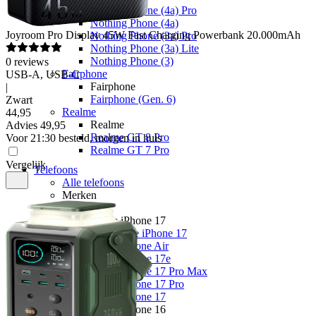
Nothing Phone (4a) Pro
Nothing Phone (4a)
Joyroom
Pro Display 45W Fast Charging Powerbank 20.000mAh
Nothing Phone (3a) Pro
Nothing Phone (3a) Lite
Nothing Phone (3)
0
reviews
Fairphone
USB-A, USB-C
Fairphone
|
Fairphone (Gen. 6)
Zwart
Realme
44
,
95
Realme
Advies
49,95
Realme GT 8 Pro
Voor 21:30 besteld, morgen in huis
Realme GT 7 Pro
Vergelijk
Telefoons
Alle telefoons
Merken
Apple
Apple iPhone 17
Alle Apple iPhone 17
Apple iPhone Air
Apple iPhone 17e
Apple iPhone 17 Pro Max
Apple iPhone 17 Pro
Apple iPhone 17
Apple iPhone 16