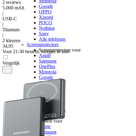
Motorola
2
reviews
Google
5.000 mAh
OPPO
|
Xiaomi
USB-C
POCO
|
Nothing
Titanium
Sony
|
Alle telefoons
2 kleuren
Screenprotectors
34
,
95
Screenprotectors voor
Voor 21:30 besteld, morgen in huis
Apple
Samsung
Vergelijk
OnePlus
Motorola
Google
OPPO
Xiaomi
POCO
Nothing
Sony
Alle telefoons
Kabels
Kabels voor
Apple
Samsung