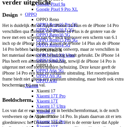
verder uitgelicht
Google Pixel 9a
Google Pixel 9 Pro XL
OPPO
Design
OPPO Reno
OPPO Reno16 Pro 5G
Het is duidelijk dat de Apple iPhone 14 Plus en de iPhone 14 Pro 
OPPO Reno16 F 5G
verschillen qua formaat. De iPhone 14 Plus is de grotere van de 
OPPO Reno16 5G
twee met een scherm van 6.7 inch tegenover een scherm van 6.1 
OPPO Reno15 Pro 5G
inch op de iPhone 14 Pro. Zowel de iPhone 14 Plus als de iPhone 
OPPO Reno14 5G
14 Pro hebben beide een prachtig ontwerp, maar ze verschillen in 
OPPO Find X
OPPO Find X9 Ultra
het materiaal dat voor de behuizing wordt gebruikt. De iPhone 14 
OPPO Find X9
Plus heeft een aluminium behuizing, terwijl de iPhone 14 Pro is 
OPPO A
uitgerust met een roestvrijstalen behuizing. Deze keuze geeft de 
OPPO A6x 5G
iPhone 14 Pro een luxe en robuuste uitstraling. Het roestvrijstalen 
OPPO A6 5G
frame biedt niet alleen een premium uitstraling, maar biedt ook extra 
OPPO A40
bescherming bij een val.
Xiaomi
Xiaomi 17
Xiaomi 17T Pro
Beeldscherm
Xiaomi 17T
Xiaomi 17 Ultra
Los van dat er een verschil zit in beeldschermformaat, is de notch 
Xiaomi 17
Xiaomi 15
verdwenen op de Apple iPhone 14 Pro. In plaats daarvan zit er iets 
Xiaomi 15T Pro
gloednieuws: het Dynamic Island. Het is de eerste keer dat Apple 
Xiaomi 15T