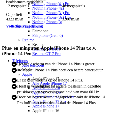
Hoofdcamera megapixels
Nothing Phone (4a) Pro
12 megapixels
48 megapixels
Nothing Phone (4a)
Nothing Phone (3a) Pro
Capaciteit
Nothing Phone (3a) Lite
4323 mAh
3200 mAh
Nothing Phone (3)
Volledige vergelijking
Fairphone
Fairphone
Fairphone (Gen. 6)
Realme
Realme
Plus- en minputen Apple iPhone 14 Plus t.o.v.
Realme GT 8 Pro
iPhone 14 Pro
Realme GT 7 Pro
Telefoons
Het beeldscherm van de iPhone 14 Plus is groter.
Alle telefoons
Merken
De Apple iPhone 14 Plus heeft een betere batterijduur.
Apple
Apple iPhone 17
Er zit geen telelens op de iPhone 14 Plus.
Alle Apple iPhone 17
Heeft in vergelijking tot andere toestellen in dezelfde
Apple iPhone Air
prijsklasse een verversingssnelheid van maar 60 Hz.
Apple iPhone 17e
Door het hogere aantal megapixels maakt de iPhone 14
Apple iPhone 17 Pro Max
Apple iPhone 17 Pro
Pro foto's met meer details dan de iPhone 14 Plus.
Apple iPhone 17
Apple iPhone 16