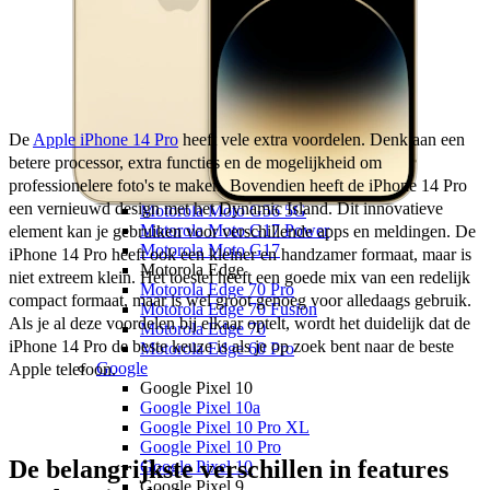
Samsung Galaxy XCover 6 Pro
OnePlus
OnePlus Nord
OnePlus Nord 5
Motorola
Motorola Moto G
Motorola Moto G87 5G
De 
Apple iPhone 14 Pro
 heeft vele extra voordelen. Denk aan een 
Motorola Moto G86 5G
betere processor, extra functies en de mogelijkheid om 
Motorola Moto G77
professionelere foto's te maken. Bovendien heeft de iPhone 14 Pro 
Motorola Moto G67
een vernieuwd design met het Dynamic Island. Dit innovatieve 
Motorola Moto G56 5G
Motorola Moto G17 Power
element kan je gebruiken voor verschillende apps en meldingen. De 
Motorola Moto G17
iPhone 14 Pro heeft ook een kleiner en handzamer formaat, maar is 
Motorola Edge
niet extreem klein. Het toestel heeft een goede mix van een redelijk 
Motorola Edge 70 Pro
compact formaat, maar is wel groot genoeg voor alledaags gebruik. 
Motorola Edge 70 Fusion
Als je al deze voordelen bij elkaar optelt, wordt het duidelijk dat de 
Motorola Edge 70
iPhone 14 Pro de beste keuze is als je op zoek bent naar de beste 
Motorola Edge 60 Pro
Google
Apple telefoon.
Google Pixel 10
Google Pixel 10a
Google Pixel 10 Pro XL
Google Pixel 10 Pro
De belangrijkste verschillen in features
Google Pixel 10
Google Pixel 9