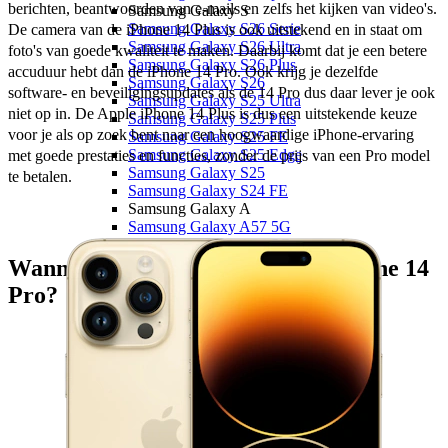
berichten, beantwoorden van e-mails en zelfs het kijken van video's. 
Samsung Galaxy S
Samsung Galaxy S26 Serie
De camera van de iPhone 14 Plus is ook uitstekend en in staat om 
Samsung Galaxy S26 Ultra
foto's van goede kwaliteit te maken. Daarbij komt dat je een betere 
Samsung Galaxy S26 Plus
accuduur hebt dan de iPhone 14 Pro. Ook krijg je dezelfde 
Samsung Galaxy S26
software- en beveiligingsupdates als de 14 Pro dus daar lever je ook 
Samsung Galaxy S25 Ultra
niet op in. De Apple iPhone 14 Plus is dus een uitstekende keuze 
Samsung Galaxy S25 Plus
voor je als op zoek bent naar een hoogwaardige iPhone-ervaring 
Samsung Galaxy S25 FE
Samsung Galaxy S25 Edge
met goede prestaties en functies, zonder de prijs van een Pro model 
Samsung Galaxy S25
te betalen.
Samsung Galaxy S24 FE
Samsung Galaxy A
Samsung Galaxy A57 5G
Samsung Galaxy A56 5G
Samsung Galaxy A55 5G
Wanneer kies je voor de Apple iPhone 14
Samsung Galaxy A37 5G
Pro?
Samsung Galaxy A36 5G
Samsung Galaxy A35 5G
Samsung Galaxy A27 5G
Samsung Galaxy A26 5G
Samsung Galaxy A17 5G
Samsung Galaxy A17
Samsung Galaxy A16
Samsung Galaxy X
Samsung Galaxy Xcover 7