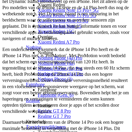
het Dynamic Island introduceert op een iPhone. Het zit alleen op de 
Xiaomi Redmi
Pro modellen van de iPhone 14-serie en de 14 Plus heeft dus nog de 
Xiaomi Redmi Note 15 Pro+ 5G
welbekende notch. Het Dynamic Island is een uitsparing in het 
Xiaomi Redmi Note 15 Pro 5G
beeldscherm waar de selfiecamera en meerdere sensoren zijn 
Xiaomi Redmi Note 15 5G
Xiaomi Redmi Note 15
geplaatst. Dit is dynamisch en kan nuttige informatie tonen en voor 
Xiaomi Redmi 15C
verschillende apps als bedieningspaneel gebruikt worden, zoals voor 
Overige
navigeren of muziek luisteren. 
Xiaomi Redmi A7 Pro
Nothing
Een onderscheidend kenmerk dat de iPhone 14 Pro heeft en de 
Nothing
iPhone 14 Plus niet, is 'ProMotion'. Met ProMotion wordt bedoeld 
Nothing Phone (4a) Pro
dat het scherm een verversingssnelheid van 120 Hz heeft. In 
Nothing Phone (4a)
tegenstelling tot de iPhone 14 Plus, die nog steeds een 60 Hz scherm 
Nothing Phone (3a) Pro
Nothing Phone (3a) Lite
heeft, biedt ProMotion op de iPhone 14 Pro dus een hogere 
Nothing Phone (3)
verversingssnelheid. Deze verhoogde verversingssnelheid resulteert 
Fairphone
in een vloeiendere en responsievere weergave op het scherm, wat 
Fairphone
zorgt voor een betere gebruikerservaring. Bovendien helpt het je om 
Fairphone (Gen. 6)
haperingen en vertragingen te verminderen die soms kunnen 
Realme
optreden tijdens het navigeren door je apps of het scrollen door 
Realme
Realme GT 8 Pro
verschillende webpagina's. 
Realme GT 7 Pro
Keuzehulp
Daarnaast biedt het scherm van de iPhone 14 Pro ook een hogere 
Toestelvergelijkingen
maximale helderheid in vergelijking met de iPhone 14 Plus. Dit 