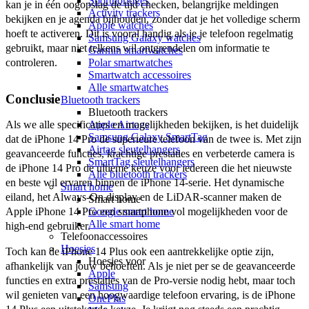
Sporthorloges
kan je in één oogopslag de tijd checken, belangrijke meldingen 
Activity trackers
bekijken en je agenda bijhouden, zonder dat je het volledige scherm 
Apple watches
hoeft te activeren. Dit is vooral handig als je je telefoon regelmatig 
Samsung Galaxy watches
gebruikt, maar niet telkens wil ontgrendelen om informatie te 
Garmin smartwatches
Polar smartwatches
controleren.
Smartwatch accessoires
Alle smartwatches
Conclusie
Bluetooth trackers
Bluetooth trackers
Apple Airtags
Als we alle specificaties en mogelijkheden bekijken, is het duidelijk 
Samsung Galaxy SmartTag
dat de iPhone 14 Pro de superieure telefoon van de twee is. Met zijn 
Airtag sleutelhangers
geavanceerde functies, krachtige prestaties en verbeterde camera is 
SmartTag sleutelhangers
de iPhone 14 Pro de ultieme keuze voor iedereen die het nieuwste 
Alle bluetooth trackers
en beste wil ervaren binnen de iPhone 14-serie. Het dynamische 
Smart home
eiland, het Always-On display en de LiDAR-scanner maken de 
Smart home
Google smart home
Apple iPhone 14 Pro een smartphone vol mogelijkheden voor de 
Alle smart home
high-end gebruiker.
Telefoonaccessoires
Hoesjes
Toch kan de iPhone 14 Plus ook een aantrekkelijke optie zijn, 
Hoesjes voor
afhankelijk van jouw behoeften. Als je niet per se de geavanceerde 
Apple
functies en extra prestaties van de Pro-versie nodig hebt, maar toch 
Samsung
wil genieten van een hoogwaardige telefoon ervaring, is de iPhone 
OnePlus