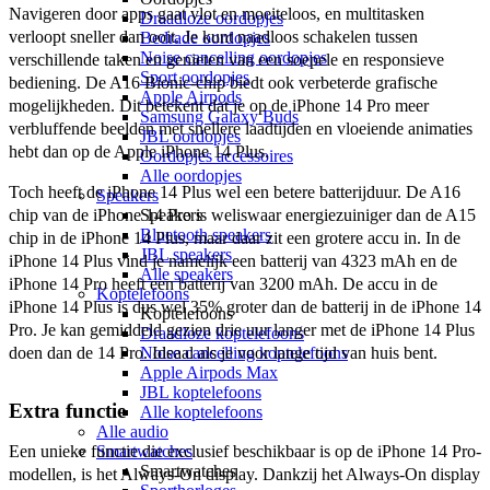
Navigeren door apps gaat vlot en moeiteloos, en multitasken 
Draadloze oordopjes
verloopt sneller dan ooit. Je kunt naadloos schakelen tussen 
Bedrade oordopjes
Noise cancelling oordopjes
verschillende taken en genieten van een soepele en responsieve 
Sport oordopjes
bediening. De A16 Bionic-chip biedt ook verbeterde grafische 
Apple Airpods
mogelijkheden. Dit betekent dat je op de iPhone 14 Pro meer 
Samsung Galaxy Buds
verbluffende beelden met snellere laadtijden en vloeiende animaties 
JBL oordopjes
hebt dan op de Apple iPhone 14 Plus. 
Oordopjes accessoires
Alle oordopjes
Toch heeft de iPhone 14 Plus wel een betere batterijduur. De A16 
Speakers
Speakers
chip van de iPhone 14 Pro is weliswaar energiezuiniger dan de A15 
Bluetooth speakers
chip in de iPhone 14 Plus, maar daar zit een grotere accu in. In de 
JBL speakers
iPhone 14 Plus vind je namelijk een batterij van 4323 mAh en de 
Alle speakers
iPhone 14 Pro heeft een batterij van 3200 mAh. De accu in de 
Koptelefoons
iPhone 14 Plus is dus wel 35% groter dan de batterij in de iPhone 14 
Koptelefoons
Pro. Je kan gemiddeld gezien drie uur langer met de iPhone 14 Plus 
Draadloze koptelefoons
Noise cancelling koptelefoons
doen dan de 14 Pro. Ideaal als je voor lange tijd van huis bent. 
Apple Airpods Max
JBL koptelefoons
Extra functie
Alle koptelefoons
Alle audio
Smartwatches
Een unieke functie die exclusief beschikbaar is op de iPhone 14 Pro-
Smartwatches
modellen, is het Always-On display. Dankzij het Always-On display 