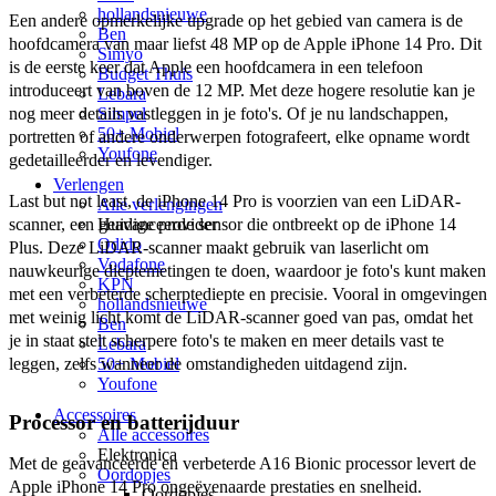
hollandsnieuwe
Een andere opmerkelijke upgrade op het gebied van camera is de 
Ben
hoofdcamera van maar liefst 48 MP op de Apple iPhone 14 Pro. Dit 
Simyo
is de eerste keer dat Apple een hoofdcamera in een telefoon 
Budget Thuis
introduceert van boven de 12 MP. Met deze hogere resolutie kan je 
Lebara
Simpel
nog meer details vastleggen in je foto's. Of je nu landschappen, 
50+ Mobiel
portretten of andere onderwerpen fotografeert, elke opname wordt 
Youfone
gedetailleerder en levendiger. 
Verlengen
Last but not least, de iPhone 14 Pro is voorzien van een LiDAR-
Alle verlengingen
Huidige provider
scanner, een geavanceerde sensor die ontbreekt op de iPhone 14 
Odido
Plus. Deze LiDAR-scanner maakt gebruik van laserlicht om 
Vodafone
nauwkeurige dieptemetingen te doen, waardoor je foto's kunt maken 
KPN
met een verbeterde scherptediepte en precisie. Vooral in omgevingen 
hollandsnieuwe
met weinig licht komt de LiDAR-scanner goed van pas, omdat het 
Ben
je in staat stelt scherpere foto's te maken en meer details vast te 
Lebara
50+ Mobiel
leggen, zelfs wanneer de omstandigheden uitdagend zijn.
Youfone
Accessoires
Processor en batterijduur
Alle accessoires
Elektronica
Met de geavanceerde en verbeterde A16 Bionic processor levert de 
Oordopjes
Apple iPhone 14 Pro ongeëvenaarde prestaties en snelheid. 
Oordopjes