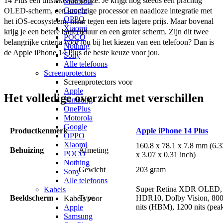
14 Plus een uitstekende keuze. Je krijgt nog steeds een prachtig 
Motorola
Google
OLED-scherm, een krachtige processor en naadloze integratie met 
OPPO
het iOS-ecosysteem, maar tegen een iets lagere prijs. Maar bovenal 
Xiaomi
krijg je een betere batterijduur en een groter scherm. Zijn dit twee 
POCO
belangrijke criteria voor jou bij het kiezen van een telefoon? Dan is 
Nothing
de Apple iPhone 14 Plus de beste keuze voor jou.
Sony
Alle telefoons
Screenprotectors
Screenprotectors voor
Apple
Het volledige overzicht met verschillen
Samsung
OnePlus
Motorola
Google
Productkenmerk
Apple iPhone 14 Plus
OPPO
Xiaomi
160.8 x 78.1 x 7.8 mm (6.3
Behuizing
Afmeting
POCO
x 3.07 x 0.31 inch)
Nothing
Gewicht
203 gram
Sony
Alle telefoons
Super Retina XDR OLED,
Kabels
Beeldscherm
Type
HDR10, Dolby Vision, 80
Kabels voor
nits (HBM), 1200 nits (pea
Apple
Samsung