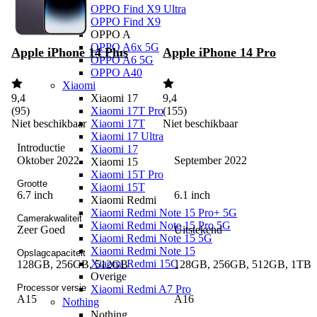
OPPO Find X9 Ultra
OPPO Find X9
OPPO A
OPPO A6x 5G
Apple iPhone 14 Plus
Apple iPhone 14 Pro
OPPO A6 5G
OPPO A40
Xiaomi
Xiaomi 17
9,4
9,4
Xiaomi 17T Pro
(
95
)
(
155
)
Xiaomi 17T
Niet beschikbaar
Niet beschikbaar
Xiaomi 17 Ultra
Introductie
Xiaomi 17
Oktober 2022
September 2022
Xiaomi 15
Xiaomi 15T Pro
Grootte
Xiaomi 15T
6.7 inch
6.1 inch
Xiaomi Redmi
Xiaomi Redmi Note 15 Pro+ 5G
Camerakwaliteit
Xiaomi Redmi Note 15 Pro 5G
Zeer Goed
Uitstekend
Xiaomi Redmi Note 15 5G
Xiaomi Redmi Note 15
Opslagcapaciteit
Xiaomi Redmi 15C
128GB, 256GB, 512GB
128GB, 256GB, 512GB, 1TB
Overige
Processor versie
Xiaomi Redmi A7 Pro
A15
A16
Nothing
Nothing