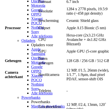
OnePlus
Formaat
6.7 inch
Motorola
1284 x 2778 pixels, 19.5:9
Google
Resolutie
ratio (~458 ppi density)
OPPO
Xiaomi
Bescherming
Ceramic Shield glass
POCO
Nothing
Processor
Chipset
Apple A15 Bionic (5 nm)
Sony
Hexa-core (2x3.23 GHz
Alle telefoons
CPU
Avalanche + 4x1.82 GHz
Opladers
Blizzard)
Opladers voor
Apple
GPU
Apple GPU (5-core graphic
Samsung
OnePlus
Intern
Geheugen
128 GB / 256 GB / 512 G
Motorola
geheugen
Google
12 MP, f/1.5, 26mm (wide),
OPPO
Camera
Hoofdcamera
1/1.7", 1.9µm, dual pixel
Xiaomi
achterkant
PDAF, sensor-shift OIS
POCO
Nothing
Sony
Telelens
-
Alle telefoons
Powerbanks
Powerbanks
12 MP, f/2.4, 13mm, 120˚
MagSafe powerbanks
Groothoeklens
(ultrawide)