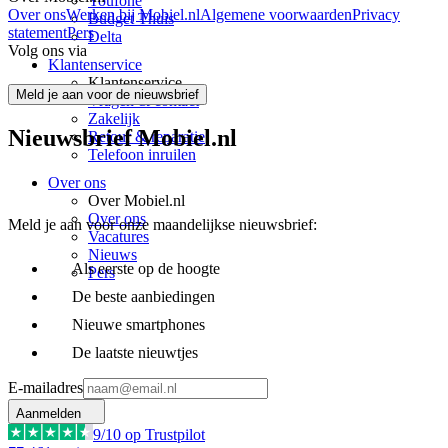
Youfone
Over ons
Werken bij Mobiel.nl
Algemene voorwaarden
Privacy
Budget Thuis
statement
Pers
Delta
Volg ons via
Klantenservice
Klantenservice
Meld je aan voor de nieuwsbrief
Vragen & contact
Zakelijk
Nieuwsbrief Mobiel.nl
Retour & reparatie
Telefoon inruilen
Over ons
Over Mobiel.nl
Over ons
Meld je aan voor onze maandelijkse nieuwsbrief:
Vacatures
Nieuws
Als eerste op de hoogte
Pers
De beste aanbiedingen
Nieuwe smartphones
De laatste nieuwtjes
E-mailadres
Aanmelden
9
/10 op Trustpilot