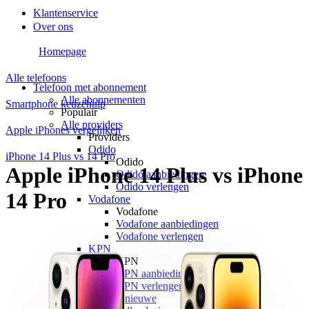
Klantenservice
Over ons
Homepage
Alle telefoons
Telefoon met abonnement
Alle abonnementen
Smartphone keuzehulp
Populair
Alle providers
Apple iPhones vergelijken
Providers
Odido
iPhone 14 Plus vs 14 Pro
Odido
Apple iPhone 14 Plus vs iPhone
Odido aanbiedingen
Odido verlengen
14 Pro
Vodafone
Vodafone
Vodafone aanbiedingen
Vodafone verlengen
KPN
KPN
KPN aanbiedingen
KPN verlengen
hollandsnieuwe