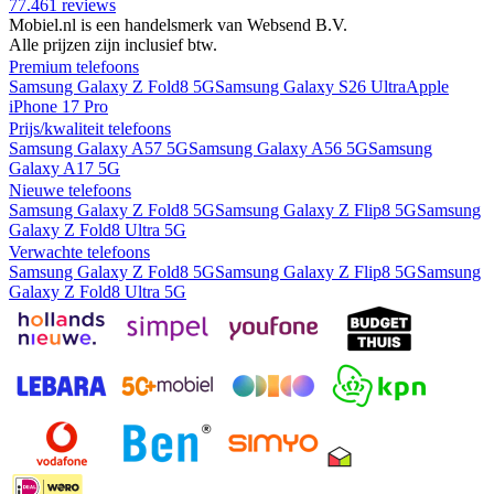
77.461
reviews
Mobiel.nl is een handelsmerk van Websend B.V.
Alle prijzen zijn inclusief btw.
Premium telefoons
Samsung Galaxy Z Fold8 5G
Samsung Galaxy S26 Ultra
Apple
iPhone 17 Pro
Prijs/kwaliteit telefoons
Samsung Galaxy A57 5G
Samsung Galaxy A56 5G
Samsung
Galaxy A17 5G
Nieuwe telefoons
Samsung Galaxy Z Fold8 5G
Samsung Galaxy Z Flip8 5G
Samsung
Galaxy Z Fold8 Ultra 5G
Verwachte telefoons
Samsung Galaxy Z Fold8 5G
Samsung Galaxy Z Flip8 5G
Samsung
Galaxy Z Fold8 Ultra 5G