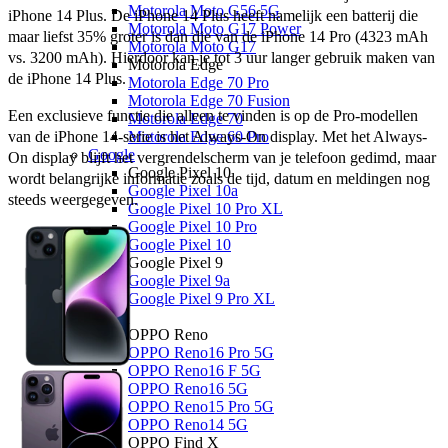
Motorola Moto G56 5G
iPhone 14 Plus. De iPhone 14 Plus heeft namelijk een batterij die 
Motorola Moto G17 Power
maar liefst 35% groter is dan die van de iPhone 14 Pro (4323 mAh 
Motorola Moto G17
vs. 3200 mAh). Hierdoor kan je tot 3 uur langer gebruik maken van 
Motorola Edge
de iPhone 14 Plus.
Motorola Edge 70 Pro
Motorola Edge 70 Fusion
Een exclusieve functie die alleen te vinden is op de Pro-modellen 
Motorola Edge 70
van de iPhone 14-serie is het Always-On display. Met het Always-
Motorola Edge 60 Pro
Google
On display blijft het vergrendelscherm van je telefoon gedimd, maar 
Google Pixel 10
wordt belangrijke informatie zoals de tijd, datum en meldingen nog 
Google Pixel 10a
steeds weergegeven. 
Google Pixel 10 Pro XL
Google Pixel 10 Pro
Google Pixel 10
Google Pixel 9
Google Pixel 9a
Google Pixel 9 Pro XL
OPPO
OPPO Reno
OPPO Reno16 Pro 5G
OPPO Reno16 F 5G
OPPO Reno16 5G
OPPO Reno15 Pro 5G
OPPO Reno14 5G
OPPO Find X