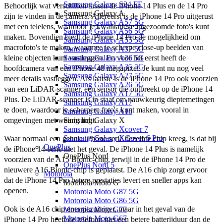
Samsung Galaxy S24 FE
Behoorlijk wat verschillen tussen de iPhone 14 Plus en de 14 Pro 
Samsung Galaxy A
zijn te vinden in de camera. Allereerst is de iPhone 14 Pro uitgerust 
Samsung Galaxy A57 5G
met een telelens, waardoor je kwalitatieve ingezoomde foto's kunt 
Samsung Galaxy A56 5G
maken. Bovendien biedt de iPhone 14 Pro de mogelijkheid om 
Samsung Galaxy A55 5G
macrofoto's te maken, waarmee je scherpe close-up beelden van 
Samsung Galaxy A37 5G
kleine objecten kunt vastleggen. En voor het eerst heeft de 
Samsung Galaxy A36 5G
Samsung Galaxy A35 5G
hoofdcamera van een iPhone 48 megapixel. Je kunt nu nog veel 
Samsung Galaxy A27 5G
meer details vastleggen. Als laatste is de iPhone 14 Pro ook voorzien 
Samsung Galaxy A26 5G
van een LiDAR-scanner, een sensor die ontbreekt op de iPhone 14 
Samsung Galaxy A17 5G
Plus. De LiDAR-scanner is in staat om nauwkeurig dieptemetingen 
Samsung Galaxy A17
te doen, waardoor je scherpere foto's kunt maken, vooral in 
Samsung Galaxy A16
omgevingen met weinig licht. 
Samsung Galaxy X
Samsung Galaxy Xcover 7
Samsung Galaxy XCover 6 Pro
Waar normaal een gehele iPhone serie dezelfde chip kreeg, is dat bij 
OnePlus
de iPhone 14-serie niet het geval. De iPhone 14 Plus is namelijk 
OnePlus Nord
voorzien van de A15 Bionic-chip, terwijl in de iPhone 14 Pro de 
OnePlus Nord 5
nieuwere A16 Bionic-chip is geplaatst. De A16 chip zorgt ervoor 
Motorola
dat de iPhone 14 Pro betere prestaties levert en sneller apps kan 
Motorola Moto G
openen.
Motorola Moto G87 5G
Motorola Moto G86 5G
Ook is de A16 chip energiezuiniger, maar in het geval van de 
Motorola Moto G77
Motorola Moto G67
iPhone 14 Pro heeft de telefoon niet een betere batterijduur dan de 