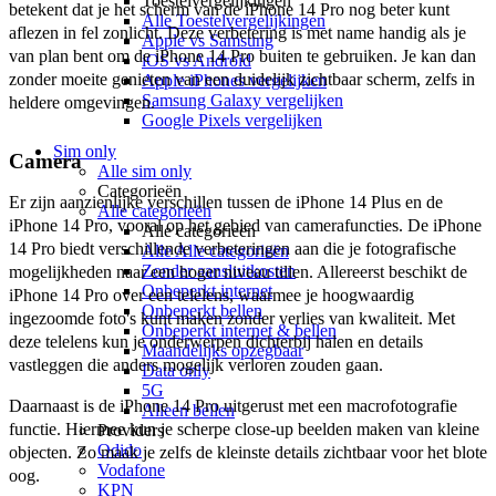
Toestelvergelijkingen
betekent dat je het scherm van de iPhone 14 Pro nog beter kunt 
Alle Toestelvergelijkingen
aflezen in fel zonlicht. Deze verbetering is met name handig als je 
Apple vs Samsung
van plan bent om de iPhone 14 Pro buiten te gebruiken. Je kan dan 
iOS vs Android
zonder moeite genieten van een duidelijk zichtbaar scherm, zelfs in 
Apple iPhones vergelijken
Samsung Galaxy vergelijken
heldere omgevingen.
Google Pixels vergelijken
Sim only
Camera
Alle sim only
Categorieën
Er zijn aanzienlijke verschillen tussen de iPhone 14 Plus en de 
Alle categorieën
iPhone 14 Pro, vooral op het gebied van camerafuncties. De iPhone 
Alle categorieën
14 Pro biedt verschillende verbeteringen aan die je fotografische 
Alle Alle categorieën
Zonder aansluitkosten
mogelijkheden naar een hoger niveau tillen. Allereerst beschikt de 
Onbeperkt internet
iPhone 14 Pro over een telelens, waarmee je hoogwaardig 
Onbeperkt bellen
ingezoomde foto's kunt maken zonder verlies van kwaliteit. Met 
Onbeperkt internet & bellen
deze telelens kun je onderwerpen dichterbij halen en details 
Maandelijks opzegbaar
vastleggen die anders mogelijk verloren zouden gaan.
Data only
5G
Daarnaast is de iPhone 14 Pro uitgerust met een macrofotografie 
Alleen bellen
functie. Hiermee kun je scherpe close-up beelden maken van kleine 
Providers
Odido
objecten. Zo maak je zelfs de kleinste details zichtbaar voor het blote 
Vodafone
oog. 
KPN