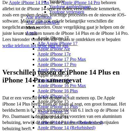
Youfone
De 
Apple iPhone 14 Plus
 en de 
Apple iPhone 14 Pro
 behoren 
Youfone aanbiedingen
allebei tot de iPhone 14-serie en delen verschillende kenmerken, 
Youfone verlengen
zoals een modern design, krachtige processors en de nieuwste iOS-
Alle telefoons
software. Maar er zijn ook enkele belangrijke verschillen die 
Alle aanbiedingen
toegelicht moeten worden. Onze vergelijking gaat je helpen om de 
Merken
Apple
juiste keuze te maken tussen de iPhone 14 Plus en de iPhone 14 Pro. 
Apple iPhone 17
Lees hieronder verder om alle details te ontdekken en te bepalen 
Alle Apple iPhone 17
welke telefoon het beste past bij jou
.
Apple iPhone Air
Apple iPhone 17e
Apple iPhone 17 Pro Max
Apple iPhone 17 Pro
Apple iPhone 17
Verschillen tussen de iPhone 14 Plus en
Apple iPhone 16
iPhone 14 Pro samengevat
Apple iPhone 16e
Apple iPhone 16 Pro Max
Apple iPhone 16 Plus
Apple iPhone 16
Dat er een verschil in het design is, valt meteen op. De Apple 
Apple iPhone 15
iPhone 14 Plus heeft, zoals de naam al zegt, een groot formaat. Het 
Apple iPhone 15 Plus
beeldscherm is 6.7 inch ten opzichte van 6.1 inch op de iPhone 14 
Apple iPhone 15
Pro. Daarnaast is de iPhone 14 Plus voorzien van een aluminium 
Apple iPhone 14
behuizing, terwijl de iPhone 14 Pro een robuuste roestvrijstalen 
Apple iPhone 14 Pro (Refurbished)
Apple iPhone 14 (Refurbished)
behuizing heeft. 