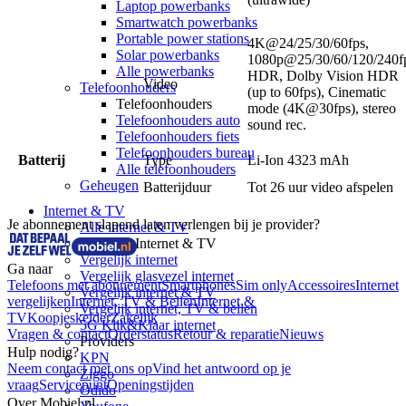
Laptop powerbanks
Smartwatch powerbanks
Portable power stations
4K@24/25/30/60fps,
Solar powerbanks
1080p@25/30/60/120/240f
Alle powerbanks
HDR, Dolby Vision HDR
Video
Telefoonhouders
(up to 60fps), Cinematic
Telefoonhouders
mode (4K@30fps), stereo
Telefoonhouders auto
sound rec.
Telefoonhouders fiets
Telefoonhouders bureau
Batterij
Type
Li-Ion 4323 mAh
Alle telefoonhouders
Geheugen
Batterijduur
Tot 26 uur video afspelen
Internet & TV
Je abonnement slapend laten verlengen bij je provider?
Alle internet & TV
Vergelijk Internet & TV
Vergelijk internet
Ga naar
Vergelijk glasvezel internet
Telefoons met abonnement
Smartphones
Sim only
Accessoires
Internet
Vergelijk internet & TV
vergelijken
Internet, TV & Bellen
Internet &
Vergelijk internet, TV & bellen
TV
Koopjeskelder
Zakelijk
5G Klik&Klaar internet
Vragen & contact
Orderstatus
Retour & reparatie
Nieuws
Providers
Hulp nodig?
KPN
Neem contact met ons op
Vind het antwoord op je
Ziggo
vraag
Servicepunt
Openingstijden
Odido
Over Mobiel.nl