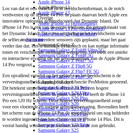
Apple iPhone 14
Apple iPhone 13
Los van dat er een verschil zit in beeldschermformaat, is de notch 
Apple iPhone 13
verdwenen op de iPhone 14 Pro. In plaats daarvan heeft Apple een 
Overige
innovatieve oplossing geïntroduceerd: het Dynamic Island. De 
Apple iPhone 15 (Refurbished)
iPhone 14 Pro is een van de eerste telefoons die gebruikmaakt van 
Apple iPhone 13 Pro (Refurbished)
het Dynamic Island. Dit is een uitsparing in het beeldscherm waar 
Apple iPhone 13 (Refurbished)
Samsung
de selfiecamera en meerdere sensoren zijn geplaatst, maar het gaat 
Samsung Galaxy Z
verder dan dat. Het is namelijk dynamisch en kan nuttige informatie 
Samsung Galaxy Z Fold8 Ultra 5G
tonen en verschillende meldingen weergeven. Het biedt een unieke 
Samsung Galaxy Z Fold8 5G
en interactieve ervaring die het gebruiksgemak van de Apple iPhone 
Samsung Galaxy Z Fold7 5G
14 Pro vergroot.
Samsung Galaxy Z Flip8 5G
Samsung Galaxy Z Flip7 FE 5G
Een opvallend verschil op het gebied van het beeldscherm is de 
Samsung Galaxy Z Flip7 5G
verversingssnelheid. Apple heeft deze functie ProMotion genoemd. 
Samsung Galaxy S
Samsung Galaxy S26 Serie
Dit betekent simpelweg dat de iPhone 14 Pro een hogere 
Samsung Galaxy S26 Ultra
verversingssnelheid heeft. In plaats van 60 Hz heeft de iPhone 14 
Samsung Galaxy S26 Plus
Pro een 120 Hz scherm. Deze hogere verversingssnelheid zorgt 
Samsung Galaxy S26
voor een vloeiende en soepele gebruikerservaring. Bovendien heeft 
Samsung Galaxy S25 Ultra
het scherm van de iPhone 14 Pro de mogelijkheid om nog helderder 
Samsung Galaxy S25 Plus
te worden ingesteld dan het scherm van de iPhone 14 Plus. Dit is 
Samsung Galaxy S25 FE
Samsung Galaxy S25 Edge
vooral handig wanneer je je telefoon veel in de zon gebruikt.
Samsung Galaxy S25