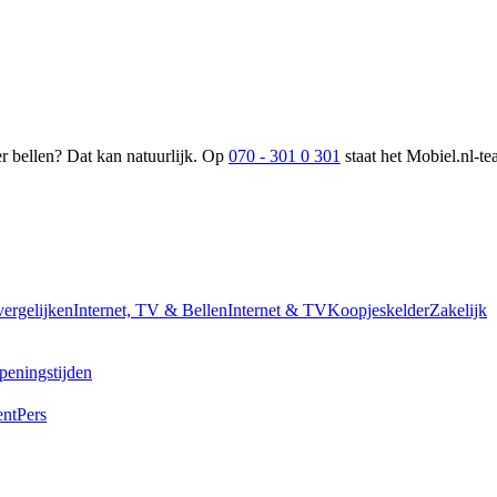
 bellen? Dat kan natuurlijk. Op
070 - 301 0 301
staat het Mobiel.nl-te
vergelijken
Internet, TV & Bellen
Internet & TV
Koopjeskelder
Zakelijk
peningstijden
ent
Pers