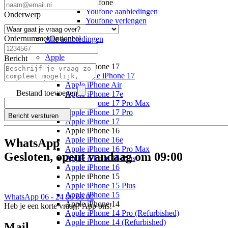
Youfone
Youfone aanbiedingen
Onderwerp
Youfone verlengen
Alle telefoons
Ordernummer
Optioneel
Alle aanbiedingen
Merken
Apple
Bericht
Apple iPhone 17
Alle Apple iPhone 17
Apple iPhone Air
Bestand toevoegen
Apple iPhone 17e
Apple iPhone 17 Pro Max
Apple iPhone 17 Pro
Bericht versturen
Apple iPhone 17
Apple iPhone 16
Apple iPhone 16e
WhatsApp
Apple iPhone 16 Pro Max
Gesloten, opent vandaag om 09:00
Apple iPhone 16 Plus
Apple iPhone 16
Apple iPhone 15
Apple iPhone 15 Plus
Apple iPhone 15
WhatsApp 06 - 24 96 66 02
Apple iPhone 14
Heb je een korte vraag? App ons!
Apple iPhone 14 Pro (Refurbished)
Apple iPhone 14 (Refurbished)
Mail