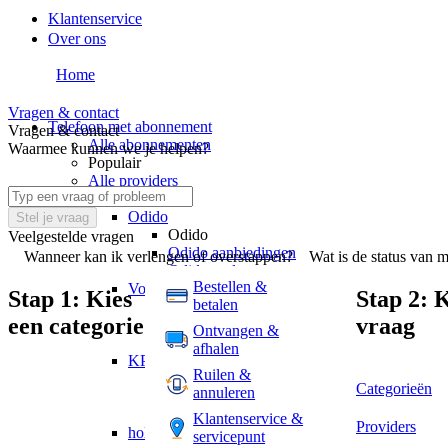
Klantenservice
Over ons
Home
Vragen & contact
Telefoon met abonnement
Vragen & contact
Alle abonnementen
Waarmee kunnen we je helpen?
Populair
Alle providers
Providers
Odido
Stel je vraag
Odido
Veelgestelde vragen
Odido aanbiedingen
Wanneer kan ik verlengen of overstappen?
Wat is de status van m
Odido verlengen
Bestellen &
Vodafone
Stap 1: Kies
Stap 2: K
betalen
Vodafone
een categorie
vraag
Vodafone aanbiedingen
Ontvangen &
Vodafone verlengen
afhalen
KPN
Ruilen &
KPN
Categorieën
annuleren
KPN aanbiedingen
KPN verlengen
Klantenservice &
Providers
hollandsnieuwe
servicepunt