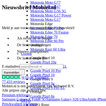
Motorola Moto G77
Nieuwsbrief Mobiel.nl
Motorola Moto G67
Motorola Moto G56 5G
Motorola Moto G17 Power
Motorola Moto G17
Motorola Edge
Meld je aan voor onze maandelijkse nieuwsbrief:
Motorola Edge 70 Pro
Motorola Edge 70 Fusion
Motorola Edge 70
Als eerste op de hoogte
Motorola Edge 60 Pro
De beste aanbiedingen
Overige
Motorola Razr 60 Ultra
Nieuwe smartphones
Google
Google Pixel 10
De laatste nieuwtjes
Google Pixel 10a
E-mailadres
Google Pixel 10 Pro XL
Google Pixel 10 Pro
Aanmelden
Google Pixel 10
9
/10 op Trustpilot
Google Pixel 9
77.433
reviews
Google Pixel 9a
Mobiel.nl is een handelsmerk van Websend B.V.
Google Pixel 9 Pro XL
Alle prijzen zijn inclusief btw.
Overige
Premium telefoons
Google Pixel 8a
Samsung Galaxy Z Fold8 5G
Samsung Galaxy S26 Ultra
Apple iPhon
OPPO
Prijs/kwaliteit telefoons
OPPO Reno