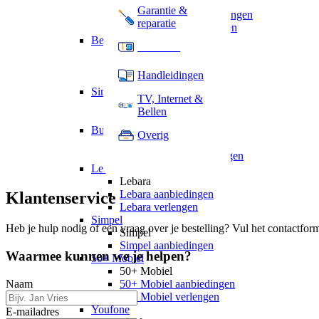
hollandsnieuwe
Garantie &
hollandsnieuwe aanbiedingen
reparatie
hollandsnieuwe verlengen
Ben
Providers
Ben
Ben aanbiedingen
Handleidingen
Ben verlengen
Simyo
TV, Internet &
Simyo
Bellen
Simyo aanbiedingen
Budget Thuis
Overig
Budget Thuis
Budget Thuis aanbiedingen
Lebara
Lebara
Lebara aanbiedingen
Klantenservice
Lebara verlengen
Simpel
Heb je hulp nodig of een vraag over je bestelling? Vul het contactfor
Simpel
Simpel aanbiedingen
Waarmee kunnen we je helpen?
50+ Mobiel
50+ Mobiel
Naam
50+ Mobiel aanbiedingen
50+ Mobiel verlengen
Youfone
E-mailadres