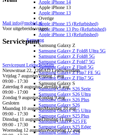
Apple iPhone 14
Apple iPhone 13
Apple iPhone 13
Overige
Mail info@mobiel.nl
Apple iPhone 15 (Refurbished)
Voor uitgebreide vragen
Apple iPhone 13 Pro (Refurbished)
Apple iPhone 13 (Refurbished)
Samsung
Servicepunt
Samsung Galaxy Z
Samsung Galaxy Z Fold8 Ultra 5G
Samsung Galaxy Z Fold8 5G
Samsung Galaxy Z Fold7 5G
Servicepunt
Leidschendam
Samsung Galaxy Z Flip8 5G
Nieuwstraat 22, 2266AD Leidschendam
Samsung Galaxy Z Flip7 FE 5G
Vrijdag 7 augustus
Vrijdag 7 aug
Samsung Galaxy Z Flip7 5G
09:00 - 17:30
Samsung Galaxy S
Zaterdag 8 augustus
Zaterdag 8 aug
Samsung Galaxy S26 Serie
09:00 - 17:00
Samsung Galaxy S26 Ultra
Zondag 9 augustus
Zondag 9 aug
Samsung Galaxy S26 Plus
Gesloten
Samsung Galaxy S26
Maandag 10 augustus
Maandag 10 aug
Samsung Galaxy S25 Ultra
09:00 - 17:30
Samsung Galaxy S25 Plus
Dinsdag 11 augustus
Dinsdag 11 aug
Samsung Galaxy S25 FE
09:00 - 17:30
Samsung Galaxy S25 Edge
Woensdag 12 augustus
Woensdag 12 aug
Samsung Galaxy S25