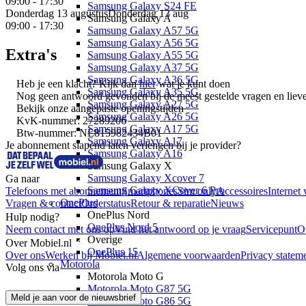
09:00 - 17:30
Samsung Galaxy S24 FE
Donderdag 13 augustus
Donderdag 13 aug
Samsung Galaxy A
09:00 - 17:30
Samsung Galaxy A57 5G
Samsung Galaxy A56 5G
Extra's
Samsung Galaxy A55 5G
Samsung Galaxy A37 5G
Samsung Galaxy A36 5G
Heb je een klacht? Kijk dan
hier
wat je kunt doen
Samsung Galaxy A35 5G
Nog geen antwoord gevonden bij de meest gestelde vragen en liever
Samsung Galaxy A27 5G
Bekijk onze
aangepaste openingstijden
Samsung Galaxy A26 5G
KvK-nummer: 27289206
Samsung Galaxy A17 5G
Btw-nummer: NL815982434B01
Samsung Galaxy A17
Je abonnement slapend laten verlengen bij je provider?
Samsung Galaxy A16
Samsung Galaxy X
Samsung Galaxy Xcover 7
Ga naar
Samsung Galaxy XCover 6 Pro
Telefoons met abonnement
Smartphones
Sim only
Accessoires
Internet 
OnePlus
Vragen & contact
Orderstatus
Retour & reparatie
Nieuws
OnePlus Nord
Hulp nodig?
OnePlus Nord 5
Neem contact met ons op
Vind het antwoord op je vraag
Servicepunt
O
Overige
Over Mobiel.nl
OnePlus 15
Over ons
Werken bij Mobiel.nl
Algemene voorwaarden
Privacy statem
Motorola
Volg ons via
Motorola Moto G
Motorola Moto G87 5G
Meld je aan voor de nieuwsbrief
Motorola Moto G86 5G