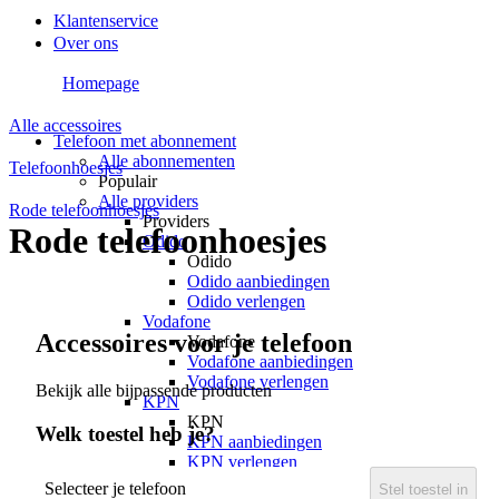
Klantenservice
Over ons
Homepage
Alle accessoires
Telefoon met abonnement
Alle abonnementen
Telefoonhoesjes
Populair
Alle providers
Rode telefoonhoesjes
Providers
Rode telefoonhoesjes
Odido
Odido
Odido aanbiedingen
Odido verlengen
Vodafone
Accessoires voor je telefoon
Vodafone
Vodafone aanbiedingen
Vodafone verlengen
Bekijk alle bijpassende producten
KPN
KPN
Welk toestel heb je?
KPN aanbiedingen
KPN verlengen
hollandsnieuwe
Selecteer je telefoon
Stel toestel in