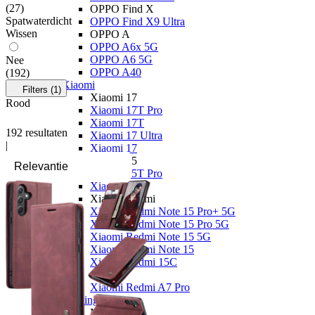
(
27
)
OPPO Find X
Spatwaterdicht
OPPO Find X9 Ultra
Wissen
OPPO A
OPPO A6x 5G
OPPO A6 5G
Nee
OPPO A40
(
192
)
Xiaomi
Filters
(1)
Xiaomi 17
Rood
Xiaomi 17T Pro
Xiaomi 17T
192
resultaten
Xiaomi 17 Ultra
|
Xiaomi 17
Xiaomi 15
Xiaomi 15T Pro
Xiaomi 15T
Xiaomi Redmi
Xiaomi Redmi Note 15 Pro+ 5G
Xiaomi Redmi Note 15 Pro 5G
Xiaomi Redmi Note 15 5G
Xiaomi Redmi Note 15
Xiaomi Redmi 15C
Overige
Xiaomi Redmi A7 Pro
Nothing
Nothing