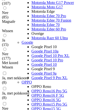
Motorola Moto G17 Power
(
107
)
Motorola Moto G17
Motorola Edge
Nee
Motorola Edge 70 Pro
(
85
)
Motorola Edge 70 Fusion
Magsafe
Motorola Edge 70
Motorola Edge 60 Pro
Wissen
Overige
Motorola Razr 60 Ultra
Ja
Google
(
15
)
Google Pixel 10
Google Pixel 10a
Nee
Google Pixel 10 Pro XL
(
177
)
Google Pixel 10 Pro
Met koord
Google Pixel 10
Wissen
Google Pixel 9
Google Pixel 9a
Google Pixel 9 Pro XL
Ja, met nekkoord
OPPO
(
8
)
OPPO Reno
OPPO Reno16 Pro 5G
Ja, met polskoord
OPPO Reno16 F 5G
(
8
)
OPPO Reno16 5G
OPPO Reno15 Pro 5G
Nee
OPPO Reno15 5G