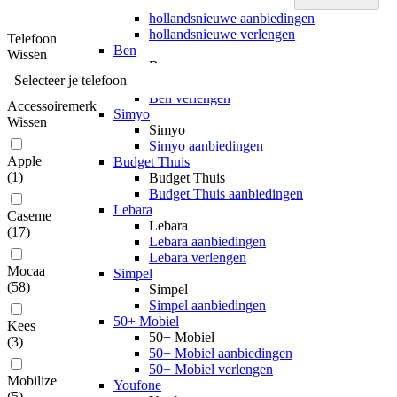
hollandsnieuwe
hollandsnieuwe aanbiedingen
hollandsnieuwe verlengen
Telefoon
Ben
Wissen
Ben
Selecteer je telefoon
Ben aanbiedingen
Ben verlengen
Accessoiremerk
Simyo
Wissen
Simyo
Simyo aanbiedingen
Apple
Budget Thuis
(
1
)
Budget Thuis
Budget Thuis aanbiedingen
Lebara
Caseme
Lebara
(
17
)
Lebara aanbiedingen
Lebara verlengen
Mocaa
Simpel
(
58
)
Simpel
Simpel aanbiedingen
50+ Mobiel
Kees
50+ Mobiel
(
3
)
50+ Mobiel aanbiedingen
50+ Mobiel verlengen
Mobilize
Youfone
(
5
)