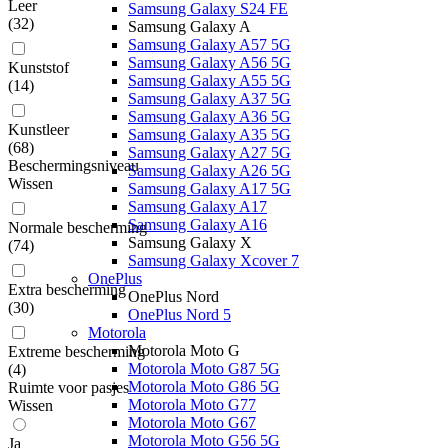
Leer
Samsung Galaxy S24 FE
(
32
)
Samsung Galaxy A
Samsung Galaxy A57 5G
Samsung Galaxy A56 5G
Kunststof
Samsung Galaxy A55 5G
(
14
)
Samsung Galaxy A37 5G
Samsung Galaxy A36 5G
Kunstleer
Samsung Galaxy A35 5G
(
68
)
Samsung Galaxy A27 5G
Beschermingsniveau
Samsung Galaxy A26 5G
Wissen
Samsung Galaxy A17 5G
Samsung Galaxy A17
Samsung Galaxy A16
Normale bescherming
Samsung Galaxy X
(
74
)
Samsung Galaxy Xcover 7
OnePlus
Extra bescherming
OnePlus Nord
(
30
)
OnePlus Nord 5
Motorola
Motorola Moto G
Extreme bescherming
Motorola Moto G87 5G
(
4
)
Motorola Moto G86 5G
Ruimte voor pasjes
Motorola Moto G77
Wissen
Motorola Moto G67
Motorola Moto G56 5G
Ja