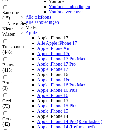
Youfone
Youfone aanbiedingen
Youfone verlengen
Samsung
Alle telefoons
(
15
)
Alle aanbiedingen
Alle
opties
Merken
Kleur
Apple
Wissen
Apple iPhone 17
Alle Apple iPhone 17
Transparant
Apple iPhone Air
(
446
)
Apple iPhone 17e
Apple iPhone 17 Pro Max
Apple iPhone 17 Pro
Blauw
Apple iPhone 17
(
415
)
Apple iPhone 16
Apple iPhone 16e
Bruin
Apple iPhone 16 Pro Max
(
3
)
Apple iPhone 16 Plus
Apple iPhone 16
Apple iPhone 15
Geel
Apple iPhone 15 Plus
(
73
)
Apple iPhone 15
Apple iPhone 14
Goud
Apple iPhone 14 Pro (Refurbished)
(
42
)
Apple iPhone 14 (Refurbished)