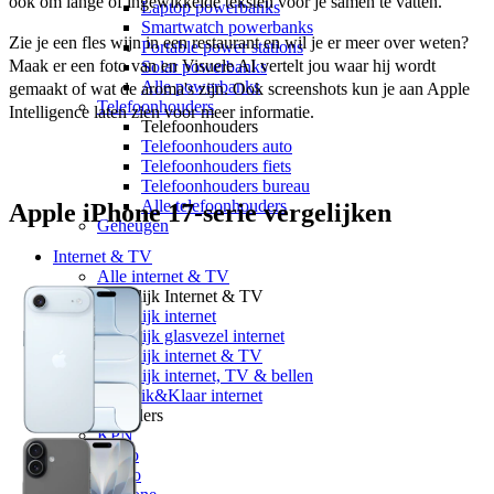
ook om lange of ingewikkelde teksten voor je samen te vatten. 
Laptop powerbanks
Smartwatch powerbanks
Zie je een fles wijn in een restaurant en wil je er meer over weten? 
Portable power stations
Maak er een foto van en Visuele AI vertelt jou waar hij wordt 
Solar powerbanks
Alle powerbanks
gemaakt of wat de aroma's zijn. Ook screenshots kun je aan Apple 
Telefoonhouders
Intelligence laten zien voor meer informatie.
Telefoonhouders
Telefoonhouders auto
Telefoonhouders fiets
Telefoonhouders bureau
Alle telefoonhouders
Apple iPhone 17-serie vergelijken
Geheugen
Internet & TV
Alle internet & TV
Vergelijk Internet & TV
Vergelijk internet
Vergelijk glasvezel internet
Vergelijk internet & TV
Vergelijk internet, TV & bellen
5G Klik&Klaar internet
Providers
KPN
Ziggo
Odido