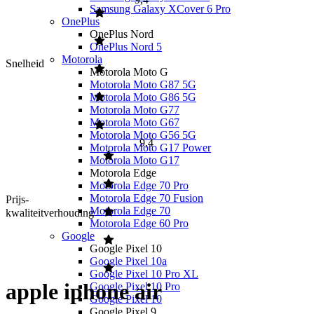
Samsung Galaxy XCover 6 Pro
OnePlus
OnePlus Nord
OnePlus Nord 5
Motorola
Snelheid
Motorola Moto G
Motorola Moto G87 5G
Motorola Moto G86 5G
Motorola Moto G77
Motorola Moto G67
Motorola Moto G56 5G
9,4
Motorola Moto G17 Power
Motorola Moto G17
Motorola Edge
Motorola Edge 70 Pro
Motorola Edge 70 Fusion
Prijs-
Motorola Edge 70
kwaliteitverhouding
Motorola Edge 60 Pro
Google
Google Pixel 10
Google Pixel 10a
Google Pixel 10 Pro XL
apple iphone air
Google Pixel 10 Pro
Google Pixel 10
Google Pixel 9