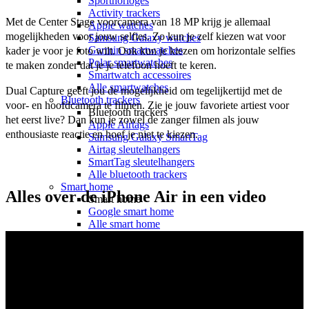
Sporthorloges
Activity trackers
Met de Center Stage voorcamera van 18 MP krijg je allemaal 
Apple watches
mogelijkheden voor jouw selfies. Zo kun je zelf kiezen wat voor 
Samsung Galaxy watches
Garmin smartwatches
kader je voor je foto wilt. Ook kun je kiezen om horizontale selfies 
Polar smartwatches
te maken zonder dat je je telefoon hoeft te keren.
Smartwatch accessoires
Alle smartwatches
Dual Capture geeft jou de mogelijkheid om tegelijkertijd met de 
Bluetooth trackers
voor- en hoofdcamera te filmen. Zie je jouw favoriete artiest voor 
Bluetooth trackers
het eerst live? Dan kun je zowel de zanger filmen als jouw 
Apple Airtags
enthousiaste reactie en hoef je niet te kiezen.
Samsung Galaxy SmartTag
Airtag sleutelhangers
SmartTag sleutelhangers
Alle bluetooth trackers
Smart home
Alles over de iPhone Air in een video
Smart home
Google smart home
Alle smart home
Telefoonaccessoires
Hoesjes
Hoesjes voor
Apple
Samsung
OnePlus