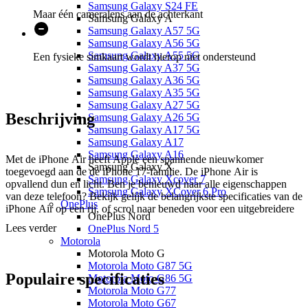
Samsung Galaxy S24 FE
Maar één cameralens aan de achterkant
Samsung Galaxy A
Samsung Galaxy A57 5G
Samsung Galaxy A56 5G
Samsung Galaxy A55 5G
Een fysieke simkaart wordt hierop niet ondersteund
Samsung Galaxy A37 5G
Samsung Galaxy A36 5G
Samsung Galaxy A35 5G
Samsung Galaxy A27 5G
Beschrijving
Samsung Galaxy A26 5G
Samsung Galaxy A17 5G
Samsung Galaxy A17
Samsung Galaxy A16
Met de iPhone Air heeft Apple een spannende nieuwkomer
Samsung Galaxy X
toegevoegd aan de de iPhone 17-familie. De iPhone Air is
Samsung Galaxy Xcover 7
opvallend dun en licht. Ben je benieuwd naar alle eigenschappen
Samsung Galaxy XCover 6 Pro
van deze telefoon? Bekijk gelijk de belangrijkste specificaties van de
OnePlus
iPhone Air op een rij, of scrol naar beneden voor een uitgebreidere
OnePlus Nord
beschrijving over de telefoon.
Lees verder
OnePlus Nord 5
Motorola
De dunste telefoon van de iPhone 17-serie, maar 5,6 mm dik en
Motorola Moto G
weegt slechts 165 gram
Motorola Moto G87 5G
Mooi groot beeldscherm van 6,5 inch
Populaire
specificaties
Motorola Moto G86 5G
Hoge verversingssnelheid van 120 Hertz voor prachtig vloeiende
Motorola Moto G77
beelden
Motorola Moto G67