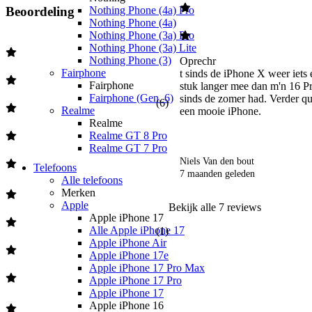
Nothing Phone (4a) Pro
Beoordeling
Nothing Phone (4a)
Nothing Phone (3a) Pro
Nothing Phone (3a) Lite
Nothing Phone (3)
Oprechr

Fairphone
t sinds de iPhone X weer iets e
Fairphone
stuk langer mee dan m'n 16 Pro
Fairphone (Gen. 6)
sinds de zomer had. Verder qu
(
6
)
Realme
een mooie iPhone. 
Realme
Realme GT 8 Pro
Realme GT 7 Pro
Niels Van den bout
Telefoons
7 maanden geleden
Alle telefoons
Merken
Apple
Bekijk alle
7
reviews
Apple iPhone 17
Alle Apple iPhone 17
(
1
)
Apple iPhone Air
Apple iPhone 17e
Apple iPhone 17 Pro Max
Apple iPhone 17 Pro
Apple iPhone 17
Apple iPhone 16