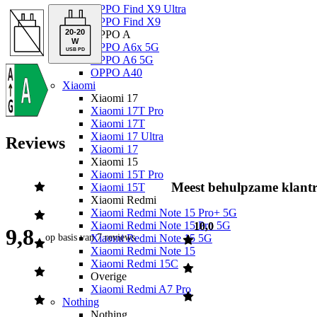
OPPO Find X9 Ultra
OPPO Find X9
20
-
20
OPPO A
W
OPPO A6x 5G
USB PD
OPPO A6 5G
OPPO A40
Xiaomi
Xiaomi 17
Xiaomi 17T Pro
Xiaomi 17T
Xiaomi 17 Ultra
Reviews
Xiaomi 17
Xiaomi 15
Xiaomi 15T Pro
Meest behulpzame klantr
Xiaomi 15T
Xiaomi Redmi
Xiaomi Redmi Note 15 Pro+ 5G
Xiaomi Redmi Note 15 Pro 5G
10,0
9,8
op basis van
7 reviews
Xiaomi Redmi Note 15 5G
Xiaomi Redmi Note 15
Xiaomi Redmi 15C
Overige
Xiaomi Redmi A7 Pro
Nothing
Nothing