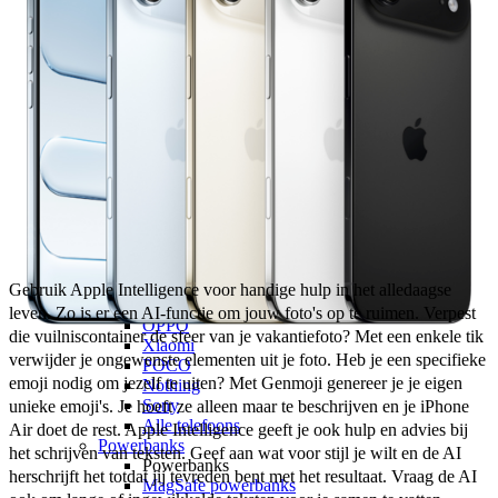
OnePlus
Motorola
Google
OPPO
Xiaomi
POCO
Nothing
Sony
Alle telefoons
Opladers
Opladers voor
Apple
Samsung
OnePlus
Motorola
Gebruik Apple Intelligence voor handige hulp in het alledaagse 
Google
leven. Zo is er een AI-functie om jouw foto's op te ruimen. Verpest 
OPPO
die vuilniscontainer de sfeer van je vakantiefoto? Met een enkele tik 
Xiaomi
verwijder je ongewenste elementen uit je foto. Heb je een specifieke 
POCO
emoji nodig om jezelf te uiten? Met Genmoji genereer je je eigen 
Nothing
Sony
unieke emoji's. Je hoeft ze alleen maar te beschrijven en je iPhone 
Alle telefoons
Air doet de rest. Apple Intelligence geeft je ook hulp en advies bij 
Powerbanks
het schrijven van teksten. Geef aan wat voor stijl je wilt en de AI 
Powerbanks
herschrijft het totdat jij tevreden bent met het resultaat. Vraag de AI 
MagSafe powerbanks