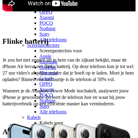
Motorola
Google
OPPO
Xiaomi
POCO
Nothing
Sony
Alle telefoons
Flinke batterij
Screenprotectors
Screenprotectors voor
Apple
Je zou het niet zeggen als je hem van de zijkant bekijkt, maar de 
Samsung
iPhone Air bevat een flinke batterij. Op deze telefoon kun je tot wel 
OnePlus
Motorola
27 uur video's afspelen zonder dat je hoeft op te laden. Moet je hem 
Google
opladen? Binnen een half uurtje is de telefoon al 50% vol.
OPPO
Xiaomi
Wanneer je de Adaptive Power Mode inschakelt, analyseert jouw 
POCO
iPhone je gewoontes. Zo leert de telefoon hoe en waar hij jouw 
Nothing
batterijverbruik op een efficiënte manier kan verminderen.
Sony
Alle telefoons
Kabels
Kabels voor
Apple
Apple Intelligence
Samsung