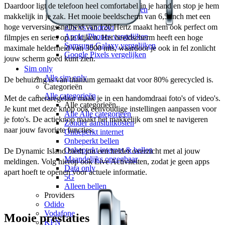
Toestelvergelijkingen
Daardoor ligt de telefoon heel comfortabel in je hand en stop je hem 
Alle Toestelvergelijkingen
makkelijk in je zak. Het mooie beeldscherm van 6,5 inch met een 
Apple vs Samsung
hoge verversingssnelheid van 120 Hertz maakt hem ook perfect om 
iOS vs Android
Apple iPhones vergelijken
filmpjes en series op te kijken. Het beeldscherm heeft een hoge 
Samsung Galaxy vergelijken
maximale helderheid van 3000 nits, waardoor je ook in fel zonlicht 
Google Pixels vergelijken
Sim only
Alle sim only
De behuizing is van titanium gemaakt dat voor 80% gerecycled is.
Categorieën
Alle categorieën
Met de cameraregelaar maak je in een handomdraai foto's of video's. 
Alle categorieën
Je kunt met deze knop ook eenvoudige instellingen aanpassen voor 
Alle Alle categorieën
je foto's. De actieknop maakt het makkelijk om snel te navigeren 
Zonder aansluitkosten
Onbeperkt internet
Onbeperkt bellen
Onbeperkt internet & bellen
De Dynamic Island biedt jou een helder overzicht met al jouw 
Maandelijks opzegbaar
meldingen. Volg hierop ook Live Activiteiten, zodat je geen apps 
Data only
apart hoeft te openen voor actuele informatie.
5G
Alleen bellen
Providers
Odido
Vodafone
Mooie prestaties
KPN