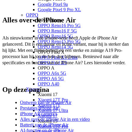
Google Pixel 9a
Google Pixel 9 Pro XL
OPPO
Alles over de iPhone Air
OPPO Reno
OPPO Reno16 Pro 5G
OPPO Reno16 F 5G
OPPO Reno16 5G
Als nieuwkomer in de iPhone-serie heeft Apple de iPhone Air 
OPPO Reno15 Pro 5G
gelanceerd. Dit is een dunne en lichte variant, maar hij is sterker dan 
OPPO Reno14 5G
hij lijkt. Met een flinke batterij en een sterke en zuinige A19 Pro-
OPPO Find X
processor kan hij jou de hele dag bijbenen. Benieuwd naar alle 
OPPO Find X9 Ultra
OPPO Find X9
specificaties en functies van de iPhone Air? Lees hieronder verder.
OPPO A
OPPO A6x 5G
OPPO A6 5G
OPPO A40
Op deze pagina
Xiaomi
Xiaomi 17
Xiaomi 17T Pro
Ontwerp van de iPhone Air
Xiaomi 17T
Prestaties
iPhone Air
Xiaomi 17 Ultra
iPhone Air camera's
Xiaomi 17
Alles over de iPhone Air in een video
Xiaomi 15
Batterij van de
iPhone Air
Xiaomi 15T Pro
AI-functies op de iPhone Air
Xiaomi 15T