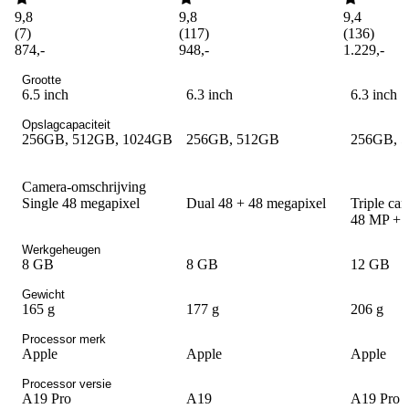
9,8
9,8
9,4
(
7
)
(
117
)
(
136
)
874
,
-
948
,
-
1.229
,
-
Grootte
6.5 inch
6.3 inch
6.3 inch
Opslagcapaciteit
256GB, 512GB, 1024GB
256GB, 512GB
256GB, 
Camera-omschrijving
Single 48 megapixel
Dual 48 + 48 megapixel
Triple ca
48 MP + 
Werkgeheugen
8 GB
8 GB
12 GB
Gewicht
165 g
177 g
206 g
Processor merk
Apple
Apple
Apple
Processor versie
A19 Pro
A19
A19 Pro