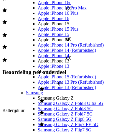
Apple iPhone 16e
Apple iPhone 16 Pro Max
(
0
)
Apple iPhone 16 Plus
Apple iPhone 16
Apple iPhone 15
Apple iPhone 15 Plus
Apple iPhone 15
(
0
)
Apple iPhone 14
Apple iPhone 14 Pro (Refurbished)
Apple iPhone 14 (Refurbished)
Apple iPhone 14
(
0
)
Apple iPhone 13
Apple iPhone 13
Beoordeling per onderdeel
Overige
Apple iPhone 15 (Refurbished)
Apple iPhone 13 Pro (Refurbished)
9,7
Apple iPhone 13 (Refurbished)
Samsung
Samsung Galaxy Z
Samsung Galaxy Z Fold8 Ultra 5G
Samsung Galaxy Z Fold8 5G
Batterijduur
Samsung Galaxy Z Fold7 5G
Samsung Galaxy Z Flip8 5G
Samsung Galaxy Z Flip7 FE 5G
Samsung Galaxy Z Flip7 5G