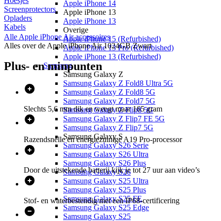
Hoesjes
Apple iPhone 14
Screenprotectors
Apple iPhone 13
Opladers
Apple iPhone 13
Kabels
Overige
Alle
Apple iPhone Air
accessoires
Apple iPhone 15 (Refurbished)
Alles over de
Apple iPhone Air 1024GB Zwart
Apple iPhone 13 Pro (Refurbished)
Apple iPhone 13 (Refurbished)
Plus- en minpunten
Samsung
Samsung Galaxy Z
Samsung Galaxy Z Fold8 Ultra 5G
Samsung Galaxy Z Fold8 5G
Samsung Galaxy Z Fold7 5G
Slechts 5,6 mm dik en weegt maar 165 gram
Samsung Galaxy Z Flip8 5G
Samsung Galaxy Z Flip7 FE 5G
Samsung Galaxy Z Flip7 5G
Samsung Galaxy S
Razendsnelle en energiezuinige A19 Pro-processor
Samsung Galaxy S26 Serie
Samsung Galaxy S26 Ultra
Samsung Galaxy S26 Plus
Door de uitstekende batterij kijk je tot 27 uur aan video’s
Samsung Galaxy S26
Samsung Galaxy S25 Ultra
Samsung Galaxy S25 Plus
Samsung Galaxy S25 FE
Stof- en waterbestendig met een IP68-certificering
Samsung Galaxy S25 Edge
Samsung Galaxy S25