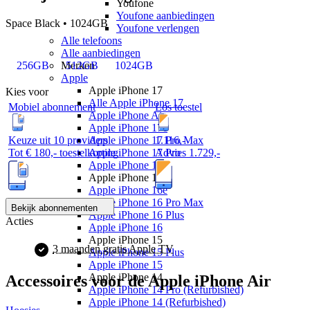
Youfone
Youfone aanbiedingen
Space Black • 1024GB
Youfone verlengen
Alle telefoons
Alle aanbiedingen
256GB
512GB
1024GB
Merken
Apple
Apple iPhone 17
Kies voor
Alle Apple iPhone 17
Mobiel abonnement
Los toestel
Apple iPhone Air
Apple iPhone 17e
Keuze uit 10 providers
1.116
,
-
Apple iPhone 17 Pro Max
Tot
€ 180,-
toestelkorting
Advies
1.729,-
Apple iPhone 17 Pro
Apple iPhone 17
Apple iPhone 16
Apple iPhone 16e
Apple iPhone 16 Pro Max
Bekijk abonnementen
Apple iPhone 16 Plus
Acties
Apple iPhone 16
Apple iPhone 15
3 maanden gratis Apple TV
Apple iPhone 15 Plus
Apple iPhone 15
Apple iPhone 14
Accessoires voor de
Apple iPhone Air
Apple iPhone 14 Pro (Refurbished)
Apple iPhone 14 (Refurbished)