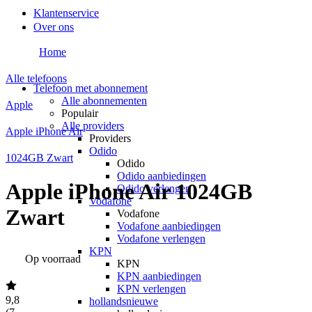
Klantenservice
Over ons
Home
Alle telefoons
Telefoon met abonnement
Alle abonnementen
Apple
Populair
Alle providers
Apple iPhone Air
Providers
Odido
1024GB Zwart
Odido
Odido aanbiedingen
Apple iPhone Air 1024GB
Odido verlengen
Vodafone
Zwart
Vodafone
Vodafone aanbiedingen
Vodafone verlengen
KPN
Op voorraad
KPN
KPN aanbiedingen
KPN verlengen
9,8
hollandsnieuwe