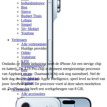
hollandsnieuwe
Ben
Simyo
Budget Thuis
Lebara
Simpel
50+ Mobiel
Youfone
Verlengen
Alle verlengingen
Huidige provider
Odido
Vodafone
KPN
Ondanks de dunne behuizing heeft de iPhone Air een stevige chip 
hollandsnieuwe
en batterij. De A19 Pro-chip is de meest energiezuinige processor 
Ben
van Apple tot nu toe. Daarnaast is hij ook nog razendsnel. Stel de 
Lebara
50+ Mobiel
hele dag door vragen aan Apple Intelligence, speel level na level van 
Youfone
jouw favoriete game. De processor voert al deze taken moeiteloos 
uit. De iPhone Air heeft een werkgeheugen van 8 GB.
Accessoires
Alle accessoires
Elektronica
Oordopjes
Oordopjes