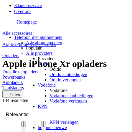
Klantenservice
Over ons
Homepage
Alle accessoires
Telefoon met abonnement
Alle abonnementen
Apple iPhone Xr accessoires
Populair
Alle providers
Opladers
Providers
Apple iPhone Xr opladers
Odido
Odido
Draadloze opladers
Odido aanbiedingen
Powerbanks
Odido verlengen
Autoladers
Vodafone
Thuisladers
Vodafone
Filters
Vodafone aanbiedingen
134
resultaten
Vodafone verlengen
|
KPN
KPN
KPN aanbiedingen
KPN verlengen
hollandsnieuwe