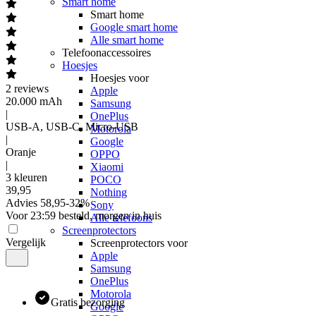
Smart home
Smart home
Google smart home
Alle smart home
Telefoonaccessoires
Hoesjes
Hoesjes voor
2
reviews
Apple
20.000 mAh
Samsung
|
OnePlus
USB-A, USB-C, Micro-USB
Motorola
|
Google
Oranje
OPPO
|
Xiaomi
3 kleuren
POCO
39
,
95
Nothing
Advies
58,95
-
32
%
Sony
Voor 23:59 besteld, morgen in huis
Alle telefoons
Screenprotectors
Vergelijk
Screenprotectors voor
Apple
Samsung
OnePlus
Motorola
Gratis bezorging
Google