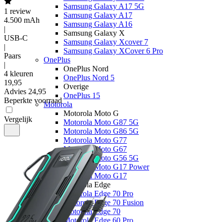
Samsung Galaxy A17 5G
1
review
Samsung Galaxy A17
4.500 mAh
Samsung Galaxy A16
|
Samsung Galaxy X
USB-C
Samsung Galaxy Xcover 7
|
Samsung Galaxy XCover 6 Pro
Paars
OnePlus
|
OnePlus Nord
4 kleuren
OnePlus Nord 5
19
,
95
Overige
Advies
24,95
OnePlus 15
Beperkte voorraad
Motorola
Motorola Moto G
Vergelijk
Motorola Moto G87 5G
Motorola Moto G86 5G
Motorola Moto G77
Motorola Moto G67
Motorola Moto G56 5G
Motorola Moto G17 Power
Motorola Moto G17
Motorola Edge
Motorola Edge 70 Pro
Motorola Edge 70 Fusion
Motorola Edge 70
Motorola Edge 60 Pro