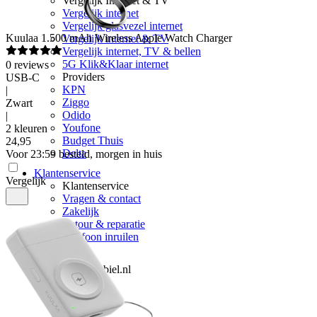
Vergelijk Internet & TV
Vergelijk internet
Vergelijk glasvezel internet
Kuulaa
1.500 mAh Wireless Apple Watch Charger
Vergelijk internet & TV
Vergelijk internet, TV & bellen
5G Klik&Klaar internet
0
reviews
Providers
USB-C
KPN
|
Ziggo
Zwart
Odido
|
Youfone
2 kleuren
Budget Thuis
24
,
95
Delta
Voor 23:59 besteld, morgen in huis
Klantenservice
Vergelijk
Klantenservice
Vragen & contact
Zakelijk
Retour & reparatie
Telefoon inruilen
Over ons
Over Mobiel.nl
Over ons
Vacatures
Nieuws