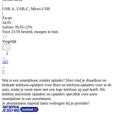
|
USB-A, USB-C, Micro-USB
|
Zwart
34
,
95
Advies
39,95
-
12
%
Voor 23:59 besteld, morgen in huis
Vergelijk
1
...
3
4
5
...
7
Wat is een smartphone zonder oplader? Hier vind je draadloze en 
bedrade telefoon-opladers voor thuis en telefoon-opladers voor in de 
auto, zodat je nooit meer met een lege telefoon op pad hoeft. We 
hebben universele opladers en opladers specifiek voor jouw 
smartphone in ons assortiment.
Je abonnement slapend laten verlengen bij je provider?