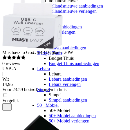
hollandsnieuwe
hollandsnieuwe aanbiedingen
hollandsnieuwe verlengen
Ben
Ben
Ben aanbiedingen
Ben verlengen
Simyo
Simyo
Simyo aanbiedingen
Musthavz
to Go USB-C Oplader 20W
Budget Thuis
Budget Thuis
0
reviews
Budget Thuis aanbiedingen
USB-A
Lebara
|
Lebara
Wit
Lebara aanbiedingen
14
,
95
Lebara verlengen
Voor 23:59 besteld, morgen in huis
Simpel
Simpel
Simpel aanbiedingen
Vergelijk
50+ Mobiel
50+ Mobiel
50+ Mobiel aanbiedingen
50+ Mobiel verlengen
Youfone