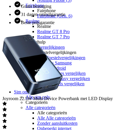
Nothing Phone (3)
Fairphone
Gratis bezorging
Fairphone
31 dagen omruilgarantie
Fairphone (Gen. 6)
Realme
Beste prijsgarantie
Realme
Realme GT 8 Pro
Realme GT 7 Pro
Keuzehulp
Toestelvergelijkingen
Toestelvergelijkingen
Alle Toestelvergelijkingen
Apple vs Samsung
iOS vs Android
Apple iPhones vergelijken
Samsung Galaxy vergelijken
Google Pixels vergelijken
Sim only
Alle sim only
Joyroom
22.5W Multi Device Powerbank met LED Display
Categorieën
Alle categorieën
Alle categorieën
Alle Alle categorieën
Zonder aansluitkosten
Onbeperkt internet