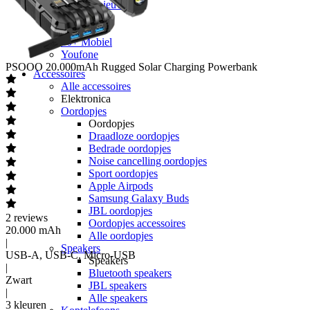
hollandsnieuwe
Ben
Lebara
50+ Mobiel
Youfone
PSOOO
20.000mAh Rugged Solar Charging Powerbank
Accessoires
Alle accessoires
Elektronica
Oordopjes
Oordopjes
Draadloze oordopjes
Bedrade oordopjes
Noise cancelling oordopjes
Sport oordopjes
Apple Airpods
Samsung Galaxy Buds
JBL oordopjes
2
reviews
Oordopjes accessoires
20.000 mAh
Alle oordopjes
|
Speakers
USB-A, USB-C, Micro-USB
Speakers
|
Bluetooth speakers
Zwart
JBL speakers
|
Alle speakers
3 kleuren