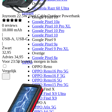
Overige
Motorola Razr 60 Ultra
Google
Joyroom
22.5W Dual Cable Outdoor Powerbank
Google Pixel 10
Google Pixel 10a
0
reviews
Google Pixel 10 Pro XL
10.000 mAh
Google Pixel 10 Pro
|
Google Pixel 10
USB-A, USB-C
Google Pixel 9
|
Google Pixel 9a
Zwart
Google Pixel 9 Pro XL
32
,
95
Overige
Advies
34,95
Google Pixel 8a
Voor 23:59 besteld, morgen in huis
OPPO
OPPO Reno
Vergelijk
OPPO Reno16 Pro 5G
OPPO Reno16 F 5G
OPPO Reno16 5G
OPPO Reno15 Pro 5G
OPPO Find X
OPPO Find X9 Ultra
OPPO Find X9
OPPO A
OPPO A6x 5G
OPPO A6 5G