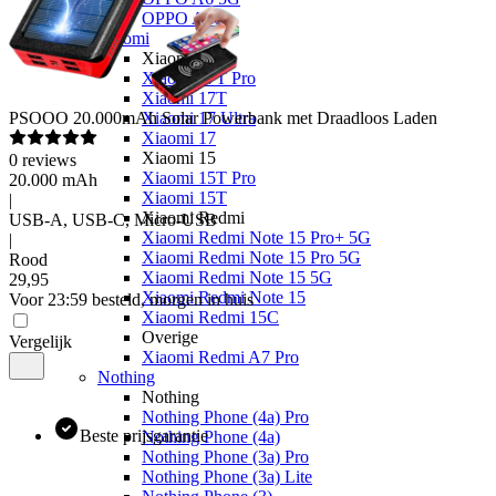
OPPO A40
Xiaomi
Xiaomi 17
Xiaomi 17T Pro
Xiaomi 17T
PSOOO
20.000mAh Solar Powerbank met Draadloos Laden
Xiaomi 17 Ultra
Xiaomi 17
Xiaomi 15
0
reviews
Xiaomi 15T Pro
20.000 mAh
Xiaomi 15T
|
Xiaomi Redmi
USB-A, USB-C, Micro-USB
Xiaomi Redmi Note 15 Pro+ 5G
|
Xiaomi Redmi Note 15 Pro 5G
Rood
Xiaomi Redmi Note 15 5G
29
,
95
Xiaomi Redmi Note 15
Voor 23:59 besteld, morgen in huis
Xiaomi Redmi 15C
Overige
Vergelijk
Xiaomi Redmi A7 Pro
Nothing
Nothing
Nothing Phone (4a) Pro
Beste prijsgarantie
Nothing Phone (4a)
Nothing Phone (3a) Pro
Nothing Phone (3a) Lite