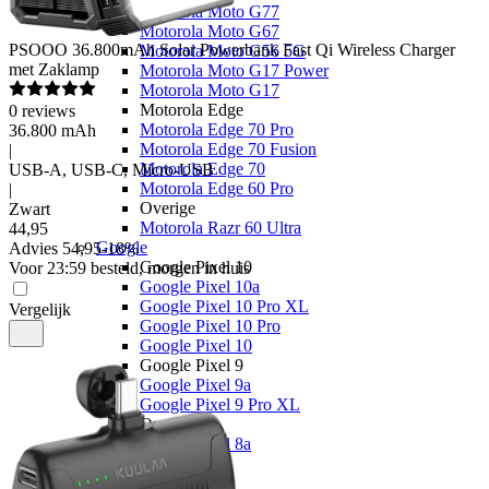
Motorola Moto G77
Motorola Moto G67
PSOOO
36.800mAh Solar Powerbank Fast Qi Wireless Charger
Motorola Moto G56 5G
met Zaklamp
Motorola Moto G17 Power
Motorola Moto G17
Motorola Edge
0
reviews
Motorola Edge 70 Pro
36.800 mAh
Motorola Edge 70 Fusion
|
Motorola Edge 70
USB-A, USB-C, Micro-USB
Motorola Edge 60 Pro
|
Overige
Zwart
Motorola Razr 60 Ultra
44
,
95
Google
Advies
54,95
-
18
%
Google Pixel 10
Voor 23:59 besteld, morgen in huis
Google Pixel 10a
Google Pixel 10 Pro XL
Vergelijk
Google Pixel 10 Pro
Google Pixel 10
Google Pixel 9
Google Pixel 9a
Google Pixel 9 Pro XL
Overige
Google Pixel 8a
OPPO
OPPO Reno