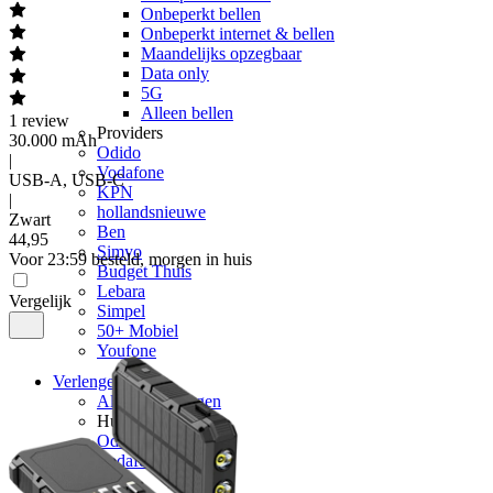
Onbeperkt bellen
Onbeperkt internet & bellen
Maandelijks opzegbaar
Data only
5G
Alleen bellen
1
review
Providers
30.000 mAh
Odido
|
Vodafone
USB-A, USB-C
KPN
|
hollandsnieuwe
Zwart
Ben
44
,
95
Simyo
Voor 23:59 besteld, morgen in huis
Budget Thuis
Lebara
Vergelijk
Simpel
50+ Mobiel
Youfone
Verlengen
Alle verlengingen
Huidige provider
Odido
Vodafone
KPN