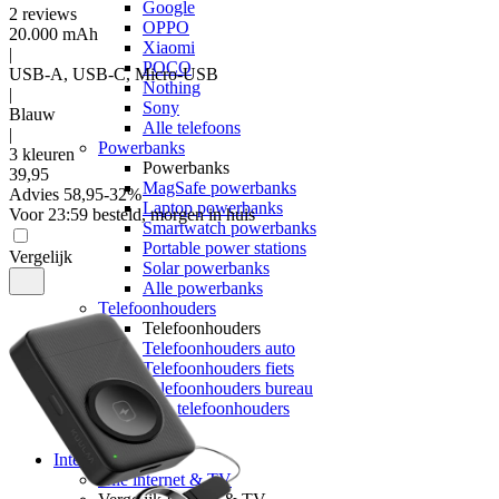
Google
2
reviews
OPPO
20.000 mAh
Xiaomi
|
POCO
USB-A, USB-C, Micro-USB
Nothing
|
Sony
Blauw
Alle telefoons
|
Powerbanks
3 kleuren
Powerbanks
39
,
95
MagSafe powerbanks
Advies
58,95
-
32
%
Laptop powerbanks
Voor 23:59 besteld, morgen in huis
Smartwatch powerbanks
Portable power stations
Vergelijk
Solar powerbanks
Alle powerbanks
Telefoonhouders
Telefoonhouders
Telefoonhouders auto
Telefoonhouders fiets
Telefoonhouders bureau
Alle telefoonhouders
Geheugen
Internet & TV
Alle internet & TV