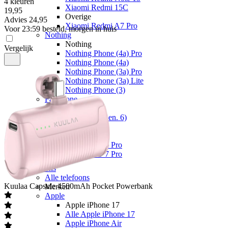
4 kleuren
Xiaomi Redmi 15C
19
,
95
Overige
Advies
24,95
Xiaomi Redmi A7 Pro
Voor 23:59 besteld, morgen in huis
Nothing
Nothing
Vergelijk
Nothing Phone (4a) Pro
Nothing Phone (4a)
Nothing Phone (3a) Pro
Nothing Phone (3a) Lite
Nothing Phone (3)
Fairphone
Fairphone
Fairphone (Gen. 6)
Realme
Realme
Realme GT 8 Pro
Realme GT 7 Pro
Telefoons
Alle telefoons
Kuulaa
Capsule 4500mAh Pocket Powerbank
Merken
Apple
Apple iPhone 17
Alle Apple iPhone 17
Apple iPhone Air