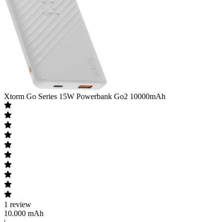
Xtorm
Go Series 15W Powerbank Go2 10000mAh
1
review
10.000 mAh