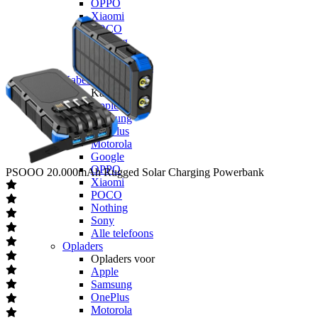
OPPO
Xiaomi
POCO
Nothing
Sony
Alle telefoons
Kabels
Kabels voor
Apple
Samsung
OnePlus
Motorola
Google
OPPO
PSOOO
20.000mAh Rugged Solar Charging Powerbank
Xiaomi
POCO
Nothing
Sony
Alle telefoons
Opladers
Opladers voor
Apple
Samsung
OnePlus
Motorola