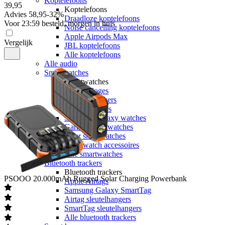
Koptelefoons
39
,
95
Koptelefoons
Advies
58,95
-
32
%
Draadloze koptelefoons
Voor 23:59 besteld, morgen in huis
Noise cancelling koptelefoons
Apple Airpods Max
Vergelijk
JBL koptelefoons
Alle koptelefoons
Alle audio
Smartwatches
Smartwatches
Sporthorloges
Activity trackers
Apple watches
Samsung Galaxy watches
Garmin smartwatches
Polar smartwatches
Smartwatch accessoires
Alle smartwatches
Bluetooth trackers
Bluetooth trackers
PSOOO
20.000mAh Rugged Solar Charging Powerbank
Apple Airtags
Samsung Galaxy SmartTag
Airtag sleutelhangers
SmartTag sleutelhangers
Alle bluetooth trackers