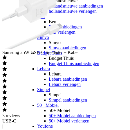
hollandsnieuwe
hollandsnieuwe aanbiedingen
hollandsnieuwe verlengen
Ben
Ben
Ben aanbiedingen
Ben verlengen
Simyo
Simyo
Simyo aanbiedingen
Samsung
25W USB-C Snellader + Kabel
Budget Thuis
Budget Thuis
Budget Thuis aanbiedingen
Lebara
Lebara
Lebara aanbiedingen
Lebara verlengen
Simpel
Simpel
Simpel aanbiedingen
50+ Mobiel
50+ Mobiel
3
reviews
50+ Mobiel aanbiedingen
USB-C
50+ Mobiel verlengen
|
Youfone