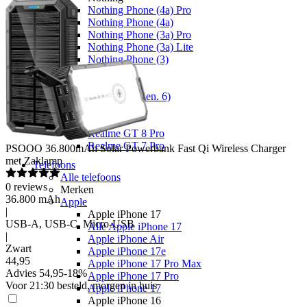
Nothing Phone (4a) Pro
Nothing Phone (4a)
Nothing Phone (3a) Pro
Nothing Phone (3a) Lite
Nothing Phone (3)
Fairphone
Fairphone
Fairphone (Gen. 6)
Realme
Realme
Realme GT 8 Pro
Realme GT 7 Pro
PSOOO
36.800mAh Solar Powerbank Fast Qi Wireless Charger
met Zaklamp
Telefoons
Alle telefoons
0
reviews
Merken
36.800 mAh
Apple
|
Apple iPhone 17
USB-A, USB-C, Micro-USB
Alle Apple iPhone 17
|
Apple iPhone Air
Zwart
Apple iPhone 17e
44
,
95
Apple iPhone 17 Pro Max
Advies
54,95
-
18
%
Apple iPhone 17 Pro
Voor 21:30 besteld, morgen in huis
Apple iPhone 17
Apple iPhone 16