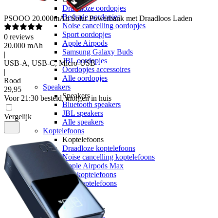
Draadloze oordopjes
Bedrade oordopjes
PSOOO
20.000mAh Solar Powerbank met Draadloos Laden
Noise cancelling oordopjes
Sport oordopjes
0
reviews
Apple Airpods
20.000 mAh
Samsung Galaxy Buds
|
JBL oordopjes
USB-A, USB-C, Micro-USB
Oordopjes accessoires
|
Alle oordopjes
Rood
Speakers
29
,
95
Speakers
Voor 21:30 besteld, morgen in huis
Bluetooth speakers
JBL speakers
Vergelijk
Alle speakers
Koptelefoons
Koptelefoons
Draadloze koptelefoons
Noise cancelling koptelefoons
Apple Airpods Max
JBL koptelefoons
Alle koptelefoons
Alle audio
Smartwatches
Smartwatches