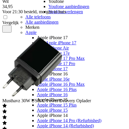
Wit
Youfone
34
,
95
Youfone aanbiedingen
Voor 21:30 besteld, morgen in huis
Youfone verlengen
Alle telefoons
Alle aanbiedingen
Vergelijk
Merken
Apple
Apple iPhone 17
Alle Apple iPhone 17
Apple iPhone Air
Apple iPhone 17e
Apple iPhone 17 Pro Max
Apple iPhone 17 Pro
Apple iPhone 17
Apple iPhone 16
Apple iPhone 16e
Apple iPhone 16 Pro Max
Apple iPhone 16 Plus
Apple iPhone 16
Apple iPhone 15
Musthavz
30W USB-C Power Delivery Oplader
Apple iPhone 15 Plus
Apple iPhone 15
Apple iPhone 14
Apple iPhone 14 Pro (Refurbished)
Apple iPhone 14 (Refurbished)