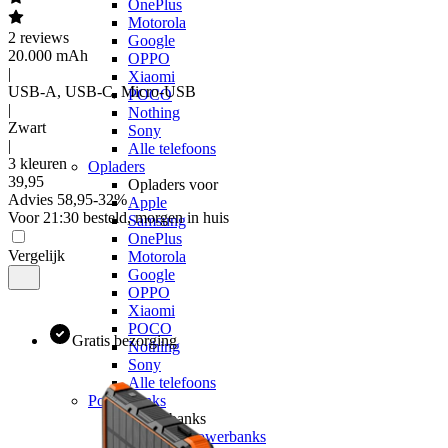
OnePlus
Motorola
2
reviews
Google
20.000 mAh
OPPO
|
Xiaomi
USB-A, USB-C, Micro-USB
POCO
|
Nothing
Zwart
Sony
|
Alle telefoons
3 kleuren
Opladers
39
,
95
Opladers voor
Advies
58,95
-
32
%
Apple
Voor 21:30 besteld, morgen in huis
Samsung
OnePlus
Vergelijk
Motorola
Google
OPPO
Xiaomi
POCO
Gratis bezorging
Nothing
Sony
Alle telefoons
Powerbanks
Powerbanks
MagSafe powerbanks