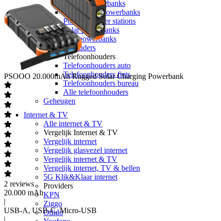
Laptop powerbanks
Smartwatch powerbanks
Portable power stations
Solar powerbanks
Alle powerbanks
Telefoonhouders
Telefoonhouders
Telefoonhouders auto
Telefoonhouders fiets
PSOOO
20.000mAh Rugged Solar Charging Powerbank
Telefoonhouders bureau
Alle telefoonhouders
Geheugen
Internet & TV
Alle internet & TV
Vergelijk Internet & TV
Vergelijk internet
Vergelijk glasvezel internet
Vergelijk internet & TV
Vergelijk internet, TV & bellen
5G Klik&Klaar internet
2
reviews
Providers
20.000 mAh
KPN
|
Ziggo
USB-A, USB-C, Micro-USB
Odido
|