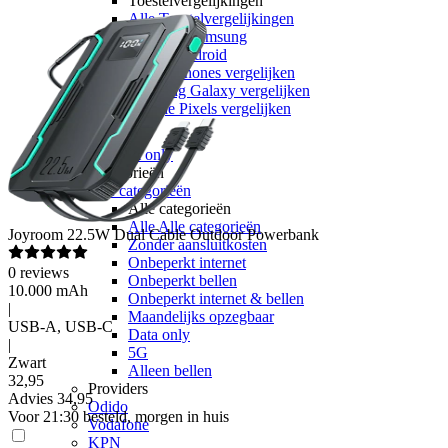
Toestelvergelijkingen
Alle Toestelvergelijkingen
Apple vs Samsung
iOS vs Android
Apple iPhones vergelijken
Samsung Galaxy vergelijken
Google Pixels vergelijken
Sim only
Alle sim only
Categorieën
Alle categorieën
Alle categorieën
Alle Alle categorieën
Joyroom
22.5W Dual Cable Outdoor Powerbank
Zonder aansluitkosten
Onbeperkt internet
0
reviews
Onbeperkt bellen
10.000 mAh
Onbeperkt internet & bellen
|
Maandelijks opzegbaar
USB-A, USB-C
Data only
|
5G
Zwart
Alleen bellen
32
,
95
Providers
Advies
34,95
Odido
Voor 21:30 besteld, morgen in huis
Vodafone
KPN