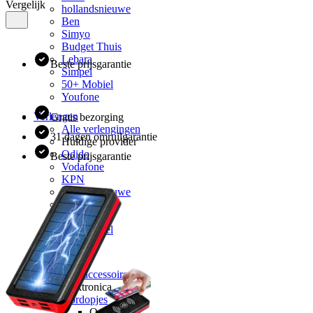
Vergelijk
hollandsnieuwe
Ben
Simyo
Budget Thuis
Lebara
Beste prijsgarantie
Simpel
50+ Mobiel
Youfone
Verlengen
Gratis bezorging
Alle verlengingen
31 dagen omruilgarantie
Huidige provider
Odido
Beste prijsgarantie
Vodafone
KPN
hollandsnieuwe
Ben
Lebara
50+ Mobiel
Youfone
Accessoires
Alle accessoires
Elektronica
Oordopjes
Oordopjes