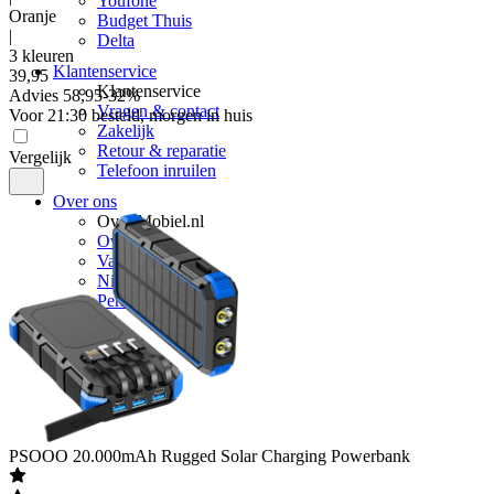
Youfone
Oranje
Budget Thuis
|
Delta
3 kleuren
Klantenservice
39
,
95
Klantenservice
Advies
58,95
-
32
%
Vragen & contact
Voor 21:30 besteld, morgen in huis
Zakelijk
Retour & reparatie
Vergelijk
Telefoon inruilen
Over ons
Over Mobiel.nl
Over ons
Vacatures
Nieuws
Pers
PSOOO
20.000mAh Rugged Solar Charging Powerbank