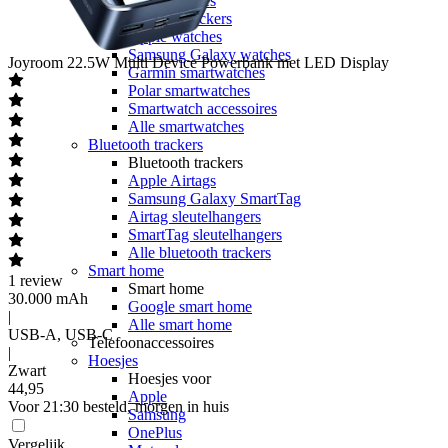
Sporthorloges
Activity trackers
Apple watches
Samsung Galaxy watches
Joyroom
22.5W Multi Device Powerbank met LED Display
Garmin smartwatches
Polar smartwatches
Smartwatch accessoires
Alle smartwatches
Bluetooth trackers
Bluetooth trackers
Apple Airtags
Samsung Galaxy SmartTag
Airtag sleutelhangers
SmartTag sleutelhangers
Alle bluetooth trackers
Smart home
1
review
Smart home
30.000 mAh
Google smart home
|
Alle smart home
USB-A, USB-C
Telefoonaccessoires
|
Hoesjes
Zwart
Hoesjes voor
44
,
95
Apple
Voor 21:30 besteld, morgen in huis
Samsung
OnePlus
Vergelijk