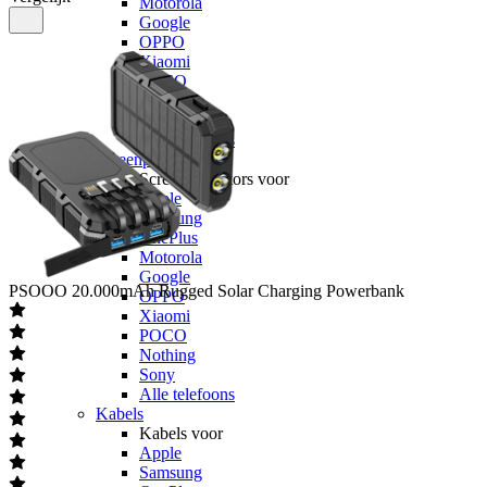
Motorola
Google
OPPO
Xiaomi
POCO
Nothing
Sony
Alle telefoons
Screenprotectors
Screenprotectors voor
Apple
Samsung
OnePlus
Motorola
Google
PSOOO
20.000mAh Rugged Solar Charging Powerbank
OPPO
Xiaomi
POCO
Nothing
Sony
Alle telefoons
Kabels
Kabels voor
Apple
Samsung