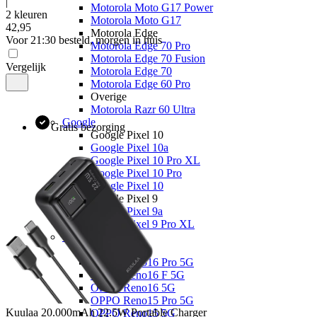
|
Motorola Moto G17 Power
2 kleuren
Motorola Moto G17
42
,
95
Motorola Edge
Voor 21:30 besteld, morgen in huis
Motorola Edge 70 Pro
Motorola Edge 70 Fusion
Vergelijk
Motorola Edge 70
Motorola Edge 60 Pro
Overige
Motorola Razr 60 Ultra
Google
Gratis bezorging
Google Pixel 10
Google Pixel 10a
Google Pixel 10 Pro XL
Google Pixel 10 Pro
Google Pixel 10
Google Pixel 9
Google Pixel 9a
Google Pixel 9 Pro XL
OPPO
OPPO Reno
OPPO Reno16 Pro 5G
OPPO Reno16 F 5G
OPPO Reno16 5G
OPPO Reno15 Pro 5G
Kuulaa
20.000mAh 22.5W Portable Charger
OPPO Reno15 5G