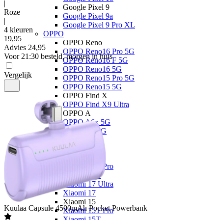
|
Google Pixel 9
Roze
Google Pixel 9a
|
Google Pixel 9 Pro XL
4 kleuren
OPPO
19
,
95
OPPO Reno
Advies
24,95
OPPO Reno16 Pro 5G
Voor 21:30 besteld, morgen in huis
OPPO Reno16 F 5G
OPPO Reno16 5G
Vergelijk
OPPO Reno15 Pro 5G
OPPO Reno15 5G
OPPO Find X
OPPO Find X9 Ultra
OPPO A
OPPO A6x 5G
OPPO A6 5G
OPPO A40
Xiaomi
Xiaomi 17
Xiaomi 17T Pro
Xiaomi 17T
Xiaomi 17 Ultra
Xiaomi 17
Xiaomi 15
Kuulaa
Capsule 4500mAh Pocket Powerbank
Xiaomi 15T Pro
Xiaomi 15T