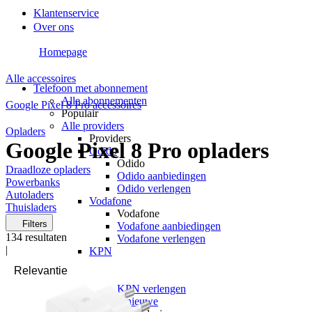
Klantenservice
Over ons
Homepage
Alle accessoires
Telefoon met abonnement
Alle abonnementen
Google Pixel 8 Pro accessoires
Populair
Alle providers
Opladers
Providers
Google Pixel 8 Pro opladers
Odido
Odido
Draadloze opladers
Odido aanbiedingen
Powerbanks
Odido verlengen
Autoladers
Vodafone
Thuisladers
Vodafone
Filters
Vodafone aanbiedingen
134
resultaten
Vodafone verlengen
|
KPN
KPN
KPN aanbiedingen
KPN verlengen
hollandsnieuwe