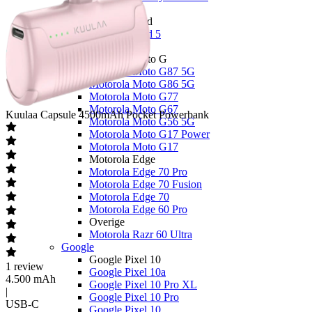
OnePlus
OnePlus Nord
OnePlus Nord 5
Motorola
Motorola Moto G
Motorola Moto G87 5G
Motorola Moto G86 5G
Motorola Moto G77
Motorola Moto G67
Kuulaa
Capsule 4500mAh Pocket Powerbank
Motorola Moto G56 5G
Motorola Moto G17 Power
Motorola Moto G17
Motorola Edge
Motorola Edge 70 Pro
Motorola Edge 70 Fusion
Motorola Edge 70
Motorola Edge 60 Pro
Overige
Motorola Razr 60 Ultra
Google
Google Pixel 10
1
review
Google Pixel 10a
4.500 mAh
Google Pixel 10 Pro XL
|
Google Pixel 10 Pro
USB-C
Google Pixel 10