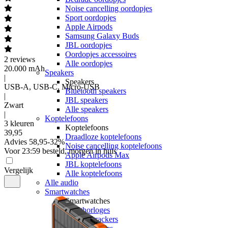
Noise cancelling oordopjes
Sport oordopjes
Apple Airpods
Samsung Galaxy Buds
JBL oordopjes
Oordopjes accessoires
2
reviews
Alle oordopjes
20.000 mAh
Speakers
|
Speakers
USB-A, USB-C, Micro-USB
Bluetooth speakers
|
JBL speakers
Zwart
Alle speakers
|
Koptelefoons
3 kleuren
Koptelefoons
39
,
95
Draadloze koptelefoons
Advies
58,95
-
32
%
Noise cancelling koptelefoons
Voor 23:59 besteld, morgen in huis
Apple Airpods Max
JBL koptelefoons
Vergelijk
Alle koptelefoons
Alle audio
Smartwatches
Smartwatches
Sporthorloges
Activity trackers