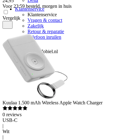
Delta
24
,
95
Voor 23:59 besteld, morgen in huis
Klantenservice
Klantenservice
Vergelijk
Vragen & contact
Zakelijk
Retour & reparatie
Telefoon inruilen
Over ons
Over Mobiel.nl
Over ons
Vacatures
Nieuws
Pers
Kuulaa
1.500 mAh Wireless Apple Watch Charger
0
reviews
USB-C
|
Wit
|