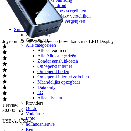
Apple vs Samsung
iOS vs Android
Apple iPhones vergelijken
Samsung Galaxy vergelijken
Google Pixels vergelijken
Sim only
Alle sim only
Categorieën
Joyroom
22.5W Multi Device Powerbank met LED Display
Alle categorieën
Alle categorieën
Alle Alle categorieën
Zonder aansluitkosten
Onbeperkt internet
Onbeperkt bellen
Onbeperkt internet & bellen
Maandelijks opzegbaar
Data only
5G
Alleen bellen
Providers
1
review
Odido
30.000 mAh
Vodafone
|
KPN
USB-A, USB-C
hollandsnieuwe
|
Ben