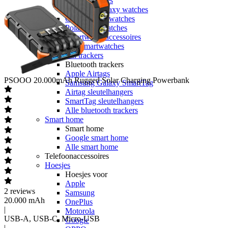
Apple watches
Samsung Galaxy watches
Garmin smartwatches
Polar smartwatches
Smartwatch accessoires
Alle smartwatches
Bluetooth trackers
Bluetooth trackers
Apple Airtags
PSOOO
20.000mAh Rugged Solar Charging Powerbank
Samsung Galaxy SmartTag
Airtag sleutelhangers
SmartTag sleutelhangers
Alle bluetooth trackers
Smart home
Smart home
Google smart home
Alle smart home
Telefoonaccessoires
Hoesjes
Hoesjes voor
Apple
2
reviews
Samsung
20.000 mAh
OnePlus
|
Motorola
USB-A, USB-C, Micro-USB
Google
|