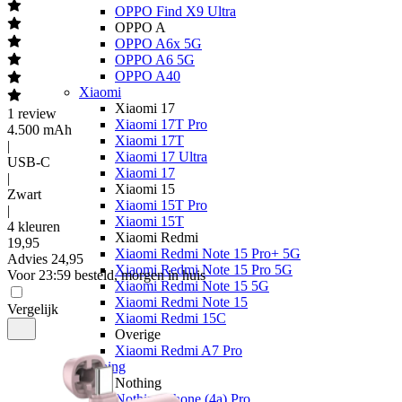
OPPO Find X9 Ultra
OPPO A
OPPO A6x 5G
OPPO A6 5G
OPPO A40
Xiaomi
Xiaomi 17
1
review
Xiaomi 17T Pro
4.500 mAh
Xiaomi 17T
|
Xiaomi 17 Ultra
USB-C
Xiaomi 17
|
Xiaomi 15
Zwart
Xiaomi 15T Pro
|
Xiaomi 15T
4 kleuren
Xiaomi Redmi
19
,
95
Xiaomi Redmi Note 15 Pro+ 5G
Advies
24,95
Xiaomi Redmi Note 15 Pro 5G
Voor 23:59 besteld, morgen in huis
Xiaomi Redmi Note 15 5G
Xiaomi Redmi Note 15
Vergelijk
Xiaomi Redmi 15C
Overige
Xiaomi Redmi A7 Pro
Nothing
Nothing
Nothing Phone (4a) Pro