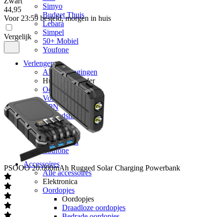
Zwart
Simyo
44
,
95
Budget Thuis
Voor 23:59 besteld, morgen in huis
Lebara
Simpel
Vergelijk
50+ Mobiel
Youfone
Verlengen
Alle verlengingen
Huidige provider
Odido
Vodafone
KPN
hollandsnieuwe
Ben
Lebara
50+ Mobiel
Youfone
Accessoires
PSOOO
20.000mAh Rugged Solar Charging Powerbank
Alle accessoires
Elektronica
Oordopjes
Oordopjes
Draadloze oordopjes
Bedrade oordopjes