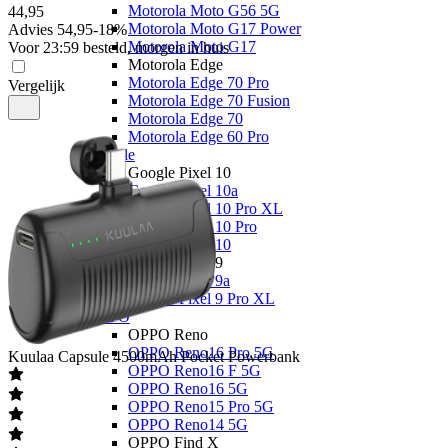
Motorola Moto G56 5G
44
,
95
Motorola Moto G17 Power
Advies
54,95
-
18
%
Motorola Moto G17
Voor 23:59 besteld, morgen in huis
Motorola Edge
Motorola Edge 70 Pro
Vergelijk
Motorola Edge 70 Fusion
Motorola Edge 70
Motorola Edge 60 Pro
Google
Google Pixel 10
Google Pixel 10a
Google Pixel 10 Pro XL
Google Pixel 10 Pro
Google Pixel 10
Google Pixel 9
Google Pixel 9a
Google Pixel 9 Pro XL
OPPO
OPPO Reno
OPPO Reno16 Pro 5G
Kuulaa
Capsule 4500mAh Pocket Powerbank
OPPO Reno16 F 5G
OPPO Reno16 5G
OPPO Reno15 Pro 5G
OPPO Reno14 5G
OPPO Find X