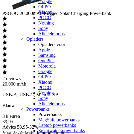
Google
OPPO
Xiaomi
PSOOO
20.000mAh Rugged Solar Charging Powerbank
POCO
Nothing
Sony
Alle telefoons
Opladers
Opladers voor
Apple
Samsung
OnePlus
Motorola
Google
OPPO
2
reviews
Xiaomi
20.000 mAh
POCO
|
Nothing
USB-A, USB-C, Micro-USB
Sony
|
Alle telefoons
Blauw
Powerbanks
|
Powerbanks
3 kleuren
MagSafe powerbanks
39
,
95
Laptop powerbanks
Advies
58,95
-
32
%
Smartwatch powerbanks
Voor 23:59 besteld, morgen in huis