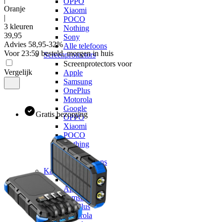
OPPO
Oranje
Xiaomi
|
POCO
3 kleuren
Nothing
39
,
95
Sony
Advies
58,95
-
32
%
Alle telefoons
Voor 23:59 besteld, morgen in huis
Screenprotectors
Screenprotectors voor
Vergelijk
Apple
Samsung
OnePlus
Motorola
Google
Gratis bezorging
OPPO
Xiaomi
POCO
Nothing
Sony
Alle telefoons
Kabels
Kabels voor
Apple
Samsung
OnePlus
Motorola