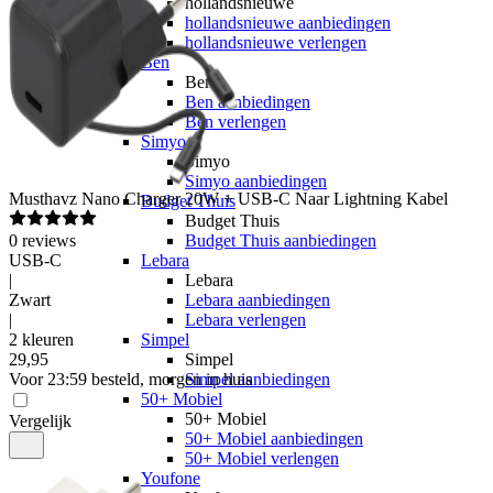
hollandsnieuwe
hollandsnieuwe aanbiedingen
hollandsnieuwe verlengen
Ben
Ben
Ben aanbiedingen
Ben verlengen
Simyo
Simyo
Simyo aanbiedingen
Musthavz
Nano Charger 20W + USB-C Naar Lightning Kabel
Budget Thuis
Budget Thuis
0
reviews
Budget Thuis aanbiedingen
USB-C
Lebara
|
Lebara
Zwart
Lebara aanbiedingen
|
Lebara verlengen
2 kleuren
Simpel
29
,
95
Simpel
Voor 23:59 besteld, morgen in huis
Simpel aanbiedingen
50+ Mobiel
50+ Mobiel
Vergelijk
50+ Mobiel aanbiedingen
50+ Mobiel verlengen
Youfone