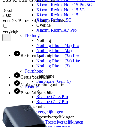
USB-A, USB-C, Micro-USB
Xiaomi Redmi Note 15 Pro 5G
|
Xiaomi Redmi Note 15 5G
Rood
Xiaomi Redmi Note 15
29
,
95
Xiaomi Redmi 15C
Voor 23:59 besteld, morgen in huis
Overige
Xiaomi Redmi A7 Pro
Vergelijk
Nothing
Nothing
Nothing Phone (4a) Pro
Nothing Phone (4a)
Beste prijsgarantie
Nothing Phone (3a) Pro
Nothing Phone (3a) Lite
Nothing Phone (3)
Fairphone
Fairphone
Gratis bezorging
Fairphone (Gen. 6)
31 dagen omruilgarantie
Realme
Realme
Beste prijsgarantie
Realme GT 8 Pro
Realme GT 7 Pro
Keuzehulp
Toestelvergelijkingen
Toestelvergelijkingen
Alle Toestelvergelijkingen