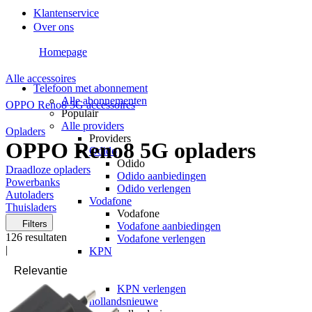
Klantenservice
Over ons
Homepage
Alle accessoires
Telefoon met abonnement
Alle abonnementen
OPPO Reno8 5G accessoires
Populair
Alle providers
Opladers
Providers
OPPO Reno8 5G opladers
Odido
Odido
Draadloze opladers
Odido aanbiedingen
Powerbanks
Odido verlengen
Autoladers
Vodafone
Thuisladers
Vodafone
Filters
Vodafone aanbiedingen
126
resultaten
Vodafone verlengen
|
KPN
KPN
KPN aanbiedingen
KPN verlengen
hollandsnieuwe