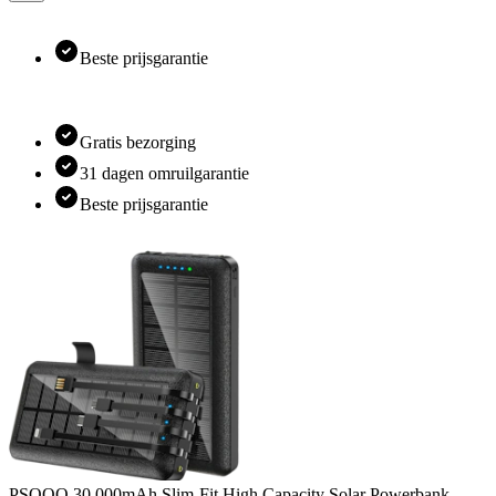
Beste prijsgarantie
Gratis bezorging
31 dagen omruilgarantie
Beste prijsgarantie
PSOOO
30.000mAh Slim-Fit High Capacity Solar Powerbank