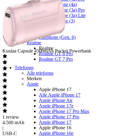
Nothing Phone (4a)
Nothing Phone (3a) Pro
Nothing Phone (3a) Lite
Nothing Phone (3)
Fairphone
Fairphone
Fairphone (Gen. 6)
Realme
Realme
Kuulaa
Capsule 4500mAh Pocket Powerbank
Realme GT 8 Pro
Realme GT 7 Pro
Telefoons
Alle telefoons
Merken
Apple
Apple iPhone 17
Alle Apple iPhone 17
Apple iPhone Air
Apple iPhone 17e
Apple iPhone 17 Pro Max
Apple iPhone 17 Pro
1
review
Apple iPhone 17
4.500 mAh
Apple iPhone 16
|
Apple iPhone 16e
USB-C