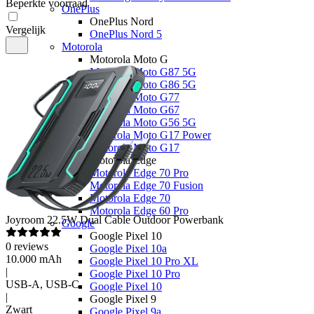
Beperkte voorraad
OnePlus
OnePlus Nord
Vergelijk
OnePlus Nord 5
Motorola
Motorola Moto G
Motorola Moto G87 5G
Motorola Moto G86 5G
Motorola Moto G77
Motorola Moto G67
Motorola Moto G56 5G
Motorola Moto G17 Power
Motorola Moto G17
Motorola Edge
Motorola Edge 70 Pro
Motorola Edge 70 Fusion
Motorola Edge 70
Motorola Edge 60 Pro
Joyroom
22.5W Dual Cable Outdoor Powerbank
Google
Google Pixel 10
0
reviews
Google Pixel 10a
10.000 mAh
Google Pixel 10 Pro XL
|
Google Pixel 10 Pro
USB-A, USB-C
Google Pixel 10
|
Google Pixel 9
Zwart
Google Pixel 9a