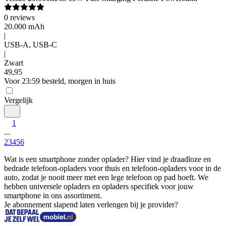
0
reviews
20.000 mAh
|
USB-A, USB-C
|
Zwart
49
,
95
Voor 23:59 besteld, morgen in huis
Vergelijk
1
...
2
3
4
5
6
Wat is een smartphone zonder oplader? Hier vind je draadloze en 
bedrade telefoon-opladers voor thuis en telefoon-opladers voor in de 
auto, zodat je nooit meer met een lege telefoon op pad hoeft. We 
hebben universele opladers en opladers specifiek voor jouw 
smartphone in ons assortiment.
Je abonnement slapend laten verlengen bij je provider?