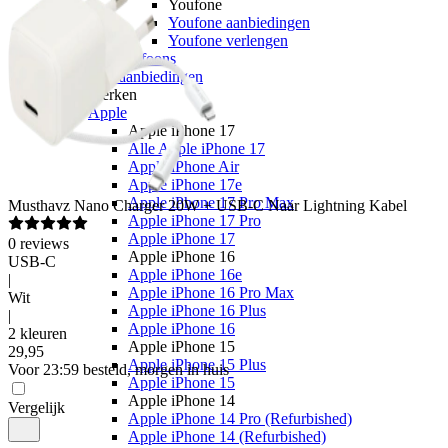
Youfone
Youfone aanbiedingen
Youfone verlengen
Alle telefoons
Alle aanbiedingen
Merken
Apple
Apple iPhone 17
Alle Apple iPhone 17
Apple iPhone Air
Apple iPhone 17e
Apple iPhone 17 Pro Max
Musthavz
Nano Charger 20W + USB-C Naar Lightning Kabel
Apple iPhone 17 Pro
Apple iPhone 17
0
reviews
Apple iPhone 16
USB-C
Apple iPhone 16e
|
Apple iPhone 16 Pro Max
Wit
Apple iPhone 16 Plus
|
Apple iPhone 16
2 kleuren
Apple iPhone 15
29
,
95
Apple iPhone 15 Plus
Voor 23:59 besteld, morgen in huis
Apple iPhone 15
Apple iPhone 14
Vergelijk
Apple iPhone 14 Pro (Refurbished)
Apple iPhone 14 (Refurbished)