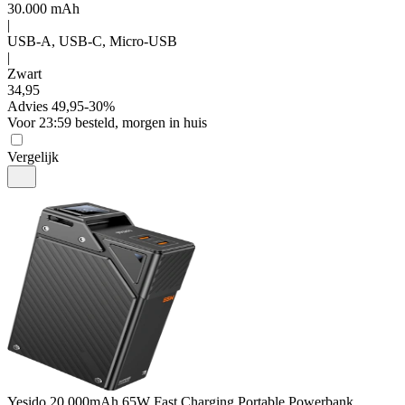
30.000 mAh
|
USB-A, USB-C, Micro-USB
|
Zwart
34
,
95
Advies
49,95
-
30
%
Voor 23:59 besteld, morgen in huis
Vergelijk
Yesido
20.000mAh 65W Fast Charging Portable Powerbank