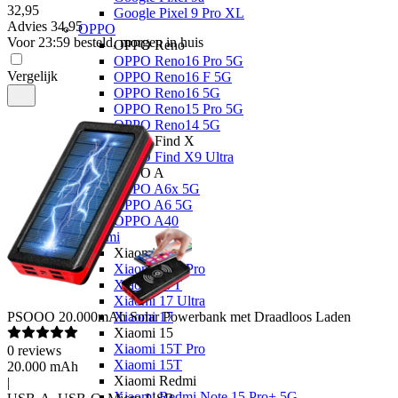
32
,
95
Google Pixel 9 Pro XL
Advies
34,95
OPPO
Voor 23:59 besteld, morgen in huis
OPPO Reno
OPPO Reno16 Pro 5G
Vergelijk
OPPO Reno16 F 5G
OPPO Reno16 5G
OPPO Reno15 Pro 5G
OPPO Reno14 5G
OPPO Find X
OPPO Find X9 Ultra
OPPO A
OPPO A6x 5G
OPPO A6 5G
OPPO A40
Xiaomi
Xiaomi 17
Xiaomi 17T Pro
Xiaomi 17T
Xiaomi 17 Ultra
PSOOO
20.000mAh Solar Powerbank met Draadloos Laden
Xiaomi 17
Xiaomi 15
Xiaomi 15T Pro
0
reviews
Xiaomi 15T
20.000 mAh
Xiaomi Redmi
|
Xiaomi Redmi Note 15 Pro+ 5G