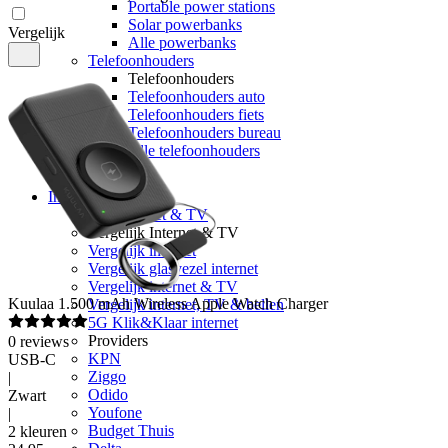
Portable power stations
Solar powerbanks
Vergelijk
Alle powerbanks
Telefoonhouders
Telefoonhouders
Telefoonhouders auto
Telefoonhouders fiets
Telefoonhouders bureau
Alle telefoonhouders
Geheugen
Internet & TV
Alle internet & TV
Vergelijk Internet & TV
Vergelijk internet
Vergelijk glasvezel internet
Vergelijk internet & TV
Kuulaa
1.500 mAh Wireless Apple Watch Charger
Vergelijk internet, TV & bellen
5G Klik&Klaar internet
Providers
0
reviews
KPN
USB-C
Ziggo
|
Odido
Zwart
Youfone
|
Budget Thuis
2 kleuren