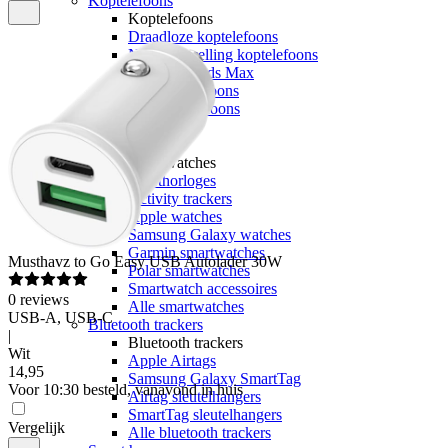
Koptelefoons
Koptelefoons
Draadloze koptelefoons
Noise cancelling koptelefoons
Apple Airpods Max
JBL koptelefoons
Alle koptelefoons
Alle audio
Smartwatches
Smartwatches
Sporthorloges
Activity trackers
Apple watches
Samsung Galaxy watches
Garmin smartwatches
Musthavz
to Go Easy USB Autolader 30W
Polar smartwatches
Smartwatch accessoires
0
reviews
Alle smartwatches
USB-A, USB-C
Bluetooth trackers
|
Bluetooth trackers
Wit
Apple Airtags
14
,
95
Samsung Galaxy SmartTag
Voor 10:30 besteld, vanavond in huis
Airtag sleutelhangers
SmartTag sleutelhangers
Vergelijk
Alle bluetooth trackers