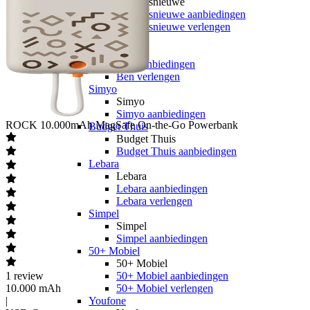
hollandsnieuwe
hollandsnieuwe aanbiedingen
hollandsnieuwe verlengen
Ben
Ben
Ben aanbiedingen
Ben verlengen
Simyo
Simyo
Simyo aanbiedingen
ROCK
10.000mAh MagSafe On-the-Go Powerbank
Budget Thuis
Budget Thuis
Budget Thuis aanbiedingen
Lebara
Lebara
Lebara aanbiedingen
Lebara verlengen
Simpel
Simpel
Simpel aanbiedingen
50+ Mobiel
50+ Mobiel
1
review
50+ Mobiel aanbiedingen
10.000 mAh
50+ Mobiel verlengen
|
Youfone