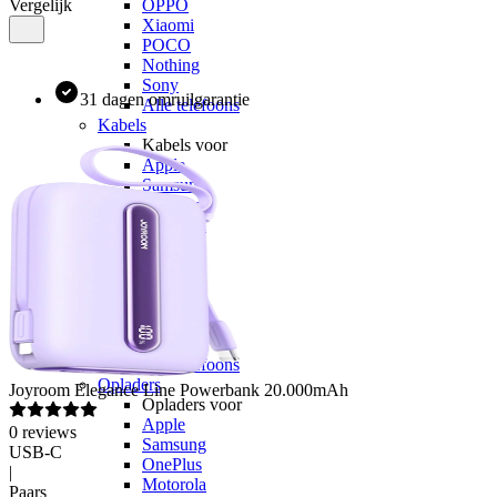
Vergelijk
OPPO
Xiaomi
POCO
Nothing
Sony
31 dagen omruilgarantie
Alle telefoons
Kabels
Kabels voor
Apple
Samsung
OnePlus
Motorola
Google
OPPO
Xiaomi
POCO
Nothing
Sony
Alle telefoons
Opladers
Joyroom
Elegance Line Powerbank 20.000mAh
Opladers voor
Apple
0
reviews
Samsung
USB-C
OnePlus
|
Motorola
Paars