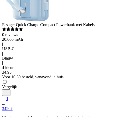
Essager
Quick Charge Compact Powerbank met Kabels
0
reviews
20.000 mAh
|
USB-C
|
Blauw
|
4 kleuren
34
,
95
Voor 10:30 besteld, vanavond in huis
Vergelijk
1
...
3
4
5
6
7