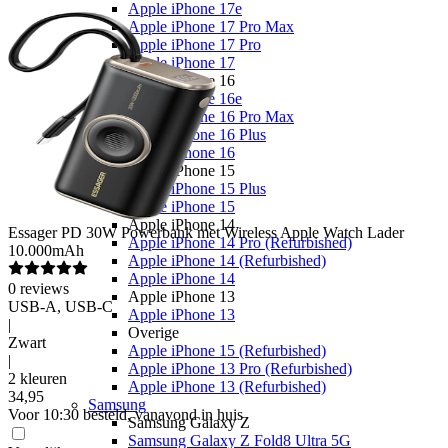
Apple iPhone 17e
Apple iPhone 17 Pro Max
Apple iPhone 17 Pro
Apple iPhone 17
Apple iPhone 16
Apple iPhone 16e
Apple iPhone 16 Pro Max
Apple iPhone 16 Plus
Apple iPhone 16
Apple iPhone 15
Apple iPhone 15 Plus
Apple iPhone 15
Apple iPhone 14
Essager
PD 30W Powerbank met Wireless Apple Watch Lader
Apple iPhone 14 Pro (Refurbished)
10.000mAh
Apple iPhone 14 (Refurbished)
Apple iPhone 14
0
reviews
Apple iPhone 13
USB-A, USB-C
Apple iPhone 13
|
Overige
Zwart
Apple iPhone 15 (Refurbished)
|
Apple iPhone 13 Pro (Refurbished)
2 kleuren
Apple iPhone 13 (Refurbished)
34
,
95
Samsung
Voor 10:30 besteld, vanavond in huis
Samsung Galaxy Z
Samsung Galaxy Z Fold8 Ultra 5G