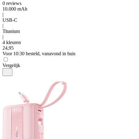
0
reviews
10.000 mAh
|
USB-C
|
Titanium
|
4 kleuren
24
,
95
Voor 10:30 besteld, vanavond in huis
Vergelijk