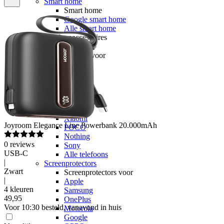
Smart home
Smart home
Google smart home
Alle smart home
Telefoonaccessoires
Hoesjes
Hoesjes voor
Apple
Samsung
OnePlus
Motorola
Google
OPPO
Xiaomi
Joyroom
Elegance Line Powerbank 20.000mAh
POCO
Nothing
0
reviews
Sony
USB-C
Alle telefoons
|
Screenprotectors
Zwart
Screenprotectors voor
|
Apple
4 kleuren
Samsung
49
,
95
OnePlus
Voor 10:30 besteld, vanavond in huis
Motorola
Google