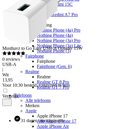
Xiaomi Redmi 15C
Overige
Xiaomi Redmi A7 Pro
Nothing
Nothing
Nothing Phone (4a) Pro
Nothing Phone (4a)
Nothing Phone (3a) Pro
Nothing Phone (3a) Lite
Musthavz
to Go Easy USB-A Oplader 15W
Nothing Phone (3)
Fairphone
0
reviews
Fairphone
USB-A
Fairphone (Gen. 6)
|
Realme
Wit
Realme
13
,
95
Realme GT 8 Pro
Voor 10:30 besteld, vanavond in huis
Realme GT 7 Pro
Telefoons
Vergelijk
Alle telefoons
Merken
Apple
Apple iPhone 17
31 dagen omruilgarantie
Alle Apple iPhone 17
Apple iPhone Air