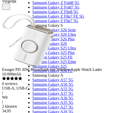
Vergelijk
Samsung Galaxy Z Fold8 5G
Samsung Galaxy Z Fold7 5G
Samsung Galaxy Z Flip8 5G
Samsung Galaxy Z Flip7 FE 5G
Samsung Galaxy Z Flip7 5G
Samsung Galaxy S
Samsung Galaxy S26 Serie
Samsung Galaxy S26 Ultra
Samsung Galaxy S26 Plus
Samsung Galaxy S26
Samsung Galaxy S25 Ultra
Samsung Galaxy S25 Plus
Samsung Galaxy S25 FE
Samsung Galaxy S25 Edge
Samsung Galaxy S25
Essager
PD 30W Powerbank met Wireless Apple Watch Lader
Samsung Galaxy S24 FE
10.000mAh
Samsung Galaxy A
Samsung Galaxy A57 5G
0
reviews
Samsung Galaxy A56 5G
USB-A, USB-C
Samsung Galaxy A55 5G
|
Samsung Galaxy A37 5G
Wit
Samsung Galaxy A36 5G
|
Samsung Galaxy A35 5G
2 kleuren
Samsung Galaxy A27 5G
34
,
95
Samsung Galaxy A26 5G