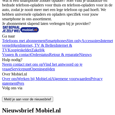
Wat is een smartphone zonder oplader? Hier vind je draadloze en 
bedrade telefoon-opladers voor thuis en telefoon-opladers voor in de 
auto, zodat je nooit meer met een lege telefoon op pad hoeft. We 
hebben universele opladers en opladers specifiek voor jouw 
smartphone in ons assortiment.
Je abonnement slapend laten verlengen bij je provider?
Ga naar
Telefoons met abonnement
Smartphones
Sim only
Accessoires
Internet
vergelijken
Internet, TV & Bellen
Internet &
TV
Koopjeskelder
Zakelijk
Vragen & contact
Orderstatus
Retour & reparatie
Nieuws
Hulp nodig?
Neem contact met ons op
Vind het antwoord op je
vraag
Servicepunt
Openingstijden
Over Mobiel.nl
Over ons
Werken bij Mobiel.nl
Algemene voorwaarden
Privacy
statement
Pers
Volg ons via
Meld je aan voor de nieuwsbrief
Nieuwsbrief Mobiel.nl