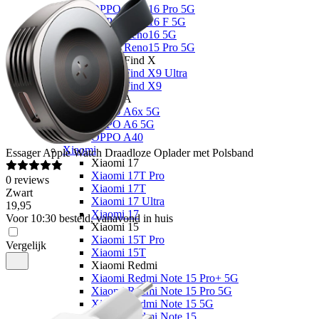
OPPO Reno16 Pro 5G
OPPO Reno16 F 5G
OPPO Reno16 5G
OPPO Reno15 Pro 5G
OPPO Find X
OPPO Find X9 Ultra
OPPO Find X9
OPPO A
OPPO A6x 5G
OPPO A6 5G
OPPO A40
Xiaomi
Essager
Apple Watch Draadloze Oplader met Polsband
Xiaomi 17
Xiaomi 17T Pro
0
reviews
Xiaomi 17T
Zwart
Xiaomi 17 Ultra
19
,
95
Xiaomi 17
Voor 10:30 besteld, vanavond in huis
Xiaomi 15
Xiaomi 15T Pro
Vergelijk
Xiaomi 15T
Xiaomi Redmi
Xiaomi Redmi Note 15 Pro+ 5G
Xiaomi Redmi Note 15 Pro 5G
Xiaomi Redmi Note 15 5G
Xiaomi Redmi Note 15