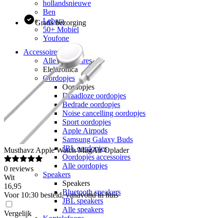
hollandsnieuwe
Ben
Lebara
Gratis bezorging
50+ Mobiel
Youfone
Accessoires
Alle accessoires
Elektronica
Oordopjes
Oordopjes
Draadloze oordopjes
Bedrade oordopjes
Noise cancelling oordopjes
Sport oordopjes
Apple Airpods
Samsung Galaxy Buds
JBL oordopjes
Musthavz
Apple Watch MagAir Oplader
Oordopjes accessoires
Alle oordopjes
0
reviews
Speakers
Wit
Speakers
16
,
95
Bluetooth speakers
Voor 10:30 besteld, vanavond in huis
JBL speakers
Alle speakers
Vergelijk