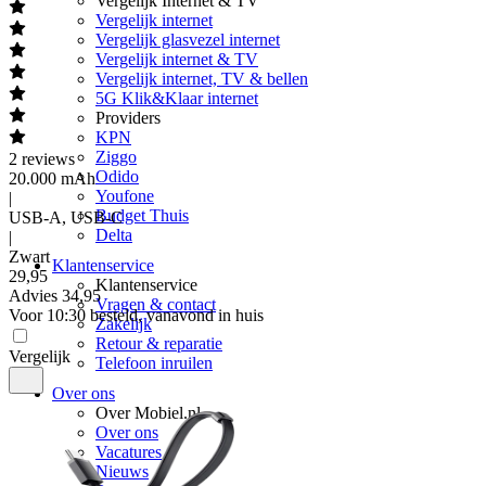
Vergelijk Internet & TV
Vergelijk internet
Vergelijk glasvezel internet
Vergelijk internet & TV
Vergelijk internet, TV & bellen
5G Klik&Klaar internet
Providers
KPN
Ziggo
2
reviews
Odido
20.000 mAh
Youfone
|
Budget Thuis
USB-A, USB-C
Delta
|
Zwart
Klantenservice
29
,
95
Klantenservice
Advies
34,95
Vragen & contact
Voor 10:30 besteld, vanavond in huis
Zakelijk
Retour & reparatie
Vergelijk
Telefoon inruilen
Over ons
Over Mobiel.nl
Over ons
Vacatures
Nieuws