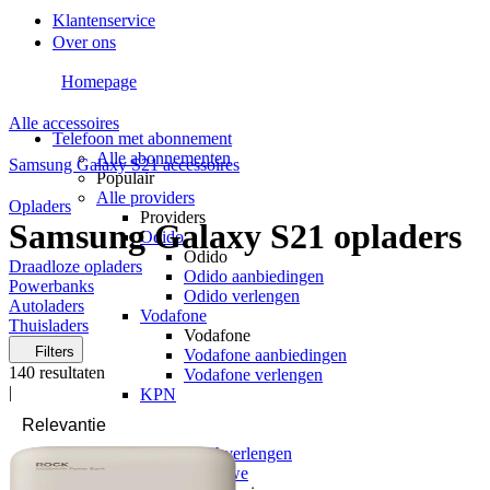
Klantenservice
Over ons
Homepage
Alle accessoires
Telefoon met abonnement
Alle abonnementen
Samsung Galaxy S21 accessoires
Populair
Alle providers
Opladers
Providers
Samsung Galaxy S21 opladers
Odido
Odido
Draadloze opladers
Odido aanbiedingen
Powerbanks
Odido verlengen
Autoladers
Vodafone
Thuisladers
Vodafone
Filters
Vodafone aanbiedingen
140
resultaten
Vodafone verlengen
|
KPN
KPN
KPN aanbiedingen
KPN verlengen
hollandsnieuwe