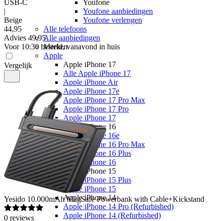
USB-C
Youfone
|
Youfone aanbiedingen
Beige
Youfone verlengen
44
,
95
Alle telefoons
Advies
49,95
Alle aanbiedingen
Voor 10:30 besteld, vanavond in huis
Merken
Apple
Apple iPhone 17
Vergelijk
Alle Apple iPhone 17
Apple iPhone Air
Apple iPhone 17e
Apple iPhone 17 Pro Max
Apple iPhone 17 Pro
Apple iPhone 17
Apple iPhone 16
Apple iPhone 16e
Apple iPhone 16 Pro Max
Apple iPhone 16 Plus
Apple iPhone 16
Apple iPhone 15
Apple iPhone 15 Plus
Apple iPhone 15
Apple iPhone 14
Yesido
10.000mAh MagSafe Powerbank with Cable+Kickstand
Apple iPhone 14 Pro (Refurbished)
Apple iPhone 14 (Refurbished)
0
reviews