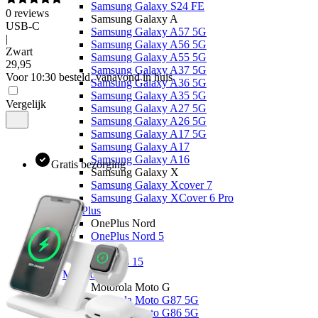
Samsung Galaxy S24 FE
0
reviews
Samsung Galaxy A
USB-C
Samsung Galaxy A57 5G
|
Samsung Galaxy A56 5G
Zwart
Samsung Galaxy A55 5G
29
,
95
Samsung Galaxy A37 5G
Voor 10:30 besteld, vanavond in huis
Samsung Galaxy A36 5G
Samsung Galaxy A35 5G
Vergelijk
Samsung Galaxy A27 5G
Samsung Galaxy A26 5G
Samsung Galaxy A17 5G
Samsung Galaxy A17
Samsung Galaxy A16
Gratis bezorging
Samsung Galaxy X
Samsung Galaxy Xcover 7
Samsung Galaxy XCover 6 Pro
OnePlus
OnePlus Nord
OnePlus Nord 5
Overige
OnePlus 15
Motorola
Motorola Moto G
Motorola Moto G87 5G
Motorola Moto G86 5G