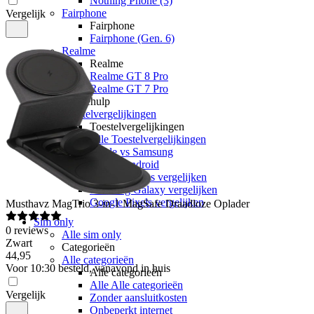
Nothing Phone (3)
Fairphone
Vergelijk
Fairphone
Fairphone (Gen. 6)
Realme
Realme
Realme GT 8 Pro
Realme GT 7 Pro
Keuzehulp
Toestelvergelijkingen
Toestelvergelijkingen
Alle Toestelvergelijkingen
Apple vs Samsung
iOS vs Android
Apple iPhones vergelijken
Samsung Galaxy vergelijken
Google Pixels vergelijken
Musthavz
MagTrio 3-in-1 MagSafe Draadloze Oplader
Sim only
0
reviews
Alle sim only
Zwart
Categorieën
44
,
95
Alle categorieën
Voor 10:30 besteld, vanavond in huis
Alle categorieën
Alle Alle categorieën
Vergelijk
Zonder aansluitkosten
Onbeperkt internet