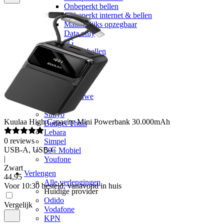
Onbeperkt bellen
Onbeperkt internet & bellen
Maandelijks opzegbaar
Data only
5G
Alleen bellen
Providers
Odido
Vodafone
KPN
hollandsnieuwe
Ben
Simyo
Kuulaa
High Capacity Mini Powerbank 30.000mAh
Budget Thuis
Lebara
0
reviews
Simpel
USB-A, USB-C
50+ Mobiel
|
Youfone
Zwart
Verlengen
44
,
95
Alle verlengingen
Voor 10:30 besteld, vanavond in huis
Huidige provider
Odido
Vergelijk
Vodafone
KPN