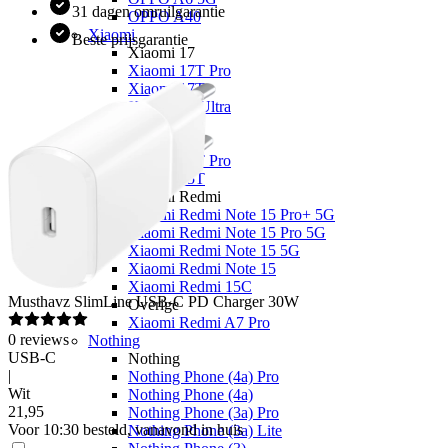
31 dagen omruilgarantie
OPPO A40
Xiaomi
Beste prijsgarantie
Xiaomi 17
Xiaomi 17T Pro
Xiaomi 17T
Xiaomi 17 Ultra
Xiaomi 17
Xiaomi 15
Xiaomi 15T Pro
Xiaomi 15T
Xiaomi Redmi
Xiaomi Redmi Note 15 Pro+ 5G
Xiaomi Redmi Note 15 Pro 5G
Xiaomi Redmi Note 15 5G
Xiaomi Redmi Note 15
Xiaomi Redmi 15C
Musthavz
SlimLine USB-C PD Charger 30W
Overige
Xiaomi Redmi A7 Pro
0
reviews
Nothing
USB-C
Nothing
|
Nothing Phone (4a) Pro
Wit
Nothing Phone (4a)
21
,
95
Nothing Phone (3a) Pro
Voor 10:30 besteld, vanavond in huis
Nothing Phone (3a) Lite