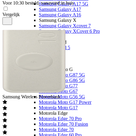
Voor 10:30 besteld, vanavond in huis
Samsung Galaxy A17 5G
Samsung Galaxy A17
Vergelijk
Samsung Galaxy A16
Samsung Galaxy X
Samsung Galaxy Xcover 7
Samsung Galaxy XCover 6 Pro
OnePlus
OnePlus Nord
OnePlus Nord 5
Overige
OnePlus 15
Motorola
Motorola Moto G
Motorola Moto G87 5G
Motorola Moto G86 5G
Motorola Moto G77
Motorola Moto G67
Samsung
Wireless Powerbank
Motorola Moto G56 5G
Motorola Moto G17 Power
Motorola Moto G17
Motorola Edge
Motorola Edge 70 Pro
Motorola Edge 70 Fusion
Motorola Edge 70
Motorola Edge 60 Pro