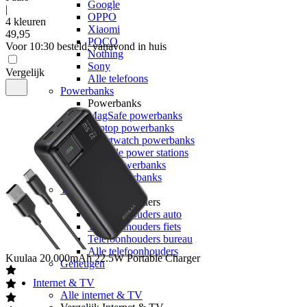
Google
|
OPPO
4 kleuren
Xiaomi
49
,
95
POCO
Voor 10:30 besteld, vanavond in huis
Nothing
Sony
Vergelijk
Alle telefoons
Powerbanks
Powerbanks
MagSafe powerbanks
Laptop powerbanks
Smartwatch powerbanks
Portable power stations
Solar powerbanks
Alle powerbanks
Telefoonhouders
Telefoonhouders
Telefoonhouders auto
Telefoonhouders fiets
Telefoonhouders bureau
Alle telefoonhouders
Kuulaa
20.000mAh 22.5W Portable Charger
Geheugen
Internet & TV
Alle internet & TV