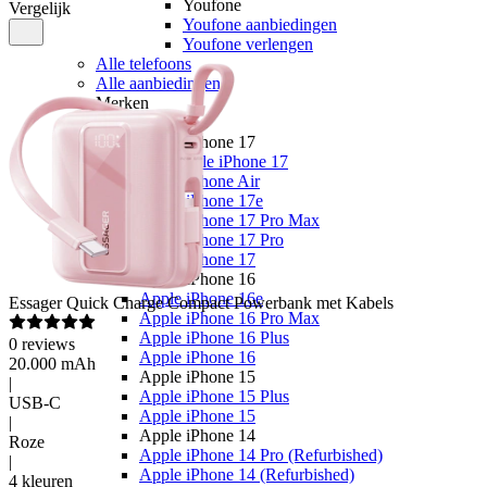
Youfone
Vergelijk
Youfone aanbiedingen
Youfone verlengen
Alle telefoons
Alle aanbiedingen
Merken
Apple
Apple iPhone 17
Alle Apple iPhone 17
Apple iPhone Air
Apple iPhone 17e
Apple iPhone 17 Pro Max
Apple iPhone 17 Pro
Apple iPhone 17
Apple iPhone 16
Apple iPhone 16e
Essager
Quick Charge Compact Powerbank met Kabels
Apple iPhone 16 Pro Max
Apple iPhone 16 Plus
0
reviews
Apple iPhone 16
20.000 mAh
Apple iPhone 15
|
Apple iPhone 15 Plus
USB-C
Apple iPhone 15
|
Apple iPhone 14
Roze
Apple iPhone 14 Pro (Refurbished)
|
Apple iPhone 14 (Refurbished)
4 kleuren