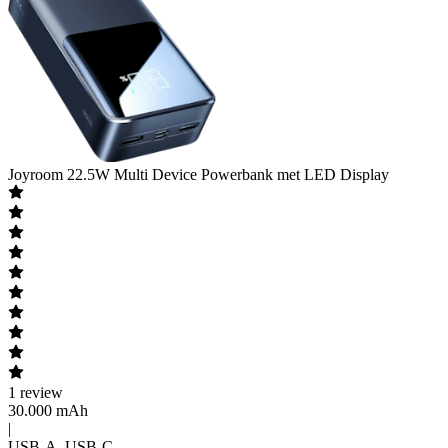
Joyroom
22.5W Multi Device Powerbank met LED Display
1
review
30.000 mAh
|
USB-A, USB-C