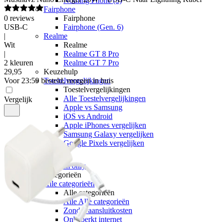
Nothing Phone (3)
Fairphone
0
reviews
Fairphone
USB-C
Fairphone (Gen. 6)
|
Realme
Wit
Realme
|
Realme GT 8 Pro
2 kleuren
Realme GT 7 Pro
29
,
95
Keuzehulp
Voor 23:59 besteld, morgen in huis
Toestelvergelijkingen
Toestelvergelijkingen
Alle Toestelvergelijkingen
Vergelijk
Apple vs Samsung
iOS vs Android
Apple iPhones vergelijken
Samsung Galaxy vergelijken
Google Pixels vergelijken
Sim only
Alle sim only
Categorieën
Alle categorieën
Alle categorieën
Alle Alle categorieën
Zonder aansluitkosten
Onbeperkt internet