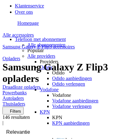
Klantenservice
Over ons
Homepage
Alle accessoires
Telefoon met abonnement
Alle abonnementen
Samsung Galaxy Z Flip3 accessoires
Populair
Alle providers
Opladers
Providers
Samsung Galaxy Z Flip3
Odido
Odido
opladers
Odido aanbiedingen
Odido verlengen
Draadloze opladers
Vodafone
Powerbanks
Vodafone
Autoladers
Vodafone aanbiedingen
Thuisladers
Vodafone verlengen
Filters
KPN
146
resultaten
KPN
|
KPN aanbiedingen
KPN verlengen
hollandsnieuwe