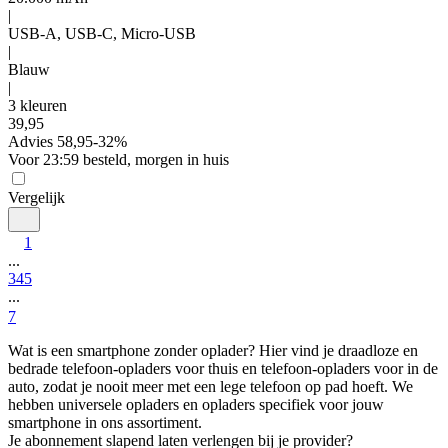
|
USB-A, USB-C, Micro-USB
|
Blauw
|
3 kleuren
39
,
95
Advies
58,95
-
32
%
Voor 23:59 besteld, morgen in huis
Vergelijk
1
...
3
4
5
...
7
Wat is een smartphone zonder oplader? Hier vind je draadloze en 
bedrade telefoon-opladers voor thuis en telefoon-opladers voor in de 
auto, zodat je nooit meer met een lege telefoon op pad hoeft. We 
hebben universele opladers en opladers specifiek voor jouw 
smartphone in ons assortiment.
Je abonnement slapend laten verlengen bij je provider?