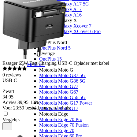
Samsung Galaxy A17 5G
Samsung Galaxy A17
Samsung Galaxy A16
Samsung Galaxy X
Samsung Galaxy Xcover 7
Samsung Galaxy XCover 6 Pro
OnePlus
OnePlus Nord
OnePlus Nord 5
Overige
OnePlus 15
Essager
65W Fast Charging USB-C Oplader met kabel
Motorola
Motorola Moto G
0
reviews
Motorola Moto G87 5G
USB-C
Motorola Moto G86 5G
|
Motorola Moto G77
Zwart
Motorola Moto G67
34
,
95
Motorola Moto G56 5G
Advies
39,95
-
12
%
Motorola Moto G17 Power
Voor 23:59 besteld, morgen in huis
Motorola Moto G17
Motorola Edge
Vergelijk
Motorola Edge 70 Pro
Motorola Edge 70 Fusion
Motorola Edge 70
Motorola Edge 60 Pro