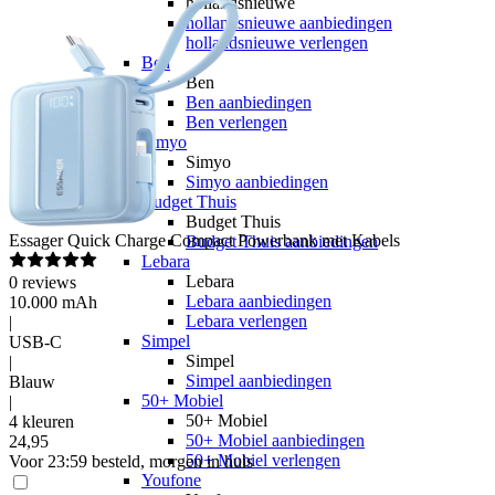
hollandsnieuwe
hollandsnieuwe aanbiedingen
hollandsnieuwe verlengen
Ben
Ben
Ben aanbiedingen
Ben verlengen
Simyo
Simyo
Simyo aanbiedingen
Budget Thuis
Budget Thuis
Essager
Quick Charge Compact Powerbank met Kabels
Budget Thuis aanbiedingen
Lebara
Lebara
0
reviews
Lebara aanbiedingen
10.000 mAh
Lebara verlengen
|
Simpel
USB-C
Simpel
|
Simpel aanbiedingen
Blauw
50+ Mobiel
|
50+ Mobiel
4 kleuren
50+ Mobiel aanbiedingen
24
,
95
50+ Mobiel verlengen
Voor 23:59 besteld, morgen in huis
Youfone