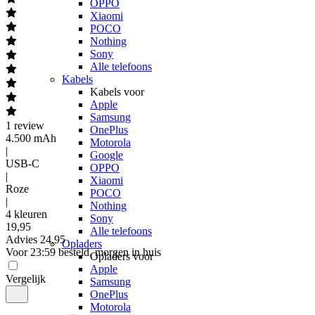
OPPO
Xiaomi
POCO
Nothing
Sony
Alle telefoons
Kabels
Kabels voor
Apple
Samsung
1
review
OnePlus
4.500 mAh
Motorola
|
Google
USB-C
OPPO
|
Xiaomi
Roze
POCO
|
Nothing
4 kleuren
Sony
19
,
95
Alle telefoons
Advies
24,95
Opladers
Voor 23:59 besteld, morgen in huis
Opladers voor
Apple
Vergelijk
Samsung
OnePlus
Motorola