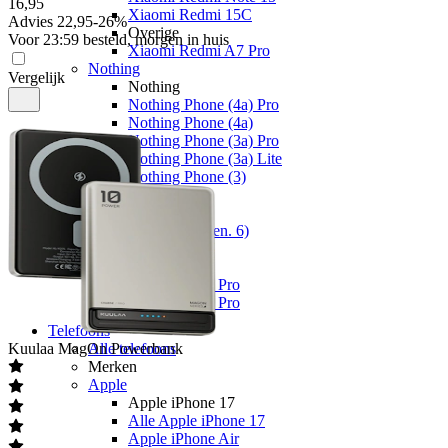
16
,
95
Xiaomi Redmi 15C
Advies
22,95
-
26
%
Overige
Voor 23:59 besteld, morgen in huis
Xiaomi Redmi A7 Pro
Nothing
Vergelijk
Nothing
Nothing Phone (4a) Pro
Nothing Phone (4a)
Nothing Phone (3a) Pro
Nothing Phone (3a) Lite
Nothing Phone (3)
Fairphone
Fairphone
Fairphone (Gen. 6)
Realme
Realme
Realme GT 8 Pro
Realme GT 7 Pro
Telefoons
Kuulaa
MagOn Powerbank
Alle telefoons
Merken
Apple
Apple iPhone 17
Alle Apple iPhone 17
Apple iPhone Air