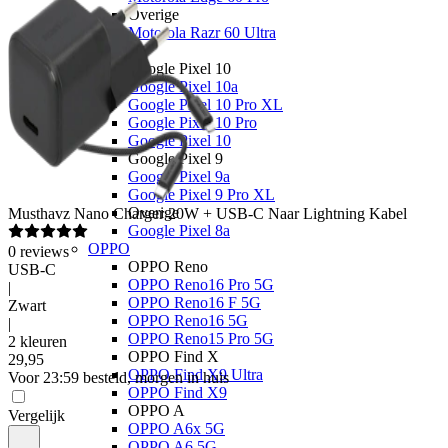
Overige
Motorola Razr 60 Ultra
Google
Google Pixel 10
Google Pixel 10a
Google Pixel 10 Pro XL
Google Pixel 10 Pro
Google Pixel 10
Google Pixel 9
Google Pixel 9a
Google Pixel 9 Pro XL
Overige
Musthavz
Nano Charger 20W + USB-C Naar Lightning Kabel
Google Pixel 8a
OPPO
0
reviews
OPPO Reno
USB-C
OPPO Reno16 Pro 5G
|
OPPO Reno16 F 5G
Zwart
OPPO Reno16 5G
|
OPPO Reno15 Pro 5G
2 kleuren
OPPO Find X
29
,
95
OPPO Find X9 Ultra
Voor 23:59 besteld, morgen in huis
OPPO Find X9
OPPO A
Vergelijk
OPPO A6x 5G
OPPO A6 5G