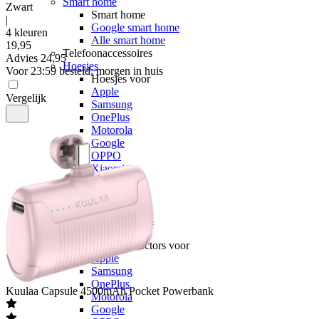
Smart home
Zwart
Smart home
|
Google smart home
4 kleuren
Alle smart home
19
,
95
Telefoonaccessoires
Advies
24,95
Hoesjes
Voor 23:59 besteld, morgen in huis
Hoesjes voor
Apple
Vergelijk
Samsung
OnePlus
Motorola
Google
OPPO
Xiaomi
POCO
Nothing
Sony
Alle telefoons
Screenprotectors
Screenprotectors voor
Apple
Samsung
OnePlus
Kuulaa
Capsule 4500mAh Pocket Powerbank
Motorola
Google