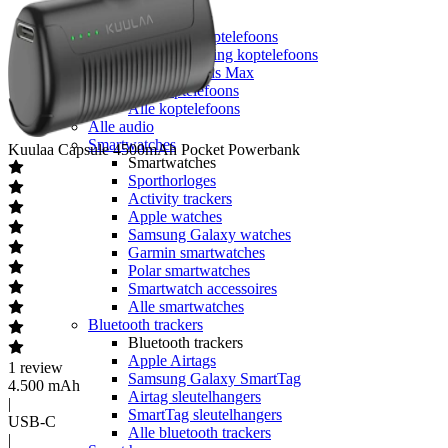
Koptelefoons
Koptelefoons
Draadloze koptelefoons
Noise cancelling koptelefoons
Apple Airpods Max
JBL koptelefoons
Alle koptelefoons
Alle audio
Smartwatches
Kuulaa
Capsule 4500mAh Pocket Powerbank
Smartwatches
Sporthorloges
Activity trackers
Apple watches
Samsung Galaxy watches
Garmin smartwatches
Polar smartwatches
Smartwatch accessoires
Alle smartwatches
Bluetooth trackers
Bluetooth trackers
Apple Airtags
1
review
Samsung Galaxy SmartTag
4.500 mAh
Airtag sleutelhangers
|
SmartTag sleutelhangers
USB-C
Alle bluetooth trackers
|