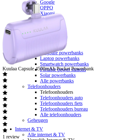
Google
OPPO
Xiaomi
POCO
Nothing
Sony
Alle telefoons
Powerbanks
Powerbanks
MagSafe powerbanks
Laptop powerbanks
Smartwatch powerbanks
Kuulaa
Capsule 4500mAh Pocket Powerbank
Portable power stations
Solar powerbanks
Alle powerbanks
Telefoonhouders
Telefoonhouders
Telefoonhouders auto
Telefoonhouders fiets
Telefoonhouders bureau
Alle telefoonhouders
Geheugen
Internet & TV
Alle internet & TV
1
review