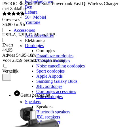
hollandsnieuwe
PSOOO
36.800mAh Solar Powerbank Fast Qi Wireless Charger
Ben
met Zaklamp
Lebara
50+ Mobiel
0
reviews
Youfone
36.800 mAh
|
Accessoires
USB-A, USB-C, Micro-USB
Alle accessoires
|
Elektronica
Zwart
Oordopjes
44
,
95
Oordopjes
Advies
54,95
-
18
%
Draadloze oordopjes
Voor 23:59 besteld, morgen in huis
Bedrade oordopjes
Noise cancelling oordopjes
Vergelijk
Sport oordopjes
Apple Airpods
Samsung Galaxy Buds
JBL oordopjes
Oordopjes accessoires
Gratis bezorging
Alle oordopjes
Speakers
Speakers
Bluetooth speakers
JBL speakers
Alle speakers