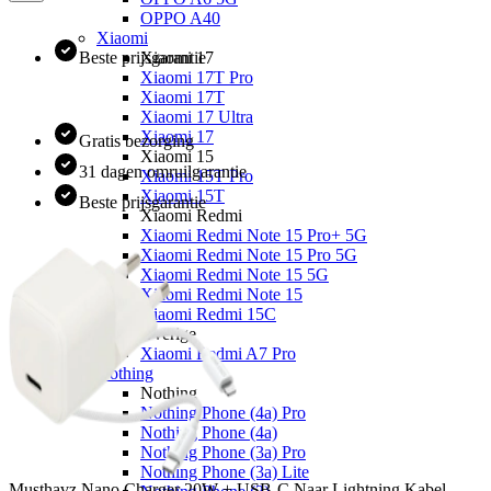
OPPO A40
Xiaomi
Beste prijsgarantie
Xiaomi 17
Xiaomi 17T Pro
Xiaomi 17T
Xiaomi 17 Ultra
Xiaomi 17
Gratis bezorging
Xiaomi 15
31 dagen omruilgarantie
Xiaomi 15T Pro
Xiaomi 15T
Beste prijsgarantie
Xiaomi Redmi
Xiaomi Redmi Note 15 Pro+ 5G
Xiaomi Redmi Note 15 Pro 5G
Xiaomi Redmi Note 15 5G
Xiaomi Redmi Note 15
Xiaomi Redmi 15C
Overige
Xiaomi Redmi A7 Pro
Nothing
Nothing
Nothing Phone (4a) Pro
Nothing Phone (4a)
Nothing Phone (3a) Pro
Nothing Phone (3a) Lite
Musthavz
Nano Charger 20W + USB-C Naar Lightning Kabel