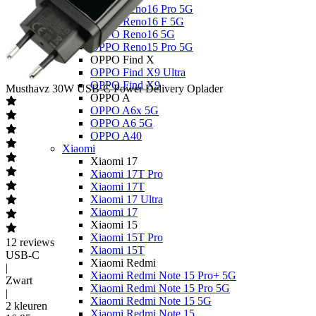
OPPO Reno16 Pro 5G
OPPO Reno16 F 5G
OPPO Reno16 5G
OPPO Reno15 Pro 5G
OPPO Find X
OPPO Find X9 Ultra
OPPO Find X9
Musthavz
30W USB-C Power Delivery Oplader
OPPO A
OPPO A6x 5G
OPPO A6 5G
OPPO A40
Xiaomi
Xiaomi 17
Xiaomi 17T Pro
Xiaomi 17T
Xiaomi 17 Ultra
Xiaomi 17
Xiaomi 15
Xiaomi 15T Pro
12
reviews
Xiaomi 15T
USB-C
Xiaomi Redmi
|
Xiaomi Redmi Note 15 Pro+ 5G
Zwart
Xiaomi Redmi Note 15 Pro 5G
|
Xiaomi Redmi Note 15 5G
2 kleuren
Xiaomi Redmi Note 15