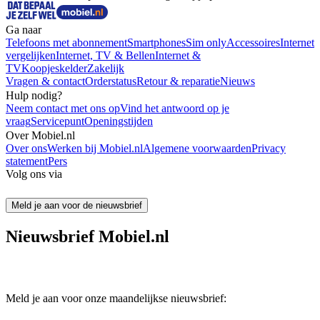
Ga naar
Telefoons met abonnement
Smartphones
Sim only
Accessoires
Internet
vergelijken
Internet, TV & Bellen
Internet &
TV
Koopjeskelder
Zakelijk
Vragen & contact
Orderstatus
Retour & reparatie
Nieuws
Hulp nodig?
Neem contact met ons op
Vind het antwoord op je
vraag
Servicepunt
Openingstijden
Over Mobiel.nl
Over ons
Werken bij Mobiel.nl
Algemene voorwaarden
Privacy
statement
Pers
Volg ons via
Meld je aan voor de nieuwsbrief
Nieuwsbrief Mobiel.nl
Meld je aan voor onze maandelijkse nieuwsbrief: