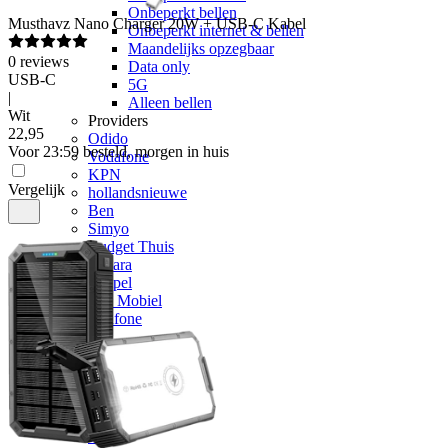
Onbeperkt bellen
Musthavz
Nano Charger 20W + USB-C Kabel
Onbeperkt internet & bellen
Maandelijks opzegbaar
0
reviews
Data only
USB-C
5G
|
Alleen bellen
Wit
Providers
22
,
95
Odido
Voor 23:59 besteld, morgen in huis
Vodafone
KPN
Vergelijk
hollandsnieuwe
Ben
Simyo
Budget Thuis
Lebara
Simpel
50+ Mobiel
Youfone
Verlengen
Alle verlengingen
Huidige provider
Odido
Vodafone
KPN