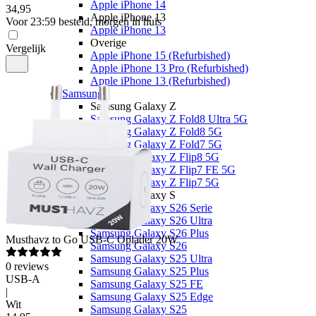
Apple iPhone 14
34
,
95
Apple iPhone 13
Voor 23:59 besteld, morgen in huis
Apple iPhone 13
Overige
Vergelijk
Apple iPhone 15 (Refurbished)
Apple iPhone 13 Pro (Refurbished)
Apple iPhone 13 (Refurbished)
Samsung
Samsung Galaxy Z
Samsung Galaxy Z Fold8 Ultra 5G
Samsung Galaxy Z Fold8 5G
Samsung Galaxy Z Fold7 5G
Samsung Galaxy Z Flip8 5G
Samsung Galaxy Z Flip7 FE 5G
Samsung Galaxy Z Flip7 5G
Samsung Galaxy S
Samsung Galaxy S26 Serie
Samsung Galaxy S26 Ultra
Samsung Galaxy S26 Plus
Musthavz
to Go USB-C Oplader 20W
Samsung Galaxy S26
Samsung Galaxy S25 Ultra
0
reviews
Samsung Galaxy S25 Plus
USB-A
Samsung Galaxy S25 FE
|
Samsung Galaxy S25 Edge
Wit
Samsung Galaxy S25