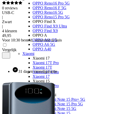
OPPO Reno16 Pro 5G
OPPO Reno16 F 5G
0
reviews
OPPO Reno16 5G
USB-C
OPPO Reno15 Pro 5G
|
OPPO Find X
Zwart
OPPO Find X9 Ultra
|
OPPO Find X9
4 kleuren
OPPO A
49
,
95
OPPO A6x 5G
Voor 10:30 besteld, vanavond in huis
OPPO A6 5G
OPPO A40
Vergelijk
Xiaomi
Xiaomi 17
Xiaomi 17T Pro
Xiaomi 17T
31 dagen omruilgarantie
Xiaomi 17 Ultra
Xiaomi 17
Xiaomi 15
Xiaomi 15T Pro
Xiaomi 15T
Xiaomi Redmi
Xiaomi Redmi Note 15 Pro+ 5G
Xiaomi Redmi Note 15 Pro 5G
Xiaomi Redmi Note 15 5G
Xiaomi Redmi Note 15