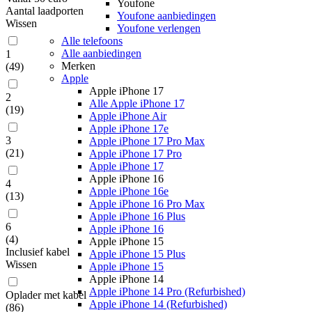
Youfone
Aantal laadporten
Youfone aanbiedingen
Wissen
Youfone verlengen
Alle telefoons
Alle aanbiedingen
1
Merken
(
49
)
Apple
Apple iPhone 17
2
Alle Apple iPhone 17
(
19
)
Apple iPhone Air
Apple iPhone 17e
3
Apple iPhone 17 Pro Max
(
21
)
Apple iPhone 17 Pro
Apple iPhone 17
Apple iPhone 16
4
Apple iPhone 16e
(
13
)
Apple iPhone 16 Pro Max
Apple iPhone 16 Plus
6
Apple iPhone 16
(
4
)
Apple iPhone 15
Inclusief kabel
Apple iPhone 15 Plus
Wissen
Apple iPhone 15
Apple iPhone 14
Apple iPhone 14 Pro (Refurbished)
Oplader met kabel
Apple iPhone 14 (Refurbished)
(
86
)