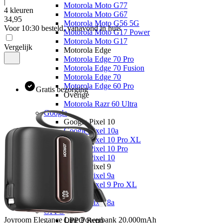
|
Motorola Moto G77
4 kleuren
Motorola Moto G67
34
,
95
Motorola Moto G56 5G
Voor 10:30 besteld, vanavond in huis
Motorola Moto G17 Power
Motorola Moto G17
Vergelijk
Motorola Edge
Motorola Edge 70 Pro
Motorola Edge 70 Fusion
Motorola Edge 70
Motorola Edge 60 Pro
Gratis bezorging
Overige
Motorola Razr 60 Ultra
Google
Google Pixel 10
Google Pixel 10a
Google Pixel 10 Pro XL
Google Pixel 10 Pro
Google Pixel 10
Google Pixel 9
Google Pixel 9a
Google Pixel 9 Pro XL
Overige
Google Pixel 8a
OPPO
Joyroom
Elegance Line Powerbank 20.000mAh
OPPO Reno