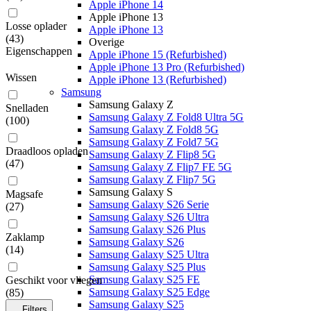
Apple iPhone 14
Apple iPhone 13
Losse oplader
Apple iPhone 13
(
43
)
Overige
Eigenschappen
Apple iPhone 15 (Refurbished)
Apple iPhone 13 Pro (Refurbished)
Wissen
Apple iPhone 13 (Refurbished)
Samsung
Samsung Galaxy Z
Snelladen
Samsung Galaxy Z Fold8 Ultra 5G
(
100
)
Samsung Galaxy Z Fold8 5G
Samsung Galaxy Z Fold7 5G
Draadloos opladen
Samsung Galaxy Z Flip8 5G
(
47
)
Samsung Galaxy Z Flip7 FE 5G
Samsung Galaxy Z Flip7 5G
Samsung Galaxy S
Magsafe
Samsung Galaxy S26 Serie
(
27
)
Samsung Galaxy S26 Ultra
Samsung Galaxy S26 Plus
Zaklamp
Samsung Galaxy S26
(
14
)
Samsung Galaxy S25 Ultra
Samsung Galaxy S25 Plus
Samsung Galaxy S25 FE
Geschikt voor vliegen
Samsung Galaxy S25 Edge
(
85
)
Samsung Galaxy S25
Filters