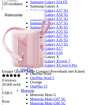
Samsung Galaxy S24 FE
129
resultaten
Samsung Galaxy A
|
Samsung Galaxy A57 5G
Samsung Galaxy A56 5G
Samsung Galaxy A55 5G
Samsung Galaxy A37 5G
Samsung Galaxy A36 5G
Samsung Galaxy A35 5G
Samsung Galaxy A27 5G
Samsung Galaxy A26 5G
Samsung Galaxy A17 5G
Samsung Galaxy A17
Samsung Galaxy A16
Samsung Galaxy X
Samsung Galaxy Xcover 7
Samsung Galaxy XCover 6 Pro
OnePlus
Essager
Quick Charge Compact Powerbank met Kabels
OnePlus Nord
OnePlus Nord 5
0
reviews
Overige
20.000 mAh
OnePlus 15
|
Motorola
USB-C
Motorola Moto G
|
Motorola Moto G87 5G
Roze
Motorola Moto G86 5G