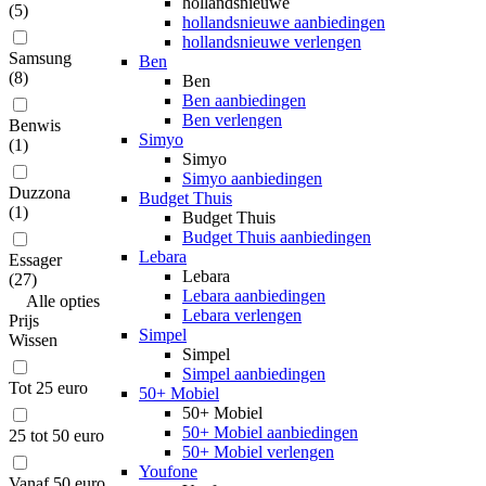
hollandsnieuwe
(
5
)
hollandsnieuwe aanbiedingen
hollandsnieuwe verlengen
Samsung
Ben
(
8
)
Ben
Ben aanbiedingen
Ben verlengen
Benwis
Simyo
(
1
)
Simyo
Simyo aanbiedingen
Duzzona
Budget Thuis
(
1
)
Budget Thuis
Budget Thuis aanbiedingen
Lebara
Essager
Lebara
(
27
)
Lebara aanbiedingen
Alle
opties
Lebara verlengen
Prijs
Simpel
Wissen
Simpel
Simpel aanbiedingen
Tot 25 euro
50+ Mobiel
50+ Mobiel
50+ Mobiel aanbiedingen
25 tot 50 euro
50+ Mobiel verlengen
Youfone
Vanaf 50 euro