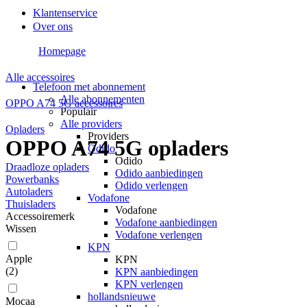
Klantenservice
Over ons
Homepage
Alle accessoires
Telefoon met abonnement
Alle abonnementen
OPPO A74 5G accessoires
Populair
Alle providers
Opladers
Providers
OPPO A74 5G opladers
Odido
Odido
Draadloze opladers
Odido aanbiedingen
Powerbanks
Odido verlengen
Autoladers
Vodafone
Thuisladers
Vodafone
Accessoiremerk
Vodafone aanbiedingen
Wissen
Vodafone verlengen
KPN
Apple
KPN
(
2
)
KPN aanbiedingen
KPN verlengen
hollandsnieuwe
Mocaa