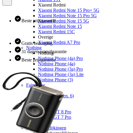
Xiaomi Redmi
Xiaomi Redmi Note 15 Pro+ 5G
Xiaomi Redmi Note 15 Pro 5G
Beste prijsgarantie
Xiaomi Redmi Note 15 5G
Xiaomi Redmi Note 15
Xiaomi Redmi 15C
Overige
Xiaomi Redmi A7 Pro
Gratis bezorging
Nothing
31 dagen omruilgarantie
Nothing
Nothing Phone (4a) Pro
Beste prijsgarantie
Nothing Phone (4a)
Nothing Phone (3a) Pro
Nothing Phone (3a) Lite
Nothing Phone (3)
Fairphone
Fairphone
Fairphone (Gen. 6)
Realme
Realme
Realme GT 8 Pro
Realme GT 7 Pro
Keuzehulp
Toestelvergelijkingen