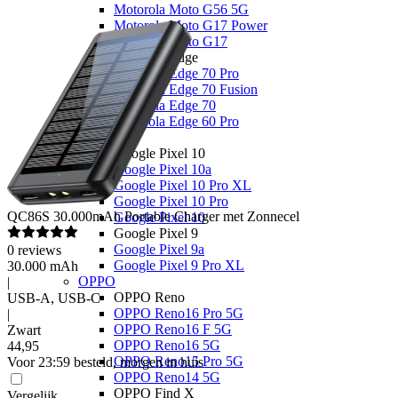
Motorola Moto G56 5G
Motorola Moto G17 Power
Motorola Moto G17
Motorola Edge
Motorola Edge 70 Pro
Motorola Edge 70 Fusion
Motorola Edge 70
Motorola Edge 60 Pro
Google
Google Pixel 10
Google Pixel 10a
Google Pixel 10 Pro XL
Google Pixel 10 Pro
QC86S
30.000mAh Portable Charger met Zonnecel
Google Pixel 10
Google Pixel 9
Google Pixel 9a
0
reviews
Google Pixel 9 Pro XL
30.000 mAh
OPPO
|
OPPO Reno
USB-A, USB-C
OPPO Reno16 Pro 5G
|
OPPO Reno16 F 5G
Zwart
OPPO Reno16 5G
44
,
95
OPPO Reno15 Pro 5G
Voor 23:59 besteld, morgen in huis
OPPO Reno14 5G
OPPO Find X
Vergelijk