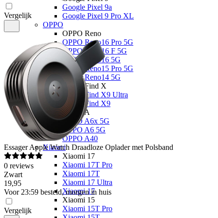
Google Pixel 9a
Vergelijk
Google Pixel 9 Pro XL
OPPO
OPPO Reno
OPPO Reno16 Pro 5G
OPPO Reno16 F 5G
OPPO Reno16 5G
OPPO Reno15 Pro 5G
OPPO Reno14 5G
OPPO Find X
OPPO Find X9 Ultra
OPPO Find X9
OPPO A
OPPO A6x 5G
OPPO A6 5G
OPPO A40
Essager
Apple Watch Draadloze Oplader met Polsband
Xiaomi
Xiaomi 17
Xiaomi 17T Pro
0
reviews
Xiaomi 17T
Zwart
Xiaomi 17 Ultra
19
,
95
Xiaomi 17
Voor 23:59 besteld, morgen in huis
Xiaomi 15
Xiaomi 15T Pro
Vergelijk
Xiaomi 15T