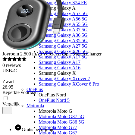
Samsung Galaxy S24 FE
Samsung Galaxy A
Samsung Galaxy A57 5G
Samsung Galaxy A56 5G
Samsung Galaxy A55 5G
Samsung Galaxy A37 5G
Samsung Galaxy A36 5G
Samsung Galaxy A35 5G
Samsung Galaxy A27 5G
Samsung Galaxy A26 5G
Joyroom
2.500 mAh Wireless Apple Watch Charger
Samsung Galaxy A17 5G
Samsung Galaxy A17
0
reviews
Samsung Galaxy A16
USB-C
Samsung Galaxy X
|
Samsung Galaxy Xcover 7
Zwart
Samsung Galaxy XCover 6 Pro
26
,
95
OnePlus
Beperkte voorraad
OnePlus Nord
OnePlus Nord 5
Vergelijk
Motorola
Motorola Moto G
Motorola Moto G87 5G
Motorola Moto G86 5G
Motorola Moto G77
Gratis bezorging
Motorola Moto G67