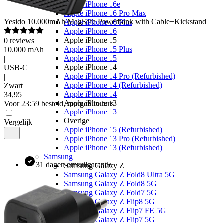
Apple iPhone 16e
Apple iPhone 16 Pro Max
Yesido
10.000mAh MagSafe Powerbank with Cable+Kickstand
Apple iPhone 16 Plus
Apple iPhone 16
Apple iPhone 15
0
reviews
Apple iPhone 15 Plus
10.000 mAh
Apple iPhone 15
|
Apple iPhone 14
USB-C
Apple iPhone 14 Pro (Refurbished)
|
Apple iPhone 14 (Refurbished)
Zwart
Apple iPhone 14
34
,
95
Apple iPhone 13
Voor 23:59 besteld, morgen in huis
Apple iPhone 13
Overige
Vergelijk
Apple iPhone 15 (Refurbished)
Apple iPhone 13 Pro (Refurbished)
Apple iPhone 13 (Refurbished)
Samsung
31 dagen omruilgarantie
Samsung Galaxy Z
Samsung Galaxy Z Fold8 Ultra 5G
Samsung Galaxy Z Fold8 5G
Samsung Galaxy Z Fold7 5G
Samsung Galaxy Z Flip8 5G
Samsung Galaxy Z Flip7 FE 5G
Samsung Galaxy Z Flip7 5G