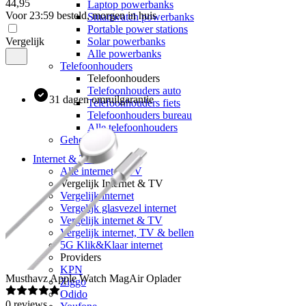
44
,
95
Laptop powerbanks
Voor 23:59 besteld, morgen in huis
Smartwatch powerbanks
Portable power stations
Vergelijk
Solar powerbanks
Alle powerbanks
Telefoonhouders
Telefoonhouders
Telefoonhouders auto
31 dagen omruilgarantie
Telefoonhouders fiets
Telefoonhouders bureau
Alle telefoonhouders
Geheugen
Internet & TV
Alle internet & TV
Vergelijk Internet & TV
Vergelijk internet
Vergelijk glasvezel internet
Vergelijk internet & TV
Vergelijk internet, TV & bellen
5G Klik&Klaar internet
Providers
KPN
Musthavz
Apple Watch MagAir Oplader
Ziggo
Odido
0
reviews