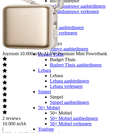
hollandsnieuwe
hollandsnieuwe aanbiedingen
hollandsnieuwe verlengen
Ben
Ben
Ben aanbiedingen
Ben verlengen
Simyo
Simyo
Simyo aanbiedingen
Joyroom
10.000mAh 22.5W Premium Mini Powerbank
Budget Thuis
Budget Thuis
Budget Thuis aanbiedingen
Lebara
Lebara
Lebara aanbiedingen
Lebara verlengen
Simpel
Simpel
Simpel aanbiedingen
50+ Mobiel
50+ Mobiel
2
reviews
50+ Mobiel aanbiedingen
10.000 mAh
50+ Mobiel verlengen
|
Youfone