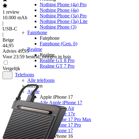
Nothing Phone (4a) Pro
Nothing Phone (4a)
1
review
Nothing Phone (3a) Pro
10.000 mAh
Nothing Phone (3a) Lite
|
Nothing Phone (3)
USB-C
Fairphone
|
Fairphone
Beige
Fairphone (Gen. 6)
44
,
95
Realme
Advies
49,95
Realme
Voor 23:59 besteld, morgen in huis
Realme GT 8 Pro
Realme GT 7 Pro
Vergelijk
Telefoons
Alle telefoons
Merken
Apple
Apple iPhone 17
Alle Apple iPhone 17
Apple iPhone Air
Apple iPhone 17e
Apple iPhone 17 Pro Max
Apple iPhone 17 Pro
Apple iPhone 17
Apple iPhone 16