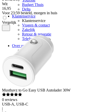
Youfone
Wit
Budget Thuis
16
,
95
Delta
Voor 23:59 besteld, morgen in huis
Klantenservice
Klantenservice
Vergelijk
Vragen & contact
Zakelijk
Retour & reparatie
Telefoon inruilen
Over ons
Over Mobiel.nl
Over ons
Vacatures
Nieuws
Pers
Musthavz
to Go Easy USB Autolader 30W
0
reviews
USB-A, USB-C
|