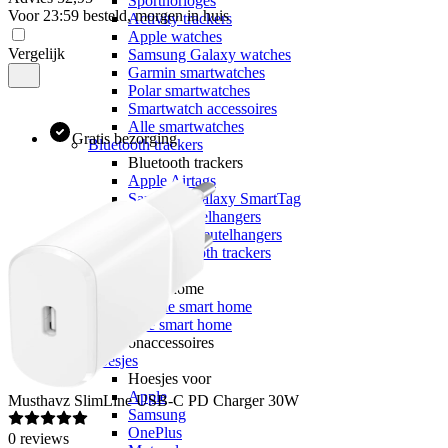
Sporthorloges
Voor 23:59 besteld, morgen in huis
Activity trackers
Apple watches
Vergelijk
Samsung Galaxy watches
Garmin smartwatches
Polar smartwatches
Smartwatch accessoires
Alle smartwatches
Gratis bezorging
Bluetooth trackers
Bluetooth trackers
Apple Airtags
Samsung Galaxy SmartTag
Airtag sleutelhangers
SmartTag sleutelhangers
Alle bluetooth trackers
Smart home
Smart home
Google smart home
Alle smart home
Telefoonaccessoires
Hoesjes
Hoesjes voor
Apple
Musthavz
SlimLine USB-C PD Charger 30W
Samsung
OnePlus
0
reviews