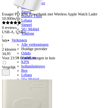
hollandsnieuwe
Ben
Simyo
Essager
PD 30W Powerbank met Wireless Apple Watch Lader
Budget Thuis
10.000mAh
Lebara
Simpel
0
reviews
50+ Mobiel
USB-A, USB-C
Youfone
|
Verlengen
Wit
Alle verlengingen
|
Huidige provider
2 kleuren
Odido
34
,
95
Vodafone
Voor 23:59 besteld, morgen in huis
KPN
hollandsnieuwe
Vergelijk
Ben
Lebara
50+ Mobiel
Youfone
Accessoires
Alle accessoires
Elektronica
Oordopjes
Oordopjes