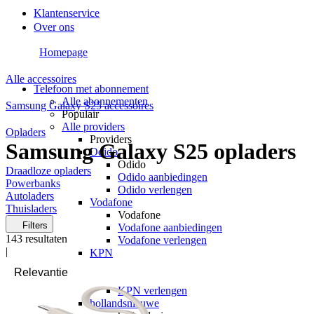
Klantenservice
Over ons
Homepage
Alle accessoires
Telefoon met abonnement
Alle abonnementen
Samsung Galaxy S25 accessoires
Populair
Alle providers
Opladers
Providers
Samsung Galaxy S25 opladers
Odido
Odido
Draadloze opladers
Odido aanbiedingen
Powerbanks
Odido verlengen
Autoladers
Vodafone
Thuisladers
Vodafone
Filters
Vodafone aanbiedingen
143
resultaten
Vodafone verlengen
|
KPN
KPN
KPN aanbiedingen
KPN verlengen
hollandsnieuwe