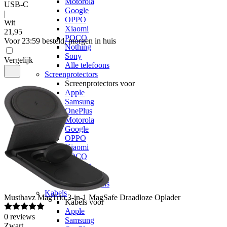
Motorola
USB-C
Google
|
OPPO
Wit
Xiaomi
21
,
95
POCO
Voor 23:59 besteld, morgen in huis
Nothing
Sony
Vergelijk
Alle telefoons
Screenprotectors
Screenprotectors voor
Apple
Samsung
OnePlus
Motorola
Google
OPPO
Xiaomi
POCO
Nothing
Sony
Alle telefoons
Kabels
Musthavz
MagTrio 3-in-1 MagSafe Draadloze Oplader
Kabels voor
Apple
0
reviews
Samsung
Zwart