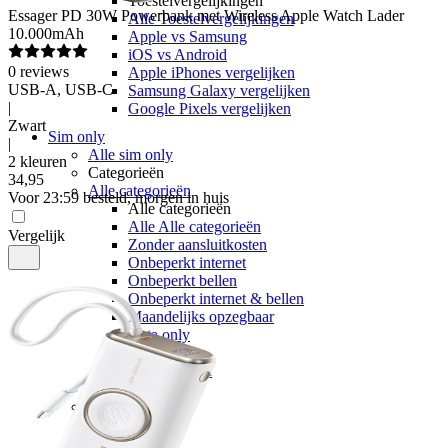
Toestelvergelijkingen
Essager
PD 30W Powerbank met Wireless Apple Watch Lader
Alle Toestelvergelijkingen
10.000mAh
Apple vs Samsung
iOS vs Android
0
reviews
Apple iPhones vergelijken
USB-A, USB-C
Samsung Galaxy vergelijken
|
Google Pixels vergelijken
Zwart
Sim only
|
Alle sim only
2 kleuren
Categorieën
34
,
95
Alle categorieën
Voor 23:59 besteld, morgen in huis
Alle categorieën
Alle Alle categorieën
Vergelijk
Zonder aansluitkosten
Onbeperkt internet
Onbeperkt bellen
Onbeperkt internet & bellen
Maandelijks opzegbaar
Data only
5G
Alleen bellen
Providers
Odido
Vodafone
KPN