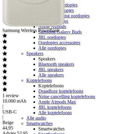
Draadloze oordopjes
Bedrade oordopjes
Noise cancelling oordopjes
Sport oordopjes
Apple Airpods
Samsung
Wireless Powerbank
Samsung Galaxy Buds
JBL oordopjes
Oordopjes accessoires
Alle oordopjes
Speakers
Speakers
Bluetooth speakers
JBL speakers
Alle speakers
Koptelefoons
Koptelefoons
Draadloze koptelefoons
1
review
Noise cancelling koptelefoons
10.000 mAh
Apple Airpods Max
|
JBL koptelefoons
USB-C
Alle koptelefoons
|
Alle audio
Beige
Smartwatches
44
,
95
Smartwatches
Advies
52,95