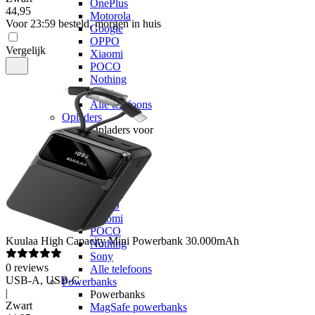
OnePlus
44
,
95
Motorola
Voor 23:59 besteld, morgen in huis
Google
OPPO
Vergelijk
Xiaomi
POCO
Nothing
Sony
Alle telefoons
Opladers
Opladers voor
Apple
Samsung
OnePlus
Motorola
Google
OPPO
Xiaomi
POCO
Kuulaa
High Capacity Mini Powerbank 30.000mAh
Nothing
Sony
0
reviews
Alle telefoons
USB-A, USB-C
Powerbanks
|
Powerbanks
Zwart
MagSafe powerbanks