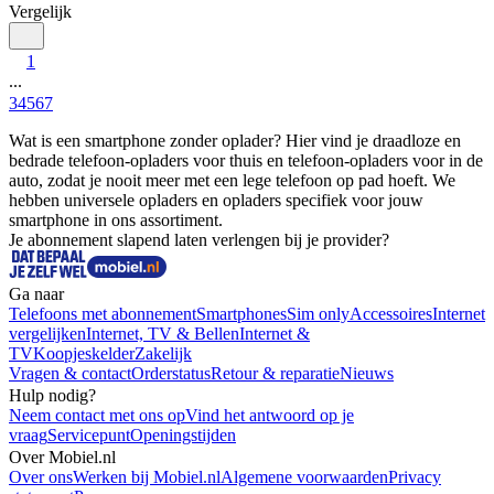
Vergelijk
1
...
3
4
5
6
7
Wat is een smartphone zonder oplader? Hier vind je draadloze en 
bedrade telefoon-opladers voor thuis en telefoon-opladers voor in de 
auto, zodat je nooit meer met een lege telefoon op pad hoeft. We 
hebben universele opladers en opladers specifiek voor jouw 
smartphone in ons assortiment.
Je abonnement slapend laten verlengen bij je provider?
Ga naar
Telefoons met abonnement
Smartphones
Sim only
Accessoires
Internet
vergelijken
Internet, TV & Bellen
Internet &
TV
Koopjeskelder
Zakelijk
Vragen & contact
Orderstatus
Retour & reparatie
Nieuws
Hulp nodig?
Neem contact met ons op
Vind het antwoord op je
vraag
Servicepunt
Openingstijden
Over Mobiel.nl
Over ons
Werken bij Mobiel.nl
Algemene voorwaarden
Privacy