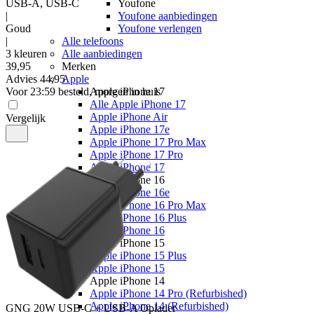
USB-A, USB-C
Youfone
|
Youfone aanbiedingen
Goud
Youfone verlengen
|
Alle telefoons
3 kleuren
Alle aanbiedingen
39
,
95
Merken
Advies
44,95
Apple
Voor 23:59 besteld, morgen in huis
Apple iPhone 17
Alle Apple iPhone 17
Apple iPhone Air
Vergelijk
Apple iPhone 17e
Apple iPhone 17 Pro Max
Apple iPhone 17 Pro
Apple iPhone 17
Apple iPhone 16
Apple iPhone 16e
Apple iPhone 16 Pro Max
Apple iPhone 16 Plus
Apple iPhone 16
Apple iPhone 15
Apple iPhone 15 Plus
Apple iPhone 15
Apple iPhone 14
Apple iPhone 14 Pro (Refurbished)
Apple iPhone 14 (Refurbished)
GNG
20W USB-C + USB-A Oplader