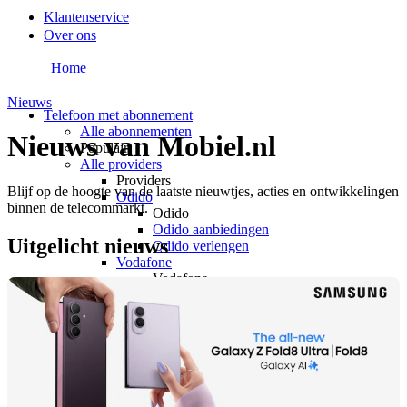
Klantenservice
Over ons
Home
Nieuws
Telefoon met abonnement
Alle abonnementen
Nieuws van Mobiel.nl
Populair
Alle providers
Providers
Blijf op de hoogte van de laatste nieuwtjes, acties en ontwikkelingen
Odido
binnen de telecommarkt.
Odido
Odido aanbiedingen
Uitgelicht nieuws
Odido verlengen
Vodafone
Vodafone
Vodafone aanbiedingen
Vodafone verlengen
KPN
KPN
KPN aanbiedingen
KPN verlengen
hollandsnieuwe