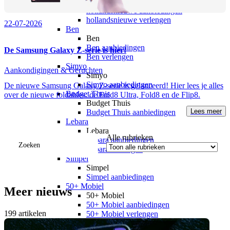
hollandsnieuwe
hollandsnieuwe aanbiedingen
hollandsnieuwe verlengen
22-07-2026
Ben
Ben
Ben aanbiedingen
De Samsung Galaxy Z-serie is hier!
Ben verlengen
Simyo
Aankondigingen & Geruchten
Simyo
Simyo aanbiedingen
De nieuwe Samsung Galaxy Z-serie is gelanceerd! Hier lees je alles
Budget Thuis
over de nieuwe foldables: de Fold8 Ultra, Fold8 en de Flip8.
Budget Thuis
Lees meer
Budget Thuis aanbiedingen
Lebara
Lebara
Alle rubrieken
Lebara aanbiedingen
Zoeken
Lebara verlengen
Simpel
Simpel
Simpel aanbiedingen
50+ Mobiel
Meer nieuws
50+ Mobiel
50+ Mobiel aanbiedingen
199
artikelen
50+ Mobiel verlengen
Youfone