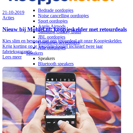
Draadloze oordopjes
Bedrade oordopjes
21-10-2019
Noise cancelling oordopjes
Acties
Sport oordopjes
Apple Airpods
Nieuw bij Mobiel.nl: koopjeskelder met retourdeals
Samsung Galaxy Buds
JBL oordopjes
Kies slim en bespaar met een retourdeal uit onze Koopjeskelder.
Oordopjes accessoires
Krijg korting op je favoriete toestel inclusief twee jaar
Alle oordopjes
fabrieksgarantie.
Speakers
Lees meer
Speakers
Bluetooth speakers
JBL speakers
Alle speakers
Koptelefoons
Koptelefoons
Draadloze koptelefoons
Noise cancelling koptelefoons
Apple Airpods Max
JBL koptelefoons
Alle koptelefoons
Alle audio
Smartwatches
Smartwatches