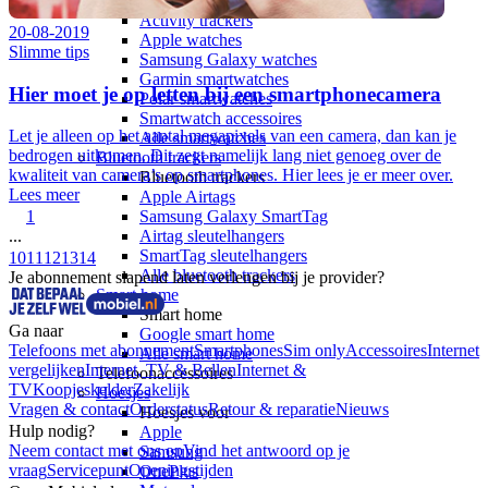
Sporthorloges
Activity trackers
20-08-2019
Apple watches
Slimme tips
Samsung Galaxy watches
Garmin smartwatches
Hier moet je op letten bij een smartphonecamera
Polar smartwatches
Smartwatch accessoires
Let je alleen op het aantal megapixels van een camera, dan kan je
Alle smartwatches
bedrogen uitkomen. Dit zegt namelijk lang niet genoeg over de
Bluetooth trackers
kwaliteit van camera’s op smartphones. Hier lees je er meer over.
Bluetooth trackers
Lees meer
Apple Airtags
Samsung Galaxy SmartTag
1
Airtag sleutelhangers
...
SmartTag sleutelhangers
10
11
12
13
14
Alle bluetooth trackers
Je abonnement slapend laten verlengen bij je provider?
Smart home
Smart home
Ga naar
Google smart home
Telefoons met abonnement
Smartphones
Sim only
Accessoires
Internet
Alle smart home
vergelijken
Internet, TV & Bellen
Internet &
Telefoonaccessoires
TV
Koopjeskelder
Zakelijk
Hoesjes
Vragen & contact
Orderstatus
Retour & reparatie
Nieuws
Hoesjes voor
Hulp nodig?
Apple
Neem contact met ons op
Vind het antwoord op je
Samsung
vraag
Servicepunt
Openingstijden
OnePlus