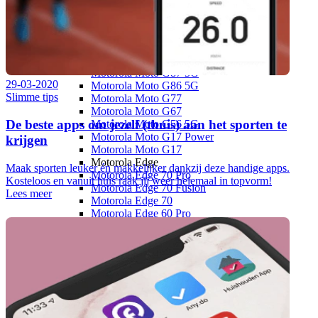
OnePlus
OnePlus Nord
OnePlus Nord 5
Motorola
Motorola Moto G
Motorola Moto G87 5G
29-03-2020
Motorola Moto G86 5G
Slimme tips
Motorola Moto G77
Motorola Moto G67
De beste apps om jezelf (thuis) aan het sporten te
Motorola Moto G56 5G
Motorola Moto G17 Power
krijgen
Motorola Moto G17
Motorola Edge
Maak sporten leuker én makkelijker dankzij deze handige apps.
Motorola Edge 70 Pro
Kosteloos en vanuit huis raak jij weer helemaal in topvorm!
Motorola Edge 70 Fusion
Lees meer
Motorola Edge 70
Motorola Edge 60 Pro
Overige
Motorola Razr 60 Ultra
Google
Google Pixel 10
Google Pixel 10a
Google Pixel 10 Pro XL
Google Pixel 10 Pro
Google Pixel 10