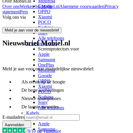
Motorola
Over Mobiel.nl
Google
Over ons
Werken bij Mobiel.nl
Algemene voorwaarden
Privacy
OPPO
statement
Pers
Xiaomi
Volg ons via
POCO
Nothing
Meld je aan voor de nieuwsbrief
Sony
Alle telefoons
Nieuwsbrief Mobiel.nl
Screenprotectors
Screenprotectors voor
Apple
Samsung
OnePlus
Meld je aan voor onze maandelijkse nieuwsbrief:
Motorola
Google
OPPO
Als eerste op de hoogte
Xiaomi
De beste aanbiedingen
POCO
Nothing
Nieuwe smartphones
Sony
De laatste nieuwtjes
Alle telefoons
Kabels
E-mailadres
Kabels voor
Apple
Aanmelden
Samsung
9
/10 op Trustpilot