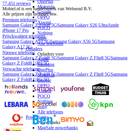
OnePlus
77.451
reviews
Motorola
Mobiel.nl is een handelsmerk van Websend B.V.
Google
Alle prijzen zijn inclusief btw.
OPPO
Premium telefoons
Xiaomi
Samsung Galaxy Z Fold8 5G
Samsung Galaxy S26 Ultra
Apple
POCO
iPhone 17 Pro
Nothing
Prijs/kwaliteit telefoons
Sony
Samsung Galaxy A57 5G
Samsung Galaxy A56 5G
Samsung
Alle telefoons
Galaxy A17 5G
Opladers
Nieuwe telefoons
Opladers voor
Samsung Galaxy Z Fold8 5G
Samsung Galaxy Z Flip8 5G
Samsung
Apple
Galaxy Z Fold8 Ultra 5G
Samsung
Verwachte telefoons
OnePlus
Samsung Galaxy Z Fold8 5G
Samsung Galaxy Z Flip8 5G
Samsung
Motorola
Galaxy Z Fold8 Ultra 5G
Google
OPPO
Xiaomi
POCO
Nothing
Sony
Alle telefoons
Powerbanks
Powerbanks
MagSafe powerbanks