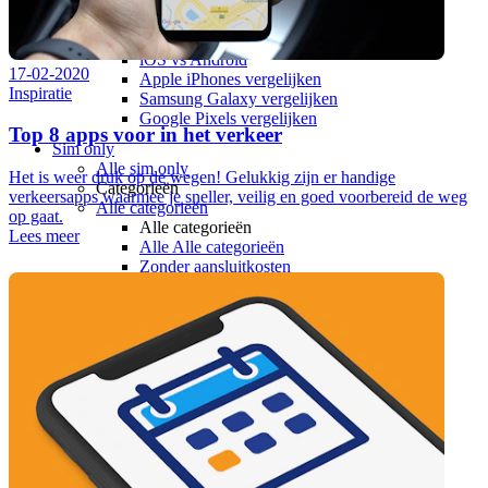
Toestelvergelijkingen
Alle Toestelvergelijkingen
Apple vs Samsung
iOS vs Android
17-02-2020
Apple iPhones vergelijken
Inspiratie
Samsung Galaxy vergelijken
Google Pixels vergelijken
Top 8 apps voor in het verkeer
Sim only
Alle sim only
Het is weer druk op de wegen! Gelukkig zijn er handige
Categorieën
verkeersapps waarmee je sneller, veilig en goed voorbereid de weg
Alle categorieën
op gaat.
Alle categorieën
Lees meer
Alle Alle categorieën
Zonder aansluitkosten
Onbeperkt internet
Onbeperkt bellen
Onbeperkt internet & bellen
Maandelijks opzegbaar
Data only
5G
Alleen bellen
Providers
Odido
Vodafone
KPN