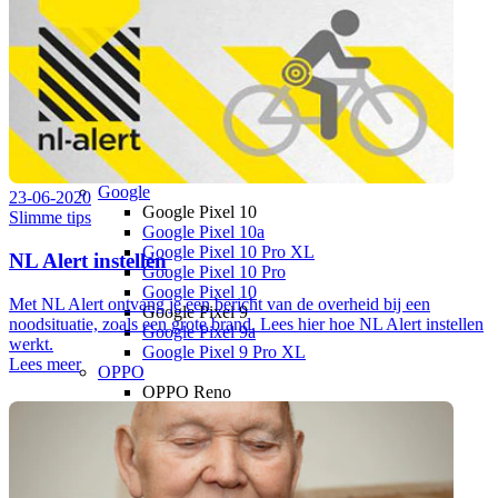
Motorola Moto G17 Power
Motorola Moto G17
Motorola Edge
Motorola Edge 70 Pro
Motorola Edge 70 Fusion
Motorola Edge 70
Motorola Edge 60 Pro
Overige
Motorola Razr 60 Ultra
Google
23-06-2020
Google Pixel 10
Slimme tips
Google Pixel 10a
Google Pixel 10 Pro XL
NL Alert instellen
Google Pixel 10 Pro
Google Pixel 10
Met NL Alert ontvang je een bericht van de overheid bij een
Google Pixel 9
noodsituatie, zoals een grote brand. Lees hier hoe NL Alert instellen
Google Pixel 9a
werkt.
Google Pixel 9 Pro XL
Lees meer
OPPO
OPPO Reno
OPPO Reno16 Pro 5G
OPPO Reno16 F 5G
OPPO Reno16 5G
OPPO Reno15 Pro 5G
OPPO Reno15 5G