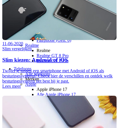
Nothing Phone (4a) Pro
Nothing Phone (4a)
Nothing Phone (3a) Pro
Nothing Phone (3a) Lite
Nothing Phone (3)
Fairphone
Fairphone
Fairphone (Gen. 6)
11-06-2020
Realme
Slim vergelijken
Realme
Realme GT 8 Pro
Slim kiezen: Android of iOS
Realme GT 7 Pro
Telefoons
Twijfel je tussen een smartphone met Android of iOS als
Alle telefoons
besturingssysteem? Check hier de verschillen en ontdek welk
Merken
besturingssysteem het best bij je past.
Apple
Lees meer
Apple iPhone 17
Alle Apple iPhone 17
Apple iPhone Air
Apple iPhone 17e
Apple iPhone 17 Pro Max
Apple iPhone 17 Pro
Apple iPhone 17
Apple iPhone 16