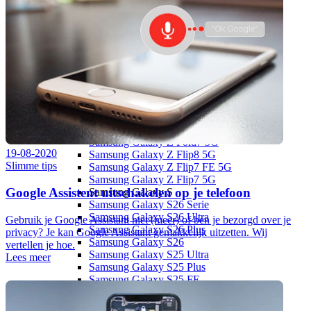
Apple iPhone 14
Apple iPhone 13
Apple iPhone 13
Overige
Apple iPhone 15 (Refurbished)
Apple iPhone 13 Pro (Refurbished)
Apple iPhone 13 (Refurbished)
Samsung
Samsung Galaxy Z
Samsung Galaxy Z Fold8 Ultra 5G
Samsung Galaxy Z Fold8 5G
Samsung Galaxy Z Fold7 5G
19-08-2020
Samsung Galaxy Z Flip8 5G
Slimme tips
Samsung Galaxy Z Flip7 FE 5G
Samsung Galaxy Z Flip7 5G
Google Assistent uitschakelen op je telefoon
Samsung Galaxy S
Samsung Galaxy S26 Serie
Samsung Galaxy S26 Ultra
Gebruik je Google Assistant niet (meer) of ben je bezorgd over je
Samsung Galaxy S26 Plus
privacy? Je kan Google Assistant gemakkelijk uitzetten. Wij
Samsung Galaxy S26
vertellen je hoe.
Samsung Galaxy S25 Ultra
Lees meer
Samsung Galaxy S25 Plus
Samsung Galaxy S25 FE
Samsung Galaxy S25 Edge
Samsung Galaxy S25