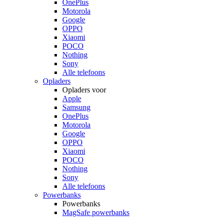
OnePlus
Motorola
Google
OPPO
Xiaomi
POCO
Nothing
Sony
Alle telefoons
Opladers
Opladers voor
Apple
Samsung
OnePlus
Motorola
Google
OPPO
Xiaomi
POCO
Nothing
Sony
Alle telefoons
Powerbanks
Powerbanks
MagSafe powerbanks