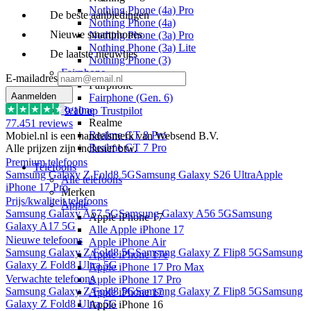
Nothing Phone (4a) Pro
De beste aanbiedingen
Nothing Phone (4a)
Nieuwe smartphones
Nothing Phone (3a) Pro
Nothing Phone (3a) Lite
De laatste nieuwtjes
Nothing Phone (3)
Fairphone
E-mailadres
Fairphone
Aanmelden
Fairphone (Gen. 6)
Realme
9
/10 op Trustpilot
Realme
77.451
reviews
Realme GT 8 Pro
Mobiel.nl is een handelsmerk van Websend B.V.
Realme GT 7 Pro
Alle prijzen zijn inclusief btw.
Premium telefoons
Telefoons
Samsung Galaxy Z Fold8 5G
Samsung Galaxy S26 Ultra
Apple
Alle telefoons
iPhone 17 Pro
Merken
Prijs/kwaliteit telefoons
Apple
Samsung Galaxy A57 5G
Samsung Galaxy A56 5G
Samsung
Apple iPhone 17
Galaxy A17 5G
Alle Apple iPhone 17
Nieuwe telefoons
Apple iPhone Air
Samsung Galaxy Z Fold8 5G
Samsung Galaxy Z Flip8 5G
Samsung
Apple iPhone 17e
Galaxy Z Fold8 Ultra 5G
Apple iPhone 17 Pro Max
Verwachte telefoons
Apple iPhone 17 Pro
Samsung Galaxy Z Fold8 5G
Samsung Galaxy Z Flip8 5G
Samsung
Apple iPhone 17
Galaxy Z Fold8 Ultra 5G
Apple iPhone 16