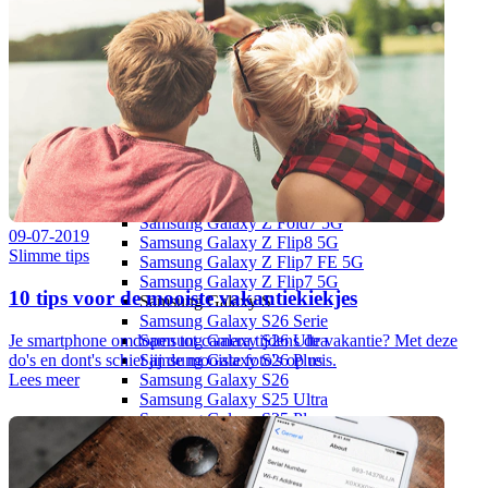
Apple iPhone 14
Apple iPhone 13
Apple iPhone 13
Overige
Apple iPhone 15 (Refurbished)
Apple iPhone 13 Pro (Refurbished)
Apple iPhone 13 (Refurbished)
Samsung
Samsung Galaxy Z
Samsung Galaxy Z Fold8 Ultra 5G
Samsung Galaxy Z Fold8 5G
Samsung Galaxy Z Fold7 5G
09-07-2019
Samsung Galaxy Z Flip8 5G
Slimme tips
Samsung Galaxy Z Flip7 FE 5G
Samsung Galaxy Z Flip7 5G
10 tips voor de mooiste vakantiekiekjes
Samsung Galaxy S
Samsung Galaxy S26 Serie
Je smartphone omdopen tot camera tijdens de vakantie? Met deze
Samsung Galaxy S26 Ultra
do's en dont's schiet jij de mooiste foto's op reis.
Samsung Galaxy S26 Plus
Lees meer
Samsung Galaxy S26
Samsung Galaxy S25 Ultra
Samsung Galaxy S25 Plus
Samsung Galaxy S25 FE
Samsung Galaxy S25 Edge
Samsung Galaxy S25