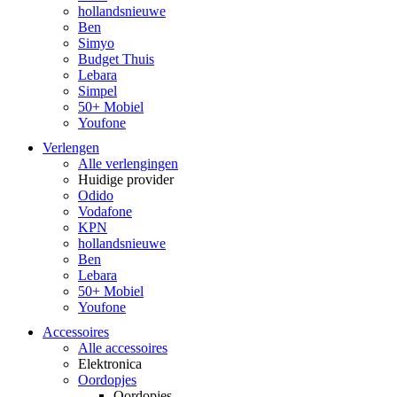
hollandsnieuwe
Ben
Simyo
Budget Thuis
Lebara
Simpel
50+ Mobiel
Youfone
Verlengen
Alle verlengingen
Huidige provider
Odido
Vodafone
KPN
hollandsnieuwe
Ben
Lebara
50+ Mobiel
Youfone
Accessoires
Alle accessoires
Elektronica
Oordopjes
Oordopjes