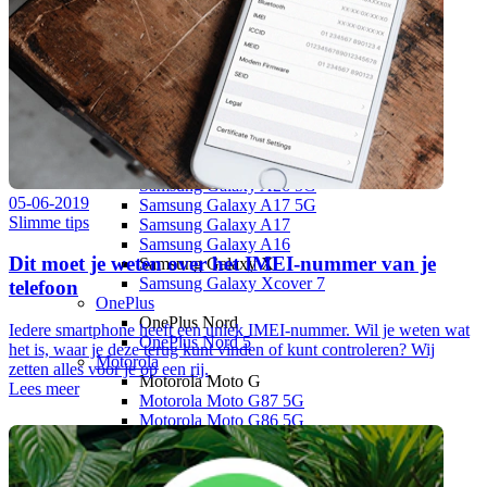
Samsung Galaxy S24 FE
Samsung Galaxy A
Samsung Galaxy A57 5G
Samsung Galaxy A56 5G
Samsung Galaxy A55 5G
Samsung Galaxy A37 5G
Samsung Galaxy A36 5G
Samsung Galaxy A35 5G
Samsung Galaxy A27 5G
Samsung Galaxy A26 5G
05-06-2019
Samsung Galaxy A17 5G
Slimme tips
Samsung Galaxy A17
Samsung Galaxy A16
Dit moet je weten over het IMEI-nummer van je
Samsung Galaxy X
Samsung Galaxy Xcover 7
telefoon
OnePlus
OnePlus Nord
Iedere smartphone heeft een uniek IMEI-nummer. Wil je weten wat
OnePlus Nord 5
het is, waar je deze terug kunt vinden of kunt controleren? Wij
Motorola
zetten alles voor je op een rij.
Motorola Moto G
Lees meer
Motorola Moto G87 5G
Motorola Moto G86 5G
Motorola Moto G77
Motorola Moto G67
Motorola Moto G56 5G