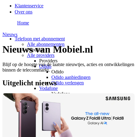
Klantenservice
Over ons
Home
Nieuws
Telefoon met abonnement
Alle abonnementen
Nieuws van Mobiel.nl
Populair
Alle providers
Providers
Blijf op de hoogte van de laatste nieuwtjes, acties en ontwikkelingen
Odido
binnen de telecommarkt.
Odido
Odido aanbiedingen
Uitgelicht nieuws
Odido verlengen
Vodafone
Vodafone
Vodafone aanbiedingen
Vodafone verlengen
KPN
KPN
KPN aanbiedingen
KPN verlengen
hollandsnieuwe