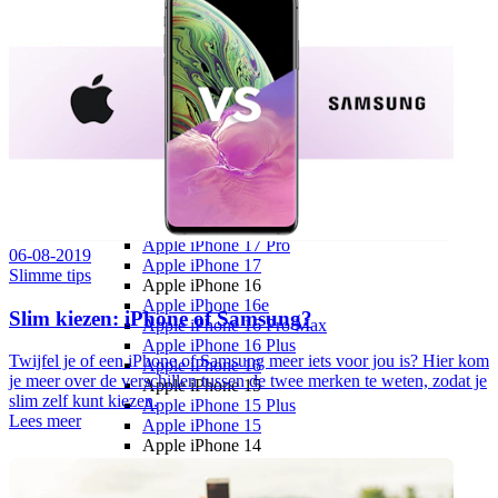
Youfone
Youfone aanbiedingen
Youfone verlengen
Alle telefoons
Alle aanbiedingen
Merken
Apple
Apple iPhone 17
Alle Apple iPhone 17
Apple iPhone Air
Apple iPhone 17e
Apple iPhone 17 Pro Max
Apple iPhone 17 Pro
06-08-2019
Apple iPhone 17
Slimme tips
Apple iPhone 16
Apple iPhone 16e
Slim kiezen: iPhone of Samsung?
Apple iPhone 16 Pro Max
Apple iPhone 16 Plus
Twijfel je of een iPhone of Samsung meer iets voor jou is? Hier kom
Apple iPhone 16
je meer over de verschillen tussen de twee merken te weten, zodat je
Apple iPhone 15
slim zelf kunt kiezen.
Apple iPhone 15 Plus
Lees meer
Apple iPhone 15
Apple iPhone 14
Apple iPhone 14 Pro (Refurbished)
Apple iPhone 14 (Refurbished)