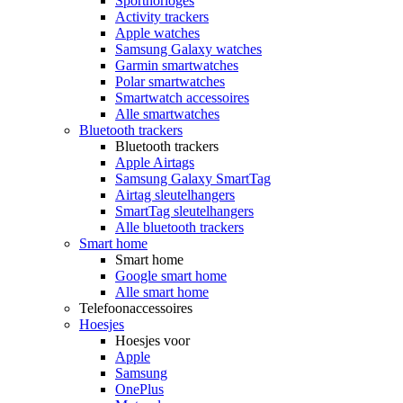
Sporthorloges
Activity trackers
Apple watches
Samsung Galaxy watches
Garmin smartwatches
Polar smartwatches
Smartwatch accessoires
Alle smartwatches
Bluetooth trackers
Bluetooth trackers
Apple Airtags
Samsung Galaxy SmartTag
Airtag sleutelhangers
SmartTag sleutelhangers
Alle bluetooth trackers
Smart home
Smart home
Google smart home
Alle smart home
Telefoonaccessoires
Hoesjes
Hoesjes voor
Apple
Samsung
OnePlus