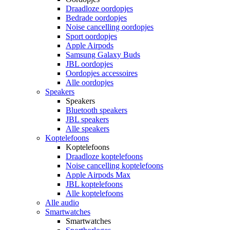
Draadloze oordopjes
Bedrade oordopjes
Noise cancelling oordopjes
Sport oordopjes
Apple Airpods
Samsung Galaxy Buds
JBL oordopjes
Oordopjes accessoires
Alle oordopjes
Speakers
Speakers
Bluetooth speakers
JBL speakers
Alle speakers
Koptelefoons
Koptelefoons
Draadloze koptelefoons
Noise cancelling koptelefoons
Apple Airpods Max
JBL koptelefoons
Alle koptelefoons
Alle audio
Smartwatches
Smartwatches