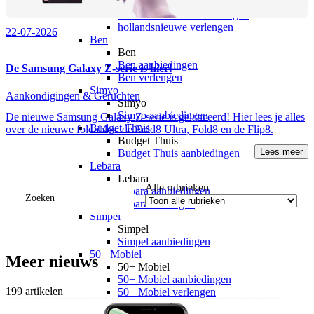
hollandsnieuwe
hollandsnieuwe aanbiedingen
hollandsnieuwe verlengen
22-07-2026
Ben
Ben
Ben aanbiedingen
De Samsung Galaxy Z-serie is hier!
Ben verlengen
Simyo
Aankondigingen & Geruchten
Simyo
Simyo aanbiedingen
De nieuwe Samsung Galaxy Z-serie is gelanceerd! Hier lees je alles
Budget Thuis
over de nieuwe foldables: de Fold8 Ultra, Fold8 en de Flip8.
Budget Thuis
Lees meer
Budget Thuis aanbiedingen
Lebara
Lebara
Alle rubrieken
Lebara aanbiedingen
Zoeken
Lebara verlengen
Simpel
Simpel
Simpel aanbiedingen
50+ Mobiel
Meer nieuws
50+ Mobiel
50+ Mobiel aanbiedingen
199
artikelen
50+ Mobiel verlengen
Youfone