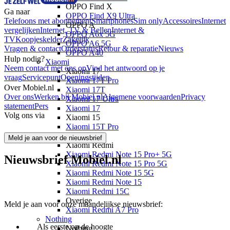
OPPO Find X
Ga naar
OPPO Find X9 Ultra
Telefoons met abonnement
Smartphones
Sim only
Accessoires
Internet
OPPO A
vergelijken
Internet, TV & Bellen
Internet &
OPPO A6x 5G
TV
Koopjeskelder
Zakelijk
OPPO A6 5G
Vragen & contact
Orderstatus
Retour & reparatie
Nieuws
OPPO A40
Hulp nodig?
Xiaomi
Neem contact met ons op
Vind het antwoord op je
Xiaomi 17
vraag
Servicepunt
Openingstijden
Xiaomi 17T Pro
Over Mobiel.nl
Xiaomi 17T
Over ons
Werken bij Mobiel.nl
Algemene voorwaarden
Privacy
Xiaomi 17 Ultra
statement
Pers
Xiaomi 17
Volg ons via
Xiaomi 15
Xiaomi 15T Pro
Xiaomi 15T
Meld je aan voor de nieuwsbrief
Xiaomi Redmi
Xiaomi Redmi Note 15 Pro+ 5G
Nieuwsbrief Mobiel.nl
Xiaomi Redmi Note 15 Pro 5G
Xiaomi Redmi Note 15 5G
Xiaomi Redmi Note 15
Xiaomi Redmi 15C
Overige
Meld je aan voor onze maandelijkse nieuwsbrief:
Xiaomi Redmi A7 Pro
Nothing
Als eerste op de hoogte
Nothing