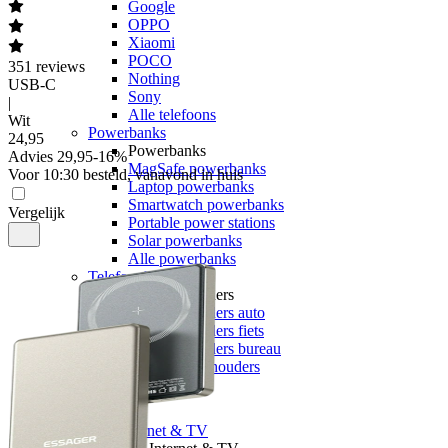
Google
OPPO
Xiaomi
POCO
351
reviews
Nothing
USB-C
Sony
|
Alle telefoons
Wit
Powerbanks
24
,
95
Powerbanks
Advies
29,95
-
16
%
MagSafe powerbanks
Voor 10:30 besteld, vanavond in huis
Laptop powerbanks
Smartwatch powerbanks
Vergelijk
Portable power stations
Solar powerbanks
Alle powerbanks
Telefoonhouders
Telefoonhouders
Telefoonhouders auto
Telefoonhouders fiets
Telefoonhouders bureau
Alle telefoonhouders
Geheugen
Internet & TV
Alle internet & TV