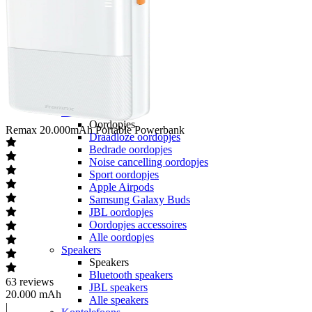
hollandsnieuwe
Ben
Lebara
50+ Mobiel
Youfone
Accessoires
Alle accessoires
Elektronica
Oordopjes
Oordopjes
Remax
20.000mAh Portable Powerbank
Draadloze oordopjes
Bedrade oordopjes
Noise cancelling oordopjes
Sport oordopjes
Apple Airpods
Samsung Galaxy Buds
JBL oordopjes
Oordopjes accessoires
Alle oordopjes
Speakers
Speakers
Bluetooth speakers
63
reviews
JBL speakers
20.000 mAh
Alle speakers
|