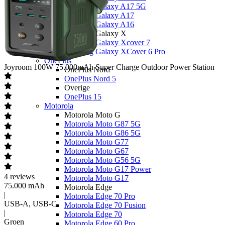
Samsung Galaxy A17 5G
Samsung Galaxy A17
Samsung Galaxy A16
Samsung Galaxy X
Samsung Galaxy Xcover 7
Samsung Galaxy XCover 6 Pro
OnePlus
Joyroom
100W 75.000mAh Super Charge Outdoor Power Station
OnePlus Nord
OnePlus Nord 5
Overige
OnePlus 15
Motorola
Motorola Moto G
Motorola Moto G87 5G
Motorola Moto G86 5G
Motorola Moto G77
Motorola Moto G67
Motorola Moto G56 5G
Motorola Moto G17 Power
4
reviews
Motorola Moto G17
75.000 mAh
Motorola Edge
|
Motorola Edge 70 Pro
USB-A, USB-C
Motorola Edge 70 Fusion
|
Motorola Edge 70
Groen
Motorola Edge 60 Pro