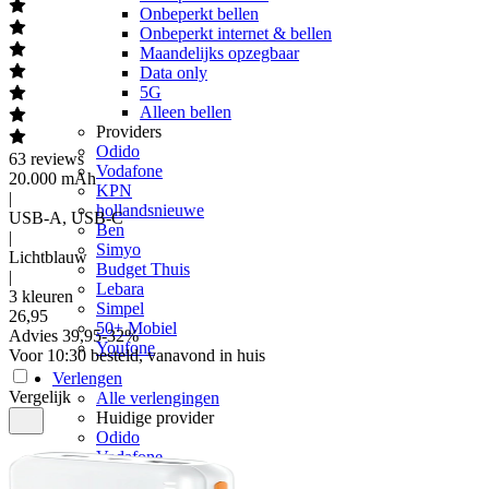
Onbeperkt bellen
Onbeperkt internet & bellen
Maandelijks opzegbaar
Data only
5G
Alleen bellen
Providers
Odido
63
reviews
Vodafone
20.000 mAh
KPN
|
hollandsnieuwe
USB-A, USB-C
Ben
|
Simyo
Lichtblauw
Budget Thuis
|
Lebara
3 kleuren
Simpel
26
,
95
50+ Mobiel
Advies
39,95
-
32
%
Youfone
Voor 10:30 besteld, vanavond in huis
Verlengen
Vergelijk
Alle verlengingen
Huidige provider
Odido
Vodafone
KPN