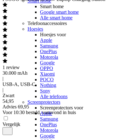
Smart home
Smart home
Google smart home
Alle smart home
Telefoonaccessoires
Hoesjes
Hoesjes voor
Apple
Samsung
OnePlus
Motorola
Google
1
review
OPPO
30.000 mAh
Xiaomi
|
POCO
USB-A, USB-C
Nothing
|
Sony
Zwart
Alle telefoons
54
,
95
Screenprotectors
Advies
69,95
Screenprotectors voor
Voor 10:30 besteld, vanavond in huis
Apple
Samsung
Vergelijk
OnePlus
Motorola
Google