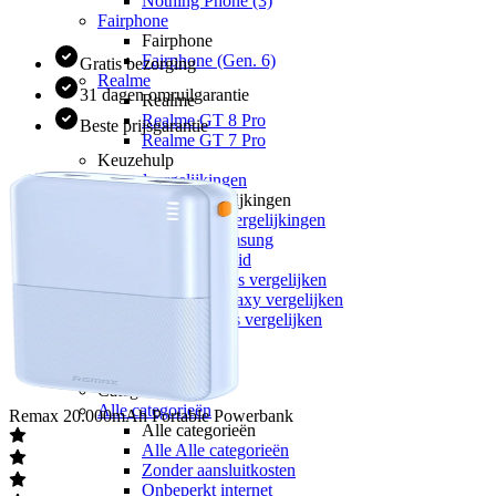
Nothing Phone (3)
Fairphone
Fairphone
Fairphone (Gen. 6)
Gratis bezorging
Realme
31 dagen omruilgarantie
Realme
Realme GT 8 Pro
Beste prijsgarantie
Realme GT 7 Pro
Keuzehulp
Toestelvergelijkingen
Toestelvergelijkingen
Alle Toestelvergelijkingen
Apple vs Samsung
iOS vs Android
Apple iPhones vergelijken
Samsung Galaxy vergelijken
Google Pixels vergelijken
Sim only
Alle sim only
Categorieën
Alle categorieën
Remax
20.000mAh Portable Powerbank
Alle categorieën
Alle Alle categorieën
Zonder aansluitkosten
Onbeperkt internet