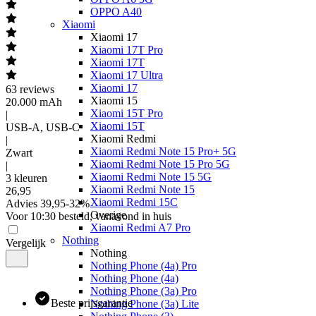
OPPO A40
Xiaomi
Xiaomi 17
Xiaomi 17T Pro
Xiaomi 17T
Xiaomi 17 Ultra
Xiaomi 17
63
reviews
Xiaomi 15
20.000 mAh
Xiaomi 15T Pro
|
Xiaomi 15T
USB-A, USB-C
Xiaomi Redmi
|
Xiaomi Redmi Note 15 Pro+ 5G
Zwart
Xiaomi Redmi Note 15 Pro 5G
|
Xiaomi Redmi Note 15 5G
3 kleuren
Xiaomi Redmi Note 15
26
,
95
Xiaomi Redmi 15C
Advies
39,95
-
32
%
Overige
Voor 10:30 besteld, vanavond in huis
Xiaomi Redmi A7 Pro
Nothing
Vergelijk
Nothing
Nothing Phone (4a) Pro
Nothing Phone (4a)
Nothing Phone (3a) Pro
Beste prijsgarantie
Nothing Phone (3a) Lite