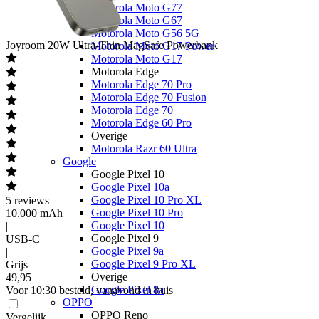
Motorola Moto G77
Motorola Moto G67
Motorola Moto G56 5G
Joyroom
20W Ultra-Thin MagSafe Powerbank
Motorola Moto G17 Power
Motorola Moto G17
Motorola Edge
Motorola Edge 70 Pro
Motorola Edge 70 Fusion
Motorola Edge 70
Motorola Edge 60 Pro
Overige
Motorola Razr 60 Ultra
Google
Google Pixel 10
Google Pixel 10a
Google Pixel 10 Pro XL
5
reviews
Google Pixel 10 Pro
10.000 mAh
Google Pixel 10
|
Google Pixel 9
USB-C
Google Pixel 9a
|
Google Pixel 9 Pro XL
Grijs
Overige
49
,
95
Google Pixel 8a
Voor 10:30 besteld, vanavond in huis
OPPO
OPPO Reno
Vergelijk