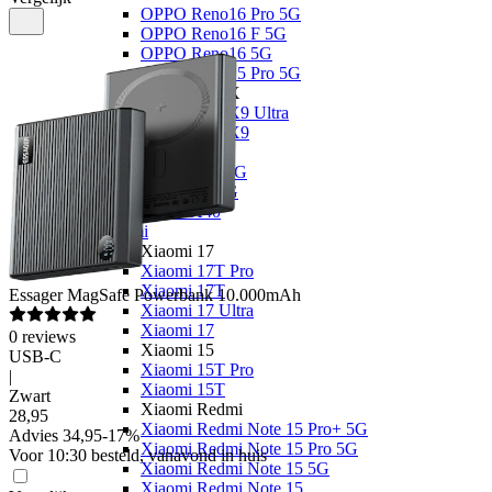
OPPO Reno16 Pro 5G
OPPO Reno16 F 5G
OPPO Reno16 5G
OPPO Reno15 Pro 5G
OPPO Find X
OPPO Find X9 Ultra
OPPO Find X9
OPPO A
OPPO A6x 5G
OPPO A6 5G
OPPO A40
Xiaomi
Xiaomi 17
Xiaomi 17T Pro
Xiaomi 17T
Essager
MagSafe Powerbank 10.000mAh
Xiaomi 17 Ultra
Xiaomi 17
0
reviews
Xiaomi 15
USB-C
Xiaomi 15T Pro
|
Xiaomi 15T
Zwart
Xiaomi Redmi
28
,
95
Xiaomi Redmi Note 15 Pro+ 5G
Advies
34,95
-
17
%
Xiaomi Redmi Note 15 Pro 5G
Voor 10:30 besteld, vanavond in huis
Xiaomi Redmi Note 15 5G
Xiaomi Redmi Note 15