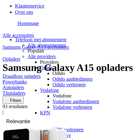
Klantenservice
Over ons
Homepage
Alle accessoires
Telefoon met abonnement
Alle abonnementen
Samsung Galaxy A15 accessoires
Populair
Alle providers
Opladers
Providers
Samsung Galaxy A15 opladers
Odido
Odido
Draadloze opladers
Odido aanbiedingen
Powerbanks
Odido verlengen
Autoladers
Vodafone
Thuisladers
Vodafone
Filters
Vodafone aanbiedingen
93
resultaten
Vodafone verlengen
|
KPN
KPN
KPN aanbiedingen
KPN verlengen
hollandsnieuwe