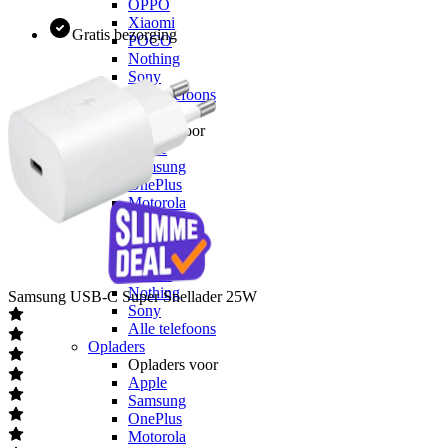
OPPO
Xiaomi
Gratis bezorging
POCO
Nothing
Sony
Alle telefoons
Kabels
Kabels voor
Apple
Samsung
OnePlus
Motorola
Google
OPPO
Xiaomi
POCO
Nothing
Samsung
USB-C Super Snellader 25W
Sony
Alle telefoons
Opladers
Opladers voor
Apple
Samsung
OnePlus
Motorola