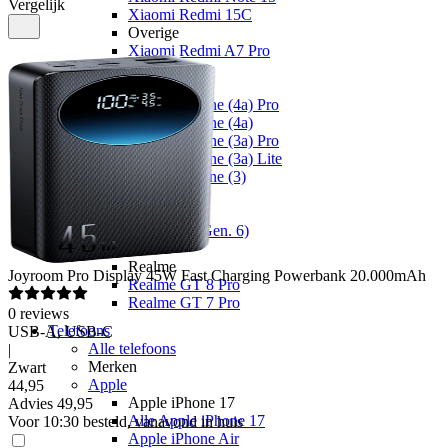
Vergelijk
Xiaomi Redmi 15C
Overige
Xiaomi Redmi A7 Pro
Nothing
Nothing
Nothing Phone (4a) Pro
Nothing Phone (4a)
Nothing Phone (3a) Pro
Nothing Phone (3a) Lite
Nothing Phone (3)
Fairphone
Fairphone
Fairphone (Gen. 6)
Realme
Realme
Joyroom
Pro Display 45W Fast Charging Powerbank 20.000mAh
Realme GT 8 Pro
Realme GT 7 Pro
0
reviews
Telefoons
USB-A, USB-C
Alle telefoons
|
Merken
Zwart
Apple
44
,
95
Apple iPhone 17
Advies
49,95
Alle Apple iPhone 17
Voor 10:30 besteld, vanavond in huis
Apple iPhone Air