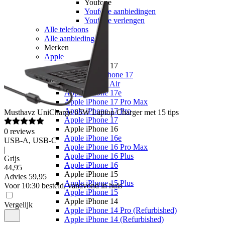
Youfone
Youfone aanbiedingen
Youfone verlengen
Alle telefoons
Alle aanbiedingen
Merken
Apple
Apple iPhone 17
Alle Apple iPhone 17
Apple iPhone Air
Apple iPhone 17e
Apple iPhone 17 Pro Max
Apple iPhone 17 Pro
Musthavz
UniCharge 65W Laptop Charger met 15 tips
Apple iPhone 17
Apple iPhone 16
0
reviews
Apple iPhone 16e
USB-A, USB-C
Apple iPhone 16 Pro Max
|
Apple iPhone 16 Plus
Grijs
Apple iPhone 16
44
,
95
Apple iPhone 15
Advies
59,95
Apple iPhone 15 Plus
Voor 10:30 besteld, vanavond in huis
Apple iPhone 15
Apple iPhone 14
Vergelijk
Apple iPhone 14 Pro (Refurbished)
Apple iPhone 14 (Refurbished)