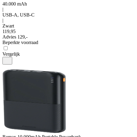
40.000 mAh
|
USB-A, USB-C
|
Zwart
119
,
95
Advies
129,-
Beperkte voorraad
Vergelijk
Remax
10.000mAh Portable Powerbank