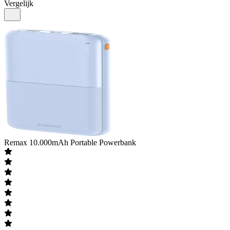
Vergelijk
Remax
10.000mAh Portable Powerbank