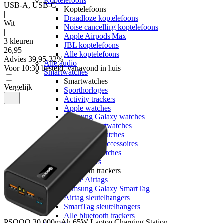
Koptelefoons
USB-A, USB-C
Koptelefoons
|
Draadloze koptelefoons
Wit
Noise cancelling koptelefoons
|
Apple Airpods Max
3 kleuren
JBL koptelefoons
26
,
95
Alle koptelefoons
Advies
39,95
-
32
%
Alle audio
Voor 10:30 besteld, vanavond in huis
Smartwatches
Smartwatches
Vergelijk
Sporthorloges
Activity trackers
Apple watches
Samsung Galaxy watches
Garmin smartwatches
Polar smartwatches
Smartwatch accessoires
Alle smartwatches
Bluetooth trackers
Bluetooth trackers
Apple Airtags
Samsung Galaxy SmartTag
Airtag sleutelhangers
SmartTag sleutelhangers
Alle bluetooth trackers
PSOOO
30.000mAh 65W Laptop Charging Station