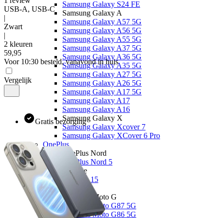
1
review
Samsung Galaxy S24 FE
USB-A, USB-C
Samsung Galaxy A
|
Samsung Galaxy A57 5G
Zwart
Samsung Galaxy A56 5G
|
Samsung Galaxy A55 5G
2 kleuren
Samsung Galaxy A37 5G
59
,
95
Samsung Galaxy A36 5G
Voor 10:30 besteld, vanavond in huis
Samsung Galaxy A35 5G
Samsung Galaxy A27 5G
Vergelijk
Samsung Galaxy A26 5G
Samsung Galaxy A17 5G
Samsung Galaxy A17
Samsung Galaxy A16
Samsung Galaxy X
Gratis bezorging
Samsung Galaxy Xcover 7
Samsung Galaxy XCover 6 Pro
OnePlus
OnePlus Nord
OnePlus Nord 5
Overige
OnePlus 15
Motorola
Motorola Moto G
Motorola Moto G87 5G
Motorola Moto G86 5G