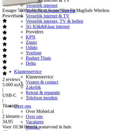
Vergelijk Internet & TV
Vergelijk internet
Essager
5000mAh 8mm Super Slim Fit MagSafe Wireless
Vergelijk glasvezel internet
Powerbank
Vergelijk internet & TV
Vergelijk internet, TV & bellen
5G Klik&Klaar internet
Providers
KPN
Ziggo
Odido
Youfone
Budget Thuis
Delta
Klantenservice
Klantenservice
2
reviews
Vragen & contact
5.000 mAh
Zakelijk
|
Retour & reparatie
USB-C
Telefoon inruilen
|
Titanium
Over ons
|
Over Mobiel.nl
2 kleuren
Over ons
34
,
95
Vacatures
Voor 10:30 besteld, vanavond in huis
Nieuws