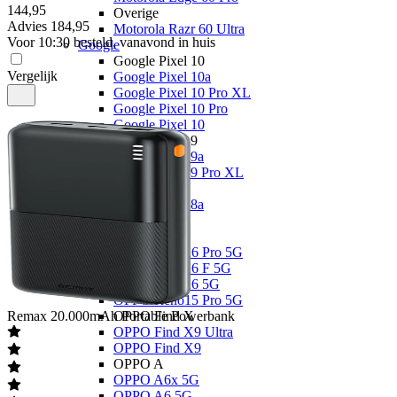
144
,
95
Overige
Advies
184,95
Motorola Razr 60 Ultra
Voor 10:30 besteld, vanavond in huis
Google
Google Pixel 10
Vergelijk
Google Pixel 10a
Google Pixel 10 Pro XL
Google Pixel 10 Pro
Google Pixel 10
Google Pixel 9
Google Pixel 9a
Google Pixel 9 Pro XL
Overige
Google Pixel 8a
OPPO
OPPO Reno
OPPO Reno16 Pro 5G
OPPO Reno16 F 5G
OPPO Reno16 5G
OPPO Reno15 Pro 5G
Remax
20.000mAh Portable Powerbank
OPPO Find X
OPPO Find X9 Ultra
OPPO Find X9
OPPO A
OPPO A6x 5G
OPPO A6 5G