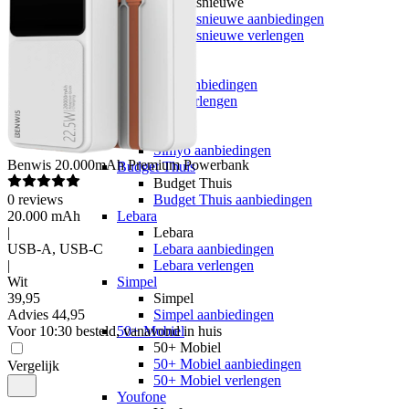
hollandsnieuwe
hollandsnieuwe aanbiedingen
hollandsnieuwe verlengen
Ben
Ben
Ben aanbiedingen
Ben verlengen
Simyo
Simyo
Simyo aanbiedingen
Benwis
20.000mAh Premium Powerbank
Budget Thuis
Budget Thuis
0
reviews
Budget Thuis aanbiedingen
20.000 mAh
Lebara
|
Lebara
USB-A, USB-C
Lebara aanbiedingen
|
Lebara verlengen
Wit
Simpel
39
,
95
Simpel
Advies
44,95
Simpel aanbiedingen
Voor 10:30 besteld, vanavond in huis
50+ Mobiel
50+ Mobiel
50+ Mobiel aanbiedingen
Vergelijk
50+ Mobiel verlengen
Youfone