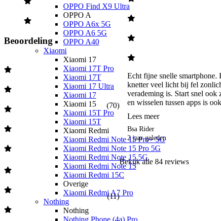
OPPO Find X9 Ultra
OPPO A
OPPO A6x 5G
OPPO A6 5G
Beoordeling
OPPO A40
Xiaomi
Xiaomi 17
Xiaomi 17T Pro
Echt fijne snelle smartphone.
Xiaomi 17T
knetter veel licht bij fel zonlic
Xiaomi 17 Ultra
verademing is. Start snel ook
Xiaomi 17
en wisselen tussen apps is ook 
Xiaomi 15
(
70
)
Xiaomi 15T Pro
Lees meer
Xiaomi 15T
Bsa Rider
Xiaomi Redmi
2 jaar geleden
Xiaomi Redmi Note 15 Pro+ 5G
Xiaomi Redmi Note 15 Pro 5G
Xiaomi Redmi Note 15 5G
Bekijk alle
84
reviews
Xiaomi Redmi Note 15
Xiaomi Redmi 15C
Overige
Xiaomi Redmi A7 Pro
(
11
)
Nothing
Nothing
Nothing Phone (4a) Pro