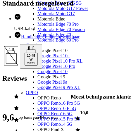
Standaard meegeleverd
Motorola Moto G56 5G
Motorola Moto G17 Power
Motorola Moto G17
Motorola Edge
Motorola Edge 70 Pro
USB-kabel
Motorola Edge 70 Fusion
Motorola Edge 70
Handleiding online beschikbaar
Motorola Edge 60 Pro
Google
Google Pixel 10
Google Pixel 10a
10
-
45
W
Google Pixel 10 Pro XL
USB PD
Google Pixel 10 Pro
Google Pixel 10
Google Pixel 9
Reviews
Google Pixel 9a
Google Pixel 9 Pro XL
OPPO
Meest behulpzame klantr
OPPO Reno
OPPO Reno16 Pro 5G
OPPO Reno16 F 5G
10,0
OPPO Reno16 5G
9,6
op basis van
84 reviews
OPPO Reno15 Pro 5G
OPPO Reno14 5G
OPPO Find X