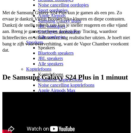
Noise cancelling oordopjes
Sport oordopjes
Met de Samsung Galaxy S24 Plus kun je gamen als een pro. Zo 
Apple Airpods
ervaar je dankzij Vision Booster rijke kleuren en diepe contrasten. 
Samsung Galaxy Buds
Dankzij de snelle refresh rate kun je sneller reageren en elke vijand 
JBL oordopjes
aan. Breng je games tot leven dankzij Ray Tracing, waardoor 
Oordopjes accessoires
Alle oordopjes
lichtreflecties en schaduwen er nog realistischer uitzien. Je hoeft niet 
Speakers
bang te zijn voor oververhitting, want de Vapor Chamber voorkomt 
Speakers
dat. 
Bluetooth speakers
JBL speakers
Alle speakers
Koptelefoons
Koptelefoons
De Samsung Galaxy S24 Plus in 1 minuut
Draadloze koptelefoons
Noise cancelling koptelefoons
Apple Airpods Max
JBL koptelefoons
Alle koptelefoons
Alle audio
Smartwatches
Smartwatches
Sporthorloges
Activity trackers