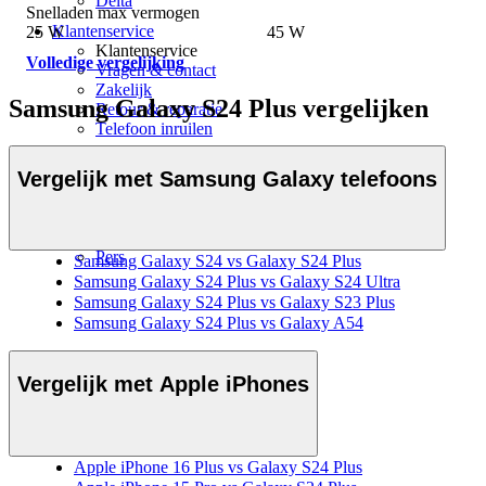
Delta
Snelladen max vermogen
Klantenservice
25 W
45 W
Klantenservice
Volledige vergelijking
Vragen & contact
Zakelijk
Samsung Galaxy S24 Plus vergelijken
Retour & reparatie
Telefoon inruilen
Over ons
Vergelijk met Samsung Galaxy telefoons
Over Mobiel.nl
Over ons
Vacatures
Nieuws
Pers
Samsung Galaxy S24 vs Galaxy S24 Plus
Samsung Galaxy S24 Plus vs Galaxy S24 Ultra
Samsung Galaxy S24 Plus vs Galaxy S23 Plus
Samsung Galaxy S24 Plus vs Galaxy A54
Vergelijk met Apple iPhones
Apple iPhone 16 Plus vs Galaxy S24 Plus