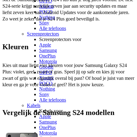
OPPO
S24-serie krijgt namelijk zeven jaar aan security updates en maar 
Xiaomi
POCO
liefst zeven keer aan Android Updates voor de aankomende jaren. 
Nothing
Zo weet je zeker dat je S24 Plus goed beveiligd is. 
Sony
Alle telefoons
Screenprotectors
Screenprotectors voor
Apple
Kleuren
Samsung
OnePlus
Motorola
Kies uit maar liefst vier kleuren voor jouw Samsung Galaxy S24 
Google
Plus: violet, geel, zwart of gras. Speel jij op safe en kies jij voor 
OPPO
Xiaomi
zwart of grijs wat eigenlijk overal bij past? Of houd je juist van meer 
POCO
kleur en ga je voor violet of geel? Het is jouw keuze. 
Nothing
Sony
Alle telefoons
Kabels
Kabels voor
Vergelijk de Samsung S24 modellen
Apple
Samsung
OnePlus
Motorola