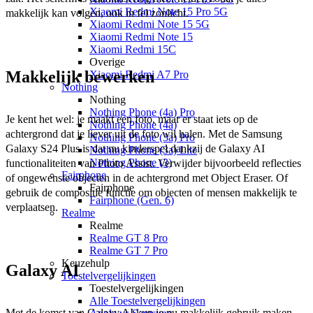
Xiaomi Redmi Note 15 Pro 5G
makkelijk kan volgen, ook in fel zonlicht. 
Xiaomi Redmi Note 15 5G
Xiaomi Redmi Note 15
Xiaomi Redmi 15C
Overige
Makkelijk bewerken
Xiaomi Redmi A7 Pro
Nothing
Nothing
Nothing Phone (4a) Pro
Je kent het wel: je maakt een foto, maar er staat iets op de 
Nothing Phone (4a)
achtergrond dat je liever uit de foto wil halen. Met de Samsung 
Nothing Phone (3a) Pro
Galaxy S24 Plus is dat nu kinderspel dankzij de Galaxy AI 
Nothing Phone (3a) Lite
Nothing Phone (3)
functionaliteiten van Photo Assist. Verwijder bijvoorbeeld reflecties 
Fairphone
of ongewenste objecten in de achtergrond met Object Eraser. Of 
Fairphone
gebruik de compositie functie om objecten of mensen makkelijk te 
Fairphone (Gen. 6)
verplaatsen.
Realme
Realme
Realme GT 8 Pro
Realme GT 7 Pro
Keuzehulp
Galaxy AI
Toestelvergelijkingen
Toestelvergelijkingen
Alle Toestelvergelijkingen
Met de komst van Galaxy AI kun je nu makkelijk gebruik maken 