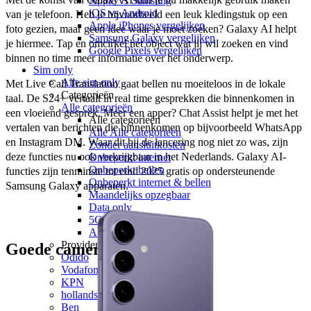
Apple vs Samsung
iOS vs Android
van je telefoon. Heb je bijvoorbeeld een leuk kledingstuk op een 
Apple iPhones vergelijken
foto gezien, maar geen idee waar je moet zoeken? Galaxy AI helpt 
Samsung Galaxy vergelijken
je hiermee. Tap en omcirkel het object wat jij wil zoeken en vind 
Google Pixels vergelijken
binnen no time meer informatie over het onderwerp. 
Sim only
Alle sim only
Met Live Call Translation gaat bellen nu moeiteloos in de lokale 
Categorieën
taal. De S24+ vertaalt in real time gesprekken die binnenkomen in 
Alle categorieën
een vloeiend gesprek. Meer een apper? Chat Assist helpt je met het 
Alle categorieën
vertalen van berichten die binnenkomen op bijvoorbeeld WhatsApp 
Alle Alle categorieën
en Instagram DM. Waar dit bij de lancering nog niet zo was,
 zijn 
Zonder aansluitkosten
deze functies nu ook verkrijgbaar in het Nederlands. 
Galaxy AI-
Onbeperkt internet
Onbeperkt bellen
functies zijn tenminste tot eind 2025 gratis op ondersteunende 
Onbeperkt internet & bellen
Samsung Galaxy apparaten. 
Maandelijks opzegbaar
Data only
5G
Alleen bellen
Providers
Goede camera’s
Odido
Vodafone
KPN
hollandsnieuwe
Ben