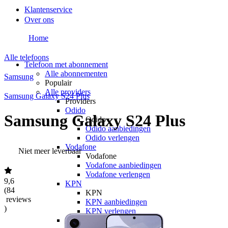
Klantenservice
Over ons
Home
Alle telefoons
Telefoon met abonnement
Alle abonnementen
Samsung
Populair
Alle providers
Samsung Galaxy S24 Plus
Providers
Odido
Samsung Galaxy S24 Plus
Odido
Odido aanbiedingen
Odido verlengen
Vodafone
Niet meer leverbaar
Vodafone
Vodafone aanbiedingen
Vodafone verlengen
9,6
KPN
(
84
KPN
reviews
KPN aanbiedingen
)
KPN verlengen
hollandsnieuwe