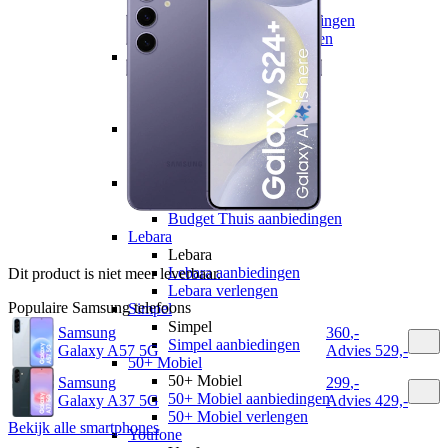
hollandsnieuwe
hollandsnieuwe aanbiedingen
hollandsnieuwe verlengen
Ben
Ben
Ben aanbiedingen
Ben verlengen
Simyo
Simyo
Simyo aanbiedingen
Budget Thuis
Budget Thuis
Budget Thuis aanbiedingen
Lebara
Lebara
Lebara aanbiedingen
Dit product is niet meer leverbaar.
Lebara verlengen
Populaire
Samsung
telefoons
Simpel
Simpel
Samsung
360
,
-
Simpel aanbiedingen
Galaxy A57 5G
Advies
529,-
50+ Mobiel
50+ Mobiel
Samsung
299
,
-
50+ Mobiel aanbiedingen
Galaxy A37 5G
Advies
429,-
50+ Mobiel verlengen
Bekijk alle smartphones
Youfone