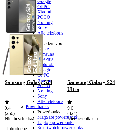
Google
OPPO
Xiaomi
POCO
Nothing
Sony
Alle telefoons
Opladers
Opladers voor
Apple
Samsung
OnePlus
Motorola
Google
OPPO
Xiaomi
Samsung Galaxy S24
Samsung Galaxy S24
POCO
Ultra
Nothing
Sony
Alle telefoons
Powerbanks
9,4
9,6
Powerbanks
(
256
)
(
324
)
MagSafe powerbanks
Niet beschikbaar
Niet beschikbaar
Laptop powerbanks
Smartwatch powerbanks
Introductie