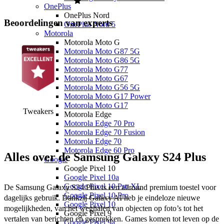
OnePlus
OnePlus Nord
Beoordelingen van experts
OnePlus Nord 5
Motorola
Motorola Moto G
Motorola Moto G87 5G
Motorola Moto G86 5G
Motorola Moto G77
Motorola Moto G67
Motorola Moto G56 5G
Motorola Moto G17 Power
Motorola Moto G17
Tweakers
Motorola Edge
Motorola Edge 70 Pro
Motorola Edge 70 Fusion
Motorola Edge 70
Motorola Edge 60 Pro
Alles over de Samsung Galaxy S24 Plus
Google
Google Pixel 10
Google Pixel 10a
Google Pixel 10 Pro XL
De Samsung Galaxy S24 Plus is een allround premium toestel voor 
Google Pixel 10 Pro
dagelijks gebruik. Dankzij Galaxy AI heb je eindeloze nieuwe 
Google Pixel 10
mogelijkheden, van het weghalen van objecten op foto’s tot het 
Google Pixel 9
vertalen van berichten en gesprekken. Games komen tot leven op de 
Google Pixel 9a