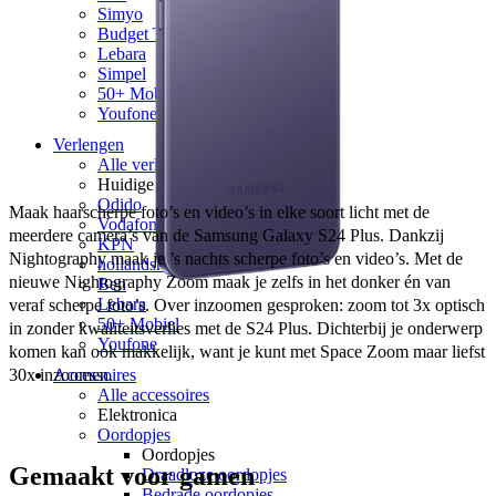
Simyo
Budget Thuis
Lebara
Simpel
50+ Mobiel
Youfone
Verlengen
Alle verlengingen
Huidige provider
Odido
Maak haarscherpe foto’s en video’s in elke soort licht met de 
Vodafone
meerdere camera’s van de Samsung Galaxy S24 Plus. Dankzij 
KPN
Nightography maak je ’s nachts scherpe foto’s en video’s. Met de 
hollandsnieuwe
nieuwe Nightography Zoom maak je zelfs in het donker én van 
Ben
Lebara
veraf scherpe foto’s. Over inzoomen gesproken: zoom tot 3x optisch 
50+ Mobiel
in zonder kwaliteitsverlies met de S24 Plus. Dichterbij je onderwerp 
Youfone
komen kan ook makkelijk, want je kunt met Space Zoom maar liefst 
Accessoires
30x inzoomen. 
Alle accessoires
Elektronica
Oordopjes
Oordopjes
Gemaakt voor gamen
Draadloze oordopjes
Bedrade oordopjes