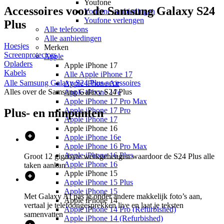
Youfone
Accessoires voor de
Samsung Galaxy S24
Youfone aanbiedingen
Youfone verlengen
Plus
Alle telefoons
Alle aanbiedingen
Hoesjes
Merken
Screenprotectors
Apple
Opladers
Apple iPhone 17
Kabels
Alle Apple iPhone 17
Alle
Samsung Galaxy S24 Plus
accessoires
Apple iPhone Air
Alles over de
Samsung Galaxy S24 Plus
Apple iPhone 17e
Apple iPhone 17 Pro Max
Apple iPhone 17 Pro
Plus- en minpunten
Apple iPhone 17
Apple iPhone 16
Apple iPhone 16e
Apple iPhone 16 Pro Max
Apple iPhone 16 Plus
Groot 12 gigabyte werkgeheugen waardoor de S24 Plus alle
Apple iPhone 16
taken aankan
Apple iPhone 15
Apple iPhone 15 Plus
Apple iPhone 15
Met Galaxy AI pas je onder andere makkelijk foto’s aan,
Apple iPhone 14
vertaal je telefoongesprekken live en laat je teksten
Apple iPhone 14 Pro (Refurbished)
samenvatten
Apple iPhone 14 (Refurbished)