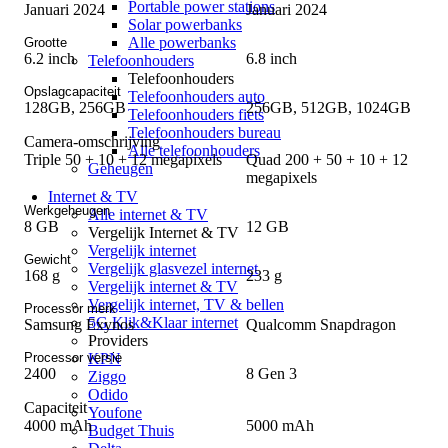
Portable power stations
Januari 2024
Januari 2024
Solar powerbanks
Alle powerbanks
Grootte
6.2 inch
6.8 inch
Telefoonhouders
Telefoonhouders
Opslagcapaciteit
Telefoonhouders auto
128GB, 256GB
256GB, 512GB, 1024GB
Telefoonhouders fiets
Telefoonhouders bureau
Camera-omschrijving
Alle telefoonhouders
Triple 50 + 10 + 12 megapixels
Quad 200 + 50 + 10 + 12
Geheugen
megapixels
Internet & TV
Werkgeheugen
Alle internet & TV
8 GB
12 GB
Vergelijk Internet & TV
Vergelijk internet
Gewicht
Vergelijk glasvezel internet
168 g
233 g
Vergelijk internet & TV
Vergelijk internet, TV & bellen
Processor merk
5G Klik&Klaar internet
Samsung Exynos
Qualcomm Snapdragon
Providers
KPN
Processor versie
2400
8 Gen 3
Ziggo
Odido
Capaciteit
Youfone
4000 mAh
5000 mAh
Budget Thuis