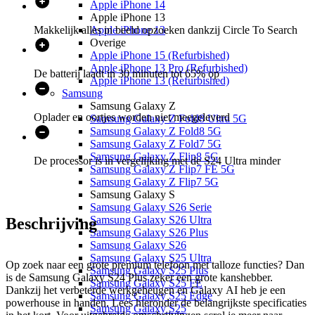
Apple iPhone 14
Apple iPhone 13
Makkelijk alles in beeld opzoeken dankzij Circle To Search
Apple iPhone 13
Overige
Apple iPhone 15 (Refurbished)
Apple iPhone 13 Pro (Refurbished)
De batterij laadt in 30 minuten tot 65% op
Apple iPhone 13 (Refurbished)
Samsung
Samsung Galaxy Z
Oplader en oortjes worden niet meegeleverd
Samsung Galaxy Z Fold8 Ultra 5G
Samsung Galaxy Z Fold8 5G
Samsung Galaxy Z Fold7 5G
Samsung Galaxy Z Flip8 5G
De processor is in vergelijking met de S24 Ultra minder
Samsung Galaxy Z Flip7 FE 5G
Samsung Galaxy Z Flip7 5G
Samsung Galaxy S
Samsung Galaxy S26 Serie
Samsung Galaxy S26 Ultra
Beschrijving
Samsung Galaxy S26 Plus
Samsung Galaxy S26
Samsung Galaxy S25 Ultra
Op zoek naar een grote premium telefoon met talloze functies? Dan
Samsung Galaxy S25 Plus
is de Samsung Galaxy S24 Plus zeker een grote kanshebber.
Samsung Galaxy S25 FE
Dankzij het verbeterde werkgeheugen en Galaxy AI heb je een
Samsung Galaxy S25 Edge
powerhouse in handen. Lees hieronder de belangrijkste specificaties
Samsung Galaxy S25