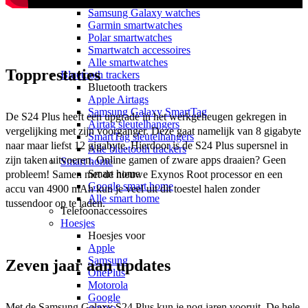
Apple watches
Samsung Galaxy watches
Garmin smartwatches
Polar smartwatches
Smartwatch accessoires
Alle smartwatches
Topprestaties
Bluetooth trackers
Bluetooth trackers
Apple Airtags
Samsung Galaxy SmartTag
De S24 Plus heeft een upgrade in het werkgeheugen gekregen in 
Airtag sleutelhangers
vergelijking met zijn voorganger. Deze gaat namelijk van 8 gigabyte 
SmartTag sleutelhangers
naar maar liefst 12 gigabyte. Hierdoor is de S24 Plus supersnel in 
Alle bluetooth trackers
zijn taken uitvoeren. Online gamen of zware apps draaien? Geen 
Smart home
Smart home
probleem! Samen met de nieuwe Exynos Root processor en een 
Google smart home
accu van 4900 mAh kun je veel uit dit toestel halen zonder 
Alle smart home
tussendoor op te laden.
Telefoonaccessoires
Hoesjes
Hoesjes voor
Apple
Samsung
Zeven jaar aan updates
OnePlus
Motorola
Google
Met de Samsung Galaxy S24 Plus kun je nog jaren vooruit. De hele 